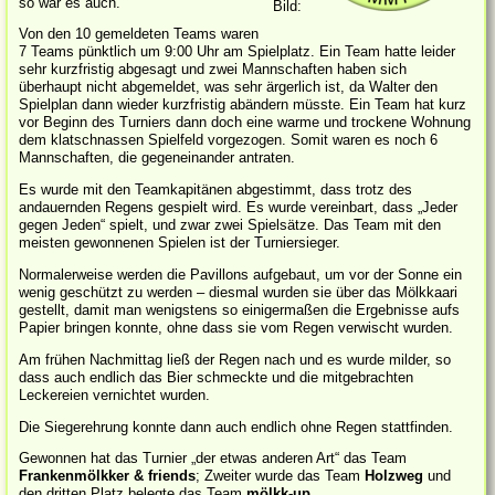
so war es auch.
Bild:
Von den 10 gemeldeten Teams waren
7 Teams pünktlich um 9:00 Uhr am Spielplatz. Ein Team hatte leider
sehr kurzfristig abgesagt und zwei Mannschaften haben sich
überhaupt nicht abgemeldet, was sehr ärgerlich ist, da Walter den
Spielplan dann wieder kurzfristig abändern müsste. Ein Team hat kurz
vor Beginn des Turniers dann doch eine warme und trockene Wohnung
dem klatschnassen Spielfeld vorgezogen. Somit waren es noch 6
Mannschaften, die gegeneinander antraten.
Es wurde mit den Teamkapitänen abgestimmt, dass trotz des
andauernden Regens gespielt wird. Es wurde vereinbart, dass „Jeder
gegen Jeden“ spielt, und zwar zwei Spielsätze. Das Team mit den
meisten gewonnenen Spielen ist der Turniersieger.
Normalerweise werden die Pavillons aufgebaut, um vor der Sonne ein
wenig geschützt zu werden – diesmal wurden sie über das Mölkkaari
gestellt, damit man wenigstens so einigermaßen die Ergebnisse aufs
Papier bringen konnte, ohne dass sie vom Regen verwischt wurden.
Am frühen Nachmittag ließ der Regen nach und es wurde milder, so
dass auch endlich das Bier schmeckte und die mitgebrachten
Leckereien vernichtet wurden.
Die Siegerehrung konnte dann auch endlich ohne Regen stattfinden.
Gewonnen hat das Turnier „der etwas anderen Art“ das Team
Frankenmölkker & friends
; Zweiter wurde das Team
Holzweg
und
den dritten Platz belegte das Team
mölkk-up
.