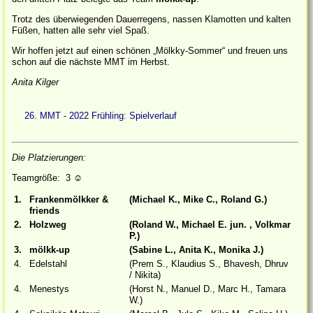
Trotz des überwiegenden Dauerregens, nassen Klamotten und kalten
Füßen, hatten alle sehr viel Spaß.
Wir hoffen jetzt auf einen schönen „Mölkky-Sommer“ und freuen uns
schon auf die nächste MMT im Herbst.
Anita Kilger
26. MMT - 2022 Frühling: Spielverlauf
Die Platzierungen:
Teamgröße: 3
☺
1.
Frankenmölkker &
(Michael K., Mike C., Roland G.)
friends
2.
Holzweg
(Roland W., Michael E. jun. , Volkmar
P.)
3.
mölkk-up
(Sabine L., Anita K., Monika J.)
4.
Edelstahl
(Prem S., Klaudius S., Bhavesh, Dhruv
/ Nikita)
4.
Menestys
(Horst N., Manuel D., Marc H., Tamara
W.)