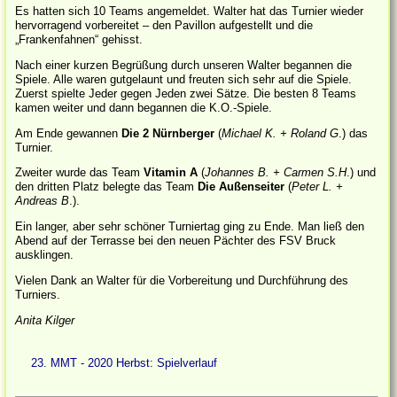
Es hatten sich 10 Teams angemeldet. Walter hat das Turnier wieder
hervorragend vorbereitet – den Pavillon aufgestellt und die
„Frankenfahnen“ gehisst.
Nach einer kurzen Begrüßung durch unseren Walter begannen die
Spiele. Alle waren gutgelaunt und freuten sich sehr auf die Spiele.
Zuerst spielte Jeder gegen Jeden zwei Sätze. Die besten 8 Teams
kamen weiter und dann begannen die K.O.-Spiele.
Am Ende gewannen
Die 2 Nürnberger
(
Michael K. + Roland G
.) das
Turnier.
Zweiter wurde das Team
Vitamin A
(
Johannes B. + Carmen S.H
.) und
den dritten Platz belegte das Team
Die Außenseiter
(
Peter L. +
Andreas B
.).
Ein langer, aber sehr schöner Turniertag ging zu Ende. Man ließ den
Abend auf der Terrasse bei den neuen Pächter des FSV Bruck
ausklingen.
Vielen Dank an Walter für die Vorbereitung und Durchführung des
Turniers.
Anita Kilger
23. MMT - 2020 Herbst: Spielverlauf