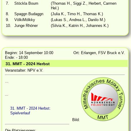
7.
Stöckla Boum
(Thomas H., Siggi Z., Herbert, Carmen
Hel.)
8.
Spaggn Budaggn
(Julia K., Timo H., Thomas K.)
9.
VölkiMölkky
(Lukas S., Andrea L., Danilo M.)
10.
Junge Rhöner
(Silvia K., Katrin H., Johannes K.)
Beginn: 14 September 10:00
Ort: Erlangen, FSV Bruck e.V.
Ende: - 18:00
31. MMT - 2024 Herbst
Veranstalter: NPV e.V.
...
...
31. MMT - 2024 Herbst:
Spielverlauf
Bild:
Die Platzierungen: