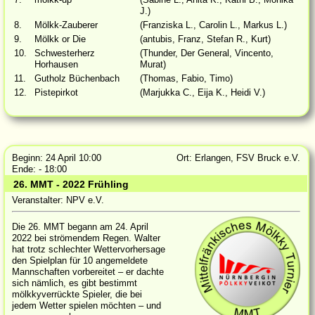
J.)
8.
Mölkk-Zauberer
(Franziska L., Carolin L., Markus L.)
9.
Mölkk or Die
(antubis, Franz, Stefan R., Kurt)
10.
Schwesterherz
(Thunder, Der General, Vincento,
Horhausen
Murat)
11.
Gutholz Büchenbach
(Thomas, Fabio, Timo)
12.
Pistepirkot
(Marjukka C., Eija K., Heidi V.)
Beginn: 24 April 10:00
Ort: Erlangen, FSV Bruck e.V.
Ende: - 18:00
26. MMT - 2022 Frühling
Veranstalter: NPV e.V.
Die 26. MMT begann am 24. April
2022 bei strömendem Regen. Walter
hat trotz schlechter Wettervorhersage
den Spielplan für 10 angemeldete
Mannschaften vorbereitet – er dachte
sich nämlich, es gibt bestimmt
mölkkyverrückte Spieler, die bei
jedem Wetter spielen möchten – und