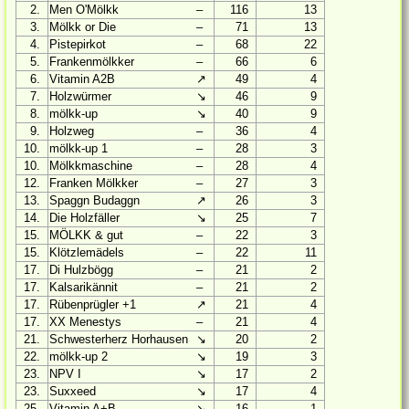
2.
Men O'Mölkk
‒
116
13
3.
Mölkk or Die
‒
71
13
4.
Pistepirkot
‒
68
22
5.
Frankenmölkker
‒
66
6
6.
Vitamin A2B
↗
49
4
7.
Holzwürmer
↘
46
9
8.
mölkk-up
↘
40
9
9.
Holzweg
‒
36
4
10.
mölkk-up 1
‒
28
3
10.
Mölkkmaschine
‒
28
4
12.
Franken Mölkker
‒
27
3
13.
Spaggn Budaggn
↗
26
3
14.
Die Holzfäller
↘
25
7
15.
MÖLKK & gut
‒
22
3
15.
Klötzlemädels
‒
22
11
17.
Di Hulzbögg
‒
21
2
17.
Kalsarikännit
‒
21
2
17.
Rübenprügler +1
↗
21
4
17.
XX Menestys
‒
21
4
21.
Schwesterherz Horhausen
↘
20
2
22.
mölkk-up 2
↘
19
3
23.
NPV I
↘
17
2
23.
Suxxeed
↘
17
4
25.
Vitamin A+B
↘
16
1