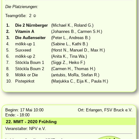
Die Platzierungen:
Teamgröße: 2
☺
1.
Die 2 Nürnberger
(Michael K., Roland G.)
2.
Vitamin A
(Johannes B., Carmen S.H.)
3.
Die Außenseiter
(Peter L., Andreas B.)
4.
mölkk-up 1
(Sabine L., Kathi B.)
5.
Suxxeed
(Horst N., Manuel D., Max H.)
6.
mölkk-up 2
(Anita K., Tina Wa.)
7.
Stöckla Boum 1
(Siggi Z., Heiko F.)
8.
Stöckla Boum 2
(Carmen H., Thomas H.)
9.
Mölkk or Die
(antubis, MoRa, Stefan R.)
10.
Pistepirkot
(Marjukka C., Eija K., Paula H.)
Beginn: 17 Mai 10:00
Ort: Erlangen, FSV Bruck e.V.
Ende: - 18:00
22. MMT - 2020 Frühling
Veranstalter: NPV e.V.