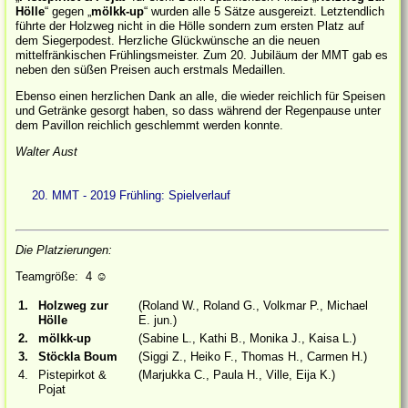
Hölle
“ gegen „
mölkk-up
“ wurden alle 5 Sätze ausgereizt. Letztendlich
führte der Holzweg nicht in die Hölle sondern zum ersten Platz auf
dem Siegerpodest. Herzliche Glückwünsche an die neuen
mittelfränkischen Frühlingsmeister. Zum 20. Jubiläum der MMT gab es
neben den süßen Preisen auch erstmals Medaillen.
Ebenso einen herzlichen Dank an alle, die wieder reichlich für Speisen
und Getränke gesorgt haben, so dass während der Regenpause unter
dem Pavillon reichlich geschlemmt werden konnte.
Walter Aust
20. MMT - 2019 Frühling: Spielverlauf
Die Platzierungen:
Teamgröße: 4
☺
1.
Holzweg zur
(Roland W., Roland G., Volkmar P., Michael
Hölle
E. jun.)
2.
mölkk-up
(Sabine L., Kathi B., Monika J., Kaisa L.)
3.
Stöckla Boum
(Siggi Z., Heiko F., Thomas H., Carmen H.)
4.
Pistepirkot &
(Marjukka C., Paula H., Ville, Eija K.)
Pojat