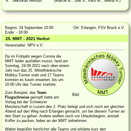
4.
Seksikäs Metsuri
(Marcel B., Jule S., Kiko M., Selina H.)
Beginn: 19 September 10:00
Ort: Erlangen, FSV Bruck e.V.
Ende: - 18:00
25. MMT - 2021 Herbst
Veranstalter: NPV e.V.
Da im Frühjahr wegen Corona die
MMT leider ausfallen musst, fand am
Sonntag, 19.09.2021 nach über einem
Jahr nun das 25. Mittelfränkische
Mölkky-Turnier statt und 17 Teams
konnten es kaum erwarten, bis um
10:00 Uhr das Turnier startete.
Zum Beispiel, das
Team
Bild:
Flugschneise
geimpft hatte am
Vortag bei der Schweizer
Meisterschaft in Luzern den 2. Platz belegt und sich noch am gleichen
Abend auf den Weg nach Erlangen gemacht, um bei diesem Turnier an
den Start zu gehen. Andere wollten noch vor Urlaubsbeginn, anstatt
Koffer zu packen, lieber an der MMT teilnehmen.
Walter begrüßte herzlichst alle Teams und erklärte kurz den