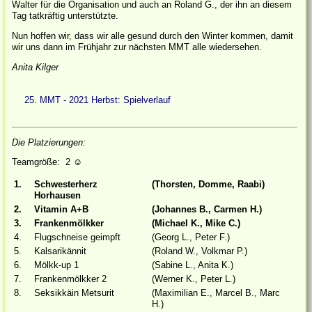
Walter für die Organisation und auch an Roland G., der ihn an diesem
Tag tatkräftig unterstützte.
Nun hoffen wir, dass wir alle gesund durch den Winter kommen, damit
wir uns dann im Frühjahr zur nächsten MMT alle wiedersehen.
Anita Kilger
25. MMT - 2021 Herbst: Spielverlauf
Die Platzierungen:
Teamgröße: 2
☺
1.
Schwesterherz
(Thorsten, Domme, Raabi)
Horhausen
2.
Vitamin A+B
(Johannes B., Carmen H.)
3.
Frankenmölkker
(Michael K., Mike C.)
4.
Flugschneise geimpft
(Georg L., Peter F.)
5.
Kalsarikännit
(Roland W., Volkmar P.)
6.
Mölkk-up 1
(Sabine L., Anita K.)
7.
Frankenmölkker 2
(Werner K., Peter L.)
8.
Seksikkäin Metsurit
(Maximilian E., Marcel B., Marc
H.)