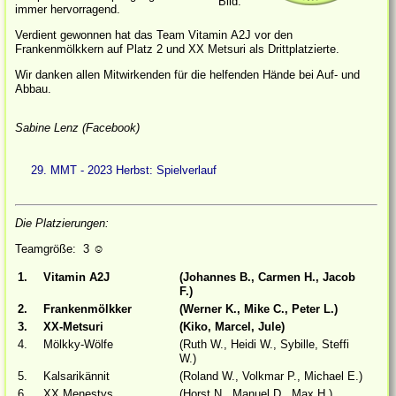
Bild:
immer hervorragend.
Verdient gewonnen hat das Team Vitamin A2J vor den
Frankenmölkkern auf Platz 2 und XX Metsuri als Drittplatzierte.
Wir danken allen Mitwirkenden für die helfenden Hände bei Auf- und
Abbau.
Sabine Lenz (Facebook)
29. MMT - 2023 Herbst: Spielverlauf
Die Platzierungen:
Teamgröße: 3
☺
1.
Vitamin A2J
(Johannes B., Carmen H., Jacob
F.)
2.
Frankenmölkker
(Werner K., Mike C., Peter L.)
3.
XX-Metsuri
(Kiko, Marcel, Jule)
4.
Mölkky-Wölfe
(Ruth W., Heidi W., Sybille, Steffi
W.)
5.
Kalsarikännit
(Roland W., Volkmar P., Michael E.)
6.
XX Menestys
(Horst N., Manuel D., Max H.)