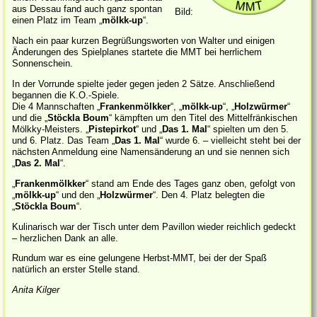
aus Dessau fand auch ganz spontan
Bild:
einen Platz im Team „
mölkk-up
“.
Nach ein paar kurzen Begrüßungsworten von Walter und einigen
Änderungen des Spielplanes startete die MMT bei herrlichem
Sonnenschein.
In der Vorrunde spielte jeder gegen jeden 2 Sätze. Anschließend
begannen die K.O.-Spiele.
Die 4 Mannschaften „
Frankenmölkker
“, „
mölkk-up
“, „
Holzwürmer
“
und die „
Stöckla Boum
“ kämpften um den Titel des Mittelfränkischen
Mölkky-Meisters. „
Pistepirkot
“ und „
Das 1. Mal
“ spielten um den 5.
und 6. Platz. Das Team „
Das 1. Mal
“ wurde 6. – vielleicht steht bei der
nächsten Anmeldung eine Namensänderung an und sie nennen sich
„
Das 2. Mal
“.
„
Frankenmölkker
“ stand am Ende des Tages ganz oben, gefolgt von
„
mölkk-up
“ und den „
Holzwürmer
“. Den 4. Platz belegten die
„
Stöckla Boum
“.
Kulinarisch war der Tisch unter dem Pavillon wieder reichlich gedeckt
– herzlichen Dank an alle.
Rundum war es eine gelungene Herbst-MMT, bei der der Spaß
natürlich an erster Stelle stand.
Anita Kilger