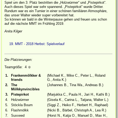
Spiel um den 3. Platz bestritten die „Holzwürmer“ und „Pistepirkot“.
Auch dieses Spiel war sehr spannend. „Pistepirkot“ wurde Dritter.
Rundum war es ein Turnier in einer schönen familiären Atmosphäre,
das unser Walter wieder super vorbereitet hat.
So können wir bald in die Winterpause gehen und freuen uns schon
auf die nächste MMT im Frühling 2019.
Anita Kilger
19. MMT - 2018 Herbst: Spielverlauf
Die Platzierungen:
Teamgröße: 4
☺
1.
Frankenmölkker &
(Michael K., Mike C., Peter L., Roland
friends
G., Anita K.)
2.
The
(Johannes B., Tina Wa., Andreas B.)
Mölkkynvincibles
3.
Pistepirkot
(Marjukka C., Paula H., Jari H., Kathi B.)
4.
Holzwürmer
(Gisela K., Carina L., Tatjana, Walter L.)
5.
Stöckla Boum
(Siggi Z., Heiko F., Herbert H., Raphael)
6.
Flashmölkk
(Nicki B., Bärbel, Christoph A., Lea R.)
7.
Suxxeed
(Horst N., Katja O., Manuel D., Max H.,