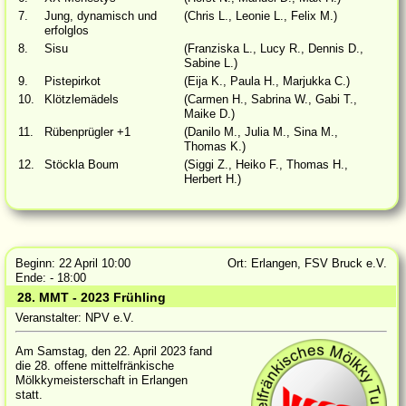
7.
Jung, dynamisch und
(Chris L., Leonie L., Felix M.)
erfolglos
8.
Sisu
(Franziska L., Lucy R., Dennis D.,
Sabine L.)
9.
Pistepirkot
(Eija K., Paula H., Marjukka C.)
10.
Klötzlemädels
(Carmen H., Sabrina W., Gabi T.,
Maike D.)
11.
Rübenprügler +1
(Danilo M., Julia M., Sina M.,
Thomas K.)
12.
Stöckla Boum
(Siggi Z., Heiko F., Thomas H.,
Herbert H.)
Beginn: 22 April 10:00
Ort: Erlangen, FSV Bruck e.V.
Ende: - 18:00
28. MMT - 2023 Frühling
Veranstalter: NPV e.V.
Am Samstag, den 22. April 2023 fand
die 28. offene mittelfränkische
Mölkkymeisterschaft in Erlangen
statt.