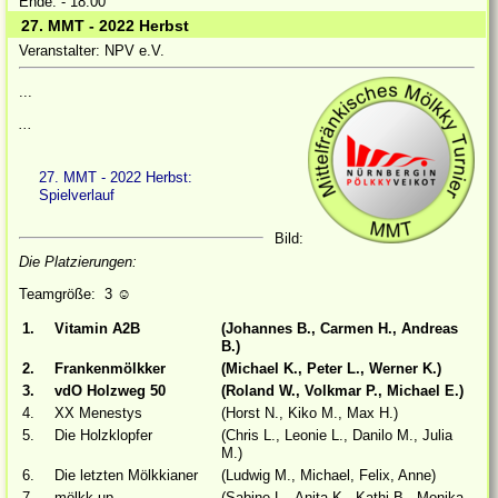
Ende: - 18:00
27. MMT - 2022 Herbst
Veranstalter: NPV e.V.
...
...
27. MMT - 2022 Herbst:
Spielverlauf
Bild:
Die Platzierungen:
Teamgröße: 3
☺
1.
Vitamin A2B
(Johannes B., Carmen H., Andreas
B.)
2.
Frankenmölkker
(Michael K., Peter L., Werner K.)
3.
vdO Holzweg 50
(Roland W., Volkmar P., Michael E.)
4.
XX Menestys
(Horst N., Kiko M., Max H.)
5.
Die Holzklopfer
(Chris L., Leonie L., Danilo M., Julia
M.)
6.
Die letzten Mölkkianer
(Ludwig M., Michael, Felix, Anne)
7.
mölkk-up
(Sabine L., Anita K., Kathi B., Monika