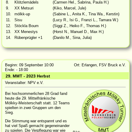
8.
Klötzlemädels
(Carmen Hel., Sabrina, Paula H.)
9.
XX Metsuri
(Kiko, Marcel, Jule)
10.
mölkk-up
(Sabine L., Anita K., Tina Wa., Kerstin)
11.
Sisu
(Lucy R., Isi G., Franzi L., Tamara W.)
12.
Stöckla Boum
(Siggi Z., Heiko F., Thomas H.)
13.
XX Menestys
(Horst N., Manuel D., Max H.)
14.
Rübenprügler +1
(Danilo M., Sina, Julia)
Beginn: 09 September 10:00
Ort: Erlangen, FSV Bruck e.V.
Ende: - 18:00
29. MMT - 2023 Herbst
Veranstalter: NPV e.V.
Bei hochsommerlichen 28 Grad fand
heute die 29. Mittelfränkische
Mölkky-Meisterschaft statt. 12 Teams
spielten in zwei Gruppen um den
Sieg.
Die Stimmung war entspannt und es
hat viel Spaß gemacht gegeneinander
zu spielen. Die Verpflegung war wie