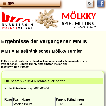
NPV
MÖLKKY
SPIEL MIT UNS!
49°33'56''N 10°59'41''O
Ergebnisse der vergangenen MMTs
MMT = Mittelfränkisches Mölkky Turnier
Falls jemand noch die fehlenden Teamnamen oder Teammitglieder der
vergangenen Turniere kennt, bitte einfach mailen an:
moelkky@npv-info.de
Die besten 25 MMT-Teams aller Zeiten
letzte Aktualisierung: 2025-05-04
Rang
Team-Name
Punkte
Teilnahmen
1.
Stöckla Boum
‒
126
24