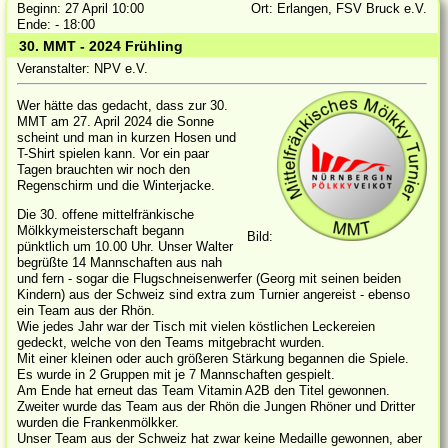
Beginn: 27 April 10:00
Ort: Erlangen, FSV Bruck e.V.
Ende: - 18:00
30. MMT - 2024 Frühling
Veranstalter: NPV e.V.
Wer hätte das gedacht, dass zur 30.
MMT am 27. April 2024 die Sonne
scheint und man in kurzen Hosen und
T-Shirt spielen kann. Vor ein paar
Tagen brauchten wir noch den
Regenschirm und die Winterjacke.
Die 30. offene mittelfränkische
Mölkkymeisterschaft begann
Bild:
pünktlich um 10.00 Uhr. Unser Walter
begrüßte 14 Mannschaften aus nah
und fern - sogar die Flugschneisenwerfer (Georg mit seinen beiden
Kindern) aus der Schweiz sind extra zum Turnier angereist - ebenso
ein Team aus der Rhön.
Wie jedes Jahr war der Tisch mit vielen köstlichen Leckereien
gedeckt, welche von den Teams mitgebracht wurden.
Mit einer kleinen oder auch größeren Stärkung begannen die Spiele.
Es wurde in 2 Gruppen mit je 7 Mannschaften gespielt.
Am Ende hat erneut das Team Vitamin A2B den Titel gewonnen.
Zweiter wurde das Team aus der Rhön die Jungen Rhöner und Dritter
wurden die Frankenmölkker.
Unser Team aus der Schweiz hat zwar keine Medaille gewonnen, aber