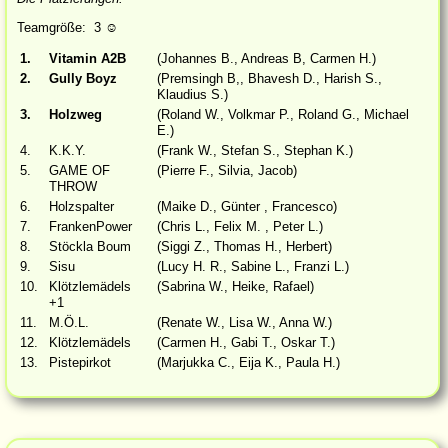
Teamgröße: 3
☺
1.
Vitamin A2B
(Johannes B., Andreas B, Carmen H.)
2.
Gully Boyz
(Premsingh B,, Bhavesh D., Harish S.,
Klaudius S.)
3.
Holzweg
(Roland W., Volkmar P., Roland G., Michael
E.)
4.
K.K.Y.
(Frank W., Stefan S., Stephan K.)
5.
GAME OF
(Pierre F., Silvia, Jacob)
THROW
6.
Holzspalter
(Maike D., Günter , Francesco)
7.
FrankenPower
(Chris L., Felix M. , Peter L.)
8.
Stöckla Boum
(Siggi Z., Thomas H., Herbert)
9.
Sisu
(Lucy H. R., Sabine L., Franzi L.)
10.
Klötzlemädels
(Sabrina W., Heike, Rafael)
+1
11.
M.Ö.L.
(Renate W., Lisa W., Anna W.)
12.
Klötzlemädels
(Carmen H., Gabi T., Oskar T.)
13.
Pistepirkot
(Marjukka C., Eija K., Paula H.)