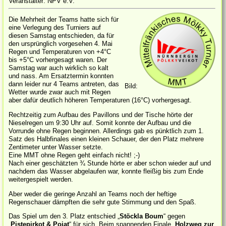
Veranstalter: NPV e.V.
Die Mehrheit der Teams hatte sich für
eine Verlegung des Turniers auf
diesen Samstag entschieden, da für
den ursprünglich vorgesehen 4. Mai
Regen und Temperaturen von +4°C
bis +5°C vorhergesagt waren. Der
Samstag war auch wirklich so kalt
und nass. Am Ersatztermin konnten
dann leider nur 4 Teams antreten, das
Bild:
Wetter wurde zwar auch mit Regen
aber dafür deutlich höheren Temperaturen (16°C) vorhergesagt.
Rechtzeitig zum Aufbau des Pavillons und der Tische hörte der
Nieselregen um 9:30 Uhr auf. Somit konnte der Aufbau und die
Vorrunde ohne Regen beginnen. Allerdings gab es pünktlich zum 1.
Satz des Halbfinales einen kleinen Schauer, der den Platz mehrere
Zentimeter unter Wasser setzte.
Eine MMT ohne Regen geht einfach nicht! ;-)
Nach einer geschätzten ¾ Stunde hörte er aber schon wieder auf und
nachdem das Wasser abgelaufen war, konnte fleißig bis zum Ende
weitergespielt werden.
Aber weder die geringe Anzahl an Teams noch der heftige
Regenschauer dämpften die sehr gute Stimmung und den Spaß.
Das Spiel um den 3. Platz entschied „
Stöckla Boum
“ gegen
„
Pistepirkot & Pojat
“ für sich. Beim spannenden Finale „
Holzweg zur