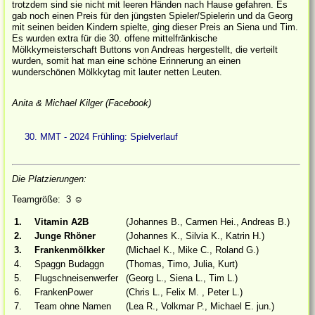
trotzdem sind sie nicht mit leeren Händen nach Hause gefahren. Es
gab noch einen Preis für den jüngsten Spieler/Spielerin und da Georg
mit seinen beiden Kindern spielte, ging dieser Preis an Siena und Tim.
Es wurden extra für die 30. offene mittelfränkische
Mölkkymeisterschaft Buttons von Andreas hergestellt, die verteilt
wurden, somit hat man eine schöne Erinnerung an einen
wunderschönen Mölkkytag mit lauter netten Leuten.
Anita & Michael Kilger (Facebook)
30. MMT - 2024 Frühling: Spielverlauf
Die Platzierungen:
Teamgröße: 3
☺
1.
Vitamin A2B
(Johannes B., Carmen Hei., Andreas B.)
2.
Junge Rhöner
(Johannes K., Silvia K., Katrin H.)
3.
Frankenmölkker
(Michael K., Mike C., Roland G.)
4.
Spaggn Budaggn
(Thomas, Timo, Julia, Kurt)
5.
Flugschneisenwerfer
(Georg L., Siena L., Tim L.)
6.
FrankenPower
(Chris L., Felix M. , Peter L.)
7.
Team ohne Namen
(Lea R., Volkmar P., Michael E. jun.)