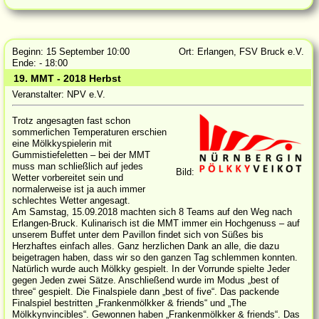
Beginn: 15 September 10:00
Ort: Erlangen, FSV Bruck e.V.
Ende: - 18:00
19. MMT - 2018 Herbst
Veranstalter: NPV e.V.
Trotz angesagten fast schon
sommerlichen Temperaturen erschien
eine Mölkkyspielerin mit
Gummistiefeletten – bei der MMT
muss man schließlich auf jedes
Bild:
Wetter vorbereitet sein und
normalerweise ist ja auch immer
schlechtes Wetter angesagt.
Am Samstag, 15.09.2018 machten sich 8 Teams auf den Weg nach
Erlangen-Bruck. Kulinarisch ist die MMT immer ein Hochgenuss – auf
unserem Buffet unter dem Pavillon findet sich von Süßes bis
Herzhaftes einfach alles. Ganz herzlichen Dank an alle, die dazu
beigetragen haben, dass wir so den ganzen Tag schlemmen konnten.
Natürlich wurde auch Mölkky gespielt. In der Vorrunde spielte Jeder
gegen Jeden zwei Sätze. Anschließend wurde im Modus „best of
three“ gespielt. Die Finalspiele dann „best of five“. Das packende
Finalspiel bestritten „Frankenmölkker & friends“ und „The
Mölkkynvincibles“. Gewonnen haben „Frankenmölkker & friends“. Das