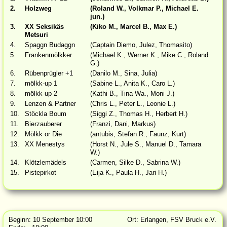
2.
Holzweg
(Roland W., Volkmar P., Michael E.
jun.)
3.
XX Seksikäs
(Kiko M., Marcel B., Max E.)
Metsuri
4.
Spaggn Budaggn
(Captain Diemo, Julez, Thomasito)
5.
Frankenmölkker
(Michael K., Werner K., Mike C., Roland
G.)
6.
Rübenprügler +1
(Danilo M., Sina, Julia)
7.
mölkk-up 1
(Sabine L., Anita K., Caro L.)
8.
mölkk-up 2
(Kathi B., Tina Wa., Moni J.)
9.
Lenzen & Partner
(Chris L., Peter L., Leonie L.)
10.
Stöckla Boum
(Siggi Z., Thomas H., Herbert H.)
11.
Bierzauberer
(Franzi, Dani, Markus)
12.
Mölkk or Die
(antubis, Stefan R., Faunz, Kurt)
13.
XX Menestys
(Horst N., Jule S., Manuel D., Tamara
W.)
14.
Klötzlemädels
(Carmen, Silke D., Sabrina W.)
15.
Pistepirkot
(Eija K., Paula H., Jari H.)
Beginn: 10 September 10:00
Ort: Erlangen, FSV Bruck e.V.