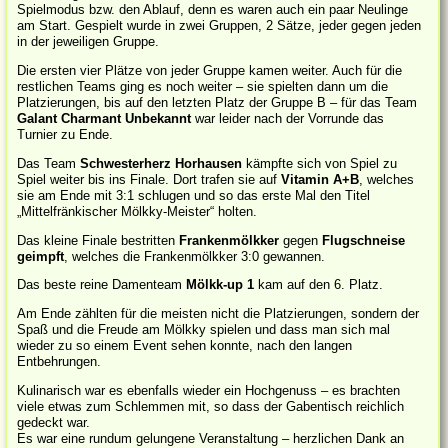
Spielmodus bzw. den Ablauf, denn es waren auch ein paar Neulinge
am Start. Gespielt wurde in zwei Gruppen, 2 Sätze, jeder gegen jeden
in der jeweiligen Gruppe.
Die ersten vier Plätze von jeder Gruppe kamen weiter. Auch für die
restlichen Teams ging es noch weiter – sie spielten dann um die
Platzierungen, bis auf den letzten Platz der Gruppe B – für das Team
Galant Charmant Unbekannt
war leider nach der Vorrunde das
Turnier zu Ende.
Das Team
Schwesterherz Horhausen
kämpfte sich von Spiel zu
Spiel weiter bis ins Finale. Dort trafen sie auf
Vitamin A+B
, welches
sie am Ende mit 3:1 schlugen und so das erste Mal den Titel
„Mittelfränkischer Mölkky-Meister“ holten.
Das kleine Finale bestritten
Frankenmölkker
gegen
Flugschneise
geimpft
, welches die Frankenmölkker 3:0 gewannen.
Das beste reine Damenteam
Mölkk-up 1
kam auf den 6. Platz.
Am Ende zählten für die meisten nicht die Platzierungen, sondern der
Spaß und die Freude am Mölkky spielen und dass man sich mal
wieder zu so einem Event sehen konnte, nach den langen
Entbehrungen.
Kulinarisch war es ebenfalls wieder ein Hochgenuss – es brachten
viele etwas zum Schlemmen mit, so dass der Gabentisch reichlich
gedeckt war.
Es war eine rundum gelungene Veranstaltung – herzlichen Dank an