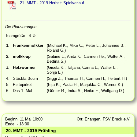
21. MMT - 2019 Herbst: Spielverlauf
Die Platzierungen:
Teamgröße: 4
☺
1.
Frankenmölkker
(Michael K., Mike C., Peter L., Johannes B.,
Roland G.)
2.
mölkk-up
(Sabine L., Anita K., Carmen He., Walter A.,
Bettina S.)
3.
Holzwürmer
(Gisela K., Tatjana, Carina L., Walter L.,
Sonja L.)
4.
Stöckla Boum
(Siggi Z., Thomas H., Carmen H., Herbert H.)
5.
Pistepirkot
(Eija K., Paula H., Marjukka C., Werner K.)
6.
Das 1. Mal
(Günter R., Indra S., Heiko F., Wolfgang D.)
Beginn: 11 Mai 10:00
Ort: Erlangen, FSV Bruck e.V.
Ende: - 18:00
20. MMT - 2019 Frühling