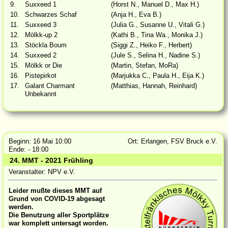
9.
Suxxeed 1
(Horst N., Manuel D., Max H.)
10.
Schwarzes Schaf
(Anja H., Eva B.)
11.
Suxxeed 3
(Julia G., Susanne U., Vitali G.)
12.
Mölkk-up 2
(Kathi B., Tina Wa., Monika J.)
13.
Stöckla Boum
(Siggi Z., Heiko F., Herbert)
14.
Suxxeed 2
(Jule S., Selina H., Nadine S.)
15.
Mölkk or Die
(Martin, Stefan, MoRa)
16.
Pistepirkot
(Marjukka C., Paula H., Eija K.)
17.
Galant Charmant
(Matthias, Hannah, Reinhard)
Unbekannt
Beginn: 16 Mai 10:00
Ort: Erlangen, FSV Bruck e.V.
Ende: - 18:00
24. MMT - 2021 Frühling
Veranstalter: NPV e.V.
Leider mußte dieses MMT auf
Grund von COVID-19 abgesagt
werden.
Die Benutzung aller Sportplätze
war komplett untersagt worden.