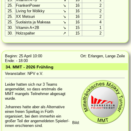
25.
FrankenPower
↘
16
2
25.
Living for Mölkky
↘
16
2
25.
XX Metsuri
↘
16
2
25.
Suolaista ja Makeaa
↘
16
4
30.
Vitamin A+2B
↘
15
1
30.
Holzspalter
↗
15
2
Beginn: 25 April 10:00
Ort: Erlangen, Lange Zeile
Ende: - 18:00
34. MMT - 2026 Frühling
Veranstalter: NPV e.V.
Leider hatten sich nur 3 Teams
angemeldet, so dass erstmals die
MMT mangels Teilnehmer abgesagt
wurde.
Johannes hatte aber als Alternative
einen freien Spieltag in Fürth
organisiert, bei dem immerhin ein
großer Teil der angemeldeten Spieler/-
Bild:
innen erschienen sind.