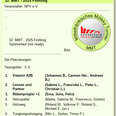
32. MMT - 2025 Frühling
Veranstalter: NPV e.V.
...
...
32. MMT - 2025 Frühling:
Spielverlauf (not ready)
Bild:
Die Platzierungen:
Teamgröße: 3
☺
1.
Vitamin A2B
(Johannes B., Carmen Hei., Andreas
B.)
2.
Lenzen und
(Sabine L., Franziska L., Peter L.,
Partner
Christian L.)
3.
Rübenprügler +1
(Sina, Julia, Felix)
4.
Holzspalter
(Maike, Sabrina W., Francesco, Günter)
5.
Holzweg
(Roland W., Volkmar P., Roland G.,
Michael E. jun.)
6.
Tungtungsahurgang
(Nils L., Stefan, Timon F.)