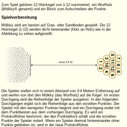
Zum Spiel gehören 12 Holzkegel von 1-12 nummeriert, ein Wurfholz
(Mölkky® genannt) und ein Block zum Aufschreiben der Punkte.
Spielvorbereitung
Mölkky wird am besten auf Gras- oder Sandboden gespielt. Die 12
Holzkegel (1-12) werden dicht beieinander (Holz an Holz) wie in der
Abbildung zu sehen aufgestellt:
Die Spieler stellen sich in einem Abstand von 3-4 Metern Entfernung auf
und werfen von dort den Mölkky (das Wurfholz) auf die Kegel. Im ersten
Durchgang wird die Reihenfolge der Spieler ausgelost. In den folgenden
Durchgängen ergibt sich die Reihenfolge aus den erzielten Punkten. Der
Spieler mit den wenigsten Punkten beginnt und ein Durchgang endet mit
dem Punktbesten aus dem vorherigen Durchgang. Es wird ein
Protokollführer bestimmt, der den Punkteblock erhält und die erzielten
Punkte der Spieler notiert. Wenn ein Spieler dreimal hintereinander ohne
Punkte geblieben ist, wird er der neue Protokollführer.