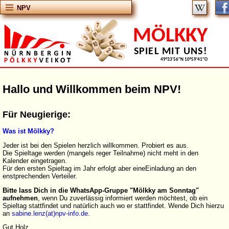
NPV
MÖLKKY
SPIEL MIT UNS!
49°33'56''N 10°59'41''O
Hallo und Willkommen beim NPV!
Für Neugierige:
Was ist Mölkky?
Jeder ist bei den Spielen herzlich willkommen. Probiert es aus.
Die Spieltage werden (mangels reger Teilnahme) nicht meht in den
Kalender eingetragen.
Für den ersten Spieltag im Jahr erfolgt aber eineEinladung an den
enstprechenden Verteiler.
Bitte lass Dich in die WhatsApp-Gruppe "Mölkky am Sonntag"
aufnehmen
, wenn Du zuverlässig informiert werden möchtest, ob ein
Spieltag stattfindet und natürlich auch wo er stattfindet. Wende Dich hierzu
an
sabine.lenz(at)npv-info.de
.
Gut Holz