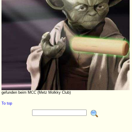
gefunden beim MCC (Metz Molkky Club)
To top