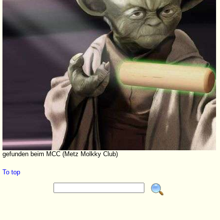
gefunden beim MCC (Metz Molkky Club)
To top