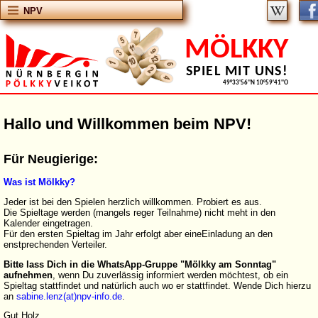
NPV
MÖLKKY
SPIEL MIT UNS!
49°33'56''N 10°59'41''O
Hallo und Willkommen beim NPV!
Für Neugierige:
Was ist Mölkky?
Jeder ist bei den Spielen herzlich willkommen. Probiert es aus.
Die Spieltage werden (mangels reger Teilnahme) nicht meht in den
Kalender eingetragen.
Für den ersten Spieltag im Jahr erfolgt aber eineEinladung an den
enstprechenden Verteiler.
Bitte lass Dich in die WhatsApp-Gruppe "Mölkky am Sonntag"
aufnehmen
, wenn Du zuverlässig informiert werden möchtest, ob ein
Spieltag stattfindet und natürlich auch wo er stattfindet. Wende Dich hierzu
an
sabine.lenz(at)npv-info.de
.
Gut Holz