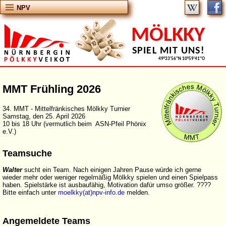
NPV
MÖLKKY
SPIEL MIT UNS!
49°33'56''N 10°59'41''O
MMT Frühling 2026
34. MMT - Mittelfränkisches Mölkky Turnier
Samstag, den 25. April 2026
10 bis 18 Uhr (vermutlich beim ASN-Pfeil Phönix
e.V.)
Teamsuche
Walter
sucht ein Team. Nach einigen Jahren Pause würde ich gerne
wieder mehr oder weniger regelmäßig Mölkky spielen und einen Spielpass
haben. Spielstärke ist ausbaufähig, Motivation dafür umso größer. ????
Bitte einfach unter
moelkky(at)npv-info.de
melden.
Angemeldete Teams