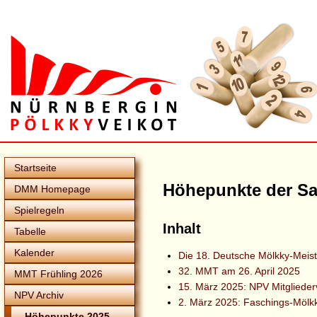
Startseite
Höhepunkte der Sa
DMM Homepage
Spielregeln
Inhalt
Tabelle
Kalender
Die 18. Deutsche Mölkky-Meiste
32. MMT am 26. April 2025
MMT Frühling 2026
15. März 2025: NPV Mitgliede
NPV Archiv
2. März 2025: Faschings-Mölk
Höhepunkte 2025