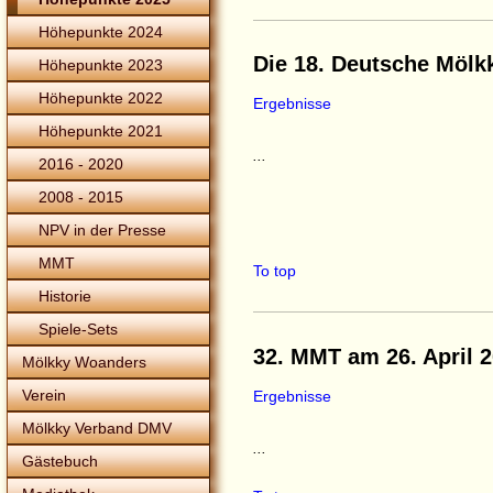
Höhepunkte 2024
Die 18. Deutsche Mölkk
Höhepunkte 2023
Höhepunkte 2022
Ergebnisse
Höhepunkte 2021
...
2016 - 2020
2008 - 2015
NPV in der Presse
MMT
To top
Historie
Spiele-Sets
32. MMT am 26. April 
Mölkky Woanders
Verein
Ergebnisse
Mölkky Verband DMV
...
Gästebuch