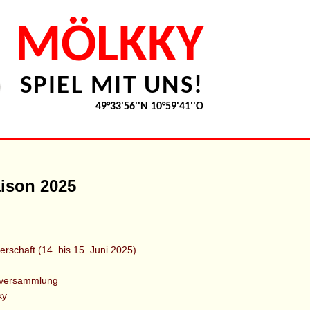
MÖLKKY
SPIEL MIT UNS!
49°33'56''N 10°59'41''O
ison 2025
rschaft (14. bis 15. Juni 2025)
rversammlung
ky