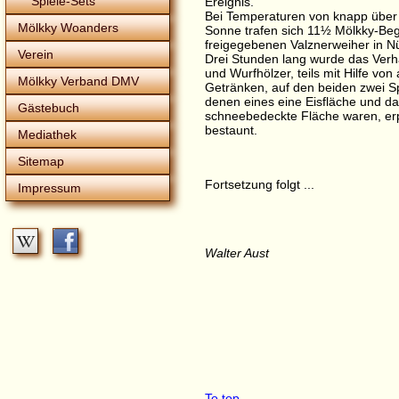
Spiele-Sets
Ereignis.
Bei Temperaturen von knapp über 
Mölkky Woanders
Sonne trafen sich 11½ Mölkky-Beg
freigegebenen Valznerweiher in N
Verein
Drei Stunden lang wurde das Verh
und Wurfhölzer, teils mit Hilfe v
Mölkky Verband DMV
Getränken, auf den beiden zwei Sp
denen eines eine Eisfläche und d
Gästebuch
schneebedeckte Fläche waren, er
bestaunt.
Mediathek
Sitemap
Fortsetzung folgt ...
Impressum
Walter Aust
To top