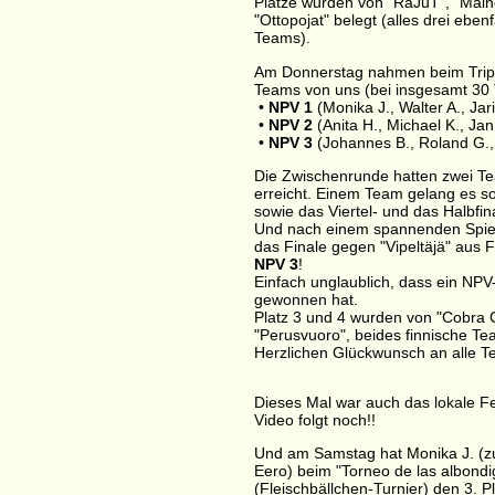
Plätze wurden von "RaJuT", "Main
"Ottopojat" belegt (alles drei ebenf
Teams).
Am Donnerstag nahmen beim Tripp
Teams von uns (bei insgesamt 30 T
•
NPV 1
(Monika J., Walter A., Jari
•
NPV 2
(Anita H., Michael K., Jan
•
NPV 3
(Johannes B., Roland G., 
Die Zwischenrunde hatten zwei T
erreicht. Einem Team gelang es so
sowie das Viertel- und das Halbfin
Und nach einem spannenden Spiel
das Finale gegen "Vipeltäjä" aus
NPV 3
!
Einfach unglaublich, dass ein NP
gewonnen hat.
Platz 3 und 4 wurden von "Cobra
"Perusvuoro", beides finnische Te
Herzlichen Glückwunsch an alle T
Dieses Mal war auch das lokale Fe
Video folgt noch!!
Und am Samstag hat Monika J. (
Eero) beim "Torneo de las albondi
(Fleischbällchen-Turnier) den 3. Pl