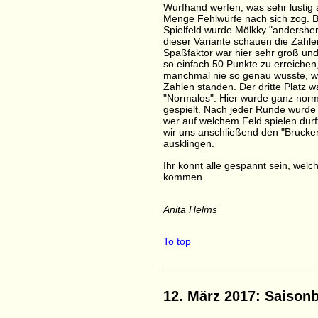
Wurfhand werfen, was sehr lustig
Menge Fehlwürfe nach sich zog. 
Spielfeld wurde Mölkky "andersher
dieser Variante schauen die Zahle
Spaßfaktor war hier sehr groß und
so einfach 50 Punkte zu erreichen
manchmal nie so genau wusste, wo
Zahlen standen. Der dritte Platz wa
"Normalos". Hier wurde ganz nor
gespielt. Nach jeder Runde wurde
wer auf welchem Feld spielen dur
wir uns anschließend den "Brucke
ausklingen.
Ihr könnt alle gespannt sein, wel
kommen.
Anita Helms
To top
12. März 2017: Saison