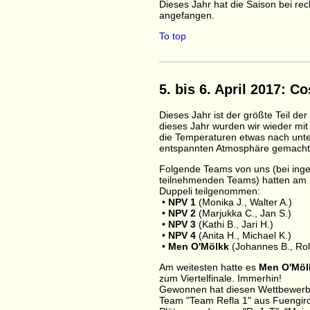
Dieses Jahr hat die Saison bei rec
angefangen.
To top
5. bis 6. April 2017: C
Dieses Jahr ist der größte Teil d
dieses Jahr wurden wir wieder mit
die Temperaturen etwas nach unten
entspannten Atmosphäre gemacht
Folgende Teams von uns (bei ing
teilnehmenden Teams) hatten am 
Duppeli teilgenommen:
•
NPV 1
(Monika J., Walter A.)
•
NPV 2
(Marjukka C., Jan S.)
•
NPV 3
(Kathi B., Jari H.)
•
NPV 4
(Anita H., Michael K.)
•
Men O'Mölkk
(Johannes B., Rol
Am weitesten hatte​ es
Men O'Möl
zum Viertelfinale. Immerhin!
Gewonnen hat diesen Wettbewerb 
Team "Team Refla 1" aus Fuengiro