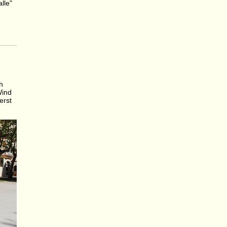
lle"
h
Wind
erst