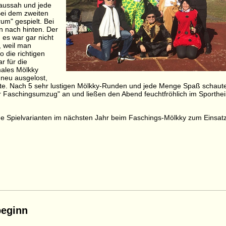
 aussah und jede
Bei dem zweiten
um" gespielt. Bei
n nach hinten. Der
 es war gar nicht
, weil man
 die richtigen
r für die
males Mölkky
 neu ausgelost,
fte. Nach 5 sehr lustigen Mölkky-Runden und jede Menge Spaß schaut
r Faschingsumzug" an und ließen den Abend feuchtfröhlich im Sporthe
che Spielvarianten im nächsten Jahr beim Faschings-Mölkky zum Einsat
beginn