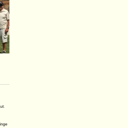
ut.
inge