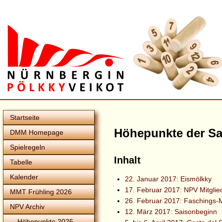
Startseite
Höhepunkte der Sa
DMM Homepage
Spielregeln
Inhalt
Tabelle
Kalender
22. Januar 2017: Eismölkky
17. Februar 2017: NPV Mitgli
MMT Frühling 2026
26. Februar 2017: Faschings-
NPV Archiv
12. März 2017: Saisonbeginn
Höhepunkte 2025