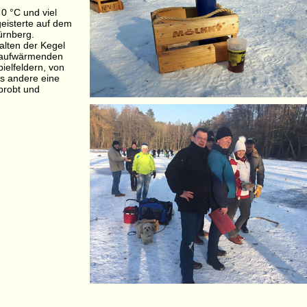
0 °C und viel
eisterte auf dem
ürnberg.
alten der Kegel
on aufwärmenden
ielfeldern, von
as andere eine
probt und