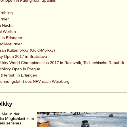
 Sol Open in Fuengirola, Spanien
rühling
rnier
n Nacht
al Werfen
 in Erlangen
mölkkyturnier
aran Kultamölkky (Gold-Mölkky)
kky Open 2017 in Bratislava
Mölkky World Championships 2017 in Rakovník, Tschechische Republik
Mölkky Open in Prague
(Herbst) in Erlangen
ohnungsfahrt des NPV nach Würzburg
ölkky
 Mal in der
die Möglichkeit zum
 ein seltenes