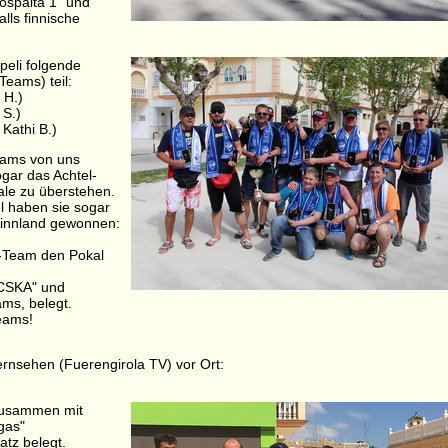
ospaita 1" und
alls finnische
eli folgende
eams) teil:
 H.)
 S.)
Kathi B.)
eams von uns
gar das Achtel-
ale zu überstehen.
 haben sie sogar
 Finnland gewonnen:
V-Team den Pokal
 CSKA" und
ams, belegt.
eams!
rnsehen (Fuerengirola TV) vor Ort:
zusammen mit
gas"
atz belegt.