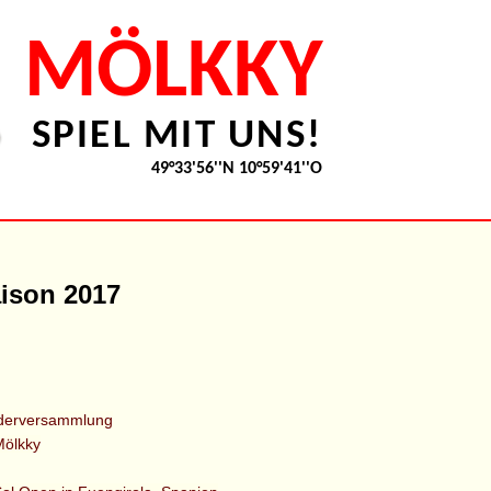
MÖLKKY
SPIEL MIT UNS!
49°33'56''N 10°59'41''O
ison 2017
ederversammlung
Mölkky