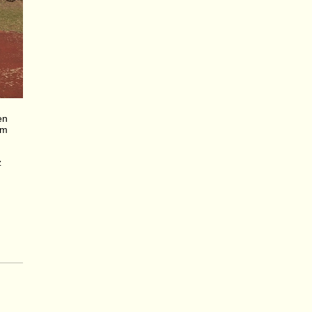
en
im
z