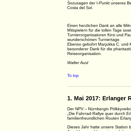
Sozusagen der I-Punkt unseres B
Costa del Sol.
Einen herzlichen Dank an alle Mit
Mitspielern für die tollen Tage sow
Turnierorganisatoren Kirsi und Paul
wunderschönen Turniertage.
Ebenso gebührt Marjukka C. und K
besonderer Dank für die phantast
Reiseorganisation.
Walter Aust
To top
1. Mai 2017: Erlanger 
Der NPV – Nürnbergin Pölkkyveikot
„Die Fahrrad-Rallye quer durch Er
familienfreundlichen Routen Erl
Dieses Jahr hatte unsere Station 