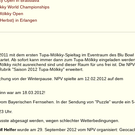
ky Open in Bratislava
ölkky World Championships
Mölkky Open
Herbst) in Erlangen
011 mit dem ersten Tupa-Mölkky-Spieltag im Eventraum des Blu Bowl 
startet. Ab sofort kann immer dann zum Tupa-Mölkky eingeladen werden
lkky nicht ausreichend sind und dieser Raum für uns frei ist. Die NPV
Rubrik "Saison 2012 Tupa-Mölkky" erweitert.
echung von der Winterpause. NPV spielte am 12.02.2012 auf dem
inn war am 18.03.2012!
vom Bayerischen Fernsehen. In der Sendung von "Puzzle" wurde ein 5
23 Uhr.
usste abgesagt werden, wegen schlechter Wetterbedingungen.
M Helfer
wurde am 29. September 2012 vom NPV organisiert: Geocac