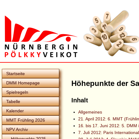
Startseite
Höhepunkte der Sa
DMM Homepage
Spielregeln
Inhalt
Tabelle
Kalender
Allgemeines
21. April 2012: 6. MMT (Frühli
MMT Frühling 2026
16. bis 17. Juni 2012: 5. DMM 
NPV Archiv
7. Juli 2012: Paris Internatio
Höhepunkte 2025