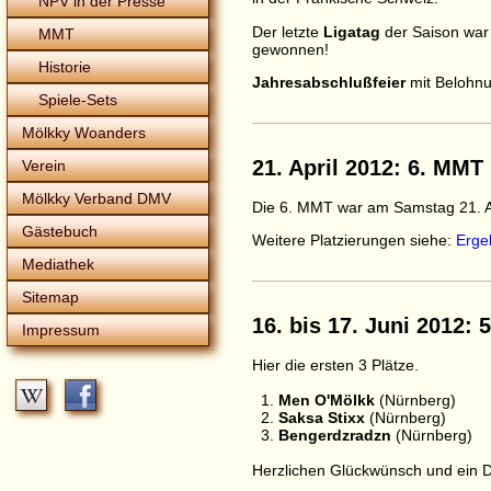
NPV in der Presse
Der letzte
Ligatag
der Saison war 
MMT
gewonnen!
Historie
Jahresabschlußfeier
mit Belohnu
Spiele-Sets
Mölkky Woanders
21. April 2012: 6. MMT 
Verein
Mölkky Verband DMV
Die 6. MMT war am Samstag 21. Ap
Gästebuch
Weitere Platzierungen siehe:
Erge
Mediathek
Sitemap
16. bis 17. Juni 2012:
Impressum
Hier die ersten 3 Plätze.
1.
Men O'Mölkk
(Nürnberg)
2.
Saksa Stixx
(Nürnberg)
3.
Bengerdzradzn
(Nürnberg)
Herzlichen Glückwünsch und ein D