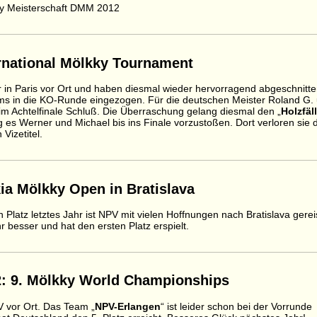
ky Meisterschaft DMM 2012
ternational Mölkky Tournament
 in Paris vor Ort und haben diesmal wieder hervorragend abgeschnitte
ams in die KO-Runde eingezogen. Für die deutschen Meister Roland G.
im Achtelfinale Schluß. Die Überraschung gelang diesmal den „
Holzfäl
es Werner und Michael bis ins Finale vorzustoßen. Dort verloren sie 
izetitel.
akia Mölkky Open in Bratislava
latz letztes Jahr ist NPV mit vielen Hoffnungen nach Bratislava gerei
r besser und hat den ersten Platz erspielt.
12: 9. Mölkky World Championships
 vor Ort. Das Team „
NPV-Erlangen
“ ist leider schon bei der Vorrunde