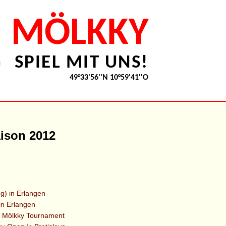
MÖLKKY
SPIEL MIT UNS!
49°33'56''N 10°59'41''O
ison 2012
ng) in Erlangen
in Erlangen
nal Mölkky Tournament