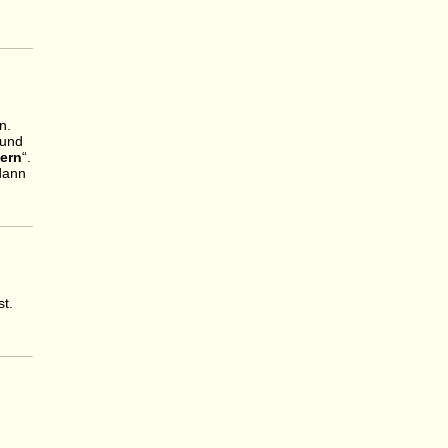
n.
 und
lern
“.
dann
st.