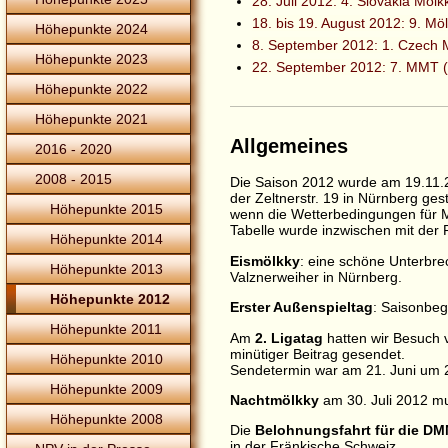
28. Juli 2012: 4. Slovakia Mölk
18. bis 19. August 2012: 9. M
Höhepunkte 2024
8. September 2012: 1. Czech 
Höhepunkte 2023
22. September 2012: 7. MMT (
Höhepunkte 2022
Höhepunkte 2021
Allgemeines
2016 - 2020
2008 - 2015
Die Saison 2012 wurde am 19.11.2
der Zeltnerstr. 19 in Nürnberg ge
Höhepunkte 2015
wenn die Wetterbedingungen für Mö
Tabelle wurde inzwischen mit der 
Höhepunkte 2014
Eismölkky
: eine schöne Unterbr
Höhepunkte 2013
Valznerweiher in Nürnberg.
Höhepunkte 2012
Erster Außenspieltag
: Saisonbeg
Höhepunkte 2011
Am
2. Ligatag
hatten wir Besuch 
minütiger Beitrag gesendet.
Höhepunkte 2010
Sendetermin war am 21. Juni um 
Höhepunkte 2009
Nachtmölkky
am 30. Juli 2012 m
Höhepunkte 2008
Die
Belohnungsfahrt für die DM
in der Fränkische Schweiz.