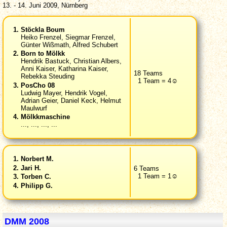
13. - 14. Juni 2009, Nürnberg
Stöckla Boum
Heiko Frenzel, Siegmar Frenzel,
Günter Wißmath, Alfred Schubert
Born to Mölkk
Hendrik Bastuck, Christian Albers,
Anni Kaiser, Katharina Kaiser,
18 Teams
Rebekka Steuding
1 Team = 4☺
PosCho 08
Ludwig Mayer, Hendrik Vogel,
Adrian Geier, Daniel Keck, Helmut
Maulwurf
Mölkkmaschine
..., ..., ..., ...
Norbert M.
Jari H.
6 Teams
1 Team = 1☺
Torben C.
Philipp G.
DMM 2008