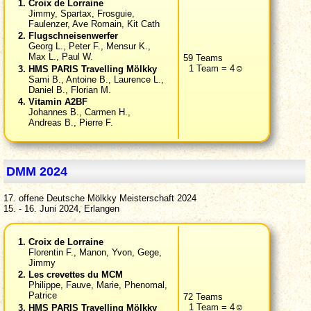
Croix de Lorraine
Jimmy, Spartax, Frosguie,
Faulenzer, Ave Romain, Kit Cath
Flugschneisenwerfer
Georg L., Peter F., Mensur K.,
Max L., Paul W.
59 Teams
1 Team = 4☺
HMS PARIS Travelling Mölkky
Sami B., Antoine B., Laurence L.,
Daniel B., Florian M.
Vitamin A2BF
Johannes B., Carmen H.,
Andreas B., Pierre F.
DMM 2024
17. offene Deutsche Mölkky Meisterschaft 2024
15. - 16. Juni 2024, Erlangen
Croix de Lorraine
Florentin F., Manon, Yvon, Gege,
Jimmy
Les crevettes du MCM
Philippe, Fauve, Marie, Phenomal,
Patrice
72 Teams
1 Team = 4☺
HMS PARIS Travelling Mölkky