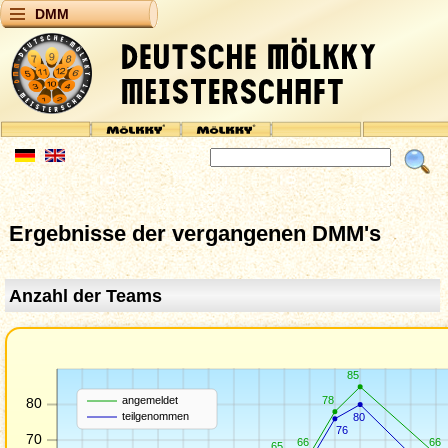
DMM
Ergebnisse der vergangenen DMM's
Anzahl der Teams
85
78
angemeldet
80
teilgenommen
80
76
70
66
66
65