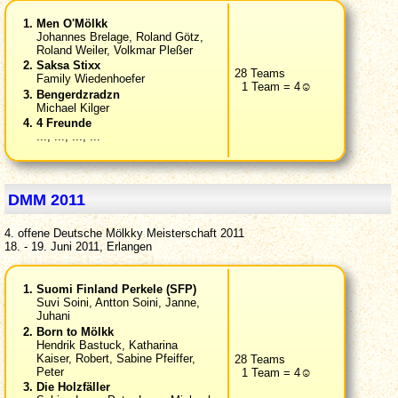
Men O'Mölkk
Johannes Brelage, Roland Götz,
Roland Weiler, Volkmar Pleßer
Saksa Stixx
28 Teams
Family Wiedenhoefer
1 Team = 4☺
Bengerdzradzn
Michael Kilger
4 Freunde
..., ..., ..., ...
DMM 2011
4. offene Deutsche Mölkky Meisterschaft 2011
18. - 19. Juni 2011, Erlangen
Suomi Finland Perkele (SFP)
Suvi Soini, Antton Soini, Janne,
Juhani
Born to Mölkk
Hendrik Bastuck, Katharina
Kaiser, Robert, Sabine Pfeiffer,
28 Teams
Peter
1 Team = 4☺
Die Holzfäller