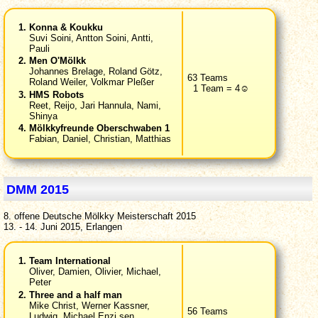
Konna & Koukku
Suvi Soini, Antton Soini, Antti,
Pauli
Men O'Mölkk
Johannes Brelage, Roland Götz,
63 Teams
Roland Weiler, Volkmar Pleßer
1 Team = 4☺
HMS Robots
Reet, Reijo, Jari Hannula, Nami,
Shinya
Mölkkyfreunde Oberschwaben 1
Fabian, Daniel, Christian, Matthias
DMM 2015
8. offene Deutsche Mölkky Meisterschaft 2015
13. - 14. Juni 2015, Erlangen
Team International
Oliver, Damien, Olivier, Michael,
Peter
Three and a half man
Mike Christ, Werner Kassner,
56 Teams
Ludwig, Michael Enzi sen.