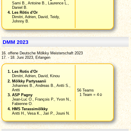
Sami B., Antoine B., Laurence L.,
Daniel B.
Les Rötis d'Or
Dimitri, Adrien, David, Teidy,
Johnny B.
DMM 2023
16. offene Deutsche Mölkky Meisterschaft 2023
17. - 18. Juni 2023, Erlangen
Les Rotis d'Or
Dimitri, Adrien, David, Kinou
Mölkky Partysaanii
Johannes B., Andreas B., Antti S.,
Antti
56 Teams
1 Team = 4☺
ASP Pagny
Jean-Luc O., François P., Yvon N.,
Fabienne O.
HMS Terassimölkky
Antti H., Vesa K., Jari P., Jouni N.