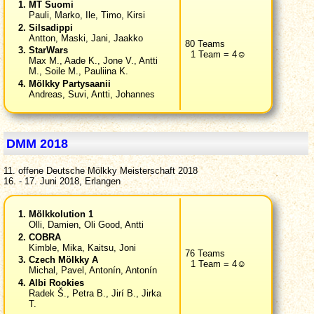
MT Suomi
Pauli, Marko, Ile, Timo, Kirsi
Silsadippi
Antton, Maski, Jani, Jaakko
80 Teams
StarWars
1 Team = 4☺
Max M., Aade K., Jone V., Antti
M., Soile M., Pauliina K.
Mölkky Partysaanii
Andreas, Suvi, Antti, Johannes
DMM 2018
11. offene Deutsche Mölkky Meisterschaft 2018
16. - 17. Juni 2018, Erlangen
Mölkkolution 1
Olli, Damien, Oli Good, Antti
COBRA
Kimble, Mika, Kaitsu, Joni
76 Teams
Czech Mölkky A
1 Team = 4☺
Michal, Pavel, Antonín, Antonín
Albi Rookies
Radek Š., Petra B., Jirí B., Jirka
T.