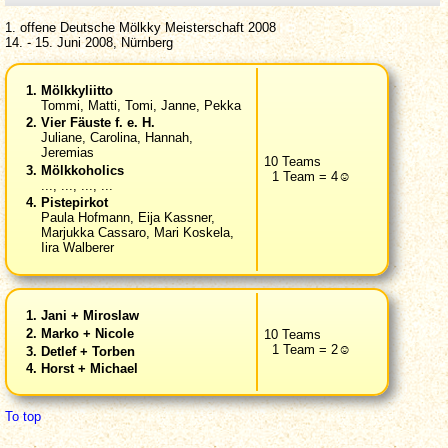
1. offene Deutsche Mölkky Meisterschaft 2008
14. - 15. Juni 2008, Nürnberg
Mölkkyliitto
Tommi, Matti, Tomi, Janne, Pekka
Vier Fäuste f. e. H.
Juliane, Carolina, Hannah,
Jeremias
10 Teams
Mölkkoholics
1 Team = 4☺
..., ..., ..., ...
Pistepirkot
Paula Hofmann, Eija Kassner,
Marjukka Cassaro, Mari Koskela,
Iira Walberer
Jani + Miroslaw
Marko + Nicole
10 Teams
1 Team = 2☺
Detlef + Torben
Horst + Michael
To top