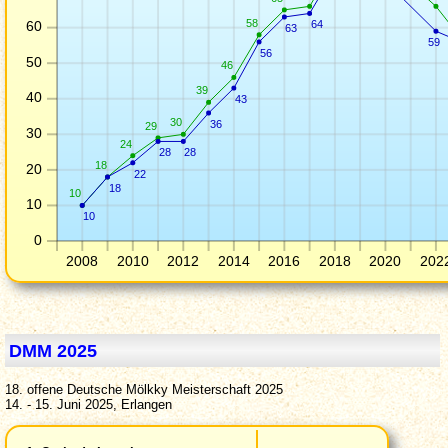
58
60
64
63
59
56
50
46
39
40
43
30
36
29
30
24
28
28
18
20
22
18
10
10
10
0
2008
2010
2012
2014
2016
2018
2020
202
DMM 2025
18. offene Deutsche Mölkky Meisterschaft 2025
14. - 15. Juni 2025, Erlangen