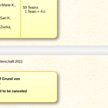
n-Marie K.,
59 Teams
1 Team = 4☺
 Sari K.
, Zuzka,
terschaft 2021
f Grund von
.
 to be canceled