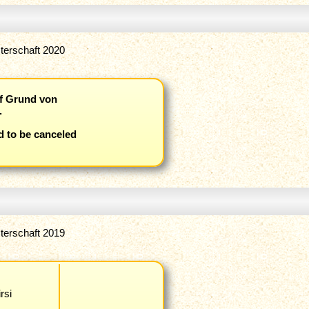
terschaft 2020
f Grund von
.
 to be canceled
terschaft 2019
rsi