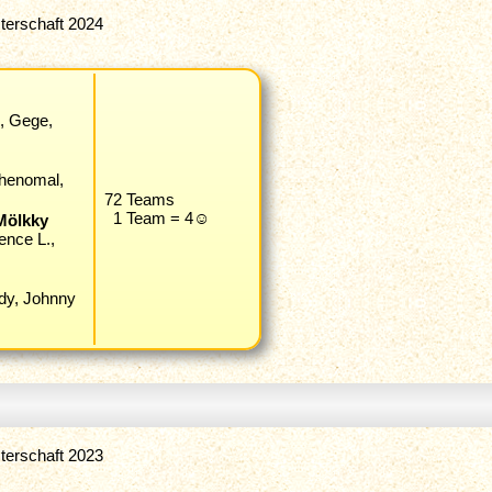
terschaft 2024
n, Gege,
Phenomal,
72 Teams
1 Team = 4☺
Mölkky
ence L.,
idy, Johnny
terschaft 2023