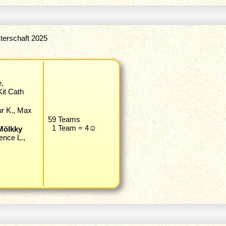
terschaft 2025
e,
it Cath
ur K., Max
59 Teams
1 Team = 4☺
Mölkky
ence L.,
.,