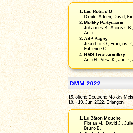
Les Rotis d'Or
Dimitri, Adrien, David, Ki
Mölkky Partysaanii
Johannes B., Andreas B., 
Antti
ASP Pagny
Jean-Luc O., François P.
Fabienne O.
HMS Terassimölkky
Antti H., Vesa K., Jari P.,
DMM 2022
15. offene Deutsche Mölkky Meis
18. - 19. Juni 2022, Erlangen
Le Bâton Mouche
Florian M., David J., Juli
Bruno B.