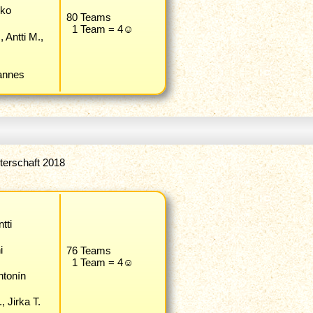
kko
80 Teams
1 Team = 4☺
 Antti M.,
hannes
terschaft 2018
tti
i
76 Teams
1 Team = 4☺
ntonín
, Jirka T.