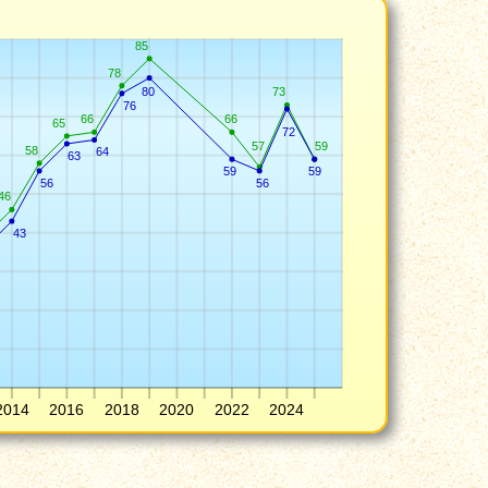
85
78
80
73
76
66
66
65
72
57
59
58
64
63
59
59
56
56
46
43
2014
2016
2018
2020
2022
2024