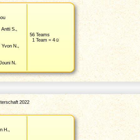
nou
Antti S.,
56 Teams
1 Team = 4☺
, Yvon N.,
 Jouni N.
terschaft 2022
en H.,