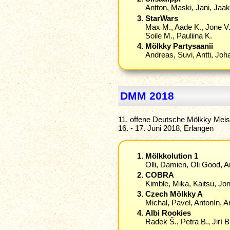
Antton, Maski, Jani, Jaa
StarWars
Max M., Aade K., Jone V.,
Soile M., Pauliina K.
Mölkky Partysaanii
Andreas, Suvi, Antti, Jo
DMM 2018
11. offene Deutsche Mölkky Meis
16. - 17. Juni 2018, Erlangen
Mölkkolution 1
Olli, Damien, Oli Good, An
COBRA
Kimble, Mika, Kaitsu, Jon
Czech Mölkky A
Michal, Pavel, Antonín, A
Albi Rookies
Radek Š., Petra B., Jirí B.