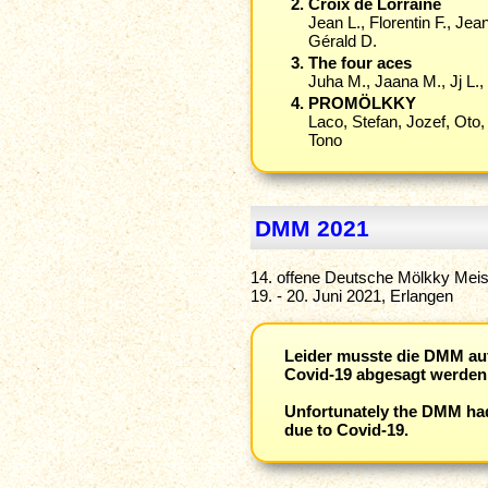
Croix de Lorraine
Jean L., Florentin F., Jea
Gérald D.
The four aces
Juha M., Jaana M., Jj L.,
PROMÖLKKY
Laco, Stefan, Jozef, Oto
Tono
DMM 2021
14. offene Deutsche Mölkky Meis
19. - 20. Juni 2021, Erlangen
Leider musste die DMM au
Covid-19 abgesagt werden
Unfortunately the DMM had
due to Covid-19.