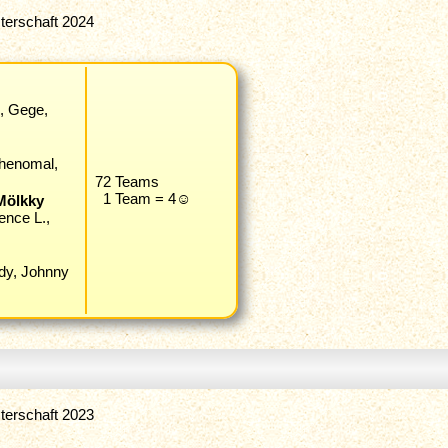
terschaft 2024
n, Gege,
Phenomal,
72 Teams
1 Team = 4☺
Mölkky
ence L.,
idy, Johnny
terschaft 2023