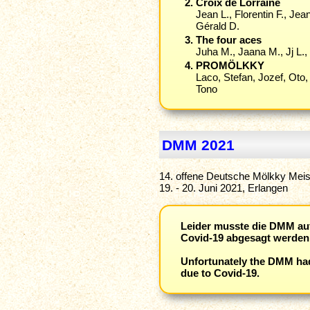
Croix de Lorraine
Jean L., Florentin F., Jea
Gérald D.
The four aces
Juha M., Jaana M., Jj L.,
PROMÖLKKY
Laco, Stefan, Jozef, Oto
Tono
DMM 2021
14. offene Deutsche Mölkky Meis
19. - 20. Juni 2021, Erlangen
Leider musste die DMM au
Covid-19 abgesagt werden
Unfortunately the DMM had
due to Covid-19.