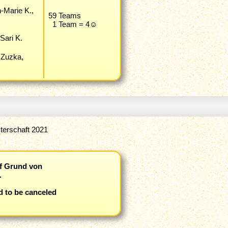
n-Marie K.,
59 Teams
1 Team = 4☺
 Sari K.
, Zuzka,
terschaft 2021
f Grund von
.
 to be canceled