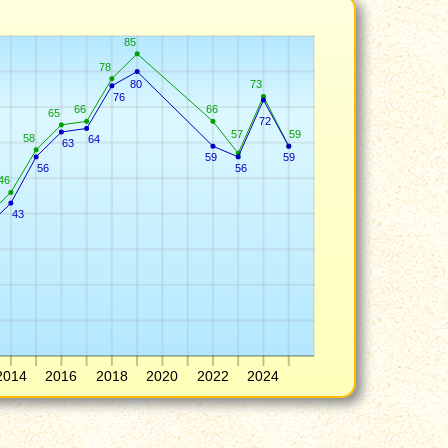
85
78
80
73
76
66
66
65
72
57
59
58
64
63
59
59
56
56
46
43
2014
2016
2018
2020
2022
2024