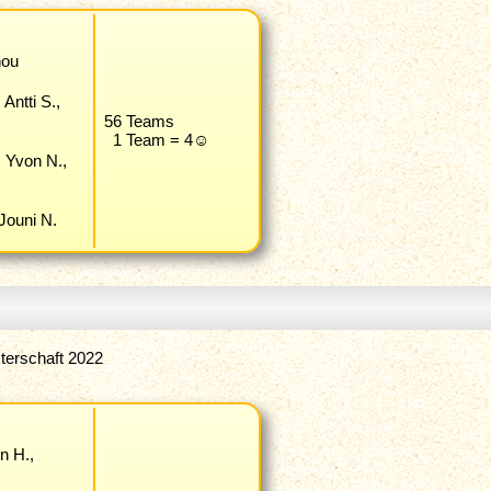
nou
Antti S.,
56 Teams
1 Team = 4☺
, Yvon N.,
 Jouni N.
terschaft 2022
en H.,