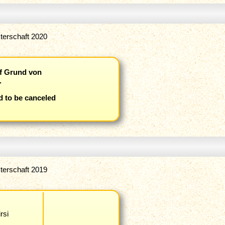
terschaft 2020
f Grund von
.
 to be canceled
terschaft 2019
rsi