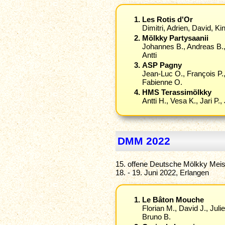
Les Rotis d'Or
Dimitri, Adrien, David, Ki
Mölkky Partysaanii
Johannes B., Andreas B., 
Antti
ASP Pagny
Jean-Luc O., François P.
Fabienne O.
HMS Terassimölkky
Antti H., Vesa K., Jari P.,
DMM 2022
15. offene Deutsche Mölkky Meis
18. - 19. Juni 2022, Erlangen
Le Bâton Mouche
Florian M., David J., Juli
Bruno B.