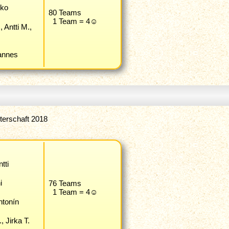
kko
80 Teams
1 Team = 4☺
 Antti M.,
hannes
terschaft 2018
tti
i
76 Teams
1 Team = 4☺
ntonín
, Jirka T.