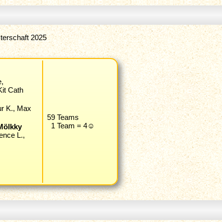
terschaft 2025
e,
it Cath
ur K., Max
59 Teams
1 Team = 4☺
Mölkky
ence L.,
.,