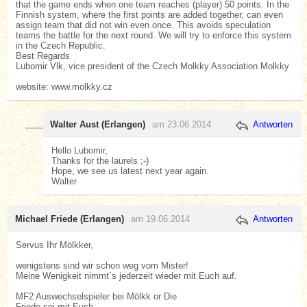
that the game ends when one team reaches (player) 50 points. In the
Finnish system, where the first points are added together, can even
assign team that did not win even once. This avoids speculation
teams the battle for the next round. We will try to enforce this system
in the Czech Republic.
Best Regards
Lubomir Vlk, vice president of the Czech Molkky Association Molkky
website: www.molkky.cz
Walter Aust (Erlangen)
am 23.06.2014
Antworten
Hello Lubomir,
Thanks for the laurels ;-)
Hope, we see us latest next year again.
Walter
Michael Friede (Erlangen)
am 19.06.2014
Antworten
Servus Ihr Mölkker,
wenigstens sind wir schon weg vom Mister!
Meine Wenigkeit nimmt´s jederzeit wieder mit Euch auf.
MF2 Auswechselspieler bei Mölkk or Die
Friede sei mit Euch