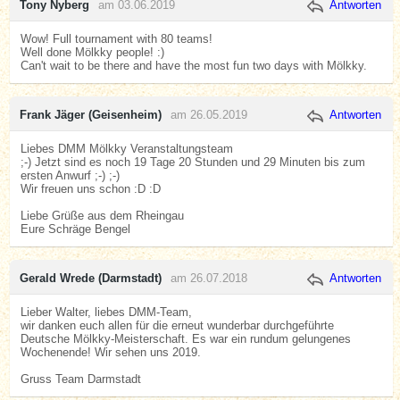
Tony Nyberg
am 03.06.2019
Antworten
Wow! Full tournament with 80 teams!
Well done Mölkky people! :)
Can't wait to be there and have the most fun two days with Mölkky.
Frank Jäger (Geisenheim)
am 26.05.2019
Antworten
Liebes DMM Mölkky Veranstaltungsteam
;-) Jetzt sind es noch 19 Tage 20 Stunden und 29 Minuten bis zum
ersten Anwurf ;-) ;-)
Wir freuen uns schon :D :D
Liebe Grüße aus dem Rheingau
Eure Schräge Bengel
Gerald Wrede (Darmstadt)
am 26.07.2018
Antworten
Lieber Walter, liebes DMM-Team,
wir danken euch allen für die erneut wunderbar durchgeführte
Deutsche Mölkky-Meisterschaft. Es war ein rundum gelungenes
Wochenende! Wir sehen uns 2019.
Gruss Team Darmstadt