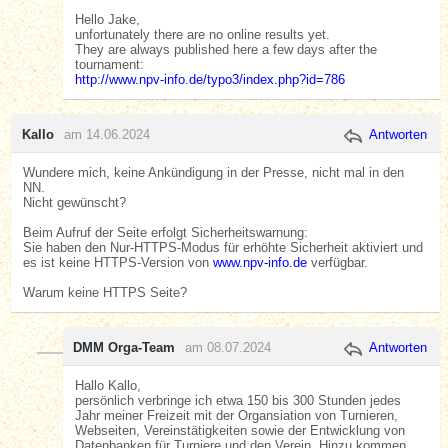
Hello Jake,
unfortunately there are no online results yet.
They are always published here a few days after the
tournament:
http://www.npv-info.de/typo3/index.php?id=786
Kallo
am 14.06.2024
Antworten
Wundere mich, keine Ankündigung in der Presse, nicht mal in den
NN.
Nicht gewünscht?
Beim Aufruf der Seite erfolgt Sicherheitswarnung:
Sie haben den Nur-HTTPS-Modus für erhöhte Sicherheit aktiviert und
es ist keine HTTPS-Version von
www.npv-info.de
verfügbar.
Warum keine HTTPS Seite?
DMM Orga-Team
am 08.07.2024
Antworten
Hallo Kallo,
persönlich verbringe ich etwa 150 bis 300 Stunden jedes
Jahr meiner Freizeit mit der Organsiation von Turnieren,
Webseiten, Vereinstätigkeiten sowie der Entwicklung von
Datenbanken für Turniere und den Verein. Hinzu kommen