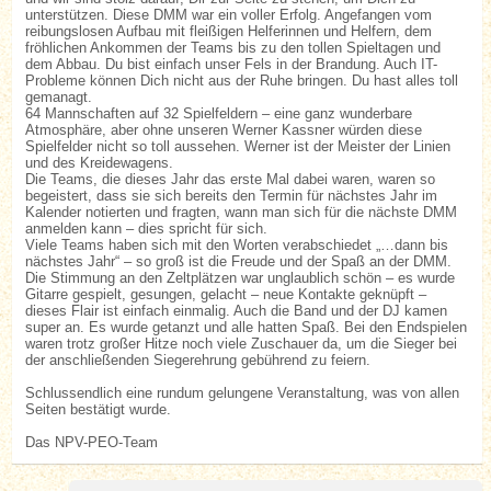
unterstützen. Diese DMM war ein voller Erfolg. Angefangen vom
reibungslosen Aufbau mit fleißigen Helferinnen und Helfern, dem
fröhlichen Ankommen der Teams bis zu den tollen Spieltagen und
dem Abbau. Du bist einfach unser Fels in der Brandung. Auch IT-
Probleme können Dich nicht aus der Ruhe bringen. Du hast alles toll
gemanagt.
64 Mannschaften auf 32 Spielfeldern – eine ganz wunderbare
Atmosphäre, aber ohne unseren Werner Kassner würden diese
Spielfelder nicht so toll aussehen. Werner ist der Meister der Linien
und des Kreidewagens.
Die Teams, die dieses Jahr das erste Mal dabei waren, waren so
begeistert, dass sie sich bereits den Termin für nächstes Jahr im
Kalender notierten und fragten, wann man sich für die nächste DMM
anmelden kann – dies spricht für sich.
Viele Teams haben sich mit den Worten verabschiedet „…dann bis
nächstes Jahr“ – so groß ist die Freude und der Spaß an der DMM.
Die Stimmung an den Zeltplätzen war unglaublich schön – es wurde
Gitarre gespielt, gesungen, gelacht – neue Kontakte geknüpft –
dieses Flair ist einfach einmalig. Auch die Band und der DJ kamen
super an. Es wurde getanzt und alle hatten Spaß. Bei den Endspielen
waren trotz großer Hitze noch viele Zuschauer da, um die Sieger bei
der anschließenden Siegerehrung gebührend zu feiern.
Schlussendlich eine rundum gelungene Veranstaltung, was von allen
Seiten bestätigt wurde.
Das NPV-PEO-Team