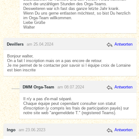
noch die unzähligen Stunden des Orga-Teams.
Desweiteren war ich fast das ganze letzte Jahr krank.
Wenn Du uns gerne entlasten möchtest, so bist Du herzlich
im Orga-Team willkommen.
Liebe Grüße
Walter
Devillers
am 25.04.2024
Antworten
Bonjour walter,
On a fait l inscription mais on a pas encore de retour.
Je me permet de te contacter poir savoir si l équipe croix de Lorraine
est bien inscrite
DMM Orga-Team
am 08.07.2024
Antworten
Il n'y a pas d'e-mail séparé.
Chaque équipe peut cependant consulter son statut
d'inscription (y compris les frais de participation payés) sur
notre site web "angemeldete T." (registered Teams).
Ingo
am 23.06.2023
Antworten