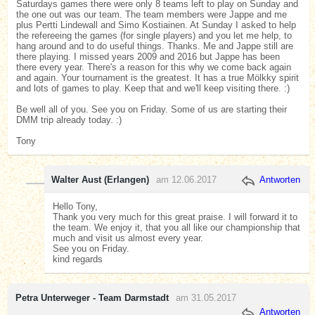
Saturdays games there were only 8 teams left to play on Sunday and
the one out was our team. The team members were Jappe and me
plus Pertti Lindewall and Simo Kostiainen. At Sunday I asked to help
the refereeing the games (for single players) and you let me help, to
hang around and to do useful things. Thanks. Me and Jappe still are
there playing. I missed years 2009 and 2016 but Jappe has been
there every year. There's a reason for this why we come back again
and again. Your tournament is the greatest. It has a true Mölkky spirit
and lots of games to play. Keep that and we'll keep visiting there. :)
Be well all of you. See you on Friday. Some of us are starting their
DMM trip already today. :)
Tony
Walter Aust (Erlangen)
am 12.06.2017
Antworten
Hello Tony,
Thank you very much for this great praise. I will forward it to
the team. We enjoy it, that you all like our championship that
much and visit us almost every year.
See you on Friday.
kind regards
Petra Unterweger - Team Darmstadt
am 31.05.2017
Antworten