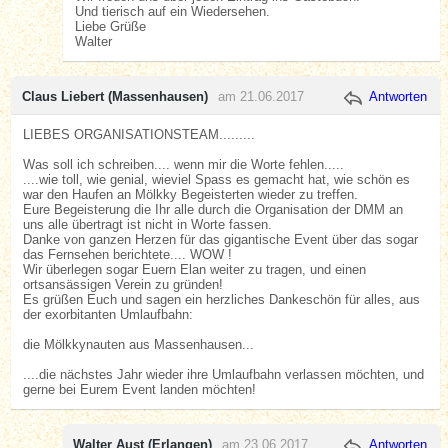
Und tierisch auf ein Wiedersehen.
Liebe Grüße
Walter
Claus Liebert (Massenhausen)
am 21.06.2017
Antworten
LIEBES ORGANISATIONSTEAM.........
Was soll ich schreiben.... wenn mir die Worte fehlen.....
....wie toll, wie genial, wieviel Spass es gemacht hat, wie schön es
war den Haufen an Mölkky Begeisterten wieder zu treffen.
Eure Begeisterung die Ihr alle durch die Organisation der DMM an
uns alle übertragt ist nicht in Worte fassen.
Danke von ganzen Herzen für das gigantische Event über das sogar
das Fernsehen berichtete.... WOW !
Wir überlegen sogar Euern Elan weiter zu tragen, und einen
ortsansässigen Verein zu gründen!
Es grüßen Euch und sagen ein herzliches Dankeschön für alles, aus
der exorbitanten Umlaufbahn:
die Mölkkynauten aus Massenhausen...
....die nächstes Jahr wieder ihre Umlaufbahn verlassen möchten, und
gerne bei Eurem Event landen möchten!
Walter Aust (Erlangen)
am 23.06.2017
Antworten