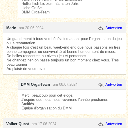
Hoffentlich bis zum nächsten Jahr.
Liebe Grüße
DMM Orga-Team
Marie
am 20.06.2024
Antworten
Un grand merci à tous vos bénévoles autant pour l'organisation du jeu
ou la restauration.
A chaque fois c'est un beau week-end end que nous passons en très
bonne compagnie, ou convivialité et bonne humeur sont de mises.
De belles rencontres au niveau jeu et personnes.
Ne changez rien on passe toujours un bon moment chez vous. Tres
beau tournoi
Au plaisir de vous revoir.
DMM Orga-Team
am 08.07.2024
Antworten
Merci beaucoup pour cet éloge.
J'espère que nous nous reverrons l'année prochaine.
Amitiés
Équipe d'organisation du DMM
Volker Quast
am 17.06.2024
Antworten