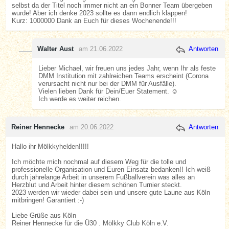
selbst da der Titel noch immer nicht an ein Bonner Team übergeben
wurde! Aber ich denke 2023 sollte es dann endlich klappen!
Kurz: 1000000 Dank an Euch für dieses Wochenende!!!
Walter Aust
am 21.06.2022
Antworten
Lieber Michael, wir freuen uns jedes Jahr, wenn Ihr als feste
DMM Institution mit zahlreichen Teams erscheint (Corona
verursacht nicht nur bei der DMM für Ausfälle).
Vielen lieben Dank für Dein/Euer Statement. ☺️
Ich werde es weiter reichen.
Reiner Hennecke
am 20.06.2022
Antworten
Hallo ihr Mölkkyhelden!!!!!
Ich möchte mich nochmal auf diesem Weg für die tolle und
professionelle Organisation und Euren Einsatz bedanken!! Ich weiß
durch jahrelange Arbeit in unserem Fußballverein was alles an
Herzblut und Arbeit hinter diesem schönen Turnier steckt.
2023 werden wir wieder dabei sein und unsere gute Laune aus Köln
mitbringen! Garantiert :-)
Liebe Grüße aus Köln
Reiner Hennecke für die Ü30 . Mölkky Club Köln e.V.