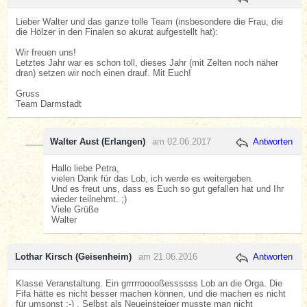
Lieber Walter und das ganze tolle Team (insbesondere die Frau, die
die Hölzer in den Finalen so akurat aufgestellt hat):
Wir freuen uns!
Letztes Jahr war es schon toll, dieses Jahr (mit Zelten noch näher
dran) setzen wir noch einen drauf. Mit Euch!
Gruss
Team Darmstadt
Walter Aust (Erlangen)
am 02.06.2017
Antworten
Hallo liebe Petra,
vielen Dank für das Lob, ich werde es weitergeben.
Und es freut uns, dass es Euch so gut gefallen hat und Ihr
wieder teilnehmt. ;)
Viele Grüße
Walter
Lothar Kirsch (Geisenheim)
am 21.06.2016
Antworten
Klasse Veranstaltung. Ein grrrrrooooßessssss Lob an die Orga. Die
Fifa hätte es nicht besser machen können, und die machen es nicht
für umsonst :-) . Selbst als Neueinsteiger musste man nicht