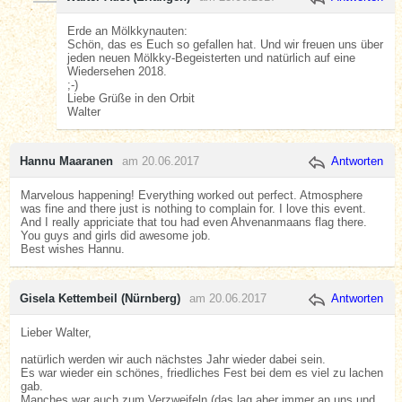
Erde an Mölkkynauten:
Schön, das es Euch so gefallen hat. Und wir freuen uns über
jeden neuen Mölkky-Begeisterten und natürlich auf eine
Wiedersehen 2018.
;-)
Liebe Grüße in den Orbit
Walter
Hannu Maaranen
am 20.06.2017
Antworten
Marvelous happening! Everything worked out perfect. Atmosphere
was fine and there just is nothing to complain for. I love this event.
And I really appriciate that tou had even Ahvenanmaans flag there.
You guys and girls did awesome job.
Best wishes Hannu.
Gisela Kettembeil (Nürnberg)
am 20.06.2017
Antworten
Lieber Walter,
natürlich werden wir auch nächstes Jahr wieder dabei sein.
Es war wieder ein schönes, friedliches Fest bei dem es viel zu lachen
gab.
Manches war auch zum Verzweifeln (das lag aber immer an uns und