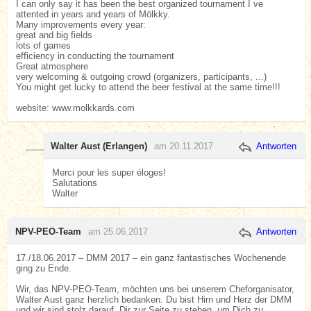
I can only say it has been the best organized tournament I ve
attented in years and years of Mölkky.
Many improvements every year:
great and big fields
lots of games
efficiency in conducting the tournament
Great atmosphere
very welcoming & outgoing crowd (organizers, participants, ...)
You might get lucky to attend the beer festival at the same time!!!
website: www.molkkards.com
Walter Aust (Erlangen)
am 20.11.2017
Antworten
Merci pour les super éloges!
Salutations
Walter
NPV-PEO-Team
am 25.06.2017
Antworten
17./18.06.2017 – DMM 2017 – ein ganz fantastisches Wochenende
ging zu Ende.
Wir, das NPV-PEO-Team, möchten uns bei unserem Cheforganisator,
Walter Aust ganz herzlich bedanken. Du bist Hirn und Herz der DMM
und wir sind stolz darauf, Dir zur Seite zu stehen, um Dich zu