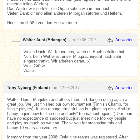
unseren tollen Würfen)
Das Wetter war perfekt, die Organisation wie immer auch.
Vielen Dank dir und allen anderen Mitorganisatoren und Helfern.
Herzliche Grüße von den Holzwürmern
Walter Aust (Erlangen)
am 20.06.2017
Antworten
Vielen Dank. Wir freuen uns, wenn es Euch gefallen hat.
Nun, beim Wetter ist unser Mitspracherecht noch sehr
eingeschränkt. Wir arbeiten daran. ;-)
Viele Grüße
Walter
Tony Nyberg (Finland)
am 12.06.2017
Antworten
Walter, Horst, Marjukka and others there in Erlangen doing again a
great job. We just finished our own tournament (Finnish Champ. for
single players). It was a huge stressful job but pleasing also. And I'm
happy to join now to "the one and only" tournament again. :) Our team
have no expectance of succeed but just meet nice Mölkky people
and play as much as we can. Thank you for organizing this and
happy 10 years anniversary.
Memory from the year 2008: Only nine teams was registered. After