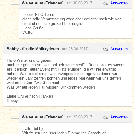
Walter Aust (Erlangen)
am 30.06.2017
Antworten
Liebes PEO-Team,
diese tolle Veranstaltung wäre aber definitiv nach wie vor
nicht ohne Eure große Hilfe möglich.
Liebe Grüße
Walter
Bobby - für die Mölkkytieren
am 23.06.2017
Antworten
Hallo Walter und Orgateam,
auch mir geht es so, was soll ich schreiben!? Für uns war es wieder
ein "tierisch" guter Event mit Platzierungen, die wir nie erwartet
haben. Was bleibt sind zwei unvergessliche Tage von denen wir
wieder ein Jahr zehren können und jedes Mal wenn wir uns treffen
wird es heißen: "weißt du noch..."
Was wir auf jeden Fall wissen: wir kommen wieder!
Liebe Grüße nach Franken
Bobby
Walter Aust (Erlangen)
am 23.06.2017
Antworten
Hallo Bobby,
Wir freuen uns über jeden Eintrag ins Gästebuch.