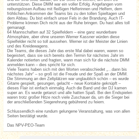
unterstützen. Diese DMM war ein voller Erfolg. Angefangen vom
reibungslosen Aufbau mit fleißigen Helferinnen und Helfern, dem
fröhlichen Ankommen der Teams bis zu den tollen Spieltagen und
dem Abbau. Du bist einfach unser Fels in der Brandung. Auch IT-
Probleme können Dich nicht aus der Ruhe bringen. Du hast alles toll
gemanagt.
64 Mannschaften auf 32 Spielfeldern – eine ganz wunderbare
Atmosphäre, aber ohne unseren Werner Kassner würden diese
Spielfelder nicht so toll aussehen. Werner ist der Meister der Linien
und des Kreidewagens.
Die Teams, die dieses Jahr das erste Mal dabei waren, waren so
begeistert, dass sie sich bereits den Termin für nächstes Jahr im
Kalender notierten und fragten, wann man sich für die nächste DMM
anmelden kann – dies spricht für sich.
Viele Teams haben sich mit den Worten verabschiedet „…dann bis
nächstes Jahr“ – so groß ist die Freude und der Spaß an der DMM.
Die Stimmung an den Zeltplätzen war unglaublich schön – es wurde
Gitarre gespielt, gesungen, gelacht – neue Kontakte geknüpft –
dieses Flair ist einfach einmalig. Auch die Band und der DJ kamen
super an. Es wurde getanzt und alle hatten Spaß. Bei den Endspielen
waren trotz großer Hitze noch viele Zuschauer da, um die Sieger bei
der anschließenden Siegerehrung gebührend zu feiern.
Schlussendlich eine rundum gelungene Veranstaltung, was von allen
Seiten bestätigt wurde.
Das NPV-PEO-Team