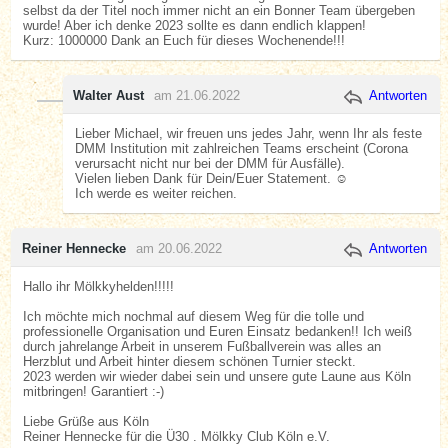
selbst da der Titel noch immer nicht an ein Bonner Team übergeben
wurde! Aber ich denke 2023 sollte es dann endlich klappen!
Kurz: 1000000 Dank an Euch für dieses Wochenende!!!
Walter Aust
am 21.06.2022
Antworten
Lieber Michael, wir freuen uns jedes Jahr, wenn Ihr als feste
DMM Institution mit zahlreichen Teams erscheint (Corona
verursacht nicht nur bei der DMM für Ausfälle).
Vielen lieben Dank für Dein/Euer Statement. ☺️
Ich werde es weiter reichen.
Reiner Hennecke
am 20.06.2022
Antworten
Hallo ihr Mölkkyhelden!!!!!
Ich möchte mich nochmal auf diesem Weg für die tolle und
professionelle Organisation und Euren Einsatz bedanken!! Ich weiß
durch jahrelange Arbeit in unserem Fußballverein was alles an
Herzblut und Arbeit hinter diesem schönen Turnier steckt.
2023 werden wir wieder dabei sein und unsere gute Laune aus Köln
mitbringen! Garantiert :-)
Liebe Grüße aus Köln
Reiner Hennecke für die Ü30 . Mölkky Club Köln e.V.