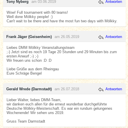
Tony Nyberg
am 03.06.2019
Antworten
Wow! Full tournament with 80 teams!
Well done Mölkky people! :)
Can't wait to be there and have the most fun two days with Mölkky.
Frank Jäger (Geisenheim)
am 26.05.2019
Antworten
Liebes DMM Mölkky Veranstaltungsteam
;-) Jetzt sind es noch 19 Tage 20 Stunden und 29 Minuten bis zum
ersten Anwurf ;-) ;-)
Wir freuen uns schon :D :D
Liebe Grüße aus dem Rheingau
Eure Schräge Bengel
Gerald Wrede (Darmstadt)
am 26.07.2018
Antworten
Lieber Walter, liebes DMM-Team,
wir danken euch allen für die erneut wunderbar durchgeführte
Deutsche Mölkky-Meisterschaft. Es war ein rundum gelungenes
Wochenende! Wir sehen uns 2019.
Gruss Team Darmstadt