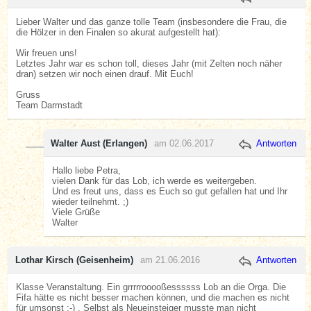
Lieber Walter und das ganze tolle Team (insbesondere die Frau, die
die Hölzer in den Finalen so akurat aufgestellt hat):
Wir freuen uns!
Letztes Jahr war es schon toll, dieses Jahr (mit Zelten noch näher
dran) setzen wir noch einen drauf. Mit Euch!
Gruss
Team Darmstadt
Walter Aust (Erlangen)
am 02.06.2017
Antworten
Hallo liebe Petra,
vielen Dank für das Lob, ich werde es weitergeben.
Und es freut uns, dass es Euch so gut gefallen hat und Ihr
wieder teilnehmt. ;)
Viele Grüße
Walter
Lothar Kirsch (Geisenheim)
am 21.06.2016
Antworten
Klasse Veranstaltung. Ein grrrrrooooßessssss Lob an die Orga. Die
Fifa hätte es nicht besser machen können, und die machen es nicht
für umsonst :-) . Selbst als Neueinsteiger musste man nicht