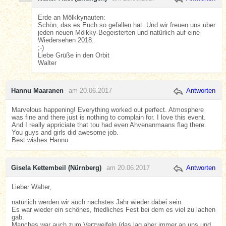
Erde an Mölkkynauten:
Schön, das es Euch so gefallen hat. Und wir freuen uns über
jeden neuen Mölkky-Begeisterten und natürlich auf eine
Wiedersehen 2018.
;-)
Liebe Grüße in den Orbit
Walter
Hannu Maaranen
am 20.06.2017
Antworten
Marvelous happening! Everything worked out perfect. Atmosphere
was fine and there just is nothing to complain for. I love this event.
And I really appriciate that tou had even Ahvenanmaans flag there.
You guys and girls did awesome job.
Best wishes Hannu.
Gisela Kettembeil (Nürnberg)
am 20.06.2017
Antworten
Lieber Walter,
natürlich werden wir auch nächstes Jahr wieder dabei sein.
Es war wieder ein schönes, friedliches Fest bei dem es viel zu lachen
gab.
Manches war auch zum Verzweifeln (das lag aber immer an uns und