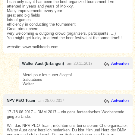
I can only say it has been the best organized tournament I ve
attented in years and years of Mölkky.
Many improvements every year:
great and big fields
lots of games
efficiency in conducting the tournament
Great atmosphere
very welcoming & outgoing crowd (organizers, participants, ...)
You might get lucky to attend the beer festival at the same time!!!
website: www.molkkards.com
Walter Aust (Erlangen)
am 20.11.2017
Antworten
Merci pour les super éloges!
Salutations
Walter
NPV-PEO-Team
am 25.06.2017
Antworten
17./18.06.2017 – DMM 2017 – ein ganz fantastisches Wochenende
ging zu Ende.
Wir, das NPV-PEO-Team, möchten uns bei unserem Cheforganisator,
Walter Aust ganz herzlich bedanken. Du bist Hirn und Herz der DMM
und wir sind stolz darauf, Dir zur Seite zu stehen, um Dich zu