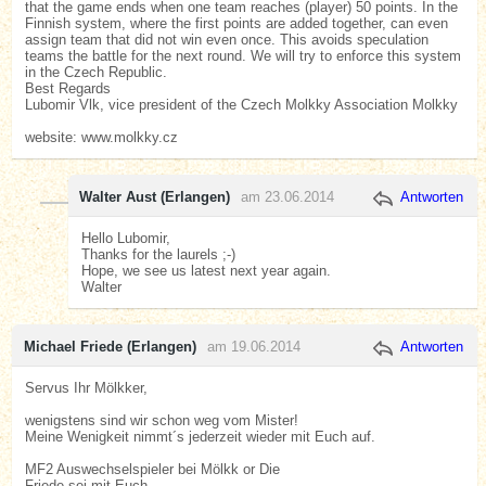
that the game ends when one team reaches (player) 50 points. In the
Finnish system, where the first points are added together, can even
assign team that did not win even once. This avoids speculation
teams the battle for the next round. We will try to enforce this system
in the Czech Republic.
Best Regards
Lubomir Vlk, vice president of the Czech Molkky Association Molkky
website: www.molkky.cz
Walter Aust (Erlangen)
am 23.06.2014
Antworten
Hello Lubomir,
Thanks for the laurels ;-)
Hope, we see us latest next year again.
Walter
Michael Friede (Erlangen)
am 19.06.2014
Antworten
Servus Ihr Mölkker,
wenigstens sind wir schon weg vom Mister!
Meine Wenigkeit nimmt´s jederzeit wieder mit Euch auf.
MF2 Auswechselspieler bei Mölkk or Die
Friede sei mit Euch