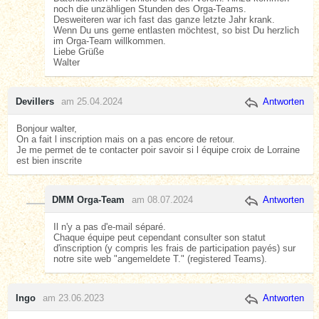
noch die unzähligen Stunden des Orga-Teams.
Desweiteren war ich fast das ganze letzte Jahr krank.
Wenn Du uns gerne entlasten möchtest, so bist Du herzlich
im Orga-Team willkommen.
Liebe Grüße
Walter
Devillers
am 25.04.2024
Antworten
Bonjour walter,
On a fait l inscription mais on a pas encore de retour.
Je me permet de te contacter poir savoir si l équipe croix de Lorraine
est bien inscrite
DMM Orga-Team
am 08.07.2024
Antworten
Il n'y a pas d'e-mail séparé.
Chaque équipe peut cependant consulter son statut
d'inscription (y compris les frais de participation payés) sur
notre site web "angemeldete T." (registered Teams).
Ingo
am 23.06.2023
Antworten