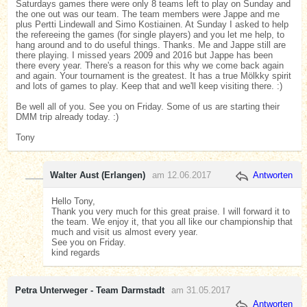
Saturdays games there were only 8 teams left to play on Sunday and
the one out was our team. The team members were Jappe and me
plus Pertti Lindewall and Simo Kostiainen. At Sunday I asked to help
the refereeing the games (for single players) and you let me help, to
hang around and to do useful things. Thanks. Me and Jappe still are
there playing. I missed years 2009 and 2016 but Jappe has been
there every year. There's a reason for this why we come back again
and again. Your tournament is the greatest. It has a true Mölkky spirit
and lots of games to play. Keep that and we'll keep visiting there. :)
Be well all of you. See you on Friday. Some of us are starting their
DMM trip already today. :)
Tony
Walter Aust (Erlangen)
am 12.06.2017
Antworten
Hello Tony,
Thank you very much for this great praise. I will forward it to
the team. We enjoy it, that you all like our championship that
much and visit us almost every year.
See you on Friday.
kind regards
Petra Unterweger - Team Darmstadt
am 31.05.2017
Antworten