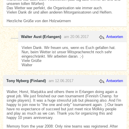
unseren tollen Würfen)
Das Wetter war perfekt, die Organisation wie immer auch.
Vielen Dank dir und allen anderen Mitorganisatoren und Helfern.
Herzliche Grüße von den Holzwürmern
Walter Aust (Erlangen)
am 20.06.2017
Antworten
Vielen Dank. Wir freuen uns, wenn es Euch gefallen hat.
Nun, beim Wetter ist unser Mitspracherecht noch sehr
eingeschränkt. Wir arbeiten daran. ;-)
Viele Grüße
Walter
Tony Nyberg (Finland)
am 12.06.2017
Antworten
Walter, Horst, Marjukka and others there in Erlangen doing again a
great job. We just finished our own tournament (Finnish Champ. for
single players). It was a huge stressful job but pleasing also. And I'm
happy to join now to "the one and only" tournament again. :) Our team
have no expectance of succeed but just meet nice Mölkky people
and play as much as we can. Thank you for organizing this and
happy 10 years anniversary.
Memory from the year 2008: Only nine teams was registered. After