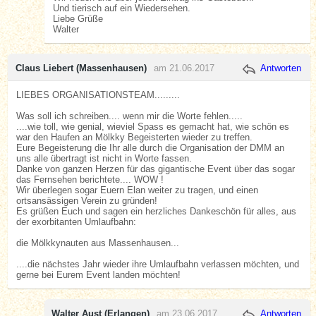
Und tierisch auf ein Wiedersehen.
Liebe Grüße
Walter
Claus Liebert (Massenhausen)
am 21.06.2017
Antworten
LIEBES ORGANISATIONSTEAM.........
Was soll ich schreiben.... wenn mir die Worte fehlen.....
....wie toll, wie genial, wieviel Spass es gemacht hat, wie schön es
war den Haufen an Mölkky Begeisterten wieder zu treffen.
Eure Begeisterung die Ihr alle durch die Organisation der DMM an
uns alle übertragt ist nicht in Worte fassen.
Danke von ganzen Herzen für das gigantische Event über das sogar
das Fernsehen berichtete.... WOW !
Wir überlegen sogar Euern Elan weiter zu tragen, und einen
ortsansässigen Verein zu gründen!
Es grüßen Euch und sagen ein herzliches Dankeschön für alles, aus
der exorbitanten Umlaufbahn:
die Mölkkynauten aus Massenhausen...
....die nächstes Jahr wieder ihre Umlaufbahn verlassen möchten, und
gerne bei Eurem Event landen möchten!
Walter Aust (Erlangen)
am 23.06.2017
Antworten