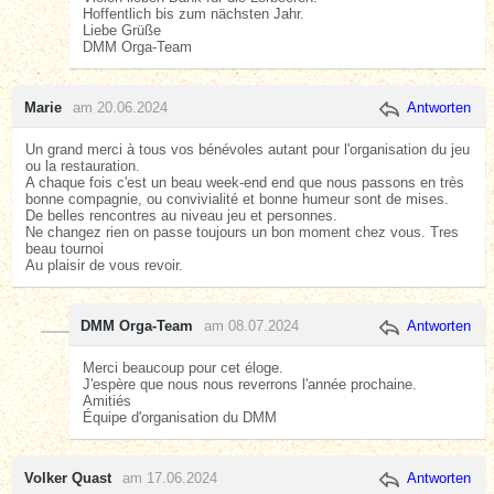
Hoffentlich bis zum nächsten Jahr.
Liebe Grüße
DMM Orga-Team
Marie
am 20.06.2024
Antworten
Un grand merci à tous vos bénévoles autant pour l'organisation du jeu
ou la restauration.
A chaque fois c'est un beau week-end end que nous passons en très
bonne compagnie, ou convivialité et bonne humeur sont de mises.
De belles rencontres au niveau jeu et personnes.
Ne changez rien on passe toujours un bon moment chez vous. Tres
beau tournoi
Au plaisir de vous revoir.
DMM Orga-Team
am 08.07.2024
Antworten
Merci beaucoup pour cet éloge.
J'espère que nous nous reverrons l'année prochaine.
Amitiés
Équipe d'organisation du DMM
Volker Quast
am 17.06.2024
Antworten