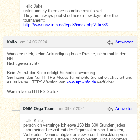
Hello Jake,
unfortunately there are no online results yet.
They are always published here a few days after the
tournament:
http://www.npv-info.de/typo3/index.php?id=786
Kallo
am 14.06.2024
Antworten
Wundere mich, keine Ankündigung in der Presse, nicht mal in den
NN.
Nicht gewünscht?
Beim Aufruf der Seite erfolgt Sicherheitswarnung:
Sie haben den Nur-HTTPS-Modus für erhöhte Sicherheit aktiviert und
es ist keine HTTPS-Version von
www.npv-info.de
verfügbar.
Warum keine HTTPS Seite?
DMM Orga-Team
am 08.07.2024
Antworten
Hallo Kallo,
persönlich verbringe ich etwa 150 bis 300 Stunden jedes
Jahr meiner Freizeit mit der Organsiation von Turnieren,
Webseiten, Vereinstätigkeiten sowie der Entwicklung von
Datenbanken für Turniere und den Verein. Hinzu kommen