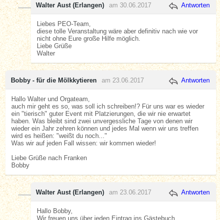
Walter Aust (Erlangen)
am 30.06.2017
Antworten
Liebes PEO-Team,
diese tolle Veranstaltung wäre aber definitiv nach wie vor
nicht ohne Eure große Hilfe möglich.
Liebe Grüße
Walter
Bobby - für die Mölkkytieren
am 23.06.2017
Antworten
Hallo Walter und Orgateam,
auch mir geht es so, was soll ich schreiben!? Für uns war es wieder
ein "tierisch" guter Event mit Platzierungen, die wir nie erwartet
haben. Was bleibt sind zwei unvergessliche Tage von denen wir
wieder ein Jahr zehren können und jedes Mal wenn wir uns treffen
wird es heißen: "weißt du noch..."
Was wir auf jeden Fall wissen: wir kommen wieder!
Liebe Grüße nach Franken
Bobby
Walter Aust (Erlangen)
am 23.06.2017
Antworten
Hallo Bobby,
Wir freuen uns über jeden Eintrag ins Gästebuch.