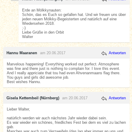
Erde an Mölkkynauten:
Schön, das es Euch so gefallen hat. Und wir freuen uns über
jeden neuen Mölkky-Begeisterten und natürlich auf eine
Wiedersehen 2018.
;-)
Liebe Grüße in den Orbit
Walter
Hannu Maaranen
am 20.06.2017
Antworten
Marvelous happening! Everything worked out perfect. Atmosphere
was fine and there just is nothing to complain for. I love this event.
And I really appriciate that tou had even Ahvenanmaans flag there.
You guys and girls did awesome job.
Best wishes Hannu.
Gisela Kettembeil (Nürnberg)
am 20.06.2017
Antworten
Lieber Walter,
natürlich werden wir auch nächstes Jahr wieder dabei sein.
Es war wieder ein schönes, friedliches Fest bei dem es viel zu lachen
gab.
Manches war auch zum Verzweifeln (das lag aber immer an uns und