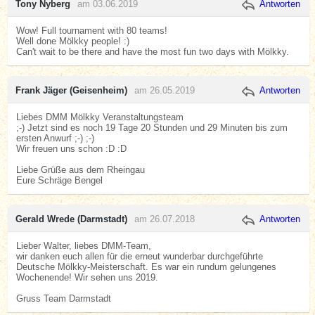
Tony Nyberg
am 03.06.2019
Antworten
Wow! Full tournament with 80 teams!
Well done Mölkky people! :)
Can't wait to be there and have the most fun two days with Mölkky.
Frank Jäger (Geisenheim)
am 26.05.2019
Antworten
Liebes DMM Mölkky Veranstaltungsteam
;-) Jetzt sind es noch 19 Tage 20 Stunden und 29 Minuten bis zum
ersten Anwurf ;-) ;-)
Wir freuen uns schon :D :D
Liebe Grüße aus dem Rheingau
Eure Schräge Bengel
Gerald Wrede (Darmstadt)
am 26.07.2018
Antworten
Lieber Walter, liebes DMM-Team,
wir danken euch allen für die erneut wunderbar durchgeführte
Deutsche Mölkky-Meisterschaft. Es war ein rundum gelungenes
Wochenende! Wir sehen uns 2019.
Gruss Team Darmstadt