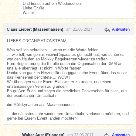
Und tierisch auf ein Wiedersehen.
Liebe Grüße
Walter
Claus Liebert (Massenhausen)
am 21.06.2017
Antworten
LIEBES ORGANISATIONSTEAM.........
Was soll ich schreiben.... wenn mir die Worte fehlen.....
....wie toll, wie genial, wieviel Spass es gemacht hat, wie schön es
war den Haufen an Mölkky Begeisterten wieder zu treffen.
Eure Begeisterung die Ihr alle durch die Organisation der DMM an
uns alle übertragt ist nicht in Worte fassen.
Danke von ganzen Herzen für das gigantische Event über das sogar
das Fernsehen berichtete.... WOW !
Wir überlegen sogar Euern Elan weiter zu tragen, und einen
ortsansässigen Verein zu gründen!
Es grüßen Euch und sagen ein herzliches Dankeschön für alles, aus
der exorbitanten Umlaufbahn:
die Mölkkynauten aus Massenhausen...
....die nächstes Jahr wieder ihre Umlaufbahn verlassen möchten, und
gerne bei Eurem Event landen möchten!
Walter Aust (Erlangen)
am 23.06.2017
Antworten