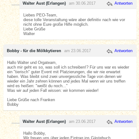
Walter Aust (Erlangen)
am 30.06.2017
Antworten
Liebes PEO-Team,
diese tolle Veranstaltung wäre aber definitiv nach wie vor
nicht ohne Eure große Hilfe möglich.
Liebe Grüße
Walter
Bobby - für die Mölkkytieren
am 23.06.2017
Antworten
Hallo Walter und Orgateam,
auch mir geht es so, was soll ich schreiben!? Für uns war es wieder
ein "tierisch" guter Event mit Platzierungen, die wir nie erwartet
haben. Was bleibt sind zwei unvergessliche Tage von denen wir
wieder ein Jahr zehren können und jedes Mal wenn wir uns treffen
wird es heißen: "weißt du noch..."
Was wir auf jeden Fall wissen: wir kommen wieder!
Liebe Grüße nach Franken
Bobby
Walter Aust (Erlangen)
am 23.06.2017
Antworten
Hallo Bobby,
Wir freuen uns über jeden Eintrag ins Gästebuch.