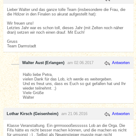
Lieber Walter und das ganze tolle Team (insbesondere die Frau, die
die Hölzer in den Finalen so akurat aufgestellt hat):
Wir freuen uns!
Letztes Jahr war es schon toll, dieses Jahr (mit Zelten noch näher
dran) setzen wir noch einen drauf. Mit Euch!
Gruss
Team Darmstadt
Walter Aust (Erlangen)
am 02.06.2017
Antworten
Hallo liebe Petra,
vielen Dank für das Lob, ich werde es weitergeben.
Und es freut uns, dass es Euch so gut gefallen hat und Ihr
wieder teilnehmt. ;)
Viele Grüße
Walter
Lothar Kirsch (Geisenheim)
am 21.06.2016
Antworten
Klasse Veranstaltung. Ein grrrrrooooßessssss Lob an die Orga. Die
Fifa hätte es nicht besser machen können, und die machen es nicht
für umsonst :-) . Selbst als Neueinsteiger musste man nicht