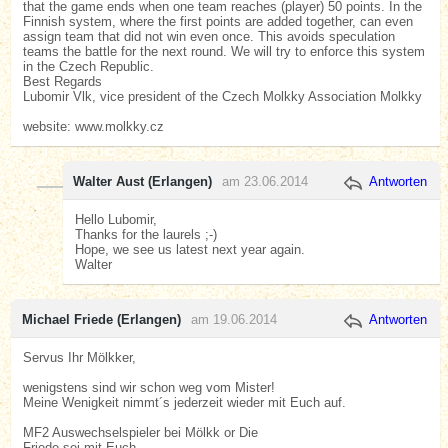
that the game ends when one team reaches (player) 50 points. In the
Finnish system, where the first points are added together, can even
assign team that did not win even once. This avoids speculation
teams the battle for the next round. We will try to enforce this system
in the Czech Republic.
Best Regards
Lubomir Vlk, vice president of the Czech Molkky Association Molkky
website: www.molkky.cz
Walter Aust (Erlangen)
am 23.06.2014
Antworten
Hello Lubomir,
Thanks for the laurels ;-)
Hope, we see us latest next year again.
Walter
Michael Friede (Erlangen)
am 19.06.2014
Antworten
Servus Ihr Mölkker,
wenigstens sind wir schon weg vom Mister!
Meine Wenigkeit nimmt´s jederzeit wieder mit Euch auf.
MF2 Auswechselspieler bei Mölkk or Die
Friede sei mit Euch