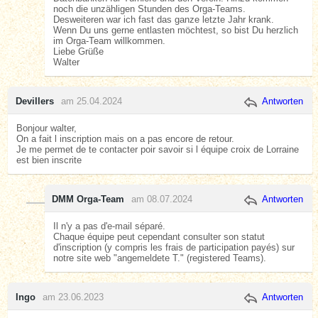
noch die unzähligen Stunden des Orga-Teams.
Desweiteren war ich fast das ganze letzte Jahr krank.
Wenn Du uns gerne entlasten möchtest, so bist Du herzlich
im Orga-Team willkommen.
Liebe Grüße
Walter
Devillers
am 25.04.2024
Antworten
Bonjour walter,
On a fait l inscription mais on a pas encore de retour.
Je me permet de te contacter poir savoir si l équipe croix de Lorraine
est bien inscrite
DMM Orga-Team
am 08.07.2024
Antworten
Il n'y a pas d'e-mail séparé.
Chaque équipe peut cependant consulter son statut
d'inscription (y compris les frais de participation payés) sur
notre site web "angemeldete T." (registered Teams).
Ingo
am 23.06.2023
Antworten