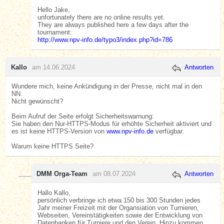
Hello Jake,
unfortunately there are no online results yet.
They are always published here a few days after the
tournament:
http://www.npv-info.de/typo3/index.php?id=786
Kallo
am 14.06.2024
Antworten
Wundere mich, keine Ankündigung in der Presse, nicht mal in den
NN.
Nicht gewünscht?
Beim Aufruf der Seite erfolgt Sicherheitswarnung:
Sie haben den Nur-HTTPS-Modus für erhöhte Sicherheit aktiviert und
es ist keine HTTPS-Version von
www.npv-info.de
verfügbar.
Warum keine HTTPS Seite?
DMM Orga-Team
am 08.07.2024
Antworten
Hallo Kallo,
persönlich verbringe ich etwa 150 bis 300 Stunden jedes
Jahr meiner Freizeit mit der Organsiation von Turnieren,
Webseiten, Vereinstätigkeiten sowie der Entwicklung von
Datenbanken für Turniere und den Verein. Hinzu kommen