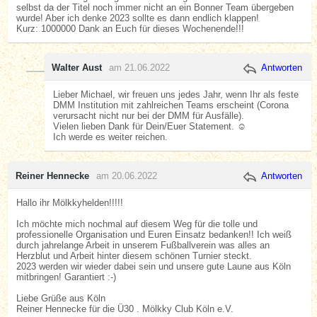
selbst da der Titel noch immer nicht an ein Bonner Team übergeben
wurde! Aber ich denke 2023 sollte es dann endlich klappen!
Kurz: 1000000 Dank an Euch für dieses Wochenende!!!
Walter Aust
am 21.06.2022
Antworten
Lieber Michael, wir freuen uns jedes Jahr, wenn Ihr als feste
DMM Institution mit zahlreichen Teams erscheint (Corona
verursacht nicht nur bei der DMM für Ausfälle).
Vielen lieben Dank für Dein/Euer Statement. ☺️
Ich werde es weiter reichen.
Reiner Hennecke
am 20.06.2022
Antworten
Hallo ihr Mölkkyhelden!!!!!
Ich möchte mich nochmal auf diesem Weg für die tolle und
professionelle Organisation und Euren Einsatz bedanken!! Ich weiß
durch jahrelange Arbeit in unserem Fußballverein was alles an
Herzblut und Arbeit hinter diesem schönen Turnier steckt.
2023 werden wir wieder dabei sein und unsere gute Laune aus Köln
mitbringen! Garantiert :-)
Liebe Grüße aus Köln
Reiner Hennecke für die Ü30 . Mölkky Club Köln e.V.