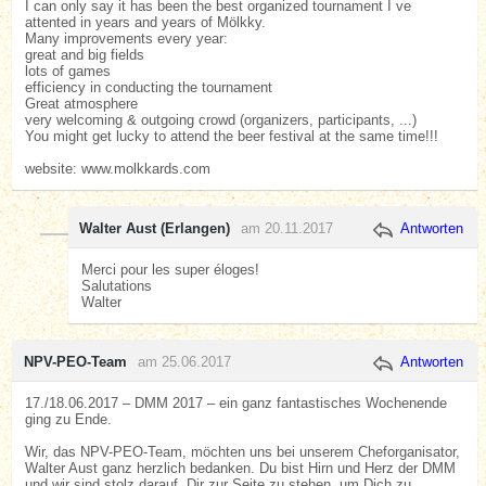
I can only say it has been the best organized tournament I ve
attented in years and years of Mölkky.
Many improvements every year:
great and big fields
lots of games
efficiency in conducting the tournament
Great atmosphere
very welcoming & outgoing crowd (organizers, participants, ...)
You might get lucky to attend the beer festival at the same time!!!
website: www.molkkards.com
Walter Aust (Erlangen)
am 20.11.2017
Antworten
Merci pour les super éloges!
Salutations
Walter
NPV-PEO-Team
am 25.06.2017
Antworten
17./18.06.2017 – DMM 2017 – ein ganz fantastisches Wochenende
ging zu Ende.
Wir, das NPV-PEO-Team, möchten uns bei unserem Cheforganisator,
Walter Aust ganz herzlich bedanken. Du bist Hirn und Herz der DMM
und wir sind stolz darauf, Dir zur Seite zu stehen, um Dich zu