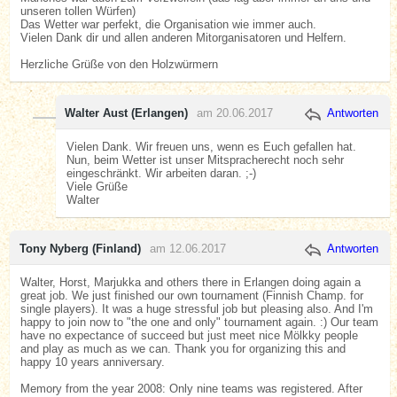
unseren tollen Würfen)
Das Wetter war perfekt, die Organisation wie immer auch.
Vielen Dank dir und allen anderen Mitorganisatoren und Helfern.
Herzliche Grüße von den Holzwürmern
Walter Aust (Erlangen)
am 20.06.2017
Antworten
Vielen Dank. Wir freuen uns, wenn es Euch gefallen hat.
Nun, beim Wetter ist unser Mitspracherecht noch sehr
eingeschränkt. Wir arbeiten daran. ;-)
Viele Grüße
Walter
Tony Nyberg (Finland)
am 12.06.2017
Antworten
Walter, Horst, Marjukka and others there in Erlangen doing again a
great job. We just finished our own tournament (Finnish Champ. for
single players). It was a huge stressful job but pleasing also. And I'm
happy to join now to "the one and only" tournament again. :) Our team
have no expectance of succeed but just meet nice Mölkky people
and play as much as we can. Thank you for organizing this and
happy 10 years anniversary.
Memory from the year 2008: Only nine teams was registered. After