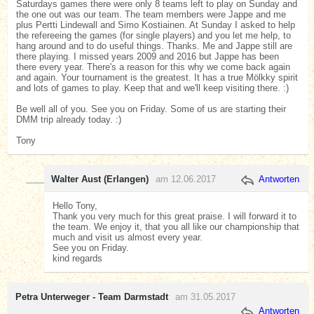
Saturdays games there were only 8 teams left to play on Sunday and
the one out was our team. The team members were Jappe and me
plus Pertti Lindewall and Simo Kostiainen. At Sunday I asked to help
the refereeing the games (for single players) and you let me help, to
hang around and to do useful things. Thanks. Me and Jappe still are
there playing. I missed years 2009 and 2016 but Jappe has been
there every year. There's a reason for this why we come back again
and again. Your tournament is the greatest. It has a true Mölkky spirit
and lots of games to play. Keep that and we'll keep visiting there. :)
Be well all of you. See you on Friday. Some of us are starting their
DMM trip already today. :)
Tony
Walter Aust (Erlangen)
am 12.06.2017
Antworten
Hello Tony,
Thank you very much for this great praise. I will forward it to
the team. We enjoy it, that you all like our championship that
much and visit us almost every year.
See you on Friday.
kind regards
Petra Unterweger - Team Darmstadt
am 31.05.2017
Antworten