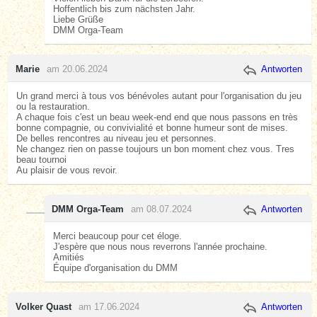
Hoffentlich bis zum nächsten Jahr.
Liebe Grüße
DMM Orga-Team
Marie
am 20.06.2024
Antworten
Un grand merci à tous vos bénévoles autant pour l'organisation du jeu
ou la restauration.
A chaque fois c'est un beau week-end end que nous passons en très
bonne compagnie, ou convivialité et bonne humeur sont de mises.
De belles rencontres au niveau jeu et personnes.
Ne changez rien on passe toujours un bon moment chez vous. Tres
beau tournoi
Au plaisir de vous revoir.
DMM Orga-Team
am 08.07.2024
Antworten
Merci beaucoup pour cet éloge.
J'espère que nous nous reverrons l'année prochaine.
Amitiés
Équipe d'organisation du DMM
Volker Quast
am 17.06.2024
Antworten