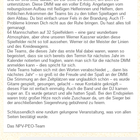
unterstützen. Diese DMM war ein voller Erfolg. Angefangen vom
reibungslosen Aufbau mit fleißigen Helferinnen und Helfern, dem
fröhlichen Ankommen der Teams bis zu den tollen Spieltagen und
dem Abbau. Du bist einfach unser Fels in der Brandung. Auch IT-
Probleme können Dich nicht aus der Ruhe bringen. Du hast alles toll
gemanagt.
64 Mannschaften auf 32 Spielfeldern – eine ganz wunderbare
Atmosphäre, aber ohne unseren Werner Kassner würden diese
Spielfelder nicht so toll aussehen. Werner ist der Meister der Linien
und des Kreidewagens.
Die Teams, die dieses Jahr das erste Mal dabei waren, waren so
begeistert, dass sie sich bereits den Termin für nächstes Jahr im
Kalender notierten und fragten, wann man sich für die nächste DMM
anmelden kann – dies spricht für sich.
Viele Teams haben sich mit den Worten verabschiedet „…dann bis
nächstes Jahr“ – so groß ist die Freude und der Spaß an der DMM.
Die Stimmung an den Zeltplätzen war unglaublich schön – es wurde
Gitarre gespielt, gesungen, gelacht – neue Kontakte geknüpft –
dieses Flair ist einfach einmalig. Auch die Band und der DJ kamen
super an. Es wurde getanzt und alle hatten Spaß. Bei den Endspielen
waren trotz großer Hitze noch viele Zuschauer da, um die Sieger bei
der anschließenden Siegerehrung gebührend zu feiern.
Schlussendlich eine rundum gelungene Veranstaltung, was von allen
Seiten bestätigt wurde.
Das NPV-PEO-Team