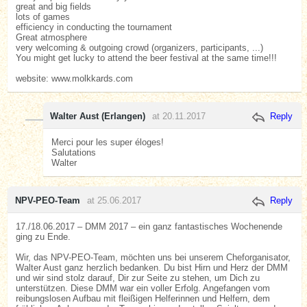
great and big fields
lots of games
efficiency in conducting the tournament
Great atmosphere
very welcoming & outgoing crowd (organizers, participants, ...)
You might get lucky to attend the beer festival at the same time!!!
website: www.molkkards.com
Walter Aust (Erlangen)
at 20.11.2017
Reply
Merci pour les super éloges!
Salutations
Walter
NPV-PEO-Team
at 25.06.2017
Reply
17./18.06.2017 – DMM 2017 – ein ganz fantastisches Wochenende
ging zu Ende.
Wir, das NPV-PEO-Team, möchten uns bei unserem Cheforganisator,
Walter Aust ganz herzlich bedanken. Du bist Hirn und Herz der DMM
und wir sind stolz darauf, Dir zur Seite zu stehen, um Dich zu
unterstützen. Diese DMM war ein voller Erfolg. Angefangen vom
reibungslosen Aufbau mit fleißigen Helferinnen und Helfern, dem