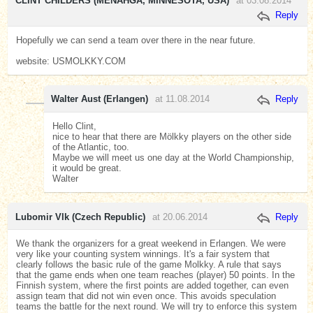
CLINT CHILDERS (MENAHGA, MINNESOTA, USA)
at 03.08.2014
Reply
Hopefully we can send a team over there in the near future.
website: USMOLKKY.COM
Walter Aust (Erlangen)
at 11.08.2014
Reply
Hello Clint,
nice to hear that there are Mölkky players on the other side
of the Atlantic, too.
Maybe we will meet us one day at the World Championship,
it would be great.
Walter
Lubomir Vlk (Czech Republic)
at 20.06.2014
Reply
We thank the organizers for a great weekend in Erlangen. We were
very like your counting system winnings. It's a fair system that
clearly follows the basic rule of the game Molkky. A rule that says
that the game ends when one team reaches (player) 50 points. In the
Finnish system, where the first points are added together, can even
assign team that did not win even once. This avoids speculation
teams the battle for the next round. We will try to enforce this system