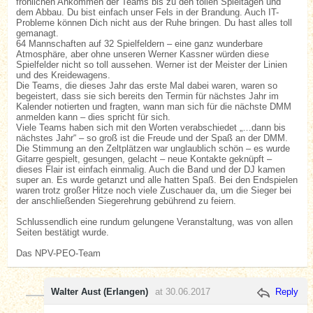
fröhlichen Ankommen der Teams bis zu den tollen Spieltagen und
dem Abbau. Du bist einfach unser Fels in der Brandung. Auch IT-
Probleme können Dich nicht aus der Ruhe bringen. Du hast alles toll
gemanagt.
64 Mannschaften auf 32 Spielfeldern – eine ganz wunderbare
Atmosphäre, aber ohne unseren Werner Kassner würden diese
Spielfelder nicht so toll aussehen. Werner ist der Meister der Linien
und des Kreidewagens.
Die Teams, die dieses Jahr das erste Mal dabei waren, waren so
begeistert, dass sie sich bereits den Termin für nächstes Jahr im
Kalender notierten und fragten, wann man sich für die nächste DMM
anmelden kann – dies spricht für sich.
Viele Teams haben sich mit den Worten verabschiedet „…dann bis
nächstes Jahr“ – so groß ist die Freude und der Spaß an der DMM.
Die Stimmung an den Zeltplätzen war unglaublich schön – es wurde
Gitarre gespielt, gesungen, gelacht – neue Kontakte geknüpft –
dieses Flair ist einfach einmalig. Auch die Band und der DJ kamen
super an. Es wurde getanzt und alle hatten Spaß. Bei den Endspielen
waren trotz großer Hitze noch viele Zuschauer da, um die Sieger bei
der anschließenden Siegerehrung gebührend zu feiern.
Schlussendlich eine rundum gelungene Veranstaltung, was von allen
Seiten bestätigt wurde.
Das NPV-PEO-Team
Walter Aust (Erlangen)
at 30.06.2017
Reply