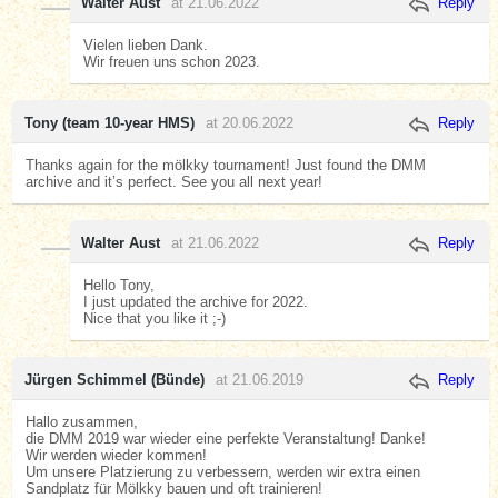
Walter Aust
at 21.06.2022
Reply
Vielen lieben Dank.
Wir freuen uns schon 2023.
Tony (team 10-year HMS)
at 20.06.2022
Reply
Thanks again for the mölkky tournament! Just found the DMM
archive and it’s perfect. See you all next year!
Walter Aust
at 21.06.2022
Reply
Hello Tony,
I just updated the archive for 2022.
Nice that you like it ;-)
Jürgen Schimmel (Bünde)
at 21.06.2019
Reply
Hallo zusammen,
die DMM 2019 war wieder eine perfekte Veranstaltung! Danke!
Wir werden wieder kommen!
Um unsere Platzierung zu verbessern, werden wir extra einen
Sandplatz für Mölkky bauen und oft trainieren!