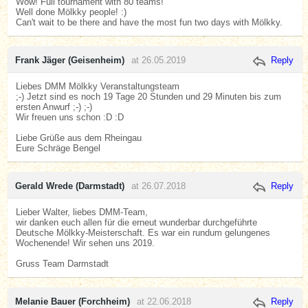
Wow! Full tournament with 80 teams!
Well done Mölkky people! :)
Can't wait to be there and have the most fun two days with Mölkky.
Frank Jäger (Geisenheim)
at 26.05.2019
Reply
Liebes DMM Mölkky Veranstaltungsteam
;-) Jetzt sind es noch 19 Tage 20 Stunden und 29 Minuten bis zum
ersten Anwurf ;-) ;-)
Wir freuen uns schon :D :D
Liebe Grüße aus dem Rheingau
Eure Schräge Bengel
Gerald Wrede (Darmstadt)
at 26.07.2018
Reply
Lieber Walter, liebes DMM-Team,
wir danken euch allen für die erneut wunderbar durchgeführte
Deutsche Mölkky-Meisterschaft. Es war ein rundum gelungenes
Wochenende! Wir sehen uns 2019.
Gruss Team Darmstadt
Melanie Bauer (Forchheim)
at 22.06.2018
Reply