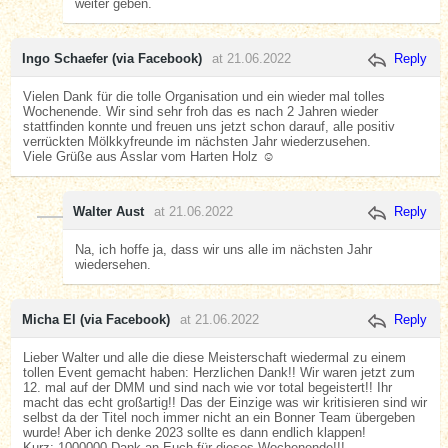
weiter geben.
Ingo Schaefer (via Facebook)
at 21.06.2022
Reply
Vielen Dank für die tolle Organisation und ein wieder mal tolles
Wochenende. Wir sind sehr froh das es nach 2 Jahren wieder
stattfinden konnte und freuen uns jetzt schon darauf, alle positiv
verrückten Mölkkyfreunde im nächsten Jahr wiederzusehen.
Viele Grüße aus Asslar vom Harten Holz ☺️
Walter Aust
at 21.06.2022
Reply
Na, ich hoffe ja, dass wir uns alle im nächsten Jahr
wiedersehen.
Micha El (via Facebook)
at 21.06.2022
Reply
Lieber Walter und alle die diese Meisterschaft wiedermal zu einem
tollen Event gemacht haben: Herzlichen Dank!! Wir waren jetzt zum
12. mal auf der DMM und sind nach wie vor total begeistert!! Ihr
macht das echt großartig!! Das der Einzige was wir kritisieren sind wir
selbst da der Titel noch immer nicht an ein Bonner Team übergeben
wurde! Aber ich denke 2023 sollte es dann endlich klappen!
Kurz: 1000000 Dank an Euch für dieses Wochenende!!!