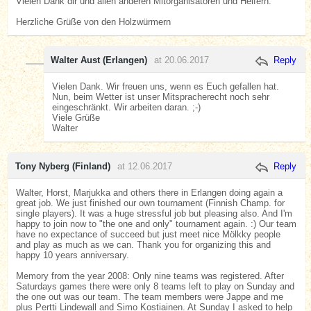
Vielen Dank dir und allen anderen Mitorganisatoren und Helfern.
Herzliche Grüße von den Holzwürmern
Walter Aust (Erlangen)
at 20.06.2017
Reply
Vielen Dank. Wir freuen uns, wenn es Euch gefallen hat.
Nun, beim Wetter ist unser Mitspracherecht noch sehr
eingeschränkt. Wir arbeiten daran. ;-)
Viele Grüße
Walter
Tony Nyberg (Finland)
at 12.06.2017
Reply
Walter, Horst, Marjukka and others there in Erlangen doing again a
great job. We just finished our own tournament (Finnish Champ. for
single players). It was a huge stressful job but pleasing also. And I'm
happy to join now to "the one and only" tournament again. :) Our team
have no expectance of succeed but just meet nice Mölkky people
and play as much as we can. Thank you for organizing this and
happy 10 years anniversary.
Memory from the year 2008: Only nine teams was registered. After
Saturdays games there were only 8 teams left to play on Sunday and
the one out was our team. The team members were Jappe and me
plus Pertti Lindewall and Simo Kostiainen. At Sunday I asked to help