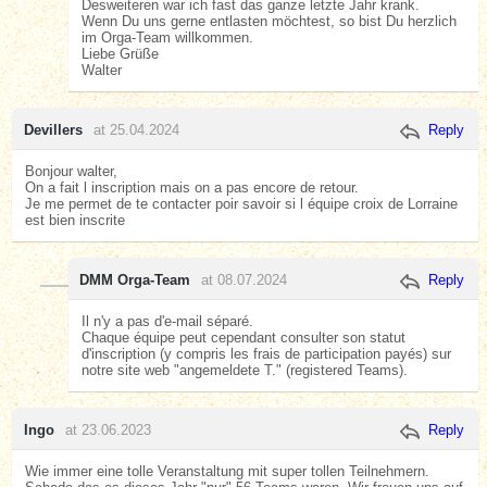
Desweiteren war ich fast das ganze letzte Jahr krank.
Wenn Du uns gerne entlasten möchtest, so bist Du herzlich
im Orga-Team willkommen.
Liebe Grüße
Walter
Devillers
at 25.04.2024
Reply
Bonjour walter,
On a fait l inscription mais on a pas encore de retour.
Je me permet de te contacter poir savoir si l équipe croix de Lorraine
est bien inscrite
DMM Orga-Team
at 08.07.2024
Reply
Il n'y a pas d'e-mail séparé.
Chaque équipe peut cependant consulter son statut
d'inscription (y compris les frais de participation payés) sur
notre site web "angemeldete T." (registered Teams).
Ingo
at 23.06.2023
Reply
Wie immer eine tolle Veranstaltung mit super tollen Teilnehmern.