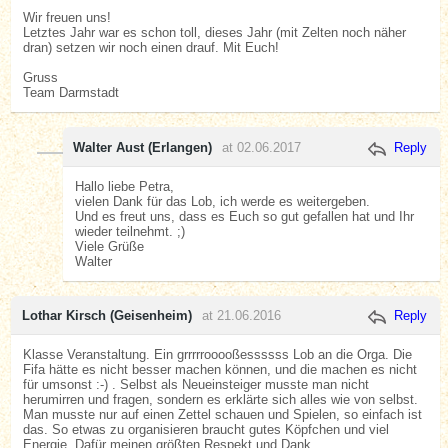
Wir freuen uns!
Letztes Jahr war es schon toll, dieses Jahr (mit Zelten noch näher
dran) setzen wir noch einen drauf. Mit Euch!
Gruss
Team Darmstadt
Walter Aust (Erlangen)
at 02.06.2017
Reply
Hallo liebe Petra,
vielen Dank für das Lob, ich werde es weitergeben.
Und es freut uns, dass es Euch so gut gefallen hat und Ihr
wieder teilnehmt. ;)
Viele Grüße
Walter
Lothar Kirsch (Geisenheim)
at 21.06.2016
Reply
Klasse Veranstaltung. Ein grrrrrooooßessssss Lob an die Orga. Die
Fifa hätte es nicht besser machen können, und die machen es nicht
für umsonst :-) . Selbst als Neueinsteiger musste man nicht
herumirren und fragen, sondern es erklärte sich alles wie von selbst.
Man musste nur auf einen Zettel schauen und Spielen, so einfach ist
das. So etwas zu organisieren braucht gutes Köpfchen und viel
Energie. Dafür meinen größten Respekt und Dank.