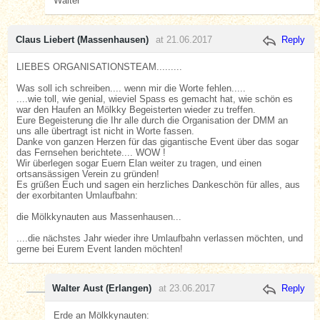
Walter
Claus Liebert (Massenhausen)
at 21.06.2017
Reply
LIEBES ORGANISATIONSTEAM.........
Was soll ich schreiben.... wenn mir die Worte fehlen.....
....wie toll, wie genial, wieviel Spass es gemacht hat, wie schön es
war den Haufen an Mölkky Begeisterten wieder zu treffen.
Eure Begeisterung die Ihr alle durch die Organisation der DMM an
uns alle übertragt ist nicht in Worte fassen.
Danke von ganzen Herzen für das gigantische Event über das sogar
das Fernsehen berichtete.... WOW !
Wir überlegen sogar Euern Elan weiter zu tragen, und einen
ortsansässigen Verein zu gründen!
Es grüßen Euch und sagen ein herzliches Dankeschön für alles, aus
der exorbitanten Umlaufbahn:
die Mölkkynauten aus Massenhausen...
....die nächstes Jahr wieder ihre Umlaufbahn verlassen möchten, und
gerne bei Eurem Event landen möchten!
Walter Aust (Erlangen)
at 23.06.2017
Reply
Erde an Mölkkynauten: