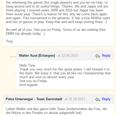
the refereeing the games (for single players) and you let me help, to
hang around and to do useful things. Thanks. Me and Jappe still are
there playing. I missed years 2009 and 2016 but Jappe has been
there every year. There's a reason for this why we come back again
and again. Your tournament is the greatest. It has a true Mölkky spirit
and lots of games to play. Keep that and we'll keep visiting there. :)
Be well all of you. See you on Friday. Some of us are starting their
DMM trip already today. :)
Tony
Walter Aust (Erlangen)
at 12.06.2017
Reply
Hello Tony,
Thank you very much for this great praise. I will forward it to
the team. We enjoy it, that you all like our championship that
much and visit us almost every year.
See you on Friday.
kind regards
Petra Unterweger - Team Darmstadt
at 31.05.2017
Reply
Lieber Walter und das ganze tolle Team (insbesondere die Frau, die
die Hölzer in den Finalen so akurat aufgestellt hat):