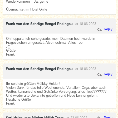
Wiederkommen = Ja, gerne
Übernachtet im Hotel Grille
Frank von den Schräge Bengel Rheingau
at 18.06.2023
Reply
Oh hoppala, ich sehe gerade: mein Daumen hoch wurde in
Fragezeichen umgesetzt. Also nochmal: Alles Top!!!
:-))
Grüße
Frank
Frank von den Schräge Bengel Rheingau
at 18.06.2023
Reply
Ihr seid die größten Mölkky Helden!
Vielen Dank für das tolle Wochenende. Vor allem Orga, aber auch
Wetter, kulinarische und Getränke-Versorgung, alles Top????????
Und wieder alte Bekannte getroffen und Neue kennengelernt.
Herzliche Grüße
Frank
Karl-Heinz vom Minion Mölkk Team
at 22.06.2022
Reply