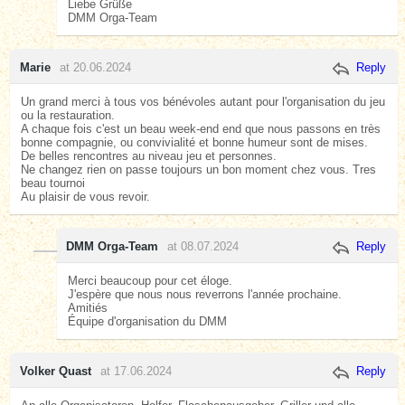
Liebe Grüße
DMM Orga-Team
Marie
at 20.06.2024
Reply
Un grand merci à tous vos bénévoles autant pour l'organisation du jeu
ou la restauration.
A chaque fois c'est un beau week-end end que nous passons en très
bonne compagnie, ou convivialité et bonne humeur sont de mises.
De belles rencontres au niveau jeu et personnes.
Ne changez rien on passe toujours un bon moment chez vous. Tres
beau tournoi
Au plaisir de vous revoir.
DMM Orga-Team
at 08.07.2024
Reply
Merci beaucoup pour cet éloge.
J'espère que nous nous reverrons l'année prochaine.
Amitiés
Équipe d'organisation du DMM
Volker Quast
at 17.06.2024
Reply