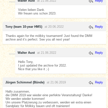
Walter Aust
at 21.06.2022
Reply
Vielen lieben Dank.
Wir freuen uns schon 2023.
Tony (team 10-year HMS)
at 20.06.2022
Reply
Thanks again for the mölkky tournament! Just found the DMM
archive and it’s perfect. See you all next year!
Walter Aust
at 21.06.2022
Reply
Hello Tony,
I just updated the archive for 2022.
Nice that you like it ;-)
Jürgen Schimmel (Bünde)
at 21.06.2019
Reply
Hallo zusammen,
die DMM 2019 war wieder eine perfekte Veranstaltung! Danke!
Wir werden wieder kommen!
Um unsere Platzierung zu verbessern, werden wir extra einen
Sandplatz für Mölkky bauen und oft trainieren!