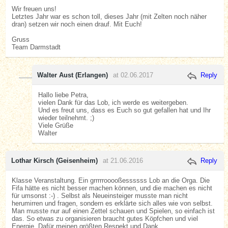
Wir freuen uns!
Letztes Jahr war es schon toll, dieses Jahr (mit Zelten noch näher
dran) setzen wir noch einen drauf. Mit Euch!
Gruss
Team Darmstadt
Walter Aust (Erlangen)
at 02.06.2017
Reply
Hallo liebe Petra,
vielen Dank für das Lob, ich werde es weitergeben.
Und es freut uns, dass es Euch so gut gefallen hat und Ihr
wieder teilnehmt. ;)
Viele Grüße
Walter
Lothar Kirsch (Geisenheim)
at 21.06.2016
Reply
Klasse Veranstaltung. Ein grrrrrooooßessssss Lob an die Orga. Die
Fifa hätte es nicht besser machen können, und die machen es nicht
für umsonst :-) . Selbst als Neueinsteiger musste man nicht
herumirren und fragen, sondern es erklärte sich alles wie von selbst.
Man musste nur auf einen Zettel schauen und Spielen, so einfach ist
das. So etwas zu organisieren braucht gutes Köpfchen und viel
Energie. Dafür meinen größten Respekt und Dank.