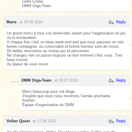
Liebe Grüße
DMM Orga-Team
Marie
at 20.06.2024
Reply
Un grand merci à tous vos bénévoles autant pour l'organisation du jeu
ou la restauration.
A chaque fois c'est un beau week-end end que nous passons en très
bonne compagnie, ou convivialité et bonne humeur sont de mises.
De belles rencontres au niveau jeu et personnes.
Ne changez rien on passe toujours un bon moment chez vous. Tres
beau tournoi
Au plaisir de vous revoir.
DMM Orga-Team
at 08.07.2024
Reply
Merci beaucoup pour cet éloge.
J'espère que nous nous reverrons l'année prochaine.
Amitiés
Équipe d'organisation du DMM
Volker Quast
at 17.06.2024
Reply