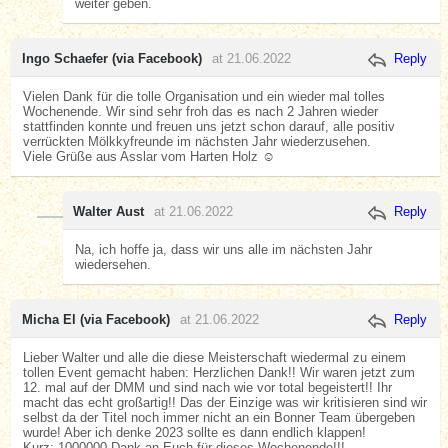
weiter geben.
Ingo Schaefer (via Facebook)
at 21.06.2022
Reply
Vielen Dank für die tolle Organisation und ein wieder mal tolles
Wochenende. Wir sind sehr froh das es nach 2 Jahren wieder
stattfinden konnte und freuen uns jetzt schon darauf, alle positiv
verrückten Mölkkyfreunde im nächsten Jahr wiederzusehen.
Viele Grüße aus Asslar vom Harten Holz ☺️
Walter Aust
at 21.06.2022
Reply
Na, ich hoffe ja, dass wir uns alle im nächsten Jahr
wiedersehen.
Micha El (via Facebook)
at 21.06.2022
Reply
Lieber Walter und alle die diese Meisterschaft wiedermal zu einem
tollen Event gemacht haben: Herzlichen Dank!! Wir waren jetzt zum
12. mal auf der DMM und sind nach wie vor total begeistert!! Ihr
macht das echt großartig!! Das der Einzige was wir kritisieren sind wir
selbst da der Titel noch immer nicht an ein Bonner Team übergeben
wurde! Aber ich denke 2023 sollte es dann endlich klappen!
Kurz: 1000000 Dank an Euch für dieses Wochenende!!!