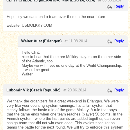
CLINT CHILDERS (MENAHGA, MINNESOTA, USA)
at 03.08.2014
Reply
Hopefully we can send a team over there in the near future.
website: USMOLKKY.COM
Walter Aust (Erlangen)
at 11.08.2014
Reply
Hello Clint,
nice to hear that there are Mölkky players on the other side
of the Atlantic, too.
Maybe we will meet us one day at the World Championship,
it would be great.
Walter
Lubomir Vlk (Czech Republic)
at 20.06.2014
Reply
We thank the organizers for a great weekend in Erlangen. We were
very like your counting system winnings. It's a fair system that
clearly follows the basic rule of the game Molkky. A rule that says
that the game ends when one team reaches (player) 50 points. In the
Finnish system, where the first points are added together, can even
assign team that did not win even once. This avoids speculation
teams the battle for the next round. We will try to enforce this system