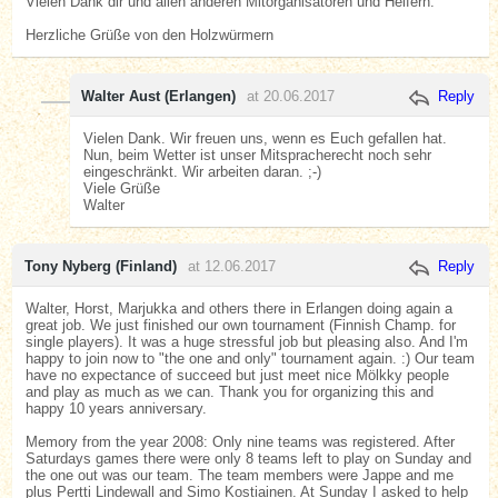
Vielen Dank dir und allen anderen Mitorganisatoren und Helfern.
Herzliche Grüße von den Holzwürmern
Walter Aust (Erlangen)
at 20.06.2017
Reply
Vielen Dank. Wir freuen uns, wenn es Euch gefallen hat.
Nun, beim Wetter ist unser Mitspracherecht noch sehr
eingeschränkt. Wir arbeiten daran. ;-)
Viele Grüße
Walter
Tony Nyberg (Finland)
at 12.06.2017
Reply
Walter, Horst, Marjukka and others there in Erlangen doing again a
great job. We just finished our own tournament (Finnish Champ. for
single players). It was a huge stressful job but pleasing also. And I'm
happy to join now to "the one and only" tournament again. :) Our team
have no expectance of succeed but just meet nice Mölkky people
and play as much as we can. Thank you for organizing this and
happy 10 years anniversary.
Memory from the year 2008: Only nine teams was registered. After
Saturdays games there were only 8 teams left to play on Sunday and
the one out was our team. The team members were Jappe and me
plus Pertti Lindewall and Simo Kostiainen. At Sunday I asked to help