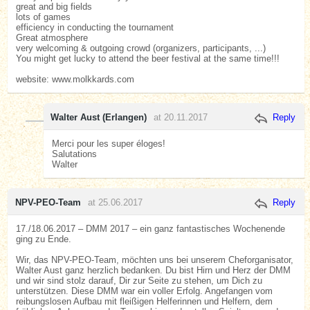
great and big fields
lots of games
efficiency in conducting the tournament
Great atmosphere
very welcoming & outgoing crowd (organizers, participants, ...)
You might get lucky to attend the beer festival at the same time!!!
website: www.molkkards.com
Walter Aust (Erlangen)
at 20.11.2017
Reply
Merci pour les super éloges!
Salutations
Walter
NPV-PEO-Team
at 25.06.2017
Reply
17./18.06.2017 – DMM 2017 – ein ganz fantastisches Wochenende
ging zu Ende.
Wir, das NPV-PEO-Team, möchten uns bei unserem Cheforganisator,
Walter Aust ganz herzlich bedanken. Du bist Hirn und Herz der DMM
und wir sind stolz darauf, Dir zur Seite zu stehen, um Dich zu
unterstützen. Diese DMM war ein voller Erfolg. Angefangen vom
reibungslosen Aufbau mit fleißigen Helferinnen und Helfern, dem