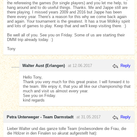
the refereeing the games (for single players) and you let me help, to
hang around and to do useful things. Thanks. Me and Jappe still are
there playing. I missed years 2009 and 2016 but Jappe has been
there every year. There's a reason for this why we come back again
and again. Your tournament is the greatest. It has a true Mölkky spirit
and lots of games to play. Keep that and we'll keep visiting there. :)
Be well all of you. See you on Friday. Some of us are starting their
DMM trip already today. :)
Tony
Walter Aust (Erlangen)
at 12.06.2017
Reply
Hello Tony,
Thank you very much for this great praise. I will forward it to
the team. We enjoy it, that you all like our championship that
much and visit us almost every year.
See you on Friday.
kind regards
Petra Unterweger - Team Darmstadt
at 31.05.2017
Reply
Lieber Walter und das ganze tolle Team (insbesondere die Frau, die
die Hölzer in den Finalen so akurat aufgestellt hat):