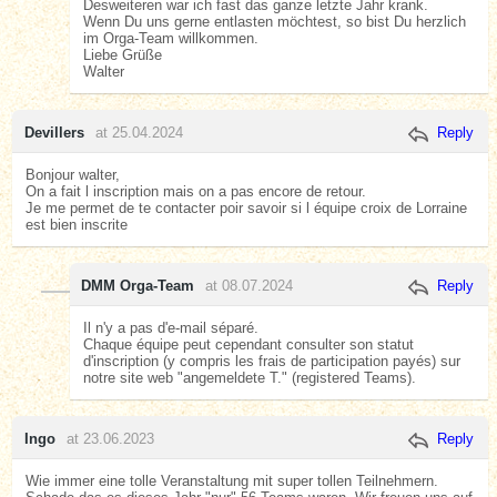
Desweiteren war ich fast das ganze letzte Jahr krank.
Wenn Du uns gerne entlasten möchtest, so bist Du herzlich
im Orga-Team willkommen.
Liebe Grüße
Walter
Devillers
at 25.04.2024
Reply
Bonjour walter,
On a fait l inscription mais on a pas encore de retour.
Je me permet de te contacter poir savoir si l équipe croix de Lorraine
est bien inscrite
DMM Orga-Team
at 08.07.2024
Reply
Il n'y a pas d'e-mail séparé.
Chaque équipe peut cependant consulter son statut
d'inscription (y compris les frais de participation payés) sur
notre site web "angemeldete T." (registered Teams).
Ingo
at 23.06.2023
Reply
Wie immer eine tolle Veranstaltung mit super tollen Teilnehmern.