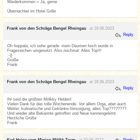
Wiederkommen = Ja, gerne
Übernachtet im Hotel Grille
Frank von den Schräge Bengel Rheingau
at 18.06.2023
Reply
Oh hoppala, ich sehe gerade: mein Daumen hoch wurde in
Fragezeichen umgesetzt. Also nochmal: Alles Top!!!
:-))
Grüße
Frank
Frank von den Schräge Bengel Rheingau
at 18.06.2023
Reply
Ihr seid die größten Mölkky Helden!
Vielen Dank für das tolle Wochenende. Vor allem Orga, aber auch
Wetter, kulinarische und Getränke-Versorgung, alles Top????????
Und wieder alte Bekannte getroffen und Neue kennengelernt.
Herzliche Grüße
Frank
Karl-Heinz vom Minion Mölkk Team
at 22.06.2022
Reply