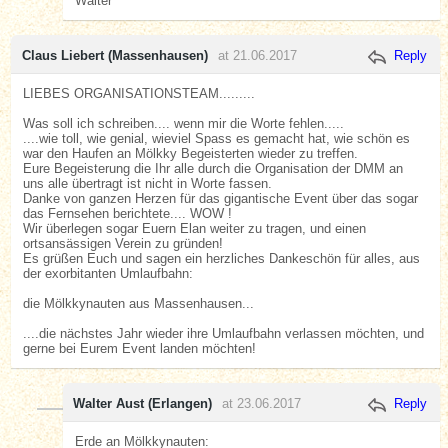
Walter
Claus Liebert (Massenhausen)
at 21.06.2017
Reply
LIEBES ORGANISATIONSTEAM.........
Was soll ich schreiben.... wenn mir die Worte fehlen.....
....wie toll, wie genial, wieviel Spass es gemacht hat, wie schön es
war den Haufen an Mölkky Begeisterten wieder zu treffen.
Eure Begeisterung die Ihr alle durch die Organisation der DMM an
uns alle übertragt ist nicht in Worte fassen.
Danke von ganzen Herzen für das gigantische Event über das sogar
das Fernsehen berichtete.... WOW !
Wir überlegen sogar Euern Elan weiter zu tragen, und einen
ortsansässigen Verein zu gründen!
Es grüßen Euch und sagen ein herzliches Dankeschön für alles, aus
der exorbitanten Umlaufbahn:
die Mölkkynauten aus Massenhausen...
....die nächstes Jahr wieder ihre Umlaufbahn verlassen möchten, und
gerne bei Eurem Event landen möchten!
Walter Aust (Erlangen)
at 23.06.2017
Reply
Erde an Mölkkynauten: