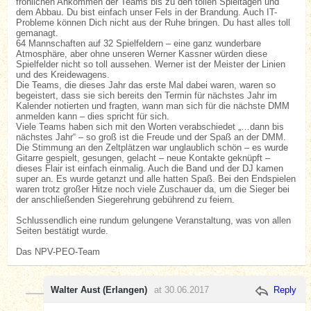
fröhlichen Ankommen der Teams bis zu den tollen Spieltagen und
dem Abbau. Du bist einfach unser Fels in der Brandung. Auch IT-
Probleme können Dich nicht aus der Ruhe bringen. Du hast alles toll
gemanagt.
64 Mannschaften auf 32 Spielfeldern – eine ganz wunderbare
Atmosphäre, aber ohne unseren Werner Kassner würden diese
Spielfelder nicht so toll aussehen. Werner ist der Meister der Linien
und des Kreidewagens.
Die Teams, die dieses Jahr das erste Mal dabei waren, waren so
begeistert, dass sie sich bereits den Termin für nächstes Jahr im
Kalender notierten und fragten, wann man sich für die nächste DMM
anmelden kann – dies spricht für sich.
Viele Teams haben sich mit den Worten verabschiedet „…dann bis
nächstes Jahr“ – so groß ist die Freude und der Spaß an der DMM.
Die Stimmung an den Zeltplätzen war unglaublich schön – es wurde
Gitarre gespielt, gesungen, gelacht – neue Kontakte geknüpft –
dieses Flair ist einfach einmalig. Auch die Band und der DJ kamen
super an. Es wurde getanzt und alle hatten Spaß. Bei den Endspielen
waren trotz großer Hitze noch viele Zuschauer da, um die Sieger bei
der anschließenden Siegerehrung gebührend zu feiern.
Schlussendlich eine rundum gelungene Veranstaltung, was von allen
Seiten bestätigt wurde.
Das NPV-PEO-Team
Walter Aust (Erlangen)
at 30.06.2017
Reply