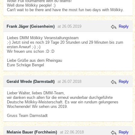
Wow! Full tournament with 80 teams!
Well done Mölkky people! :)
Can't wait to be there and have the most fun two days with Mölkky.
Frank Jäger (Geisenheim)
at 26.05.2019
Reply
Liebes DMM Mölkky Veranstaltungsteam
;-) Jetzt sind es noch 19 Tage 20 Stunden und 29 Minuten bis zum
ersten Anwurf ;-) ;-)
Wir freuen uns schon :D :D
Liebe Grüße aus dem Rheingau
Eure Schräge Bengel
Gerald Wrede (Darmstadt)
at 26.07.2018
Reply
Lieber Walter, liebes DMM-Team,
wir danken euch allen für die erneut wunderbar durchgeführte
Deutsche Mölkky-Meisterschaft. Es war ein rundum gelungenes
Wochenende! Wir sehen uns 2019.
Gruss Team Darmstadt
Melanie Bauer (Forchheim)
at 22.06.2018
Reply