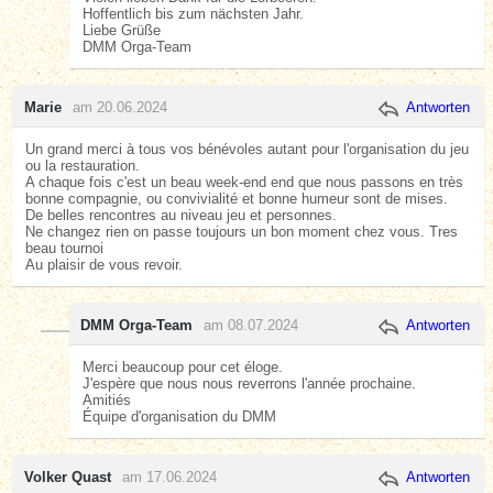
Hoffentlich bis zum nächsten Jahr.
Liebe Grüße
DMM Orga-Team
Marie
am 20.06.2024
Antworten
Un grand merci à tous vos bénévoles autant pour l'organisation du jeu
ou la restauration.
A chaque fois c'est un beau week-end end que nous passons en très
bonne compagnie, ou convivialité et bonne humeur sont de mises.
De belles rencontres au niveau jeu et personnes.
Ne changez rien on passe toujours un bon moment chez vous. Tres
beau tournoi
Au plaisir de vous revoir.
DMM Orga-Team
am 08.07.2024
Antworten
Merci beaucoup pour cet éloge.
J'espère que nous nous reverrons l'année prochaine.
Amitiés
Équipe d'organisation du DMM
Volker Quast
am 17.06.2024
Antworten