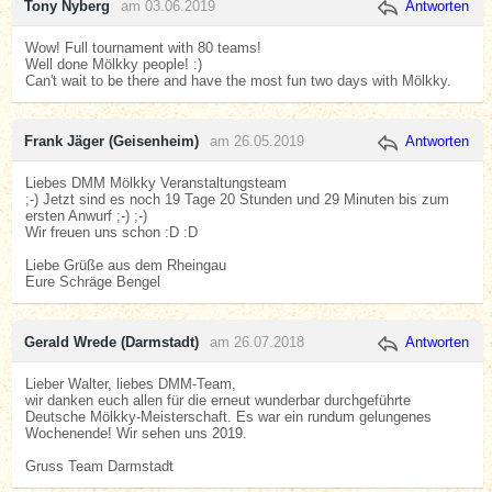
Tony Nyberg
am 03.06.2019
Antworten
Wow! Full tournament with 80 teams!
Well done Mölkky people! :)
Can't wait to be there and have the most fun two days with Mölkky.
Frank Jäger (Geisenheim)
am 26.05.2019
Antworten
Liebes DMM Mölkky Veranstaltungsteam
;-) Jetzt sind es noch 19 Tage 20 Stunden und 29 Minuten bis zum
ersten Anwurf ;-) ;-)
Wir freuen uns schon :D :D
Liebe Grüße aus dem Rheingau
Eure Schräge Bengel
Gerald Wrede (Darmstadt)
am 26.07.2018
Antworten
Lieber Walter, liebes DMM-Team,
wir danken euch allen für die erneut wunderbar durchgeführte
Deutsche Mölkky-Meisterschaft. Es war ein rundum gelungenes
Wochenende! Wir sehen uns 2019.
Gruss Team Darmstadt