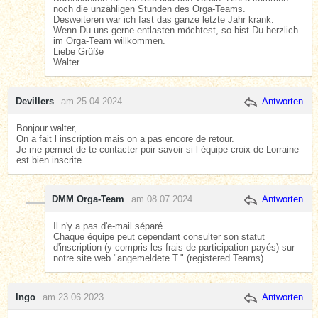
noch die unzähligen Stunden des Orga-Teams.
Desweiteren war ich fast das ganze letzte Jahr krank.
Wenn Du uns gerne entlasten möchtest, so bist Du herzlich
im Orga-Team willkommen.
Liebe Grüße
Walter
Devillers
am 25.04.2024
Antworten
Bonjour walter,
On a fait l inscription mais on a pas encore de retour.
Je me permet de te contacter poir savoir si l équipe croix de Lorraine
est bien inscrite
DMM Orga-Team
am 08.07.2024
Antworten
Il n'y a pas d'e-mail séparé.
Chaque équipe peut cependant consulter son statut
d'inscription (y compris les frais de participation payés) sur
notre site web "angemeldete T." (registered Teams).
Ingo
am 23.06.2023
Antworten