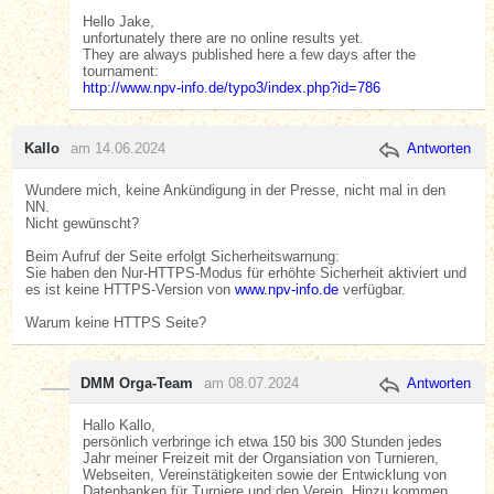
Hello Jake,
unfortunately there are no online results yet.
They are always published here a few days after the
tournament:
http://www.npv-info.de/typo3/index.php?id=786
Kallo
am 14.06.2024
Antworten
Wundere mich, keine Ankündigung in der Presse, nicht mal in den
NN.
Nicht gewünscht?
Beim Aufruf der Seite erfolgt Sicherheitswarnung:
Sie haben den Nur-HTTPS-Modus für erhöhte Sicherheit aktiviert und
es ist keine HTTPS-Version von
www.npv-info.de
verfügbar.
Warum keine HTTPS Seite?
DMM Orga-Team
am 08.07.2024
Antworten
Hallo Kallo,
persönlich verbringe ich etwa 150 bis 300 Stunden jedes
Jahr meiner Freizeit mit der Organsiation von Turnieren,
Webseiten, Vereinstätigkeiten sowie der Entwicklung von
Datenbanken für Turniere und den Verein. Hinzu kommen