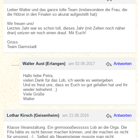
Lieber Walter und das ganze tolle Team (insbesondere die Frau, die
die Hölzer in den Finalen so akurat aufgestellt hat):
Wir freuen uns!
Letztes Jahr war es schon toll, dieses Jahr (mit Zelten noch näher
dran) setzen wir noch einen drauf. Mit Euch!
Gruss
Team Darmstadt
Walter Aust (Erlangen)
am 02.06.2017
Antworten
Hallo liebe Petra,
vielen Dank für das Lob, ich werde es weitergeben.
Und es freut uns, dass es Euch so gut gefallen hat und Ihr
wieder teilnehmt. ;)
Viele Grüße
Walter
Lothar Kirsch (Geisenheim)
am 21.06.2016
Antworten
Klasse Veranstaltung. Ein grrrrrooooßessssss Lob an die Orga. Die
Fifa hätte es nicht besser machen können, und die machen es nicht
für umsonst :-) . Selbst als Neueinsteiger musste man nicht