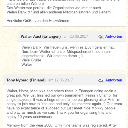
unseren tollen Würfen)
Das Wetter war perfekt, die Organisation wie immer auch.
Vielen Dank dir und allen anderen Mitorganisatoren und Helfern.
Herzliche Grüße von den Holzwürmern
Walter Aust (Erlangen)
am 20.06.2017
Antworten
Vielen Dank. Wir freuen uns, wenn es Euch gefallen hat.
Nun, beim Wetter ist unser Mitspracherecht noch sehr
eingeschränkt. Wir arbeiten daran. ;-)
Viele Grüße
Walter
Tony Nyberg (Finland)
am 12.06.2017
Antworten
Walter, Horst, Marjukka and others there in Erlangen doing again a
great job. We just finished our own tournament (Finnish Champ. for
single players). It was a huge stressful job but pleasing also. And I'm
happy to join now to "the one and only" tournament again. :) Our team
have no expectance of succeed but just meet nice Mölkky people
and play as much as we can. Thank you for organizing this and
happy 10 years anniversary.
Memory from the year 2008: Only nine teams was registered. After