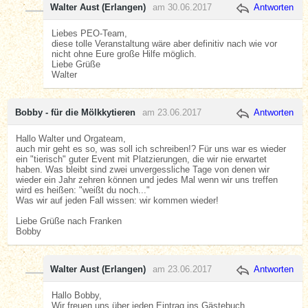
Walter Aust (Erlangen)
am 30.06.2017
Antworten
Liebes PEO-Team,
diese tolle Veranstaltung wäre aber definitiv nach wie vor
nicht ohne Eure große Hilfe möglich.
Liebe Grüße
Walter
Bobby - für die Mölkkytieren
am 23.06.2017
Antworten
Hallo Walter und Orgateam,
auch mir geht es so, was soll ich schreiben!? Für uns war es wieder
ein "tierisch" guter Event mit Platzierungen, die wir nie erwartet
haben. Was bleibt sind zwei unvergessliche Tage von denen wir
wieder ein Jahr zehren können und jedes Mal wenn wir uns treffen
wird es heißen: "weißt du noch..."
Was wir auf jeden Fall wissen: wir kommen wieder!
Liebe Grüße nach Franken
Bobby
Walter Aust (Erlangen)
am 23.06.2017
Antworten
Hallo Bobby,
Wir freuen uns über jeden Eintrag ins Gästebuch.