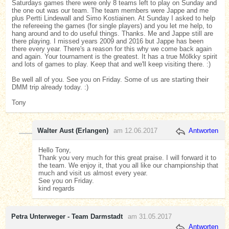
Saturdays games there were only 8 teams left to play on Sunday and
the one out was our team. The team members were Jappe and me
plus Pertti Lindewall and Simo Kostiainen. At Sunday I asked to help
the refereeing the games (for single players) and you let me help, to
hang around and to do useful things. Thanks. Me and Jappe still are
there playing. I missed years 2009 and 2016 but Jappe has been
there every year. There's a reason for this why we come back again
and again. Your tournament is the greatest. It has a true Mölkky spirit
and lots of games to play. Keep that and we'll keep visiting there. :)
Be well all of you. See you on Friday. Some of us are starting their
DMM trip already today. :)
Tony
Walter Aust (Erlangen)
am 12.06.2017
Antworten
Hello Tony,
Thank you very much for this great praise. I will forward it to
the team. We enjoy it, that you all like our championship that
much and visit us almost every year.
See you on Friday.
kind regards
Petra Unterweger - Team Darmstadt
am 31.05.2017
Antworten