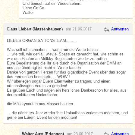
Und tierisch auf ein Wiedersehen.
Liebe Grüße
Walter
Claus Liebert (Massenhausen)
am 21.06.2017
Antworten
LIEBES ORGANISATIONSTEAM.........
Was soll ich schreiben.... wenn mir die Worte fehlen.....
....wie toll, wie genial, wieviel Spass es gemacht hat, wie schön es
war den Haufen an Mölkky Begeisterten wieder zu treffen.
Eure Begeisterung die Ihr alle durch die Organisation der DMM an
uns alle übertragt ist nicht in Worte fassen.
Danke von ganzen Herzen für das gigantische Event über das sogar
das Fernsehen berichtete.... WOW !
Wir überlegen sogar Euern Elan weiter zu tragen, und einen
ortsansässigen Verein zu gründen!
Es grüßen Euch und sagen ein herzliches Dankeschön für alles, aus
der exorbitanten Umlaufbahn:
die Mölkkynauten aus Massenhausen...
....die nächstes Jahr wieder ihre Umlaufbahn verlassen möchten, und
gerne bei Eurem Event landen möchten!
Walter Aust (Erlangen)
am 23.06.2017
Antworten