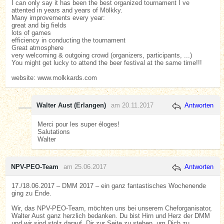
I can only say it has been the best organized tournament I ve
attented in years and years of Mölkky.
Many improvements every year:
great and big fields
lots of games
efficiency in conducting the tournament
Great atmosphere
very welcoming & outgoing crowd (organizers, participants, ...)
You might get lucky to attend the beer festival at the same time!!!
website: www.molkkards.com
Walter Aust (Erlangen)
am 20.11.2017
Antworten
Merci pour les super éloges!
Salutations
Walter
NPV-PEO-Team
am 25.06.2017
Antworten
17./18.06.2017 – DMM 2017 – ein ganz fantastisches Wochenende
ging zu Ende.
Wir, das NPV-PEO-Team, möchten uns bei unserem Cheforganisator,
Walter Aust ganz herzlich bedanken. Du bist Hirn und Herz der DMM
und wir sind stolz darauf, Dir zur Seite zu stehen, um Dich zu