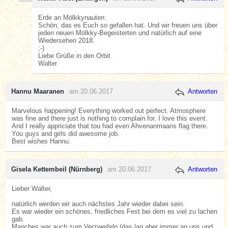
Erde an Mölkkynauten:
Schön, das es Euch so gefallen hat. Und wir freuen uns über
jeden neuen Mölkky-Begeisterten und natürlich auf eine
Wiedersehen 2018.
;-)
Liebe Grüße in den Orbit
Walter
Hannu Maaranen
am 20.06.2017
Antworten
Marvelous happening! Everything worked out perfect. Atmosphere
was fine and there just is nothing to complain for. I love this event.
And I really appriciate that tou had even Ahvenanmaans flag there.
You guys and girls did awesome job.
Best wishes Hannu.
Gisela Kettembeil (Nürnberg)
am 20.06.2017
Antworten
Lieber Walter,
natürlich werden wir auch nächstes Jahr wieder dabei sein.
Es war wieder ein schönes, friedliches Fest bei dem es viel zu lachen
gab.
Manches war auch zum Verzweifeln (das lag aber immer an uns und