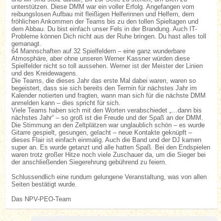
unterstützen. Diese DMM war ein voller Erfolg. Angefangen vom
reibungslosen Aufbau mit fleißigen Helferinnen und Helfern, dem
fröhlichen Ankommen der Teams bis zu den tollen Spieltagen und
dem Abbau. Du bist einfach unser Fels in der Brandung. Auch IT-
Probleme können Dich nicht aus der Ruhe bringen. Du hast alles toll
gemanagt.
64 Mannschaften auf 32 Spielfeldern – eine ganz wunderbare
Atmosphäre, aber ohne unseren Werner Kassner würden diese
Spielfelder nicht so toll aussehen. Werner ist der Meister der Linien
und des Kreidewagens.
Die Teams, die dieses Jahr das erste Mal dabei waren, waren so
begeistert, dass sie sich bereits den Termin für nächstes Jahr im
Kalender notierten und fragten, wann man sich für die nächste DMM
anmelden kann – dies spricht für sich.
Viele Teams haben sich mit den Worten verabschiedet „…dann bis
nächstes Jahr“ – so groß ist die Freude und der Spaß an der DMM.
Die Stimmung an den Zeltplätzen war unglaublich schön – es wurde
Gitarre gespielt, gesungen, gelacht – neue Kontakte geknüpft –
dieses Flair ist einfach einmalig. Auch die Band und der DJ kamen
super an. Es wurde getanzt und alle hatten Spaß. Bei den Endspielen
waren trotz großer Hitze noch viele Zuschauer da, um die Sieger bei
der anschließenden Siegerehrung gebührend zu feiern.
Schlussendlich eine rundum gelungene Veranstaltung, was von allen
Seiten bestätigt wurde.
Das NPV-PEO-Team