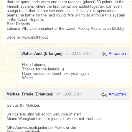
that the game ends when one team reaches (player) 50 points. In the
Finnish system, where the first points are added together, can even
assign team that did not win even once. This avoids speculation
teams the battle for the next round. We will try to enforce this system
in the Czech Republic.
Best Regards
Lubomir Vlk, vice president of the Czech Molkky Association Molkky
website: www.molkky.cz
Walter Aust (Erlangen)
am 23.06.2014
Antworten
Hello Lubomir,
Thanks for the laurels ;-)
Hope, we see us latest next year again.
Walter
Michael Friede (Erlangen)
am 19.06.2014
Antworten
Servus Ihr Mölkker,
wenigstens sind wir schon weg vom Mister!
Meine Wenigkeit nimmt´s jederzeit wieder mit Euch auf.
MF2 Auswechselspieler bei Mölkk or Die
Friede sei mit Euch