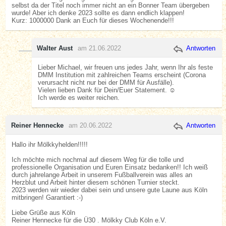
selbst da der Titel noch immer nicht an ein Bonner Team übergeben
wurde! Aber ich denke 2023 sollte es dann endlich klappen!
Kurz: 1000000 Dank an Euch für dieses Wochenende!!!
Walter Aust
am 21.06.2022
Antworten
Lieber Michael, wir freuen uns jedes Jahr, wenn Ihr als feste
DMM Institution mit zahlreichen Teams erscheint (Corona
verursacht nicht nur bei der DMM für Ausfälle).
Vielen lieben Dank für Dein/Euer Statement. ☺️
Ich werde es weiter reichen.
Reiner Hennecke
am 20.06.2022
Antworten
Hallo ihr Mölkkyhelden!!!!!
Ich möchte mich nochmal auf diesem Weg für die tolle und
professionelle Organisation und Euren Einsatz bedanken!! Ich weiß
durch jahrelange Arbeit in unserem Fußballverein was alles an
Herzblut und Arbeit hinter diesem schönen Turnier steckt.
2023 werden wir wieder dabei sein und unsere gute Laune aus Köln
mitbringen! Garantiert :-)
Liebe Grüße aus Köln
Reiner Hennecke für die Ü30 . Mölkky Club Köln e.V.