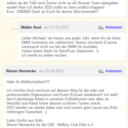
selbst da der Titel noch immer nicht an ein Bonner Team übergeben
wurde! Aber ich denke 2023 sollte es dann endlich klappen!
Kurz: 1000000 Dank an Euch für dieses Wochenende!!!
Walter Aust
am 21.06.2022
Antworten
Lieber Michael, wir freuen uns jedes Jahr, wenn Ihr als feste
DMM Institution mit zahlreichen Teams erscheint (Corona
verursacht nicht nur bei der DMM für Ausfälle).
Vielen lieben Dank für Dein/Euer Statement. ☺️
Ich werde es weiter reichen.
Reiner Hennecke
am 20.06.2022
Antworten
Hallo ihr Mölkkyhelden!!!!!
Ich möchte mich nochmal auf diesem Weg für die tolle und
professionelle Organisation und Euren Einsatz bedanken!! Ich weiß
durch jahrelange Arbeit in unserem Fußballverein was alles an
Herzblut und Arbeit hinter diesem schönen Turnier steckt.
2023 werden wir wieder dabei sein und unsere gute Laune aus Köln
mitbringen! Garantiert :-)
Liebe Grüße aus Köln
Reiner Hennecke für die Ü30 . Mölkky Club Köln e.V.