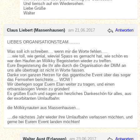
Und tierisch auf ein Wiedersehen.
Liebe Grüße
Walter
Claus Liebert (Massenhausen)
am 21.06.2017
Antworten
LIEBES ORGANISATIONSTEAM.........
Was soll ich schreiben.... wenn mir die Worte fehlen.....
....wie toll, wie genial, wieviel Spass es gemacht hat, wie schön es
war den Haufen an Mölkky Begeisterten wieder zu treffen.
Eure Begeisterung die Ihr alle durch die Organisation der DMM an
uns alle übertragt ist nicht in Worte fassen.
Danke von ganzen Herzen für das gigantische Event über das sogar
das Fernsehen berichtete.... WOW !
Wir überlegen sogar Euern Elan weiter zu tragen, und einen
ortsansässigen Verein zu gründen!
Es grüßen Euch und sagen ein herzliches Dankeschön für alles, aus
der exorbitanten Umlaufbahn:
die Mölkkynauten aus Massenhausen...
....die nächstes Jahr wieder ihre Umlaufbahn verlassen möchten, und
gerne bei Eurem Event landen möchten!
Walter Aust (Erlangen)
am 23.06.2017
Antworten