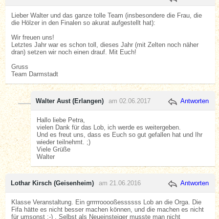
Lieber Walter und das ganze tolle Team (insbesondere die Frau, die
die Hölzer in den Finalen so akurat aufgestellt hat):
Wir freuen uns!
Letztes Jahr war es schon toll, dieses Jahr (mit Zelten noch näher
dran) setzen wir noch einen drauf. Mit Euch!
Gruss
Team Darmstadt
Walter Aust (Erlangen)
am 02.06.2017
Antworten
Hallo liebe Petra,
vielen Dank für das Lob, ich werde es weitergeben.
Und es freut uns, dass es Euch so gut gefallen hat und Ihr
wieder teilnehmt. ;)
Viele Grüße
Walter
Lothar Kirsch (Geisenheim)
am 21.06.2016
Antworten
Klasse Veranstaltung. Ein grrrrrooooßessssss Lob an die Orga. Die
Fifa hätte es nicht besser machen können, und die machen es nicht
für umsonst :-) . Selbst als Neueinsteiger musste man nicht