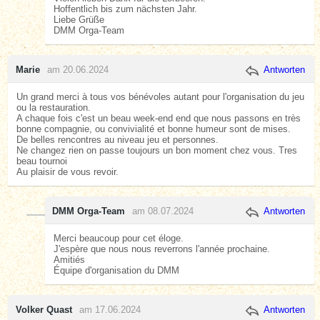
Hoffentlich bis zum nächsten Jahr.
Liebe Grüße
DMM Orga-Team
Marie
am 20.06.2024
Antworten
Un grand merci à tous vos bénévoles autant pour l'organisation du jeu
ou la restauration.
A chaque fois c'est un beau week-end end que nous passons en très
bonne compagnie, ou convivialité et bonne humeur sont de mises.
De belles rencontres au niveau jeu et personnes.
Ne changez rien on passe toujours un bon moment chez vous. Tres
beau tournoi
Au plaisir de vous revoir.
DMM Orga-Team
am 08.07.2024
Antworten
Merci beaucoup pour cet éloge.
J'espère que nous nous reverrons l'année prochaine.
Amitiés
Équipe d'organisation du DMM
Volker Quast
am 17.06.2024
Antworten