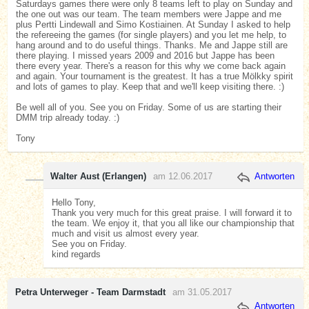
Saturdays games there were only 8 teams left to play on Sunday and
the one out was our team. The team members were Jappe and me
plus Pertti Lindewall and Simo Kostiainen. At Sunday I asked to help
the refereeing the games (for single players) and you let me help, to
hang around and to do useful things. Thanks. Me and Jappe still are
there playing. I missed years 2009 and 2016 but Jappe has been
there every year. There's a reason for this why we come back again
and again. Your tournament is the greatest. It has a true Mölkky spirit
and lots of games to play. Keep that and we'll keep visiting there. :)
Be well all of you. See you on Friday. Some of us are starting their
DMM trip already today. :)
Tony
Walter Aust (Erlangen)
am 12.06.2017
Antworten
Hello Tony,
Thank you very much for this great praise. I will forward it to
the team. We enjoy it, that you all like our championship that
much and visit us almost every year.
See you on Friday.
kind regards
Petra Unterweger - Team Darmstadt
am 31.05.2017
Antworten