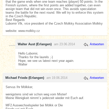
that the game ends when one team reaches (player) 50 points. In the
Finnish system, where the first points are added together, can even
assign team that did not win even once. This avoids speculation
teams the battle for the next round. We will try to enforce this system
in the Czech Republic.
Best Regards
Lubomir Vlk, vice president of the Czech Molkky Association Molkky
website: www.molkky.cz
Walter Aust (Erlangen)
am 23.06.2014
Antworten
Hello Lubomir,
Thanks for the laurels ;-)
Hope, we see us latest next year again.
Walter
Michael Friede (Erlangen)
am 19.06.2014
Antworten
Servus Ihr Mölkker,
wenigstens sind wir schon weg vom Mister!
Meine Wenigkeit nimmt´s jederzeit wieder mit Euch auf.
MF2 Auswechselspieler bei Mölkk or Die
Friede sei mit Euch