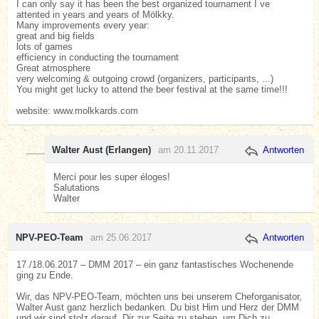
I can only say it has been the best organized tournament I ve
attented in years and years of Mölkky.
Many improvements every year:
great and big fields
lots of games
efficiency in conducting the tournament
Great atmosphere
very welcoming & outgoing crowd (organizers, participants, ...)
You might get lucky to attend the beer festival at the same time!!!
website: www.molkkards.com
Walter Aust (Erlangen)
am 20.11.2017
Antworten
Merci pour les super éloges!
Salutations
Walter
NPV-PEO-Team
am 25.06.2017
Antworten
17./18.06.2017 – DMM 2017 – ein ganz fantastisches Wochenende
ging zu Ende.
Wir, das NPV-PEO-Team, möchten uns bei unserem Cheforganisator,
Walter Aust ganz herzlich bedanken. Du bist Hirn und Herz der DMM
und wir sind stolz darauf, Dir zur Seite zu stehen, um Dich zu