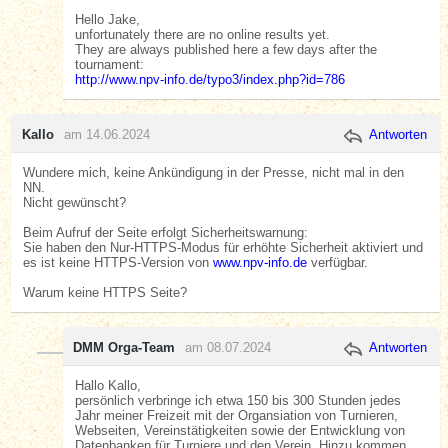
Hello Jake,
unfortunately there are no online results yet.
They are always published here a few days after the
tournament:
http://www.npv-info.de/typo3/index.php?id=786
Kallo
am 14.06.2024
Antworten
Wundere mich, keine Ankündigung in der Presse, nicht mal in den
NN.
Nicht gewünscht?
Beim Aufruf der Seite erfolgt Sicherheitswarnung:
Sie haben den Nur-HTTPS-Modus für erhöhte Sicherheit aktiviert und
es ist keine HTTPS-Version von
www.npv-info.de
verfügbar.
Warum keine HTTPS Seite?
DMM Orga-Team
am 08.07.2024
Antworten
Hallo Kallo,
persönlich verbringe ich etwa 150 bis 300 Stunden jedes
Jahr meiner Freizeit mit der Organsiation von Turnieren,
Webseiten, Vereinstätigkeiten sowie der Entwicklung von
Datenbanken für Turniere und den Verein. Hinzu kommen