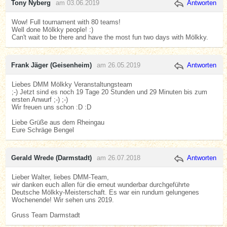
Tony Nyberg
am 03.06.2019
Antworten
Wow! Full tournament with 80 teams!
Well done Mölkky people! :)
Can't wait to be there and have the most fun two days with Mölkky.
Frank Jäger (Geisenheim)
am 26.05.2019
Antworten
Liebes DMM Mölkky Veranstaltungsteam
;-) Jetzt sind es noch 19 Tage 20 Stunden und 29 Minuten bis zum
ersten Anwurf ;-) ;-)
Wir freuen uns schon :D :D
Liebe Grüße aus dem Rheingau
Eure Schräge Bengel
Gerald Wrede (Darmstadt)
am 26.07.2018
Antworten
Lieber Walter, liebes DMM-Team,
wir danken euch allen für die erneut wunderbar durchgeführte
Deutsche Mölkky-Meisterschaft. Es war ein rundum gelungenes
Wochenende! Wir sehen uns 2019.
Gruss Team Darmstadt