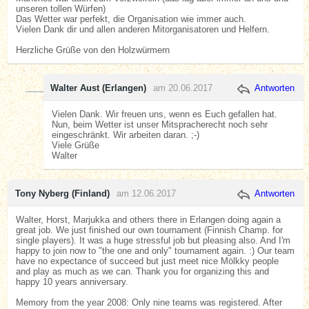
unseren tollen Würfen)
Das Wetter war perfekt, die Organisation wie immer auch.
Vielen Dank dir und allen anderen Mitorganisatoren und Helfern.
Herzliche Grüße von den Holzwürmern
Walter Aust (Erlangen)
am 20.06.2017
Antworten
Vielen Dank. Wir freuen uns, wenn es Euch gefallen hat.
Nun, beim Wetter ist unser Mitspracherecht noch sehr
eingeschränkt. Wir arbeiten daran. ;-)
Viele Grüße
Walter
Tony Nyberg (Finland)
am 12.06.2017
Antworten
Walter, Horst, Marjukka and others there in Erlangen doing again a
great job. We just finished our own tournament (Finnish Champ. for
single players). It was a huge stressful job but pleasing also. And I'm
happy to join now to "the one and only" tournament again. :) Our team
have no expectance of succeed but just meet nice Mölkky people
and play as much as we can. Thank you for organizing this and
happy 10 years anniversary.
Memory from the year 2008: Only nine teams was registered. After