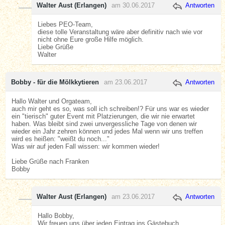
Walter Aust (Erlangen)
am 30.06.2017
Antworten
Liebes PEO-Team,
diese tolle Veranstaltung wäre aber definitiv nach wie vor
nicht ohne Eure große Hilfe möglich.
Liebe Grüße
Walter
Bobby - für die Mölkkytieren
am 23.06.2017
Antworten
Hallo Walter und Orgateam,
auch mir geht es so, was soll ich schreiben!? Für uns war es wieder
ein "tierisch" guter Event mit Platzierungen, die wir nie erwartet
haben. Was bleibt sind zwei unvergessliche Tage von denen wir
wieder ein Jahr zehren können und jedes Mal wenn wir uns treffen
wird es heißen: "weißt du noch..."
Was wir auf jeden Fall wissen: wir kommen wieder!
Liebe Grüße nach Franken
Bobby
Walter Aust (Erlangen)
am 23.06.2017
Antworten
Hallo Bobby,
Wir freuen uns über jeden Eintrag ins Gästebuch.