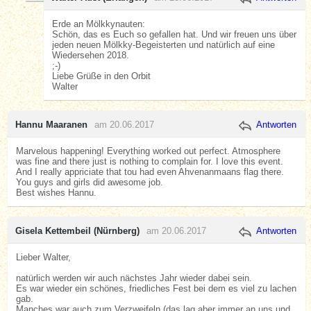
Erde an Mölkkynauten:
Schön, das es Euch so gefallen hat. Und wir freuen uns über
jeden neuen Mölkky-Begeisterten und natürlich auf eine
Wiedersehen 2018.
;-)
Liebe Grüße in den Orbit
Walter
Hannu Maaranen
am 20.06.2017
Antworten
Marvelous happening! Everything worked out perfect. Atmosphere
was fine and there just is nothing to complain for. I love this event.
And I really appriciate that tou had even Ahvenanmaans flag there.
You guys and girls did awesome job.
Best wishes Hannu.
Gisela Kettembeil (Nürnberg)
am 20.06.2017
Antworten
Lieber Walter,
natürlich werden wir auch nächstes Jahr wieder dabei sein.
Es war wieder ein schönes, friedliches Fest bei dem es viel zu lachen
gab.
Manches war auch zum Verzweifeln (das lag aber immer an uns und