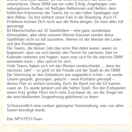
unterstützen. Diese DMM war ein voller Erfolg. Angefangen vom
reibungslosen Aufbau mit fleißigen Helferinnen und Helfern, dem
fröhlichen Ankommen der Teams bis zu den tollen Spieltagen und
dem Abbau. Du bist einfach unser Fels in der Brandung. Auch IT-
Probleme können Dich nicht aus der Ruhe bringen. Du hast alles toll
gemanagt.
64 Mannschaften auf 32 Spielfeldern – eine ganz wunderbare
Atmosphäre, aber ohne unseren Werner Kassner würden diese
Spielfelder nicht so toll aussehen. Werner ist der Meister der Linien
und des Kreidewagens.
Die Teams, die dieses Jahr das erste Mal dabei waren, waren so
begeistert, dass sie sich bereits den Termin für nächstes Jahr im
Kalender notierten und fragten, wann man sich für die nächste DMM
anmelden kann – dies spricht für sich.
Viele Teams haben sich mit den Worten verabschiedet „…dann bis
nächstes Jahr“ – so groß ist die Freude und der Spaß an der DMM.
Die Stimmung an den Zeltplätzen war unglaublich schön – es wurde
Gitarre gespielt, gesungen, gelacht – neue Kontakte geknüpft –
dieses Flair ist einfach einmalig. Auch die Band und der DJ kamen
super an. Es wurde getanzt und alle hatten Spaß. Bei den Endspielen
waren trotz großer Hitze noch viele Zuschauer da, um die Sieger bei
der anschließenden Siegerehrung gebührend zu feiern.
Schlussendlich eine rundum gelungene Veranstaltung, was von allen
Seiten bestätigt wurde.
Das NPV-PEO-Team