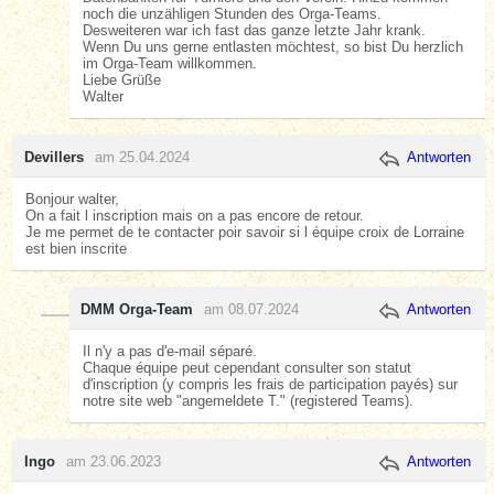
noch die unzähligen Stunden des Orga-Teams.
Desweiteren war ich fast das ganze letzte Jahr krank.
Wenn Du uns gerne entlasten möchtest, so bist Du herzlich
im Orga-Team willkommen.
Liebe Grüße
Walter
Devillers
am 25.04.2024
Antworten
Bonjour walter,
On a fait l inscription mais on a pas encore de retour.
Je me permet de te contacter poir savoir si l équipe croix de Lorraine
est bien inscrite
DMM Orga-Team
am 08.07.2024
Antworten
Il n'y a pas d'e-mail séparé.
Chaque équipe peut cependant consulter son statut
d'inscription (y compris les frais de participation payés) sur
notre site web "angemeldete T." (registered Teams).
Ingo
am 23.06.2023
Antworten