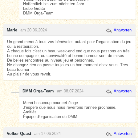
Hoffentlich bis zum nächsten Jahr.
Liebe Grüße
DMM Orga-Team
Marie
am 20.06.2024
Antworten
Un grand merci à tous vos bénévoles autant pour l'organisation du jeu
ou la restauration.
A chaque fois c'est un beau week-end end que nous passons en très
bonne compagnie, ou convivialité et bonne humeur sont de mises.
De belles rencontres au niveau jeu et personnes.
Ne changez rien on passe toujours un bon moment chez vous. Tres
beau tournoi
Au plaisir de vous revoir.
DMM Orga-Team
am 08.07.2024
Antworten
Merci beaucoup pour cet éloge.
J'espère que nous nous reverrons l'année prochaine.
Amitiés
Équipe d'organisation du DMM
Volker Quast
am 17.06.2024
Antworten