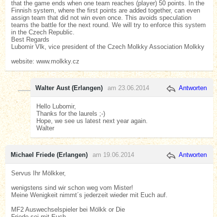
that the game ends when one team reaches (player) 50 points. In the
Finnish system, where the first points are added together, can even
assign team that did not win even once. This avoids speculation
teams the battle for the next round. We will try to enforce this system
in the Czech Republic.
Best Regards
Lubomir Vlk, vice president of the Czech Molkky Association Molkky
website: www.molkky.cz
Walter Aust (Erlangen)
am 23.06.2014
Antworten
Hello Lubomir,
Thanks for the laurels ;-)
Hope, we see us latest next year again.
Walter
Michael Friede (Erlangen)
am 19.06.2014
Antworten
Servus Ihr Mölkker,
wenigstens sind wir schon weg vom Mister!
Meine Wenigkeit nimmt´s jederzeit wieder mit Euch auf.
MF2 Auswechselspieler bei Mölkk or Die
Friede sei mit Euch