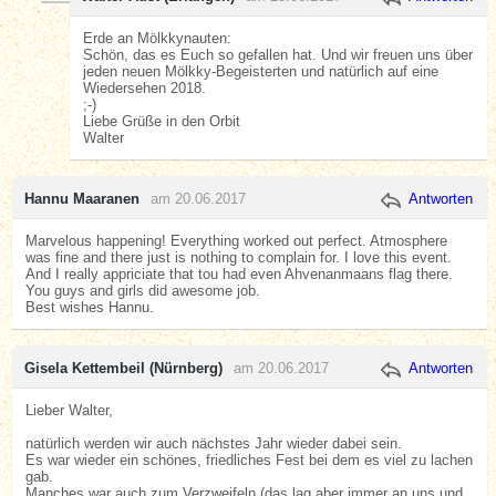
Erde an Mölkkynauten:
Schön, das es Euch so gefallen hat. Und wir freuen uns über
jeden neuen Mölkky-Begeisterten und natürlich auf eine
Wiedersehen 2018.
;-)
Liebe Grüße in den Orbit
Walter
Hannu Maaranen
am 20.06.2017
Antworten
Marvelous happening! Everything worked out perfect. Atmosphere
was fine and there just is nothing to complain for. I love this event.
And I really appriciate that tou had even Ahvenanmaans flag there.
You guys and girls did awesome job.
Best wishes Hannu.
Gisela Kettembeil (Nürnberg)
am 20.06.2017
Antworten
Lieber Walter,
natürlich werden wir auch nächstes Jahr wieder dabei sein.
Es war wieder ein schönes, friedliches Fest bei dem es viel zu lachen
gab.
Manches war auch zum Verzweifeln (das lag aber immer an uns und