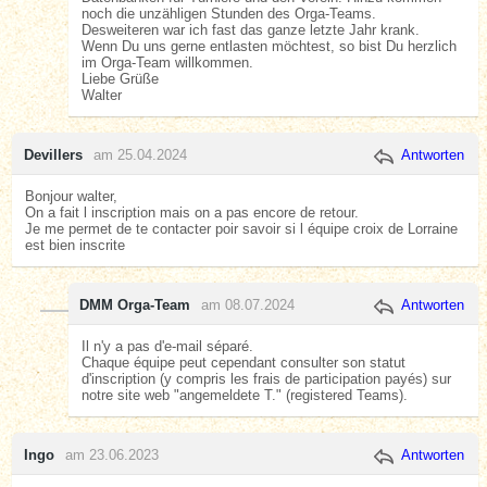
noch die unzähligen Stunden des Orga-Teams.
Desweiteren war ich fast das ganze letzte Jahr krank.
Wenn Du uns gerne entlasten möchtest, so bist Du herzlich
im Orga-Team willkommen.
Liebe Grüße
Walter
Devillers
am 25.04.2024
Antworten
Bonjour walter,
On a fait l inscription mais on a pas encore de retour.
Je me permet de te contacter poir savoir si l équipe croix de Lorraine
est bien inscrite
DMM Orga-Team
am 08.07.2024
Antworten
Il n'y a pas d'e-mail séparé.
Chaque équipe peut cependant consulter son statut
d'inscription (y compris les frais de participation payés) sur
notre site web "angemeldete T." (registered Teams).
Ingo
am 23.06.2023
Antworten