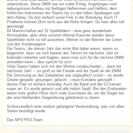
unterstützen. Diese DMM war ein voller Erfolg. Angefangen vom
reibungslosen Aufbau mit fleißigen Helferinnen und Helfern, dem
fröhlichen Ankommen der Teams bis zu den tollen Spieltagen und
dem Abbau. Du bist einfach unser Fels in der Brandung. Auch IT-
Probleme können Dich nicht aus der Ruhe bringen. Du hast alles toll
gemanagt.
64 Mannschaften auf 32 Spielfeldern – eine ganz wunderbare
Atmosphäre, aber ohne unseren Werner Kassner würden diese
Spielfelder nicht so toll aussehen. Werner ist der Meister der Linien
und des Kreidewagens.
Die Teams, die dieses Jahr das erste Mal dabei waren, waren so
begeistert, dass sie sich bereits den Termin für nächstes Jahr im
Kalender notierten und fragten, wann man sich für die nächste DMM
anmelden kann – dies spricht für sich.
Viele Teams haben sich mit den Worten verabschiedet „…dann bis
nächstes Jahr“ – so groß ist die Freude und der Spaß an der DMM.
Die Stimmung an den Zeltplätzen war unglaublich schön – es wurde
Gitarre gespielt, gesungen, gelacht – neue Kontakte geknüpft –
dieses Flair ist einfach einmalig. Auch die Band und der DJ kamen
super an. Es wurde getanzt und alle hatten Spaß. Bei den Endspielen
waren trotz großer Hitze noch viele Zuschauer da, um die Sieger bei
der anschließenden Siegerehrung gebührend zu feiern.
Schlussendlich eine rundum gelungene Veranstaltung, was von allen
Seiten bestätigt wurde.
Das NPV-PEO-Team