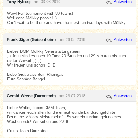
Tony Nyberg
am 03.06.2019
Antworten
Wow! Full tournament with 80 teams!
Well done Mölkky people! :)
Can't wait to be there and have the most fun two days with Mölkky.
Frank Jäger (Geisenheim)
am 26.05.2019
Antworten
Liebes DMM Mölkky Veranstaltungsteam
;-) Jetzt sind es noch 19 Tage 20 Stunden und 29 Minuten bis zum
ersten Anwurf ;-) ;-)
Wir freuen uns schon :D :D
Liebe Grüße aus dem Rheingau
Eure Schräge Bengel
Gerald Wrede (Darmstadt)
am 26.07.2018
Antworten
Lieber Walter, liebes DMM-Team,
wir danken euch allen für die erneut wunderbar durchgeführte
Deutsche Mölkky-Meisterschaft. Es war ein rundum gelungenes
Wochenende! Wir sehen uns 2019.
Gruss Team Darmstadt