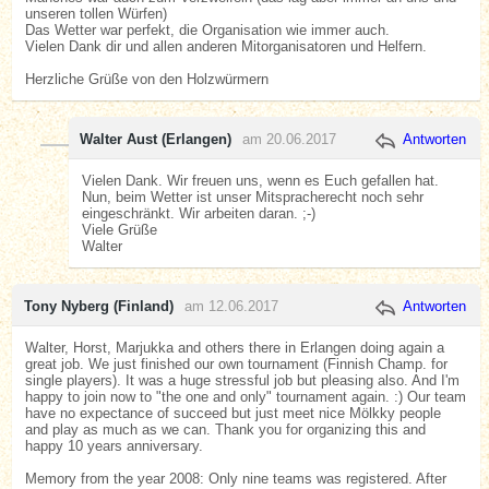
unseren tollen Würfen)
Das Wetter war perfekt, die Organisation wie immer auch.
Vielen Dank dir und allen anderen Mitorganisatoren und Helfern.
Herzliche Grüße von den Holzwürmern
Walter Aust (Erlangen)
am 20.06.2017
Antworten
Vielen Dank. Wir freuen uns, wenn es Euch gefallen hat.
Nun, beim Wetter ist unser Mitspracherecht noch sehr
eingeschränkt. Wir arbeiten daran. ;-)
Viele Grüße
Walter
Tony Nyberg (Finland)
am 12.06.2017
Antworten
Walter, Horst, Marjukka and others there in Erlangen doing again a
great job. We just finished our own tournament (Finnish Champ. for
single players). It was a huge stressful job but pleasing also. And I'm
happy to join now to "the one and only" tournament again. :) Our team
have no expectance of succeed but just meet nice Mölkky people
and play as much as we can. Thank you for organizing this and
happy 10 years anniversary.
Memory from the year 2008: Only nine teams was registered. After