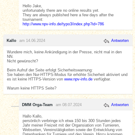
Hello Jake,
unfortunately there are no online results yet.
They are always published here a few days after the
tournament:
http://www.npv-info.de/typo3/index.php?id=786
Kallo
am 14.06.2024
Antworten
Wundere mich, keine Ankündigung in der Presse, nicht mal in den
NN.
Nicht gewünscht?
Beim Aufruf der Seite erfolgt Sicherheitswarnung:
Sie haben den Nur-HTTPS-Modus für erhöhte Sicherheit aktiviert und
es ist keine HTTPS-Version von
www.npv-info.de
verfügbar.
Warum keine HTTPS Seite?
DMM Orga-Team
am 08.07.2024
Antworten
Hallo Kallo,
persönlich verbringe ich etwa 150 bis 300 Stunden jedes
Jahr meiner Freizeit mit der Organsiation von Turnieren,
Webseiten, Vereinstätigkeiten sowie der Entwicklung von
Datenbanken für Turniere und den Verein. Hinzu kommen