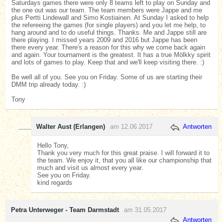
Saturdays games there were only 8 teams left to play on Sunday and
the one out was our team. The team members were Jappe and me
plus Pertti Lindewall and Simo Kostiainen. At Sunday I asked to help
the refereeing the games (for single players) and you let me help, to
hang around and to do useful things. Thanks. Me and Jappe still are
there playing. I missed years 2009 and 2016 but Jappe has been
there every year. There's a reason for this why we come back again
and again. Your tournament is the greatest. It has a true Mölkky spirit
and lots of games to play. Keep that and we'll keep visiting there. :)
Be well all of you. See you on Friday. Some of us are starting their
DMM trip already today. :)
Tony
Walter Aust (Erlangen)
am 12.06.2017
Antworten
Hello Tony,
Thank you very much for this great praise. I will forward it to
the team. We enjoy it, that you all like our championship that
much and visit us almost every year.
See you on Friday.
kind regards
Petra Unterweger - Team Darmstadt
am 31.05.2017
Antworten