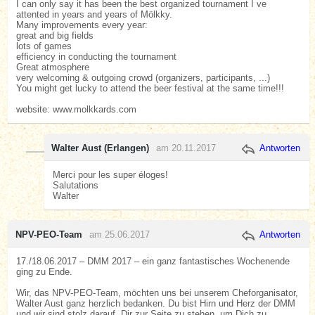
I can only say it has been the best organized tournament I ve
attented in years and years of Mölkky.
Many improvements every year:
great and big fields
lots of games
efficiency in conducting the tournament
Great atmosphere
very welcoming & outgoing crowd (organizers, participants, ...)
You might get lucky to attend the beer festival at the same time!!!
website: www.molkkards.com
Walter Aust (Erlangen)
am 20.11.2017
Antworten
Merci pour les super éloges!
Salutations
Walter
NPV-PEO-Team
am 25.06.2017
Antworten
17./18.06.2017 – DMM 2017 – ein ganz fantastisches Wochenende
ging zu Ende.
Wir, das NPV-PEO-Team, möchten uns bei unserem Cheforganisator,
Walter Aust ganz herzlich bedanken. Du bist Hirn und Herz der DMM
und wir sind stolz darauf, Dir zur Seite zu stehen, um Dich zu