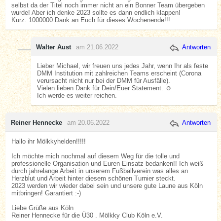
selbst da der Titel noch immer nicht an ein Bonner Team übergeben
wurde! Aber ich denke 2023 sollte es dann endlich klappen!
Kurz: 1000000 Dank an Euch für dieses Wochenende!!!
Walter Aust
am 21.06.2022
Antworten
Lieber Michael, wir freuen uns jedes Jahr, wenn Ihr als feste
DMM Institution mit zahlreichen Teams erscheint (Corona
verursacht nicht nur bei der DMM für Ausfälle).
Vielen lieben Dank für Dein/Euer Statement. ☺️
Ich werde es weiter reichen.
Reiner Hennecke
am 20.06.2022
Antworten
Hallo ihr Mölkkyhelden!!!!!
Ich möchte mich nochmal auf diesem Weg für die tolle und
professionelle Organisation und Euren Einsatz bedanken!! Ich weiß
durch jahrelange Arbeit in unserem Fußballverein was alles an
Herzblut und Arbeit hinter diesem schönen Turnier steckt.
2023 werden wir wieder dabei sein und unsere gute Laune aus Köln
mitbringen! Garantiert :-)
Liebe Grüße aus Köln
Reiner Hennecke für die Ü30 . Mölkky Club Köln e.V.