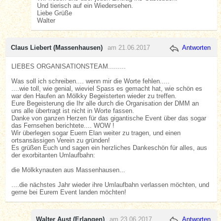
Und tierisch auf ein Wiedersehen.
Liebe Grüße
Walter
Claus Liebert (Massenhausen)
am 21.06.2017
Antworten
LIEBES ORGANISATIONSTEAM.........
Was soll ich schreiben.... wenn mir die Worte fehlen.....
....wie toll, wie genial, wieviel Spass es gemacht hat, wie schön es
war den Haufen an Mölkky Begeisterten wieder zu treffen.
Eure Begeisterung die Ihr alle durch die Organisation der DMM an
uns alle übertragt ist nicht in Worte fassen.
Danke von ganzen Herzen für das gigantische Event über das sogar
das Fernsehen berichtete.... WOW !
Wir überlegen sogar Euern Elan weiter zu tragen, und einen
ortsansässigen Verein zu gründen!
Es grüßen Euch und sagen ein herzliches Dankeschön für alles, aus
der exorbitanten Umlaufbahn:
die Mölkkynauten aus Massenhausen...
....die nächstes Jahr wieder ihre Umlaufbahn verlassen möchten, und
gerne bei Eurem Event landen möchten!
Walter Aust (Erlangen)
am 23.06.2017
Antworten