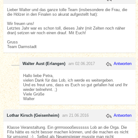
Lieber Walter und das ganze tolle Team (insbesondere die Frau, die
die Hölzer in den Finalen so akurat aufgestellt hat):
Wir freuen uns!
Letztes Jahr war es schon toll, dieses Jahr (mit Zelten noch näher
dran) setzen wir noch einen drauf. Mit Euch!
Gruss
Team Darmstadt
Walter Aust (Erlangen)
am 02.06.2017
Antworten
Hallo liebe Petra,
vielen Dank für das Lob, ich werde es weitergeben.
Und es freut uns, dass es Euch so gut gefallen hat und Ihr
wieder teilnehmt. ;)
Viele Grüße
Walter
Lothar Kirsch (Geisenheim)
am 21.06.2016
Antworten
Klasse Veranstaltung. Ein grrrrrooooßessssss Lob an die Orga. Die
Fifa hätte es nicht besser machen können, und die machen es nicht
für umsonst :-) . Selbst als Neueinsteiger musste man nicht