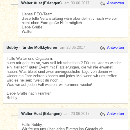
Walter Aust (Erlangen)
am 30.06.2017
Antworten
Liebes PEO-Team,
diese tolle Veranstaltung wäre aber definitiv nach wie vor
nicht ohne Eure große Hilfe möglich.
Liebe Grüße
Walter
Bobby - für die Mölkkytieren
am 23.06.2017
Antworten
Hallo Walter und Orgateam,
auch mir geht es so, was soll ich schreiben!? Für uns war es wieder
ein "tierisch" guter Event mit Platzierungen, die wir nie erwartet
haben. Was bleibt sind zwei unvergessliche Tage von denen wir
wieder ein Jahr zehren können und jedes Mal wenn wir uns treffen
wird es heißen: "weißt du noch..."
Was wir auf jeden Fall wissen: wir kommen wieder!
Liebe Grüße nach Franken
Bobby
Walter Aust (Erlangen)
am 23.06.2017
Antworten
Hallo Bobby,
Wir freuen uns über jeden Eintrag ins Gästebuch.