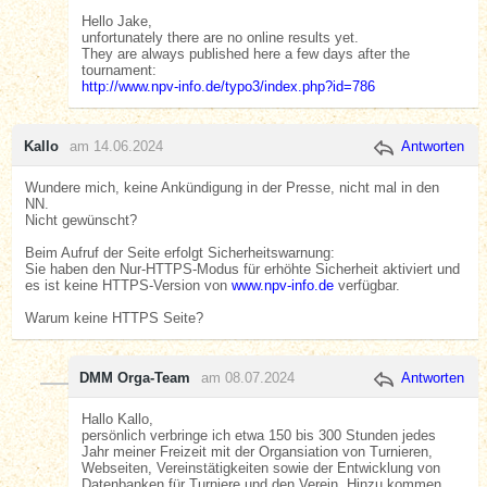
Hello Jake,
unfortunately there are no online results yet.
They are always published here a few days after the
tournament:
http://www.npv-info.de/typo3/index.php?id=786
Kallo
am 14.06.2024
Antworten
Wundere mich, keine Ankündigung in der Presse, nicht mal in den
NN.
Nicht gewünscht?
Beim Aufruf der Seite erfolgt Sicherheitswarnung:
Sie haben den Nur-HTTPS-Modus für erhöhte Sicherheit aktiviert und
es ist keine HTTPS-Version von
www.npv-info.de
verfügbar.
Warum keine HTTPS Seite?
DMM Orga-Team
am 08.07.2024
Antworten
Hallo Kallo,
persönlich verbringe ich etwa 150 bis 300 Stunden jedes
Jahr meiner Freizeit mit der Organsiation von Turnieren,
Webseiten, Vereinstätigkeiten sowie der Entwicklung von
Datenbanken für Turniere und den Verein. Hinzu kommen