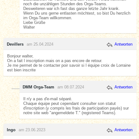
noch die unzähligen Stunden des Orga-Teams.
Desweiteren war ich fast das ganze letzte Jahr krank.
Wenn Du uns gerne entlasten möchtest, so bist Du herzlich
im Orga-Team willkommen.
Liebe Grüße
Walter
Devillers
am 25.04.2024
Antworten
Bonjour walter,
On a fait l inscription mais on a pas encore de retour.
Je me permet de te contacter poir savoir si l équipe croix de Lorraine
est bien inscrite
DMM Orga-Team
am 08.07.2024
Antworten
Il n'y a pas d'e-mail séparé.
Chaque équipe peut cependant consulter son statut
d'inscription (y compris les frais de participation payés) sur
notre site web "angemeldete T." (registered Teams).
Ingo
am 23.06.2023
Antworten