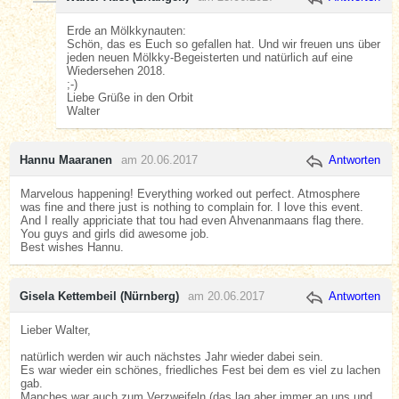
Erde an Mölkkynauten:
Schön, das es Euch so gefallen hat. Und wir freuen uns über
jeden neuen Mölkky-Begeisterten und natürlich auf eine
Wiedersehen 2018.
;-)
Liebe Grüße in den Orbit
Walter
Hannu Maaranen
am 20.06.2017
Antworten
Marvelous happening! Everything worked out perfect. Atmosphere
was fine and there just is nothing to complain for. I love this event.
And I really appriciate that tou had even Ahvenanmaans flag there.
You guys and girls did awesome job.
Best wishes Hannu.
Gisela Kettembeil (Nürnberg)
am 20.06.2017
Antworten
Lieber Walter,
natürlich werden wir auch nächstes Jahr wieder dabei sein.
Es war wieder ein schönes, friedliches Fest bei dem es viel zu lachen
gab.
Manches war auch zum Verzweifeln (das lag aber immer an uns und