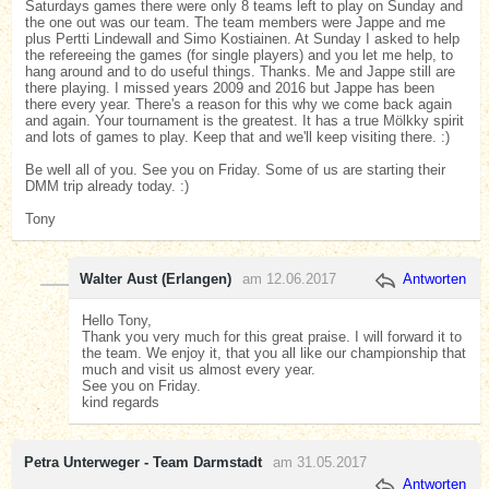
Saturdays games there were only 8 teams left to play on Sunday and
the one out was our team. The team members were Jappe and me
plus Pertti Lindewall and Simo Kostiainen. At Sunday I asked to help
the refereeing the games (for single players) and you let me help, to
hang around and to do useful things. Thanks. Me and Jappe still are
there playing. I missed years 2009 and 2016 but Jappe has been
there every year. There's a reason for this why we come back again
and again. Your tournament is the greatest. It has a true Mölkky spirit
and lots of games to play. Keep that and we'll keep visiting there. :)
Be well all of you. See you on Friday. Some of us are starting their
DMM trip already today. :)
Tony
Walter Aust (Erlangen)
am 12.06.2017
Antworten
Hello Tony,
Thank you very much for this great praise. I will forward it to
the team. We enjoy it, that you all like our championship that
much and visit us almost every year.
See you on Friday.
kind regards
Petra Unterweger - Team Darmstadt
am 31.05.2017
Antworten