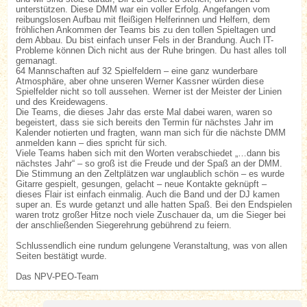
unterstützen. Diese DMM war ein voller Erfolg. Angefangen vom
reibungslosen Aufbau mit fleißigen Helferinnen und Helfern, dem
fröhlichen Ankommen der Teams bis zu den tollen Spieltagen und
dem Abbau. Du bist einfach unser Fels in der Brandung. Auch IT-
Probleme können Dich nicht aus der Ruhe bringen. Du hast alles toll
gemanagt.
64 Mannschaften auf 32 Spielfeldern – eine ganz wunderbare
Atmosphäre, aber ohne unseren Werner Kassner würden diese
Spielfelder nicht so toll aussehen. Werner ist der Meister der Linien
und des Kreidewagens.
Die Teams, die dieses Jahr das erste Mal dabei waren, waren so
begeistert, dass sie sich bereits den Termin für nächstes Jahr im
Kalender notierten und fragten, wann man sich für die nächste DMM
anmelden kann – dies spricht für sich.
Viele Teams haben sich mit den Worten verabschiedet „…dann bis
nächstes Jahr“ – so groß ist die Freude und der Spaß an der DMM.
Die Stimmung an den Zeltplätzen war unglaublich schön – es wurde
Gitarre gespielt, gesungen, gelacht – neue Kontakte geknüpft –
dieses Flair ist einfach einmalig. Auch die Band und der DJ kamen
super an. Es wurde getanzt und alle hatten Spaß. Bei den Endspielen
waren trotz großer Hitze noch viele Zuschauer da, um die Sieger bei
der anschließenden Siegerehrung gebührend zu feiern.
Schlussendlich eine rundum gelungene Veranstaltung, was von allen
Seiten bestätigt wurde.
Das NPV-PEO-Team