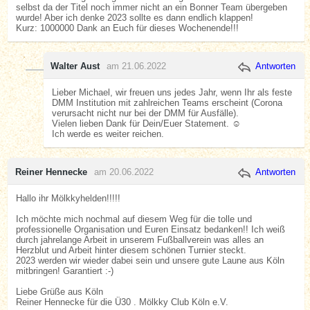
selbst da der Titel noch immer nicht an ein Bonner Team übergeben
wurde! Aber ich denke 2023 sollte es dann endlich klappen!
Kurz: 1000000 Dank an Euch für dieses Wochenende!!!
Walter Aust
am 21.06.2022
Antworten
Lieber Michael, wir freuen uns jedes Jahr, wenn Ihr als feste
DMM Institution mit zahlreichen Teams erscheint (Corona
verursacht nicht nur bei der DMM für Ausfälle).
Vielen lieben Dank für Dein/Euer Statement. ☺️
Ich werde es weiter reichen.
Reiner Hennecke
am 20.06.2022
Antworten
Hallo ihr Mölkkyhelden!!!!!
Ich möchte mich nochmal auf diesem Weg für die tolle und
professionelle Organisation und Euren Einsatz bedanken!! Ich weiß
durch jahrelange Arbeit in unserem Fußballverein was alles an
Herzblut und Arbeit hinter diesem schönen Turnier steckt.
2023 werden wir wieder dabei sein und unsere gute Laune aus Köln
mitbringen! Garantiert :-)
Liebe Grüße aus Köln
Reiner Hennecke für die Ü30 . Mölkky Club Köln e.V.