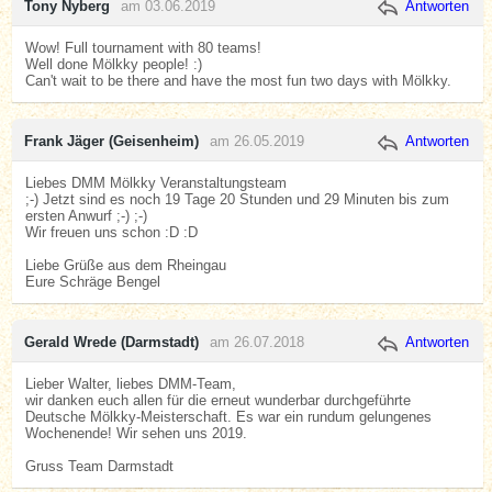
Tony Nyberg
am 03.06.2019
Antworten
Wow! Full tournament with 80 teams!
Well done Mölkky people! :)
Can't wait to be there and have the most fun two days with Mölkky.
Frank Jäger (Geisenheim)
am 26.05.2019
Antworten
Liebes DMM Mölkky Veranstaltungsteam
;-) Jetzt sind es noch 19 Tage 20 Stunden und 29 Minuten bis zum
ersten Anwurf ;-) ;-)
Wir freuen uns schon :D :D
Liebe Grüße aus dem Rheingau
Eure Schräge Bengel
Gerald Wrede (Darmstadt)
am 26.07.2018
Antworten
Lieber Walter, liebes DMM-Team,
wir danken euch allen für die erneut wunderbar durchgeführte
Deutsche Mölkky-Meisterschaft. Es war ein rundum gelungenes
Wochenende! Wir sehen uns 2019.
Gruss Team Darmstadt