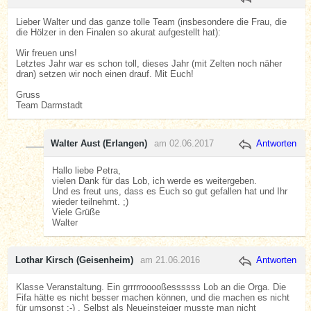
Lieber Walter und das ganze tolle Team (insbesondere die Frau, die
die Hölzer in den Finalen so akurat aufgestellt hat):
Wir freuen uns!
Letztes Jahr war es schon toll, dieses Jahr (mit Zelten noch näher
dran) setzen wir noch einen drauf. Mit Euch!
Gruss
Team Darmstadt
Walter Aust (Erlangen)
am 02.06.2017
Antworten
Hallo liebe Petra,
vielen Dank für das Lob, ich werde es weitergeben.
Und es freut uns, dass es Euch so gut gefallen hat und Ihr
wieder teilnehmt. ;)
Viele Grüße
Walter
Lothar Kirsch (Geisenheim)
am 21.06.2016
Antworten
Klasse Veranstaltung. Ein grrrrrooooßessssss Lob an die Orga. Die
Fifa hätte es nicht besser machen können, und die machen es nicht
für umsonst :-) . Selbst als Neueinsteiger musste man nicht