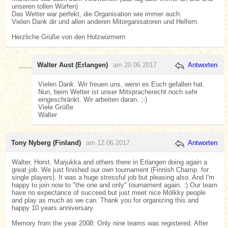
unseren tollen Würfen)
Das Wetter war perfekt, die Organisation wie immer auch.
Vielen Dank dir und allen anderen Mitorganisatoren und Helfern.
Herzliche Grüße von den Holzwürmern
Walter Aust (Erlangen)
am 20.06.2017
Antworten
Vielen Dank. Wir freuen uns, wenn es Euch gefallen hat.
Nun, beim Wetter ist unser Mitspracherecht noch sehr
eingeschränkt. Wir arbeiten daran. ;-)
Viele Grüße
Walter
Tony Nyberg (Finland)
am 12.06.2017
Antworten
Walter, Horst, Marjukka and others there in Erlangen doing again a
great job. We just finished our own tournament (Finnish Champ. for
single players). It was a huge stressful job but pleasing also. And I'm
happy to join now to "the one and only" tournament again. :) Our team
have no expectance of succeed but just meet nice Mölkky people
and play as much as we can. Thank you for organizing this and
happy 10 years anniversary.
Memory from the year 2008: Only nine teams was registered. After