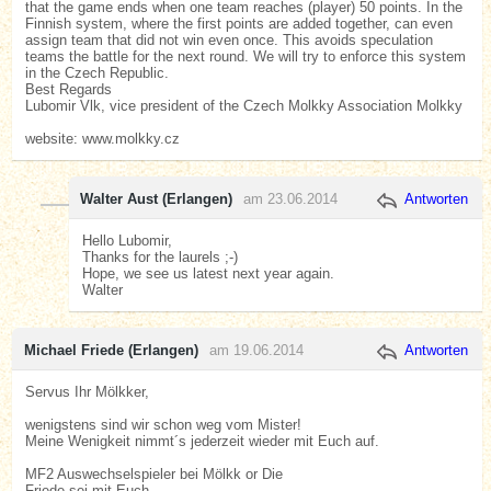
that the game ends when one team reaches (player) 50 points. In the
Finnish system, where the first points are added together, can even
assign team that did not win even once. This avoids speculation
teams the battle for the next round. We will try to enforce this system
in the Czech Republic.
Best Regards
Lubomir Vlk, vice president of the Czech Molkky Association Molkky
website: www.molkky.cz
Walter Aust (Erlangen)
am 23.06.2014
Antworten
Hello Lubomir,
Thanks for the laurels ;-)
Hope, we see us latest next year again.
Walter
Michael Friede (Erlangen)
am 19.06.2014
Antworten
Servus Ihr Mölkker,
wenigstens sind wir schon weg vom Mister!
Meine Wenigkeit nimmt´s jederzeit wieder mit Euch auf.
MF2 Auswechselspieler bei Mölkk or Die
Friede sei mit Euch