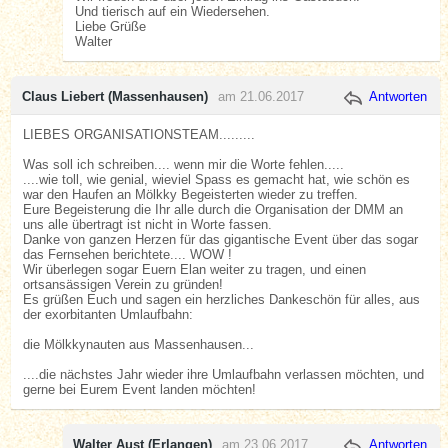
Und tierisch auf ein Wiedersehen.
Liebe Grüße
Walter
Claus Liebert (Massenhausen)
am 21.06.2017
Antworten
LIEBES ORGANISATIONSTEAM.........
Was soll ich schreiben.... wenn mir die Worte fehlen.....
....wie toll, wie genial, wieviel Spass es gemacht hat, wie schön es
war den Haufen an Mölkky Begeisterten wieder zu treffen.
Eure Begeisterung die Ihr alle durch die Organisation der DMM an
uns alle übertragt ist nicht in Worte fassen.
Danke von ganzen Herzen für das gigantische Event über das sogar
das Fernsehen berichtete.... WOW !
Wir überlegen sogar Euern Elan weiter zu tragen, und einen
ortsansässigen Verein zu gründen!
Es grüßen Euch und sagen ein herzliches Dankeschön für alles, aus
der exorbitanten Umlaufbahn:
die Mölkkynauten aus Massenhausen...
....die nächstes Jahr wieder ihre Umlaufbahn verlassen möchten, und
gerne bei Eurem Event landen möchten!
Walter Aust (Erlangen)
am 23.06.2017
Antworten