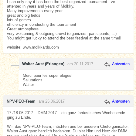
I can only say it has been the best organized tournament I ve
attented in years and years of Mölkky.
Many improvements every year:
great and big fields
lots of games
efficiency in conducting the tournament
Great atmosphere
very welcoming & outgoing crowd (organizers, participants, ...)
You might get lucky to attend the beer festival at the same time!!!
website: www.molkkards.com
Walter Aust (Erlangen)
am 20.11.2017
Antworten
Merci pour les super éloges!
Salutations
Walter
NPV-PEO-Team
am 25.06.2017
Antworten
17./18.06.2017 – DMM 2017 – ein ganz fantastisches Wochenende
ging zu Ende.
Wir, das NPV-PEO-Team, möchten uns bei unserem Cheforganisator,
Walter Aust ganz herzlich bedanken. Du bist Hirn und Herz der DMM
und wir sind stolz darauf, Dir zur Seite zu stehen, um Dich zu