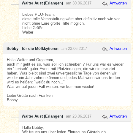
Walter Aust (Erlangen)
am 30.06.2017
Antworten
Liebes PEO-Team,
diese tolle Veranstaltung wäre aber definitiv nach wie vor
nicht ohne Eure große Hilfe möglich.
Liebe Grüße
Walter
Bobby - für die Mölkkytieren
am 23.06.2017
Antworten
Hallo Walter und Orgateam,
auch mir geht es so, was soll ich schreiben!? Für uns war es wieder
ein "tierisch" guter Event mit Platzierungen, die wir nie erwartet
haben. Was bleibt sind zwei unvergessliche Tage von denen wir
wieder ein Jahr zehren können und jedes Mal wenn wir uns treffen
wird es heißen: "weißt du noch..."
Was wir auf jeden Fall wissen: wir kommen wieder!
Liebe Grüße nach Franken
Bobby
Walter Aust (Erlangen)
am 23.06.2017
Antworten
Hallo Bobby,
Wir freuen uns über jeden Eintrag ins Gästebuch.