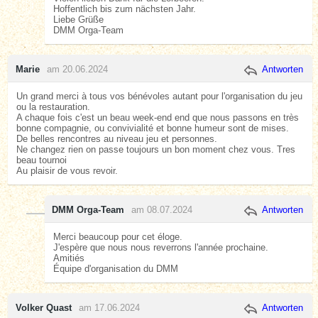
Hoffentlich bis zum nächsten Jahr.
Liebe Grüße
DMM Orga-Team
Marie
am 20.06.2024
Antworten
Un grand merci à tous vos bénévoles autant pour l'organisation du jeu
ou la restauration.
A chaque fois c'est un beau week-end end que nous passons en très
bonne compagnie, ou convivialité et bonne humeur sont de mises.
De belles rencontres au niveau jeu et personnes.
Ne changez rien on passe toujours un bon moment chez vous. Tres
beau tournoi
Au plaisir de vous revoir.
DMM Orga-Team
am 08.07.2024
Antworten
Merci beaucoup pour cet éloge.
J'espère que nous nous reverrons l'année prochaine.
Amitiés
Équipe d'organisation du DMM
Volker Quast
am 17.06.2024
Antworten