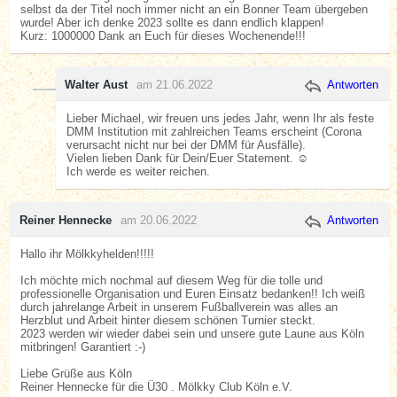
selbst da der Titel noch immer nicht an ein Bonner Team übergeben
wurde! Aber ich denke 2023 sollte es dann endlich klappen!
Kurz: 1000000 Dank an Euch für dieses Wochenende!!!
Walter Aust
am 21.06.2022
Antworten
Lieber Michael, wir freuen uns jedes Jahr, wenn Ihr als feste
DMM Institution mit zahlreichen Teams erscheint (Corona
verursacht nicht nur bei der DMM für Ausfälle).
Vielen lieben Dank für Dein/Euer Statement. ☺️
Ich werde es weiter reichen.
Reiner Hennecke
am 20.06.2022
Antworten
Hallo ihr Mölkkyhelden!!!!!
Ich möchte mich nochmal auf diesem Weg für die tolle und
professionelle Organisation und Euren Einsatz bedanken!! Ich weiß
durch jahrelange Arbeit in unserem Fußballverein was alles an
Herzblut und Arbeit hinter diesem schönen Turnier steckt.
2023 werden wir wieder dabei sein und unsere gute Laune aus Köln
mitbringen! Garantiert :-)
Liebe Grüße aus Köln
Reiner Hennecke für die Ü30 . Mölkky Club Köln e.V.