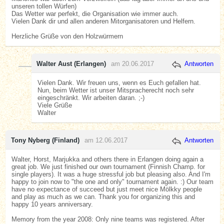
unseren tollen Würfen)
Das Wetter war perfekt, die Organisation wie immer auch.
Vielen Dank dir und allen anderen Mitorganisatoren und Helfern.
Herzliche Grüße von den Holzwürmern
Walter Aust (Erlangen)
am 20.06.2017
Antworten
Vielen Dank. Wir freuen uns, wenn es Euch gefallen hat.
Nun, beim Wetter ist unser Mitspracherecht noch sehr
eingeschränkt. Wir arbeiten daran. ;-)
Viele Grüße
Walter
Tony Nyberg (Finland)
am 12.06.2017
Antworten
Walter, Horst, Marjukka and others there in Erlangen doing again a
great job. We just finished our own tournament (Finnish Champ. for
single players). It was a huge stressful job but pleasing also. And I'm
happy to join now to "the one and only" tournament again. :) Our team
have no expectance of succeed but just meet nice Mölkky people
and play as much as we can. Thank you for organizing this and
happy 10 years anniversary.
Memory from the year 2008: Only nine teams was registered. After