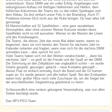
unterstützen. Diese DMM war ein voller Erfolg. Angefangen vom
reibungslosen Aufbau mit fleißigen Helferinnen und Helfern, dem
fröhlichen Ankommen der Teams bis zu den tollen Spieltagen und
dem Abbau. Du bist einfach unser Fels in der Brandung. Auch IT-
Probleme können Dich nicht aus der Ruhe bringen. Du hast alles toll
gemanagt.
64 Mannschaften auf 32 Spielfeldern – eine ganz wunderbare
Atmosphäre, aber ohne unseren Werner Kassner würden diese
Spielfelder nicht so toll aussehen. Werner ist der Meister der Linien
und des Kreidewagens.
Die Teams, die dieses Jahr das erste Mal dabei waren, waren so
begeistert, dass sie sich bereits den Termin für nächstes Jahr im
Kalender notierten und fragten, wann man sich für die nächste DMM
anmelden kann – dies spricht für sich.
Viele Teams haben sich mit den Worten verabschiedet „…dann bis
nächstes Jahr“ – so groß ist die Freude und der Spaß an der DMM.
Die Stimmung an den Zeltplätzen war unglaublich schön – es wurde
Gitarre gespielt, gesungen, gelacht – neue Kontakte geknüpft –
dieses Flair ist einfach einmalig. Auch die Band und der DJ kamen
super an. Es wurde getanzt und alle hatten Spaß. Bei den Endspielen
waren trotz großer Hitze noch viele Zuschauer da, um die Sieger bei
der anschließenden Siegerehrung gebührend zu feiern.
Schlussendlich eine rundum gelungene Veranstaltung, was von allen
Seiten bestätigt wurde.
Das NPV-PEO-Team