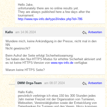
Hello Jake,
unfortunately there are no online results yet.
They are always published here a few days after the
tournament:
http://www.npv-info.de/typo3/index.php?id=786
Kallo
am 14.06.2024
Antworten
Wundere mich, keine Ankündigung in der Presse, nicht mal in den
NN.
Nicht gewünscht?
Beim Aufruf der Seite erfolgt Sicherheitswarnung:
Sie haben den Nur-HTTPS-Modus für erhöhte Sicherheit aktiviert und
es ist keine HTTPS-Version von
www.npv-info.de
verfügbar.
Warum keine HTTPS Seite?
DMM Orga-Team
am 08.07.2024
Antworten
Hallo Kallo,
persönlich verbringe ich etwa 150 bis 300 Stunden jedes
Jahr meiner Freizeit mit der Organsiation von Turnieren,
Webseiten, Vereinstätigkeiten sowie der Entwicklung von
Datenbanken für Turniere und den Verein. Hinzu kommen