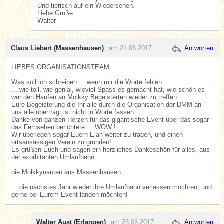
Und tierisch auf ein Wiedersehen.
Liebe Grüße
Walter
Claus Liebert (Massenhausen)
am 21.06.2017
Antworten
LIEBES ORGANISATIONSTEAM.........
Was soll ich schreiben.... wenn mir die Worte fehlen.....
....wie toll, wie genial, wieviel Spass es gemacht hat, wie schön es
war den Haufen an Mölkky Begeisterten wieder zu treffen.
Eure Begeisterung die Ihr alle durch die Organisation der DMM an
uns alle übertragt ist nicht in Worte fassen.
Danke von ganzen Herzen für das gigantische Event über das sogar
das Fernsehen berichtete.... WOW !
Wir überlegen sogar Euern Elan weiter zu tragen, und einen
ortsansässigen Verein zu gründen!
Es grüßen Euch und sagen ein herzliches Dankeschön für alles, aus
der exorbitanten Umlaufbahn:
die Mölkkynauten aus Massenhausen...
....die nächstes Jahr wieder ihre Umlaufbahn verlassen möchten, und
gerne bei Eurem Event landen möchten!
Walter Aust (Erlangen)
am 23.06.2017
Antworten