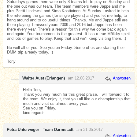
Saturdays games there were only 8 teams left to play on Sunday and
the one out was our team. The team members were Jappe and me
plus Pertti Lindewall and Simo Kostiainen. At Sunday I asked to help
the refereeing the games (for single players) and you let me help, to
hang around and to do useful things. Thanks. Me and Jappe still are
there playing. I missed years 2009 and 2016 but Jappe has been
there every year. There's a reason for this why we come back again
and again. Your tournament is the greatest. It has a true Mölkky spirit
and lots of games to play. Keep that and we'll keep visiting there. :)
Be well all of you. See you on Friday. Some of us are starting their
DMM trip already today. :)
Tony
Walter Aust (Erlangen)
am 12.06.2017
Antworten
Hello Tony,
Thank you very much for this great praise. I will forward it to
the team. We enjoy it, that you all like our championship that
much and visit us almost every year.
See you on Friday.
kind regards
Petra Unterweger - Team Darmstadt
am 31.05.2017
Antworten