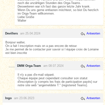
noch die unzähligen Stunden des Orga-Teams.
Desweiteren war ich fast das ganze letzte Jahr krank.
Wenn Du uns gerne entlasten möchtest, so bist Du herzlich
im Orga-Team willkommen.
Liebe Grüße
Walter
Devillers
am 25.04.2024
Antworten
Bonjour walter,
On a fait l inscription mais on a pas encore de retour.
Je me permet de te contacter poir savoir si l équipe croix de Lorraine
est bien inscrite
DMM Orga-Team
am 08.07.2024
Antworten
Il n'y a pas d'e-mail séparé.
Chaque équipe peut cependant consulter son statut
d'inscription (y compris les frais de participation payés) sur
notre site web "angemeldete T." (registered Teams).
Ingo
am 23.06.2023
Antworten