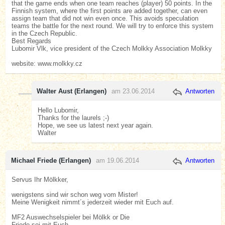
that the game ends when one team reaches (player) 50 points. In the
Finnish system, where the first points are added together, can even
assign team that did not win even once. This avoids speculation
teams the battle for the next round. We will try to enforce this system
in the Czech Republic.
Best Regards
Lubomir Vlk, vice president of the Czech Molkky Association Molkky
website: www.molkky.cz
Walter Aust (Erlangen)
am 23.06.2014
Antworten
Hello Lubomir,
Thanks for the laurels ;-)
Hope, we see us latest next year again.
Walter
Michael Friede (Erlangen)
am 19.06.2014
Antworten
Servus Ihr Mölkker,
wenigstens sind wir schon weg vom Mister!
Meine Wenigkeit nimmt´s jederzeit wieder mit Euch auf.
MF2 Auswechselspieler bei Mölkk or Die
Friede sei mit Euch