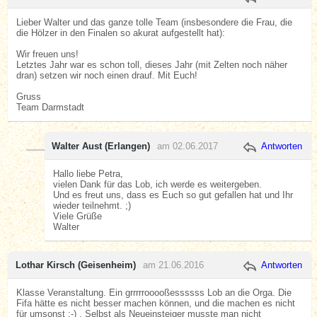
Lieber Walter und das ganze tolle Team (insbesondere die Frau, die
die Hölzer in den Finalen so akurat aufgestellt hat):
Wir freuen uns!
Letztes Jahr war es schon toll, dieses Jahr (mit Zelten noch näher
dran) setzen wir noch einen drauf. Mit Euch!
Gruss
Team Darmstadt
Walter Aust (Erlangen)
am 02.06.2017
Antworten
Hallo liebe Petra,
vielen Dank für das Lob, ich werde es weitergeben.
Und es freut uns, dass es Euch so gut gefallen hat und Ihr
wieder teilnehmt. ;)
Viele Grüße
Walter
Lothar Kirsch (Geisenheim)
am 21.06.2016
Antworten
Klasse Veranstaltung. Ein grrrrrooooßessssss Lob an die Orga. Die
Fifa hätte es nicht besser machen können, und die machen es nicht
für umsonst :-) . Selbst als Neueinsteiger musste man nicht