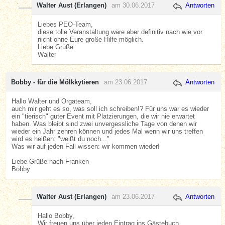
Walter Aust (Erlangen)
am 30.06.2017
Antworten
Liebes PEO-Team,
diese tolle Veranstaltung wäre aber definitiv nach wie vor
nicht ohne Eure große Hilfe möglich.
Liebe Grüße
Walter
Bobby - für die Mölkkytieren
am 23.06.2017
Antworten
Hallo Walter und Orgateam,
auch mir geht es so, was soll ich schreiben!? Für uns war es wieder
ein "tierisch" guter Event mit Platzierungen, die wir nie erwartet
haben. Was bleibt sind zwei unvergessliche Tage von denen wir
wieder ein Jahr zehren können und jedes Mal wenn wir uns treffen
wird es heißen: "weißt du noch..."
Was wir auf jeden Fall wissen: wir kommen wieder!
Liebe Grüße nach Franken
Bobby
Walter Aust (Erlangen)
am 23.06.2017
Antworten
Hallo Bobby,
Wir freuen uns über jeden Eintrag ins Gästebuch.