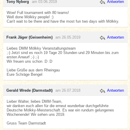
Tony Nyberg
am 03.06.2019
Antworten
Wow! Full tournament with 80 teams!
Well done Mölkky people! :)
Can't wait to be there and have the most fun two days with Mölkky.
Frank Jäger (Geisenheim)
am 26.05.2019
Antworten
Liebes DMM Mölkky Veranstaltungsteam
;-) Jetzt sind es noch 19 Tage 20 Stunden und 29 Minuten bis zum
ersten Anwurf ;-) ;-)
Wir freuen uns schon :D :D
Liebe Grüße aus dem Rheingau
Eure Schräge Bengel
Gerald Wrede (Darmstadt)
am 26.07.2018
Antworten
Lieber Walter, liebes DMM-Team,
wir danken euch allen für die erneut wunderbar durchgeführte
Deutsche Mölkky-Meisterschaft. Es war ein rundum gelungenes
Wochenende! Wir sehen uns 2019.
Gruss Team Darmstadt