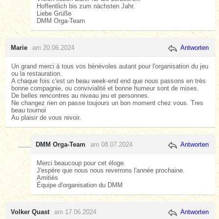
Hoffentlich bis zum nächsten Jahr.
Liebe Grüße
DMM Orga-Team
Marie
am 20.06.2024
Antworten
Un grand merci à tous vos bénévoles autant pour l'organisation du jeu
ou la restauration.
A chaque fois c'est un beau week-end end que nous passons en très
bonne compagnie, ou convivialité et bonne humeur sont de mises.
De belles rencontres au niveau jeu et personnes.
Ne changez rien on passe toujours un bon moment chez vous. Tres
beau tournoi
Au plaisir de vous revoir.
DMM Orga-Team
am 08.07.2024
Antworten
Merci beaucoup pour cet éloge.
J'espère que nous nous reverrons l'année prochaine.
Amitiés
Équipe d'organisation du DMM
Volker Quast
am 17.06.2024
Antworten