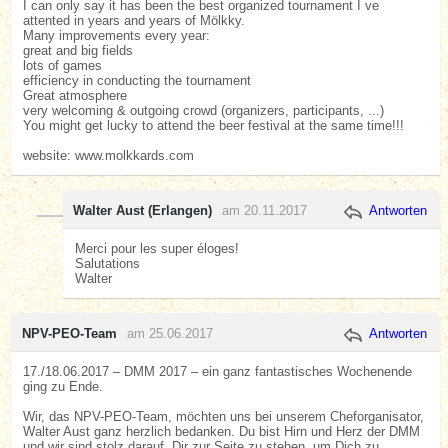
I can only say it has been the best organized tournament I ve
attented in years and years of Mölkky.
Many improvements every year:
great and big fields
lots of games
efficiency in conducting the tournament
Great atmosphere
very welcoming & outgoing crowd (organizers, participants, ...)
You might get lucky to attend the beer festival at the same time!!!
website: www.molkkards.com
Walter Aust (Erlangen)
am 20.11.2017
Antworten
Merci pour les super éloges!
Salutations
Walter
NPV-PEO-Team
am 25.06.2017
Antworten
17./18.06.2017 – DMM 2017 – ein ganz fantastisches Wochenende
ging zu Ende.
Wir, das NPV-PEO-Team, möchten uns bei unserem Cheforganisator,
Walter Aust ganz herzlich bedanken. Du bist Hirn und Herz der DMM
und wir sind stolz darauf, Dir zur Seite zu stehen, um Dich zu