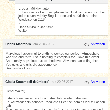
Erde an Mölkkynauten:
Schön, das es Euch so gefallen hat. Und wir freuen uns über
jeden neuen Mölkky-Begeisterten und natürlich auf eine
Wiedersehen 2018.
;-)
Liebe Grüße in den Orbit
Walter
Hannu Maaranen
am 20.06.2017
Antworten
Marvelous happening! Everything worked out perfect. Atmosphere
was fine and there just is nothing to complain for. I love this event.
And I really appriciate that tou had even Ahvenanmaans flag there.
You guys and girls did awesome job.
Best wishes Hannu.
Gisela Kettembeil (Nürnberg)
am 20.06.2017
Antworten
Lieber Walter,
natürlich werden wir auch nächstes Jahr wieder dabei sein.
Es war wieder ein schönes, friedliches Fest bei dem es viel zu lachen
gab.
Manches war auch zum Verzweifeln (das lag aber immer an uns und