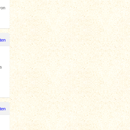
von
ten
es
ten