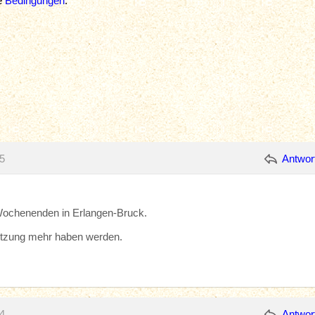
ie
Bedingungen
.
5
Antwor
 Wochenenden in Erlangen-Bruck.
etzung mehr haben werden.
4
Antwor