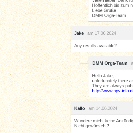
Vielen lieben Dank fü
Hoffentlich bis zum 
Liebe Grüße
DMM Orga-Team
Jake
am 17.06.2024
Any results available?
DMM Orga-Team
Hello Jake,
unfortunately there ar
They are always publ
http://www.npv-info.
Kallo
am 14.06.2024
Wundere mich, keine Ankündigu
Nicht gewünscht?