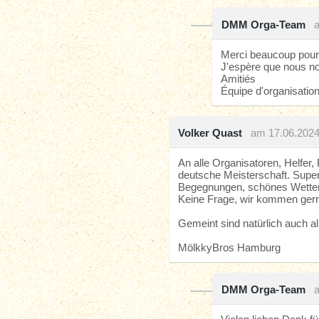
DMM Orga-Team
Merci beaucoup pour 
J'espère que nous no
Amitiés
Équipe d'organisati
Volker Quast
am 17.06.202
An alle Organisatoren, Helfer, 
deutsche Meisterschaft. Super o
Begegnungen, schönes Wetter
Keine Frage, wir kommen gern
Gemeint sind natürlich auch al
MölkkyBros Hamburg
DMM Orga-Team