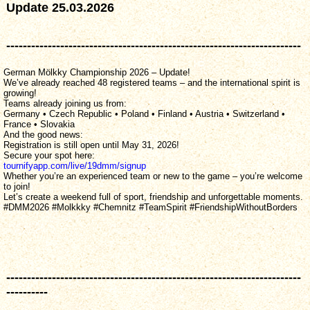
Update 25.03.2026
-----------------------------------------------------------------------
German Mölkky Championship 2026 – Update!
We’ve already reached 48 registered teams – and the international spirit is
growing!
Teams already joining us from:
Germany • Czech Republic • Poland • Finland • Austria • Switzerland •
France • Slovakia
And the good news:
Registration is still open until May 31, 2026!
Secure your spot here:
tournifyapp.com/live/19dmm/signup
Whether you’re an experienced team or new to the game – you’re welcome
to join!
Let’s create a weekend full of sport, friendship and unforgettable moments.
#DMM2026 #Molkkky #Chemnitz #TeamSpirit #FriendshipWithoutBorders
-----------------------------------------------------------------------
----------