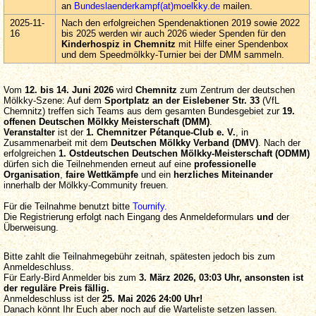
an
Bundeslaenderkampf(at)moelkky.de
mailen.
2025-11-
Nach den erfolgreichen Spendenaktionen 2019 sowie 2022
16
bis 2025 werden wir auch 2026 wieder Spenden für den
Kinderhospiz in Chemnitz
mit Hilfe einer Spendenbox
und dem Speedmölkky-Turnier bei der DMM sammeln.
Vom
12. bis 14. Juni 2026
wird
Chemnitz
zum Zentrum der deutschen
Mölkky-Szene: Auf dem
Sportplatz an der
Eislebener Str. 33
(VfL
Chemnitz) treffen sich Teams aus dem gesamten Bundesgebiet zur
19.
offenen Deutschen Mölkky Meisterschaft (DMM)
.
Veranstalter
ist der
1. Chemnitzer Pétanque-Club e. V.
, in
Zusammenarbeit mit dem
Deutschen Mölkky Verband (DMV)
. Nach der
erfolgreichen
1. Ostdeutschen Deutschen Mölkky-Meisterschaft (ODMM)
dürfen sich die Teilnehmenden erneut auf eine
professionelle
Organisation
,
faire Wettkämpfe
und ein
herzliches Miteinander
innerhalb der Mölkky-Community freuen.
Für die Teilnahme benutzt bitte
Tournify.
Die Registrierung erfolgt nach Eingang des Anmeldeformulars
und
der
Überweisung.
Bitte zahlt die Teilnahmegebühr zeitnah, spätesten jedoch bis zum
Anmeldeschluss.
Für Early-Bird Anmelder bis zum
3. März 2026, 03:03 Uhr, ansonsten ist
der reguläre Preis fällig.
Anmeldeschluss ist der
25. Mai 2026 24:00 Uhr!
Danach könnt Ihr Euch aber noch auf die Warteliste setzen lassen.