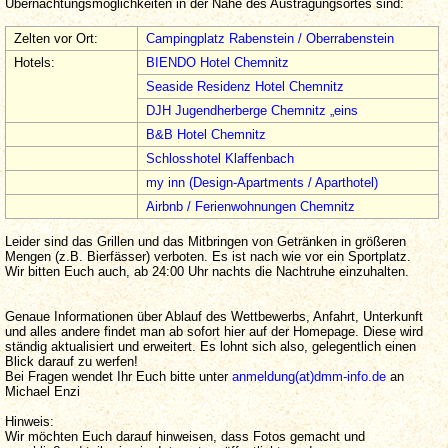
Übernachtungsmöglichkeiten in der Nähe des Austragungsortes sind:
Zelten vor Ort:
Campingplatz Rabenstein / Oberrabenstein
Hotels:
BIENDO Hotel Chemnitz
Seaside Residenz Hotel Chemnitz
DJH Jugendherberge Chemnitz „eins
B&B Hotel Chemnitz
Schlosshotel Klaffenbach
my inn (Design-Apartments / Aparthotel)
Airbnb / Ferienwohnungen Chemnitz
Leider sind das Grillen und das Mitbringen von Getränken in größeren
Mengen (z.B. Bierfässer) verboten. Es ist nach wie vor ein Sportplatz.
Wir bitten Euch auch, ab 24:00 Uhr nachts die Nachtruhe einzuhalten.
Genaue Informationen über Ablauf des Wettbewerbs, Anfahrt, Unterkunft
und alles andere findet man ab sofort hier auf der Homepage. Diese wird
ständig aktualisiert und erweitert. Es lohnt sich also, gelegentlich einen
Blick darauf zu werfen!
Bei Fragen wendet Ihr Euch bitte unter
anmeldung(at)dmm-info.de
an
Michael Enzi
Hinweis:
Wir möchten Euch darauf hinweisen, dass Fotos gemacht und