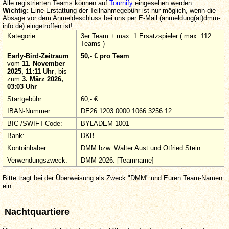
Alle registrierten Teams können auf
Tournify
eingesehen werden.
Wichtig:
Eine Erstattung der Teilnahmegebühr ist nur möglich, wenn die
Absage vor dem Anmeldeschluss bei uns per E-Mail (anmeldung(at)dmm-
info.de) eingetroffen ist!
Kategorie:
3er Team + max. 1 Ersatzspieler ( max. 112
Teams )
Early-Bird-Zeitraum
50,- € pro Team
.
vom
11. November
2025, 11:11 Uhr
, bis
zum
3. März 2026,
03:03 Uhr
Startgebühr:
60,- €
IBAN-Nummer:
DE26 1203 0000 1066 3256 12
BIC-/SWIFT-Code:
BYLADEM 1001
Bank:
DKB
Kontoinhaber:
DMM bzw. Walter Aust und Otfried Stein
Verwendungszweck:
DMM 2026: [Teamname]
Bitte tragt bei der Überweisung als Zweck "DMM" und Euren Team-Namen
ein.
Nachtquartiere