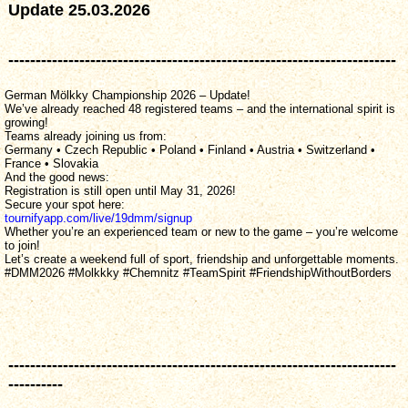
Update 25.03.2026
-----------------------------------------------------------------------
German Mölkky Championship 2026 – Update!
We’ve already reached 48 registered teams – and the international spirit is
growing!
Teams already joining us from:
Germany • Czech Republic • Poland • Finland • Austria • Switzerland •
France • Slovakia
And the good news:
Registration is still open until May 31, 2026!
Secure your spot here:
tournifyapp.com/live/19dmm/signup
Whether you’re an experienced team or new to the game – you’re welcome
to join!
Let’s create a weekend full of sport, friendship and unforgettable moments.
#DMM2026 #Molkkky #Chemnitz #TeamSpirit #FriendshipWithoutBorders
-----------------------------------------------------------------------
----------