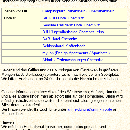
Übernachtungsmöglichkeiten in der Nähe des Austragungsortes sind:
Zelten vor Ort:
Campingplatz Rabenstein / Oberrabenstein
Hotels:
BIENDO Hotel Chemnitz
Seaside Residenz Hotel Chemnitz
DJH Jugendherberge Chemnitz „eins
B&B Hotel Chemnitz
Schlosshotel Klaffenbach
my inn (Design-Apartments / Aparthotel)
Airbnb / Ferienwohnungen Chemnitz
Leider sind das Grillen und das Mitbringen von Getränken in größeren
Mengen (z.B. Bierfässer) verboten. Es ist nach wie vor ein Sportplatz.
Wir bitten Euch auch, ab 24:00 Uhr nachts die Nachtruhe einzuhalten.
Genaue Informationen über Ablauf des Wettbewerbs, Anfahrt, Unterkunft
und alles andere findet man ab sofort hier auf der Homepage. Diese wird
ständig aktualisiert und erweitert. Es lohnt sich also, gelegentlich einen
Blick darauf zu werfen!
Bei Fragen wendet Ihr Euch bitte unter
anmeldung(at)dmm-info.de
an
Michael Enzi
Hinweis:
Wir möchten Euch darauf hinweisen, dass Fotos gemacht und