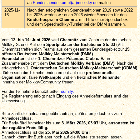
an
Bundeslaenderkampf(at)moelkky.de
mailen.
2025-11-
Nach den erfolgreichen Spendenaktionen 2019 sowie 2022
16
bis 2025 werden wir auch 2026 wieder Spenden für den
Kinderhospiz in Chemnitz
mit Hilfe einer Spendenbox
und dem Speedmölkky-Turnier bei der DMM sammeln.
Vom
12. bis 14. Juni 2026
wird
Chemnitz
zum Zentrum der deutschen
Mölkky-Szene: Auf dem
Sportplatz an der
Eislebener Str. 33
(VfL
Chemnitz) treffen sich Teams aus dem gesamten Bundesgebiet zur
19.
offenen Deutschen Mölkky Meisterschaft (DMM)
.
Veranstalter
ist der
1. Chemnitzer Pétanque-Club e. V.
, in
Zusammenarbeit mit dem
Deutschen Mölkky Verband (DMV)
. Nach der
erfolgreichen
1. Ostdeutschen Deutschen Mölkky-Meisterschaft (ODMM)
dürfen sich die Teilnehmenden erneut auf eine
professionelle
Organisation
,
faire Wettkämpfe
und ein
herzliches Miteinander
innerhalb der Mölkky-Community freuen.
Für die Teilnahme benutzt bitte
Tournify.
Die Registrierung erfolgt nach Eingang des Anmeldeformulars
und
der
Überweisung.
Bitte zahlt die Teilnahmegebühr zeitnah, spätesten jedoch bis zum
Anmeldeschluss.
Für Early-Bird Anmelder bis zum
3. März 2026, 03:03 Uhr, ansonsten ist
der reguläre Preis fällig.
Anmeldeschluss ist der
25. Mai 2026 24:00 Uhr!
Danach könnt Ihr Euch aber noch auf die Warteliste setzen lassen.