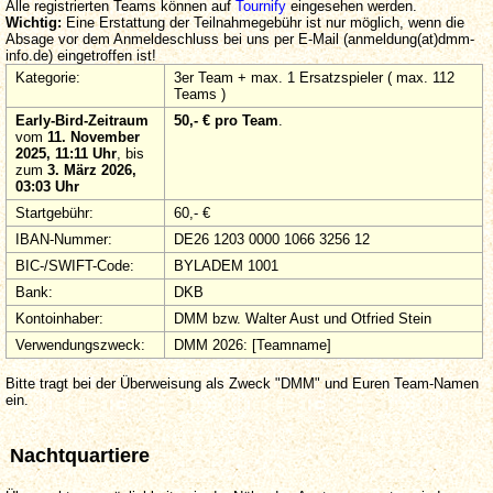
Alle registrierten Teams können auf
Tournify
eingesehen werden.
Wichtig:
Eine Erstattung der Teilnahmegebühr ist nur möglich, wenn die
Absage vor dem Anmeldeschluss bei uns per E-Mail (anmeldung(at)dmm-
info.de) eingetroffen ist!
Kategorie:
3er Team + max. 1 Ersatzspieler ( max. 112
Teams )
Early-Bird-Zeitraum
50,- € pro Team
.
vom
11. November
2025, 11:11 Uhr
, bis
zum
3. März 2026,
03:03 Uhr
Startgebühr:
60,- €
IBAN-Nummer:
DE26 1203 0000 1066 3256 12
BIC-/SWIFT-Code:
BYLADEM 1001
Bank:
DKB
Kontoinhaber:
DMM bzw. Walter Aust und Otfried Stein
Verwendungszweck:
DMM 2026: [Teamname]
Bitte tragt bei der Überweisung als Zweck "DMM" und Euren Team-Namen
ein.
Nachtquartiere