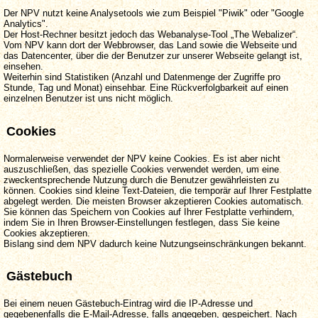
Der NPV nutzt keine Analysetools wie zum Beispiel "Piwik" oder "Google
Analytics".
Der Host-Rechner besitzt jedoch das Webanalyse-Tool „The Webalizer“.
Vom NPV kann dort der Webbrowser, das Land sowie die Webseite und
das Datencenter, über die der Benutzer zur unserer Webseite gelangt ist,
einsehen.
Weiterhin sind Statistiken (Anzahl und Datenmenge der Zugriffe pro
Stunde, Tag und Monat) einsehbar. Eine Rückverfolgbarkeit auf einen
einzelnen Benutzer ist uns nicht möglich.
Cookies
Normalerweise verwendet der NPV keine Cookies. Es ist aber nicht
auszuschließen, das spezielle Cookies verwendet werden, um eine
zweckentsprechende Nutzung durch die Benutzer gewährleisten zu
können. Cookies sind kleine Text-Dateien, die temporär auf Ihrer Festplatte
abgelegt werden. Die meisten Browser akzeptieren Cookies automatisch.
Sie können das Speichern von Cookies auf Ihrer Festplatte verhindern,
indem Sie in Ihren Browser-Einstellungen festlegen, dass Sie keine
Cookies akzeptieren.
Bislang sind dem NPV dadurch keine Nutzungseinschränkungen bekannt.
Gästebuch
Bei einem neuen Gästebuch-Eintrag wird die IP-Adresse und
gegebenenfalls die E-Mail-Adresse, falls angegeben, gespeichert. Nach