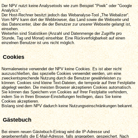
Der NPV nutzt keine Analysetools wie zum Beispiel "Piwik" oder "Google
Analytics".
Der Host-Rechner besitzt jedoch das Webanalyse-Tool „The Webalizer“.
Vom NPV kann dort der Webbrowser, das Land sowie die Webseite und
das Datencenter, über die der Benutzer zur unserer Webseite gelangt ist,
einsehen.
Weiterhin sind Statistiken (Anzahl und Datenmenge der Zugriffe pro
Stunde, Tag und Monat) einsehbar. Eine Rückverfolgbarkeit auf einen
einzelnen Benutzer ist uns nicht möglich.
Cookies
Normalerweise verwendet der NPV keine Cookies. Es ist aber nicht
auszuschließen, das spezielle Cookies verwendet werden, um eine
zweckentsprechende Nutzung durch die Benutzer gewährleisten zu
können. Cookies sind kleine Text-Dateien, die temporär auf Ihrer Festplatte
abgelegt werden. Die meisten Browser akzeptieren Cookies automatisch.
Sie können das Speichern von Cookies auf Ihrer Festplatte verhindern,
indem Sie in Ihren Browser-Einstellungen festlegen, dass Sie keine
Cookies akzeptieren.
Bislang sind dem NPV dadurch keine Nutzungseinschränkungen bekannt.
Gästebuch
Bei einem neuen Gästebuch-Eintrag wird die IP-Adresse und
gegebenenfalls die E-Mail-Adresse, falls angegeben, gespeichert. Nach