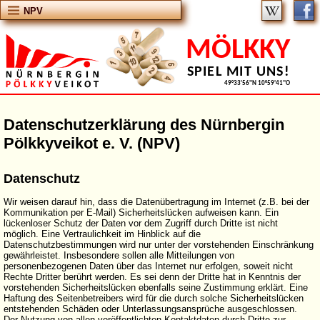
NPV
MÖLKKY
SPIEL MIT UNS!
49°33'56''N 10°59'41''O
Datenschutzerklärung des Nürnbergin
Pölkkyveikot e. V. (NPV)
Datenschutz
Wir weisen darauf hin, dass die Datenübertragung im Internet (z.B. bei der
Kommunikation per E-Mail) Sicherheitslücken aufweisen kann. Ein
lückenloser Schutz der Daten vor dem Zugriff durch Dritte ist nicht
möglich. Eine Vertraulichkeit im Hinblick auf die
Datenschutzbestimmungen wird nur unter der vorstehenden Einschränkung
gewährleistet. Insbesondere sollen alle Mitteilungen von
personenbezogenen Daten über das Internet nur erfolgen, soweit nicht
Rechte Dritter berührt werden. Es sei denn der Dritte hat in Kenntnis der
vorstehenden Sicherheitslücken ebenfalls seine Zustimmung erklärt. Eine
Haftung des Seitenbetreibers wird für die durch solche Sicherheitslücken
entstehenden Schäden oder Unterlassungsansprüche ausgeschlossen.
Der Nutzung von allen veröffentlichten Kontaktdaten durch Dritte zur