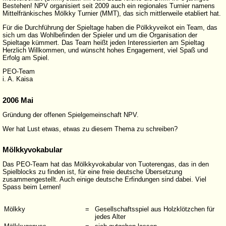
Bestehen! NPV organisiert seit 2009 auch ein regionales Turnier namens
Mittelfränkisches Mölkky Turnier (MMT), das sich mittlerweile etabliert hat.
Für die Durchführung der Spieltage haben die Pölkkyveikot ein Team, das
sich um das Wohlbefinden der Spieler und um die Organisation der
Spieltage kümmert. Das Team heißt jeden Interessierten am Spieltag
Herzlich Willkommen, und wünscht hohes Engagement, viel Spaß und
Erfolg am Spiel.
PEO-Team
i. A. Kaisa
2006 Mai
Gründung der offenen Spielgemeinschaft NPV.
Wer hat Lust etwas, etwas zu diesem Thema zu schreiben?
Mölkkyvokabular
Das PEO-Team hat das Mölkkyvokabular von Tuoterengas, das in den
Spielblocks zu finden ist, für eine freie deutsche Übersetzung
zusammengestellt. Auch einige deutsche Erfindungen sind dabei. Viel
Spass beim Lernen!
Mölkky
=
Gesellschaftsspiel aus Holzklötzchen für
jedes Alter