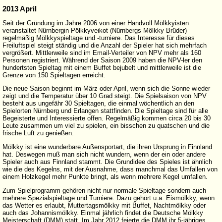
2013 April
Seit der Gründung im Jahre 2006 von einer Handvoll Mölkkyisten
veranstaltet Nürnbergin Pölkkyveikot (Nürnbergs Mölkky Brüder)
regelmäßig Mölkkyspieltage und -turniere. Das Interesse für dieses
Freiluftspiel steigt ständig und die Anzahl der Spieler hat sich mehrfach
vergrößert. Mittlerweile sind im Email-Verteiler von NPV mehr als 160
Personen registriert. Während der Saison 2009 haben die NPV-ler den
hundertsten Spieltag mit einem Buffet bejubelt und mittlerweile ist die
Grenze von 150 Spieltagen erreicht.
Die neue Saison beginnt im März oder April, wenn sich die Sonne wieder
zeigt und die Temperatur über 10 Grad steigt. Die Spielsaison von NPV
besteht aus ungefähr 30 Spieltagen, die einmal wöchentlich an den
Spielorten Nürnberg und Erlangen stattfinden. Die Spieltage sind für alle
Begeisterte und Interessierte offen. Regelmäßig kommen circa 20 bis 30
Leute zusammen um viel zu spielen, ein bisschen zu quatschen und die
frische Luft zu genießen.
Mölkky ist eine wunderbare Außensportart, die ihren Ursprung in Finnland
hat. Deswegen muß man sich nicht wundern, wenn der ein oder andere
Spieler auch aus Finnland stammt. Die Grundidee des Spieles ist ähnlich
wie die des Kegelns, mit der Ausnahme, dass manchmal das Umfallen von
einem Holzkegel mehr Punkte bringt, als wenn mehrere Kegel umfallen.
Zum Spielprogramm gehören nicht nur normale Spieltage sondern auch
mehrere Spezialspieltage und Turniere. Dazu gehört u.a. Eismölkky, wenn
das Wetter es erlaubt, Muttertagsmölkky mit Buffet, Nachtmölkky oder
auch das Johannismölkky. Einmal jährlich findet die Deutsche Mölkky
Meisterschaft (DMM) statt. Im Jahr 2012 feierte die DMM ihr 5-jähriges