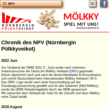
NPV
MÖLKKY
SPIEL MIT UNS!
49°33'56''N 10°59'41''O
Chronik des NPV (Nürnbergin
Pölkkyveikot)
2022 Juni
Am Vorabend der DMM 2022 (7. Juni) wurde nach mehreren
Anlaufversuchen der Deutsche Mölkky Verband (
DMV
) gegründet.
Dieser übernimmt nach und nach die deutschlandweite Kommunikation
und vertritt Deutschland beim internationalen Mölkky-Verband I.M.O.
Das DMV- Logo wurde nach einer Ausschreibung auf der
Gründungsversammlung gewählt und für den Gewinner (Wild Mölkky)
wurde die DMM-Teilnahmegebühr durch die DMM gesponsort.
Wir wünschen dem Verband als Gute für die Zukunft und dass Mölkky
mehr Zulauf erhält.
2016 August