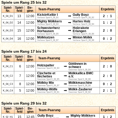
Spiele um Rang 25 bis 32
Spiel-
Spiel-
Be-
Team-Paarung
Ergebnis
Nr.
feld
ginn
KickörKellör I
Gully Boyz
⭢
13
12:00
2
:
1
K_04_D1
Verlierer Spiel K_08_B1
Verlierer Spiel K_08_B2
Mighty Mölkkers
Hartes Holz
⭢
14
12:00
1
:
2
K_04_D2
Verlierer Spiel K_08_B3
Verlierer Spiel K_08_B4
Schwesterherz
Holzrakete
⭢
15
12:00
2
:
0
K_04_D3
Horhausen
Erlangen
Verlierer Spiel K_08_B5
Verlierer Spiel K_08_B6
Mölkkatzen
Minion Mölkk
⭢
16
12:00
0
:
2
K_04_D4
Verlierer Spiel K_08_B7
Verlierer Spiel K_08_B8
Spiele um Rang 17 bis 24
Spiel-
Spiel-
Be-
Team-Paarung
Ergebnis
Nr.
feld
ginn
GöttInnen in
Holzspalter
⭢
6
12:00
2
:
0
K_04_C1
schwarz
Gewinner Spiel K_08_B3
Gewinner Spiel K_08_B4
Clochette et
Mölkkallica BMC
⭢
7
12:00
2
:
0
K_04_C2
fléchettes
e.V.
Gewinner Spiel K_08_B5
Gewinner Spiel K_08_B6
Mölkky Mix
Mölkkmaschine
⭢
8
12:00
0
:
2
K_04_C3
Gewinner Spiel K_08_B7
Gewinner Spiel K_08_B8
Mölkky-Wölfe
Mölkk-Zauberer
⭢
5
12:00
2
:
1
K_04_C4
Gewinner Spiel K_08_B1
Gewinner Spiel K_08_B2
Spiele um Rang 29 bis 32
Spiel-
Spiel-
Be-
Team-Paarung
Ergebnis
Nr.
feld
ginn
Gully Boyz
Mighty Mölkkers
⭢
15
12:45
1
:
2
K_02_H1