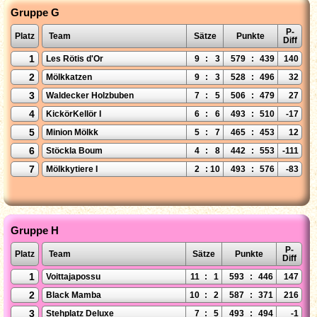
Gruppe G
P-
Platz
Team
Sätze
Punkte
Diff
1
Les Rötis d'Or
9
:
3
579
:
439
140
2
Mölkkatzen
9
:
3
528
:
496
32
3
Waldecker Holzbuben
7
:
5
506
:
479
27
4
KickörKellör I
6
:
6
493
:
510
-17
5
Minion Mölkk
5
:
7
465
:
453
12
6
Stöckla Boum
4
:
8
442
:
553
-111
7
Mölkkytiere I
2
:
10
493
:
576
-83
Gruppe H
P-
Platz
Team
Sätze
Punkte
Diff
1
Voittajapossu
11
:
1
593
:
446
147
2
Black Mamba
10
:
2
587
:
371
216
3
Stehplatz Deluxe
7
:
5
493
:
494
-1