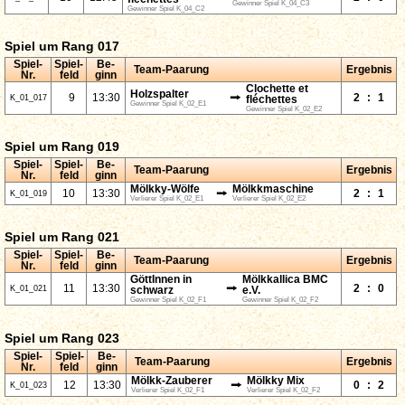
Gewinner Spiel K_04_C3
Gewinner Spiel K_04_C2
Spiel um Rang 017
Spiel-
Spiel-
Be-
Team-Paarung
Ergebnis
Nr.
feld
ginn
Clochette et
Holzspalter
⭢
9
13:30
2
:
1
K_01_017
fléchettes
Gewinner Spiel K_02_E1
Gewinner Spiel K_02_E2
Spiel um Rang 019
Spiel-
Spiel-
Be-
Team-Paarung
Ergebnis
Nr.
feld
ginn
Mölkky-Wölfe
Mölkkmaschine
⭢
10
13:30
2
:
1
K_01_019
Verlierer Spiel K_02_E1
Verlierer Spiel K_02_E2
Spiel um Rang 021
Spiel-
Spiel-
Be-
Team-Paarung
Ergebnis
Nr.
feld
ginn
GöttInnen in
Mölkkallica BMC
⭢
11
13:30
2
:
0
K_01_021
schwarz
e.V.
Gewinner Spiel K_02_F1
Gewinner Spiel K_02_F2
Spiel um Rang 023
Spiel-
Spiel-
Be-
Team-Paarung
Ergebnis
Nr.
feld
ginn
Mölkk-Zauberer
Mölkky Mix
⭢
12
13:30
0
:
2
K_01_023
Verlierer Spiel K_02_F1
Verlierer Spiel K_02_F2