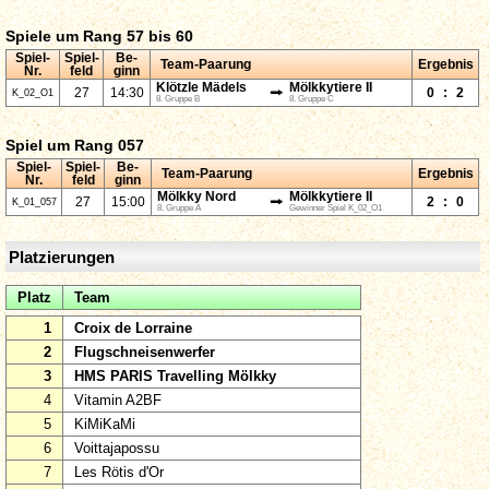
Spiele um Rang 57 bis 60
Spiel-
Spiel-
Be-
Team-Paarung
Ergebnis
Nr.
feld
ginn
Klötzle Mädels
Mölkkytiere II
⭢
27
14:30
0
:
2
K_02_O1
8. Gruppe B
8. Gruppe C
Spiel um Rang 057
Spiel-
Spiel-
Be-
Team-Paarung
Ergebnis
Nr.
feld
ginn
Mölkky Nord
Mölkkytiere II
⭢
27
15:00
2
:
0
K_01_057
8. Gruppe A
Gewinner Spiel K_02_O1
Platzierungen
Platz
Team
1
Croix de Lorraine
2
Flugschneisenwerfer
3
HMS PARIS Travelling Mölkky
4
Vitamin A2BF
5
KiMiKaMi
6
Voittajapossu
7
Les Rötis d'Or