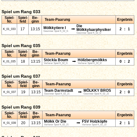
Spiel um Rang 033
Spiel-
Spiel-
Be-
Team-Paarung
Ergebnis
Nr.
feld
ginn
Die
Mölkkytiere I
⭢
17
13:15
2
:
1
K_01_033
Mölkkyluarphysiker
Gewinner Spiel K_02_I1
Gewinner Spiel K_02_I2
Spiel um Rang 035
Spiel-
Spiel-
Be-
Team-Paarung
Ergebnis
Nr.
feld
ginn
Stöckla Boum
Höllzbergmölkks
⭢
18
13:15
0
:
2
K_01_035
Verlierer Spiel K_02_I1
Verlierer Spiel K_02_I2
Spiel um Rang 037
Spiel-
Spiel-
Be-
Team-Paarung
Ergebnis
Nr.
feld
ginn
Team Darmstadt
MÖLKKY BROS
⭢
19
13:15
2
:
0
K_01_037
Gewinner Spiel K_02_J1
Gewinner Spiel K_02_J2
Spiel um Rang 039
Spiel-
Spiel-
Be-
Team-Paarung
Ergebnis
Nr.
feld
ginn
Mölkk Or Die
FSV Holzköpfe
⭢
20
13:15
2
:
1
K_01_039
Verlierer Spiel K_02_J1
Verlierer Spiel K_02_J2