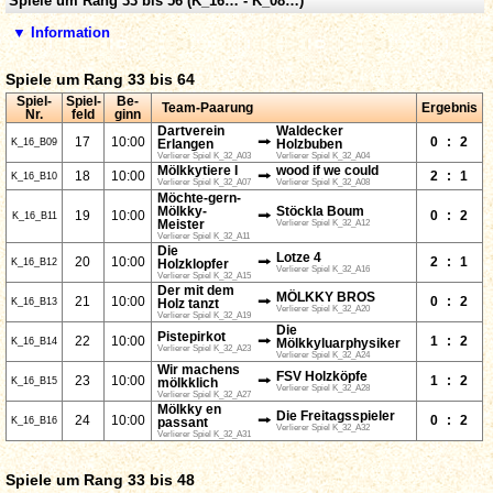
Spiele um Rang 33 bis 56 (K_16… - K_08…)
▼ Information
Spiele um Rang 33 bis 64
Spiel-
Spiel-
Be-
Team-Paarung
Ergebnis
Nr.
feld
ginn
Dartverein
Waldecker
⭢
17
10:00
0
:
2
K_16_B09
Erlangen
Holzbuben
Verlierer Spiel K_32_A03
Verlierer Spiel K_32_A04
Mölkkytiere I
wood if we could
⭢
18
10:00
2
:
1
K_16_B10
Verlierer Spiel K_32_A07
Verlierer Spiel K_32_A08
Möchte-gern-
Mölkky-
Stöckla Boum
⭢
19
10:00
0
:
2
K_16_B11
Meister
Verlierer Spiel K_32_A12
Verlierer Spiel K_32_A11
Die
Lotze 4
⭢
20
10:00
2
:
1
K_16_B12
Holzklopfer
Verlierer Spiel K_32_A16
Verlierer Spiel K_32_A15
Der mit dem
MÖLKKY BROS
⭢
21
10:00
0
:
2
K_16_B13
Holz tanzt
Verlierer Spiel K_32_A20
Verlierer Spiel K_32_A19
Die
Pistepirkot
⭢
22
10:00
1
:
2
K_16_B14
Mölkkyluarphysiker
Verlierer Spiel K_32_A23
Verlierer Spiel K_32_A24
Wir machens
FSV Holzköpfe
⭢
23
10:00
1
:
2
K_16_B15
mölkklich
Verlierer Spiel K_32_A28
Verlierer Spiel K_32_A27
Mölkky en
Die Freitagsspieler
⭢
24
10:00
0
:
2
K_16_B16
passant
Verlierer Spiel K_32_A32
Verlierer Spiel K_32_A31
Spiele um Rang 33 bis 48