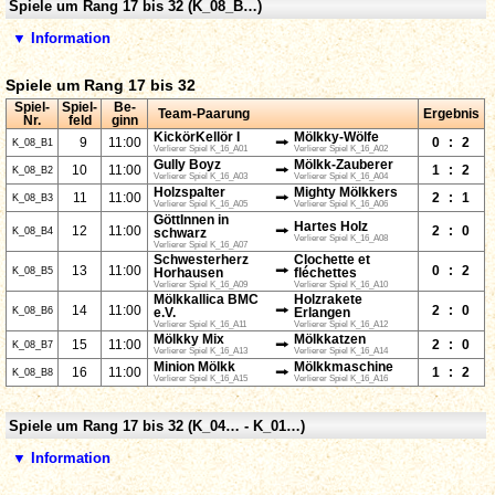
Spiele um Rang 17 bis 32 (K_08_B…)
▼ Information
Spiele um Rang 17 bis 32
Spiel-
Spiel-
Be-
Team-Paarung
Ergebnis
Nr.
feld
ginn
KickörKellör I
Mölkky-Wölfe
⭢
9
11:00
0
:
2
K_08_B1
Verlierer Spiel K_16_A01
Verlierer Spiel K_16_A02
Gully Boyz
Mölkk-Zauberer
⭢
10
11:00
1
:
2
K_08_B2
Verlierer Spiel K_16_A03
Verlierer Spiel K_16_A04
Holzspalter
Mighty Mölkkers
⭢
11
11:00
2
:
1
K_08_B3
Verlierer Spiel K_16_A05
Verlierer Spiel K_16_A06
GöttInnen in
Hartes Holz
⭢
12
11:00
2
:
0
K_08_B4
schwarz
Verlierer Spiel K_16_A08
Verlierer Spiel K_16_A07
Schwesterherz
Clochette et
⭢
13
11:00
0
:
2
K_08_B5
Horhausen
fléchettes
Verlierer Spiel K_16_A09
Verlierer Spiel K_16_A10
Mölkkallica BMC
Holzrakete
⭢
14
11:00
2
:
0
K_08_B6
e.V.
Erlangen
Verlierer Spiel K_16_A11
Verlierer Spiel K_16_A12
Mölkky Mix
Mölkkatzen
⭢
15
11:00
2
:
0
K_08_B7
Verlierer Spiel K_16_A13
Verlierer Spiel K_16_A14
Minion Mölkk
Mölkkmaschine
⭢
16
11:00
1
:
2
K_08_B8
Verlierer Spiel K_16_A15
Verlierer Spiel K_16_A16
Spiele um Rang 17 bis 32 (K_04… - K_01…)
▼ Information