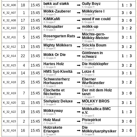
bøkk auf støkk
Gully Boyz
⭢
18
15:45
1
:
3
K_32_A06
4. Gruppe C
5. Gruppe H
Mölkk-Zauberer
Mölkkytiere I
⭢
1
15:45
3
:
0
K_32_A07
2. Gruppe D
7. Gruppe G
KiMiKaMi
wood if we could
⭢
17
15:45
3
:
0
K_32_A08
3. Gruppe F
6. Gruppe A
Holzspalter
mölkk-up
⭢
23
15:45
3
:
2
K_32_A10
4. Gruppe E
5. Gruppe B
Möchte-gern-
Rosengarten Rats
⭢
5
15:45
3
:
1
K_32_A11
Mölkky-Meister
2. Gruppe F
7. Gruppe A
Mighty Mölkkers
Stöckla Boum
⭢
13
15:45
3
:
2
K_32_A12
3. Gruppe E
6. Gruppe G
GöttInnen in
Mölkk Or Die
⭢
22
15:45
1
:
3
K_32_A14
schwarz
4. Gruppe A
5. Gruppe F
Hartes Holz
Die Holzklopfer
⭢
4
15:45
3
:
2
K_32_A15
2. Gruppe B
7. Gruppe E
HMS Syö Kiveltä
Lotze 4
⭢
14
15:45
3
:
1
K_32_A16
3. Gruppe D
6. Gruppe C
Schwesterherz
Eberner
⭢
25
15:45
3
:
2
K_32_A18
Horhausen
Wurfkünstler
4. Gruppe D
5. Gruppe A
Clochette et
Der mit dem Holz
⭢
7
15:45
3
:
0
K_32_A19
fléchettes
tanzt
2. Gruppe E
7. Gruppe H
Stehplatz Deluxe
MÖLKKY BROS
⭢
11
15:45
3
:
1
K_32_A20
3. Gruppe H
6. Gruppe F
Mölkkallica BMC
Mölkkyway
⭢
19
15:45
1
:
3
K_32_A22
e.V.
4. Gruppe H
5. Gruppe E
Holz Maul
Pistepirkot
⭢
2
15:45
3
:
0
K_32_A23
2. Gruppe A
7. Gruppe D
Holzrakete
Die
⭢
16
15:45
3
:
0
K_32_A24
Erlangen
Mölkkyluarphysiker
3. Gruppe A
6. Gruppe B