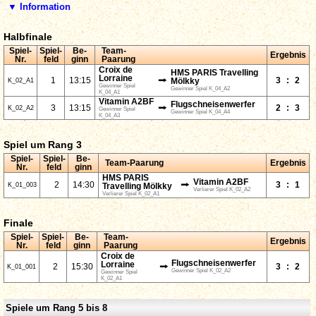
▼ Information
Halbfinale
Spiel-
Spiel-
Be-
Team-
Ergebnis
Nr.
feld
ginn
Paarung
Croix de
HMS PARIS Travelling
Lorraine
⭢
1
13:15
3
:
2
K_02_A1
Mölkky
Gewinner Spiel
Gewinner Spiel K_04_A2
K_04_A1
Vitamin A2BF
Flugschneisenwerfer
⭢
3
13:15
2
:
3
K_02_A2
Gewinner Spiel
Gewinner Spiel K_04_A4
K_04_A3
Spiel um Rang 3
Spiel-
Spiel-
Be-
Team-Paarung
Ergebnis
Nr.
feld
ginn
HMS PARIS
Vitamin A2BF
⭢
2
14:30
3
:
1
K_01_003
Travelling Mölkky
Verlierer Spiel K_02_A2
Verlierer Spiel K_02_A1
Finale
Spiel-
Spiel-
Be-
Team-
Ergebnis
Nr.
feld
ginn
Paarung
Croix de
Flugschneisenwerfer
Lorraine
⭢
2
15:30
3
:
2
K_01_001
Gewinner Spiel K_02_A2
Gewinner Spiel
K_02_A1
Spiele um Rang 5 bis 8