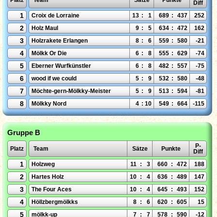
Diff
1
Croix de Lorraine
13
:
1
689
:
437
252
2
Holz Maul
9
:
5
634
:
472
162
3
Holzrakete Erlangen
8
:
6
559
:
580
-21
4
Mölkk Or Die
6
:
8
555
:
629
-74
5
Eberner Wurfkünstler
6
:
8
482
:
557
-75
6
wood if we could
5
:
9
532
:
580
-48
7
Möchte-gern-Mölkky-Meister
5
:
9
513
:
594
-81
8
Mölkky Nord
4
:
10
549
:
664
-115
Gruppe B
P-
Platz
Team
Sätze
Punkte
Diff
1
Holzweg
11
:
3
660
:
472
188
2
Hartes Holz
10
:
4
636
:
489
147
3
The Four Aces
10
:
4
645
:
493
152
4
Höllzbergmölkks
8
:
6
620
:
605
15
5
mölkk-up
7
:
7
578
:
590
-12