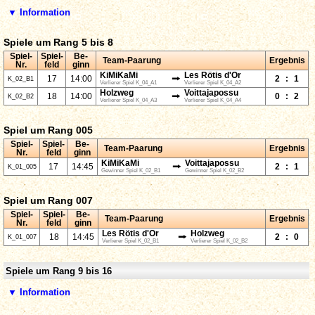
▼ Information
Spiele um Rang 5 bis 8
Spiel-
Spiel-
Be-
Team-Paarung
Ergebnis
Nr.
feld
ginn
KiMiKaMi
Les Rötis d'Or
⭢
17
14:00
2
:
1
K_02_B1
Verlierer Spiel K_04_A1
Verlierer Spiel K_04_A2
Holzweg
Voittajapossu
⭢
18
14:00
0
:
2
K_02_B2
Verlierer Spiel K_04_A3
Verlierer Spiel K_04_A4
Spiel um Rang 005
Spiel-
Spiel-
Be-
Team-Paarung
Ergebnis
Nr.
feld
ginn
KiMiKaMi
Voittajapossu
⭢
17
14:45
2
:
1
K_01_005
Gewinner Spiel K_02_B1
Gewinner Spiel K_02_B2
Spiel um Rang 007
Spiel-
Spiel-
Be-
Team-Paarung
Ergebnis
Nr.
feld
ginn
Les Rötis d'Or
Holzweg
⭢
18
14:45
2
:
0
K_01_007
Verlierer Spiel K_02_B1
Verlierer Spiel K_02_B2
Spiele um Rang 9 bis 16
▼ Information