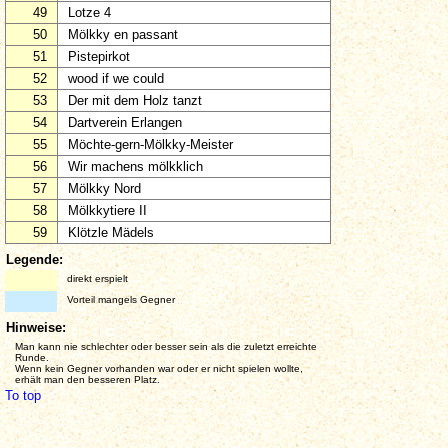
49
Lotze 4
50
Mölkky en passant
51
Pistepirkot
52
wood if we could
53
Der mit dem Holz tanzt
54
Dartverein Erlangen
55
Möchte-gern-Mölkky-Meister
56
Wir machens mölkklich
57
Mölkky Nord
58
Mölkkytiere II
59
Klötzle Mädels
Legende:
direkt erspielt
Vorteil mangels Gegner
Hinweise:
Man kann nie schlechter oder besser sein als die zuletzt erreichte
Runde.
Wenn kein Gegner vorhanden war oder er nicht spielen wollte,
erhält man den besseren Platz.
To top