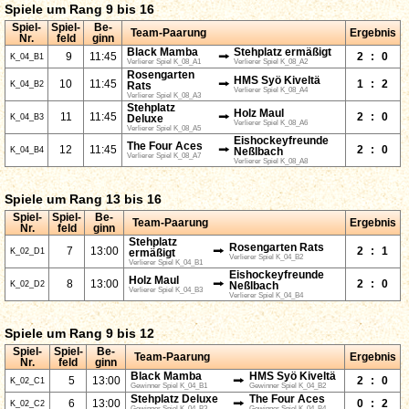
Spiele um Rang 9 bis 16
Spiel-
Spiel-
Be-
Team-Paarung
Ergebnis
Nr.
feld
ginn
Black Mamba
Stehplatz ermäßigt
⭢
9
11:45
2
:
0
K_04_B1
Verlierer Spiel K_08_A1
Verlierer Spiel K_08_A2
Rosengarten
HMS Syö Kiveltä
⭢
10
11:45
1
:
2
K_04_B2
Rats
Verlierer Spiel K_08_A4
Verlierer Spiel K_08_A3
Stehplatz
Holz Maul
⭢
11
11:45
2
:
0
K_04_B3
Deluxe
Verlierer Spiel K_08_A6
Verlierer Spiel K_08_A5
Eishockeyfreunde
The Four Aces
⭢
12
11:45
2
:
0
K_04_B4
Neßlbach
Verlierer Spiel K_08_A7
Verlierer Spiel K_08_A8
Spiele um Rang 13 bis 16
Spiel-
Spiel-
Be-
Team-Paarung
Ergebnis
Nr.
feld
ginn
Stehplatz
Rosengarten Rats
⭢
7
13:00
2
:
1
K_02_D1
ermäßigt
Verlierer Spiel K_04_B2
Verlierer Spiel K_04_B1
Eishockeyfreunde
Holz Maul
⭢
8
13:00
2
:
0
K_02_D2
Neßlbach
Verlierer Spiel K_04_B3
Verlierer Spiel K_04_B4
Spiele um Rang 9 bis 12
Spiel-
Spiel-
Be-
Team-Paarung
Ergebnis
Nr.
feld
ginn
Black Mamba
HMS Syö Kiveltä
⭢
5
13:00
2
:
0
K_02_C1
Gewinner Spiel K_04_B1
Gewinner Spiel K_04_B2
Stehplatz Deluxe
The Four Aces
⭢
6
13:00
0
:
2
K_02_C2
Gewinner Spiel K_04_B3
Gewinner Spiel K_04_B4