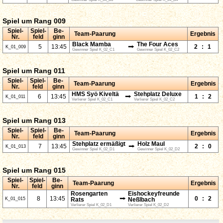
Spiel um Rang 009
Spiel-
Spiel-
Be-
Team-Paarung
Ergebnis
Nr.
feld
ginn
Black Mamba
The Four Aces
⭢
5
13:45
2
:
1
K_01_009
Gewinner Spiel K_02_C1
Gewinner Spiel K_02_C2
Spiel um Rang 011
Spiel-
Spiel-
Be-
Team-Paarung
Ergebnis
Nr.
feld
ginn
HMS Syö Kiveltä
Stehplatz Deluxe
⭢
6
13:45
1
:
2
K_01_011
Verlierer Spiel K_02_C1
Verlierer Spiel K_02_C2
Spiel um Rang 013
Spiel-
Spiel-
Be-
Team-Paarung
Ergebnis
Nr.
feld
ginn
Stehplatz ermäßigt
Holz Maul
⭢
7
13:45
2
:
0
K_01_013
Gewinner Spiel K_02_D1
Gewinner Spiel K_02_D2
Spiel um Rang 015
Spiel-
Spiel-
Be-
Team-Paarung
Ergebnis
Nr.
feld
ginn
Rosengarten
Eishockeyfreunde
⭢
8
13:45
0
:
2
K_01_015
Rats
Neßlbach
Verlierer Spiel K_02_D1
Verlierer Spiel K_02_D2