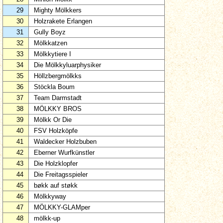
29
Mighty Mölkkers
30
Holzrakete Erlangen
31
Gully Boyz
32
Mölkkatzen
33
Mölkkytiere I
34
Die Mölkkyluarphysiker
35
Höllzbergmölkks
36
Stöckla Boum
37
Team Darmstadt
38
MÖLKKY BROS
39
Mölkk Or Die
40
FSV Holzköpfe
41
Waldecker Holzbuben
42
Eberner Wurfkünstler
43
Die Holzklopfer
44
Die Freitagsspieler
45
bøkk auf støkk
46
Mölkkyway
47
MÖLKKY-GLAMper
48
mölkk-up