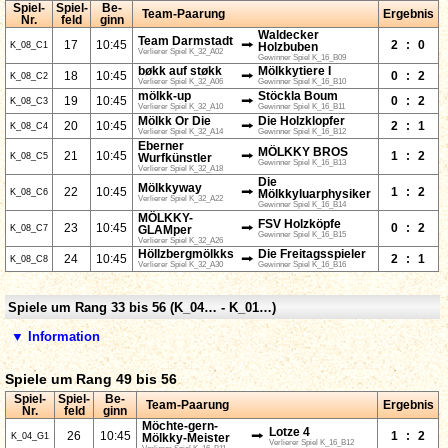
Spiel-
Spiel-
Be-
Team-Paarung
Ergebnis
Nr.
feld
ginn
Waldecker
Team Darmstadt
⭢
17
10:45
2
:
0
K_08_C1
Holzbuben
Verlierer Spiel K_32_A02
Gewinner Spiel K_16_B09
bøkk auf støkk
Mölkkytiere I
⭢
18
10:45
0
:
2
K_08_C2
Verlierer Spiel K_32_A06
Gewinner Spiel K_16_B10
mölkk-up
Stöckla Boum
⭢
19
10:45
0
:
2
K_08_C3
Verlierer Spiel K_32_A10
Gewinner Spiel K_16_B11
Mölkk Or Die
Die Holzklopfer
⭢
20
10:45
2
:
1
K_08_C4
Verlierer Spiel K_32_A14
Gewinner Spiel K_16_B12
Eberner
MÖLKKY BROS
⭢
21
10:45
1
:
2
K_08_C5
Wurfkünstler
Gewinner Spiel K_16_B13
Verlierer Spiel K_32_A18
Die
Mölkkyway
⭢
22
10:45
1
:
2
K_08_C6
Mölkkyluarphysiker
Verlierer Spiel K_32_A22
Gewinner Spiel K_16_B14
MÖLKKY-
FSV Holzköpfe
⭢
23
10:45
0
:
2
K_08_C7
GLAMper
Gewinner Spiel K_16_B15
Verlierer Spiel K_32_A26
Höllzbergmölkks
Die Freitagsspieler
⭢
24
10:45
2
:
1
K_08_C8
Verlierer Spiel K_32_A30
Gewinner Spiel K_16_B16
Spiele um Rang 33 bis 56 (K_04… - K_01…)
▼ Information
Spiele um Rang 49 bis 56
Spiel-
Spiel-
Be-
Team-Paarung
Ergebnis
Nr.
feld
ginn
Möchte-gern-
Lotze 4
⭢
26
10:45
1
:
2
K_04_G1
Mölkky-Meister
Verlierer Spiel K_16_B12