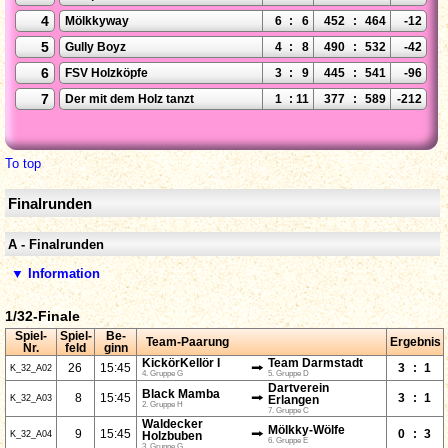
4
Mölkkyway
6
:
6
452
:
464
-12
5
Gully Boyz
4
:
8
490
:
532
-42
6
FSV Holzköpfe
3
:
9
445
:
541
-96
7
Der mit dem Holz tanzt
1
:
11
377
:
589
-212
To top
Finalrunden
A - Finalrunden
▼ Information
1/32-Finale
Spiel-
Spiel-
Be-
Team-Paarung
Ergebnis
Nr.
feld
ginn
KickörKellör I
Team Darmstadt
⭢
26
15:45
3
:
1
K_32_A02
4. Gruppe G
5. Gruppe D
Dartverein
Black Mamba
⭢
8
15:45
3
:
1
K_32_A03
Erlangen
2. Gruppe H
7. Gruppe C
Waldecker
Mölkky-Wölfe
⭢
9
15:45
0
:
3
K_32_A04
Holzbuben
6. Gruppe E
3. Gruppe G