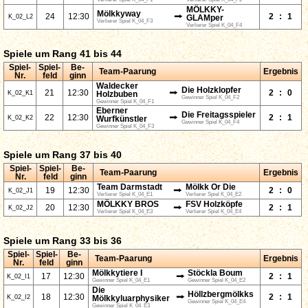
MÖLKKY-
Mölkkyway
⭢
24
12:30
2
:
1
K_02_L2
GLAMper
Verlierer Spiel K_04_F3
Verlierer Spiel K_04_F4
Spiele um Rang 41 bis 44
Spiel-
Spiel-
Be-
Team-Paarung
Ergebnis
Nr.
feld
ginn
Waldecker
Die Holzklopfer
⭢
21
12:30
2
:
0
K_02_K1
Holzbuben
Gewinner Spiel K_04_F2
Gewinner Spiel K_04_F1
Eberner
Die Freitagsspieler
⭢
22
12:30
2
:
1
K_02_K2
Wurfkünstler
Gewinner Spiel K_04_F4
Gewinner Spiel K_04_F3
Spiele um Rang 37 bis 40
Spiel-
Spiel-
Be-
Team-Paarung
Ergebnis
Nr.
feld
ginn
Team Darmstadt
Mölkk Or Die
⭢
19
12:30
2
:
0
K_02_J1
Verlierer Spiel K_04_E1
Verlierer Spiel K_04_E2
MÖLKKY BROS
FSV Holzköpfe
⭢
20
12:30
2
:
1
K_02_J2
Verlierer Spiel K_04_E3
Verlierer Spiel K_04_E4
Spiele um Rang 33 bis 36
Spiel-
Spiel-
Be-
Team-Paarung
Ergebnis
Nr.
feld
ginn
Mölkkytiere I
Stöckla Boum
⭢
17
12:30
2
:
1
K_02_I1
Gewinner Spiel K_04_E1
Gewinner Spiel K_04_E2
Die
Höllzbergmölkks
⭢
18
12:30
2
:
1
K_02_I2
Mölkkyluarphysiker
Gewinner Spiel K_04_E4
Gewinner Spiel K_04_E3