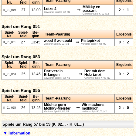
Team-Paarung
Ergebnis
Nr.
feld
ginn
Mölkky en
Lotze 4
⭢
27
13:00
2
:
1
K_01_049
passant
Gewinner Spiel K_02_M1
Gewinner Spiel K_02_M2
Spiel um Rang 051
Spiel-
Spiel-
Be-
Team-Paarung
Ergebnis
Nr.
feld
ginn
wood if we could
Pistepirkot
⭢
27
13:45
0
:
2
K_01_051
Verlierer Spiel K_02_M1
Verlierer Spiel K_02_M2
Spiel um Rang 053
Spiel-
Spiel-
Be-
Team-Paarung
Ergebnis
Nr.
feld
ginn
Dartverein
Der mit dem
⭢
25
13:45
0
:
2
K_01_053
Erlangen
Holz tanzt
Gewinner Spiel K_02_N1
Gewinner Spiel K_02_N2
Spiel um Rang 055
Spiel-
Spiel-
Be-
Team-Paarung
Ergebnis
Nr.
feld
ginn
Möchte-gern-
Wir machens
⭢
26
13:45
2
:
0
K_01_055
Mölkky-Meister
mölkklich
Verlierer Spiel K_02_N1
Verlierer Spiel K_02_N2
Spiele um Rang 57 bis 59 (K_02… - K_01…)
▼ Information