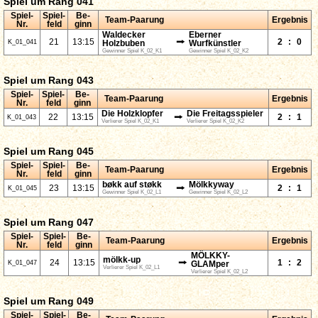
Spiel um Rang 041
Spiel-
Spiel-
Be-
Team-Paarung
Ergebnis
Nr.
feld
ginn
Waldecker
Eberner
⭢
21
13:15
2
:
0
K_01_041
Holzbuben
Wurfkünstler
Gewinner Spiel K_02_K1
Gewinner Spiel K_02_K2
Spiel um Rang 043
Spiel-
Spiel-
Be-
Team-Paarung
Ergebnis
Nr.
feld
ginn
Die Holzklopfer
Die Freitagsspieler
⭢
22
13:15
2
:
1
K_01_043
Verlierer Spiel K_02_K1
Verlierer Spiel K_02_K2
Spiel um Rang 045
Spiel-
Spiel-
Be-
Team-Paarung
Ergebnis
Nr.
feld
ginn
bøkk auf støkk
Mölkkyway
⭢
23
13:15
2
:
1
K_01_045
Gewinner Spiel K_02_L1
Gewinner Spiel K_02_L2
Spiel um Rang 047
Spiel-
Spiel-
Be-
Team-Paarung
Ergebnis
Nr.
feld
ginn
MÖLKKY-
mölkk-up
⭢
24
13:15
1
:
2
K_01_047
GLAMper
Verlierer Spiel K_02_L1
Verlierer Spiel K_02_L2
Spiel um Rang 049
Spiel-
Spiel-
Be-