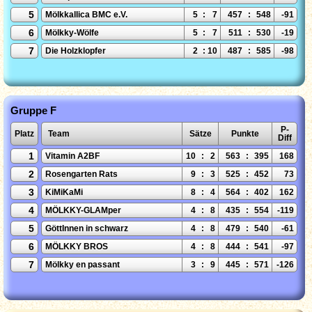
5
Mölkkallica BMC e.V.
5
:
7
457
:
548
-91
6
Mölkky-Wölfe
5
:
7
511
:
530
-19
7
Die Holzklopfer
2
:
10
487
:
585
-98
Gruppe F
P-
Platz
Team
Sätze
Punkte
Diff
1
Vitamin A2BF
10
:
2
563
:
395
168
2
Rosengarten Rats
9
:
3
525
:
452
73
3
KiMiKaMi
8
:
4
564
:
402
162
4
MÖLKKY-GLAMper
4
:
8
435
:
554
-119
5
GöttInnen in schwarz
4
:
8
479
:
540
-61
6
MÖLKKY BROS
4
:
8
444
:
541
-97
7
Mölkky en passant
3
:
9
445
:
571
-126