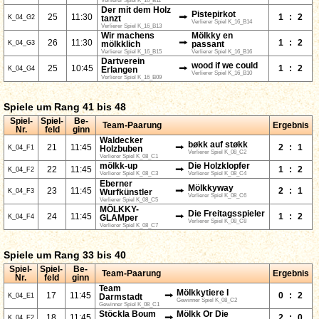
Verlierer Spiel K_16_B11
Der mit dem Holz
Pistepirkot
⭢
25
11:30
1
:
2
K_04_G2
tanzt
Verlierer Spiel K_16_B14
Verlierer Spiel K_16_B13
Wir machens
Mölkky en
⭢
26
11:30
1
:
2
K_04_G3
mölkklich
passant
Verlierer Spiel K_16_B15
Verlierer Spiel K_16_B16
Dartverein
wood if we could
⭢
25
10:45
1
:
2
K_04_G4
Erlangen
Verlierer Spiel K_16_B10
Verlierer Spiel K_16_B09
Spiele um Rang 41 bis 48
Spiel-
Spiel-
Be-
Team-Paarung
Ergebnis
Nr.
feld
ginn
Waldecker
bøkk auf støkk
⭢
21
11:45
2
:
1
K_04_F1
Holzbuben
Verlierer Spiel K_08_C2
Verlierer Spiel K_08_C1
mölkk-up
Die Holzklopfer
⭢
22
11:45
1
:
2
K_04_F2
Verlierer Spiel K_08_C3
Verlierer Spiel K_08_C4
Eberner
Mölkkyway
⭢
23
11:45
2
:
1
K_04_F3
Wurfkünstler
Verlierer Spiel K_08_C6
Verlierer Spiel K_08_C5
MÖLKKY-
Die Freitagsspieler
⭢
24
11:45
1
:
2
K_04_F4
GLAMper
Verlierer Spiel K_08_C8
Verlierer Spiel K_08_C7
Spiele um Rang 33 bis 40
Spiel-
Spiel-
Be-
Team-Paarung
Ergebnis
Nr.
feld
ginn
Team
Mölkkytiere I
⭢
17
11:45
0
:
2
K_04_E1
Darmstadt
Gewinner Spiel K_08_C2
Gewinner Spiel K_08_C1
Stöckla Boum
Mölkk Or Die
⭢
18
11:45
2
:
0
K_04_E2