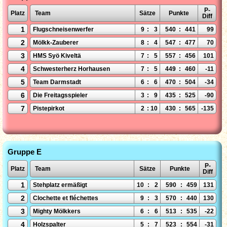
P-
Platz
Team
Sätze
Punkte
Diff
1
Flugschneisenwerfer
9
:
3
540
:
441
99
2
Mölkk-Zauberer
8
:
4
547
:
477
70
3
HMS Syö Kiveltä
7
:
5
557
:
456
101
4
Schwesterherz Horhausen
7
:
5
449
:
460
-11
5
Team Darmstadt
6
:
6
470
:
504
-34
6
Die Freitagsspieler
3
:
9
435
:
525
-90
7
Pistepirkot
2
:
10
430
:
565
-135
Gruppe E
P-
Platz
Team
Sätze
Punkte
Diff
1
Stehplatz ermäßigt
10
:
2
590
:
459
131
2
Clochette et fléchettes
9
:
3
570
:
440
130
3
Mighty Mölkkers
6
:
6
513
:
535
-22
4
Holzspalter
5
:
7
523
:
554
-31