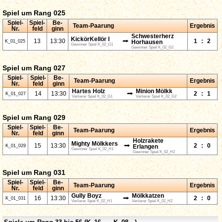
Spiel um Rang 025
Spiel-
Spiel-
Be-
Team-Paarung
Ergebnis
Nr.
feld
ginn
Schwesterherz
KickörKellör I
⭢
13
13:30
1
:
2
K_01_025
Horhausen
Gewinner Spiel K_02_G1
Gewinner Spiel K_02_G2
Spiel um Rang 027
Spiel-
Spiel-
Be-
Team-Paarung
Ergebnis
Nr.
feld
ginn
Hartes Holz
Minion Mölkk
⭢
14
13:30
2
:
1
K_01_027
Verlierer Spiel K_02_G1
Verlierer Spiel K_02_G2
Spiel um Rang 029
Spiel-
Spiel-
Be-
Team-Paarung
Ergebnis
Nr.
feld
ginn
Holzrakete
Mighty Mölkkers
⭢
15
13:30
2
:
0
K_01_029
Erlangen
Gewinner Spiel K_02_H1
Gewinner Spiel K_02_H2
Spiel um Rang 031
Spiel-
Spiel-
Be-
Team-Paarung
Ergebnis
Nr.
feld
ginn
Gully Boyz
Mölkkatzen
⭢
16
13:30
2
:
0
K_01_031
Verlierer Spiel K_02_H1
Verlierer Spiel K_02_H2