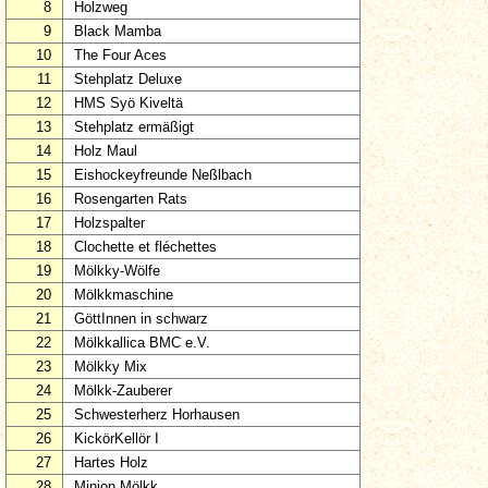
8
Holzweg
9
Black Mamba
10
The Four Aces
11
Stehplatz Deluxe
12
HMS Syö Kiveltä
13
Stehplatz ermäßigt
14
Holz Maul
15
Eishockeyfreunde Neßlbach
16
Rosengarten Rats
17
Holzspalter
18
Clochette et fléchettes
19
Mölkky-Wölfe
20
Mölkkmaschine
21
GöttInnen in schwarz
22
Mölkkallica BMC e.V.
23
Mölkky Mix
24
Mölkk-Zauberer
25
Schwesterherz Horhausen
26
KickörKellör I
27
Hartes Holz
28
Minion Mölkk