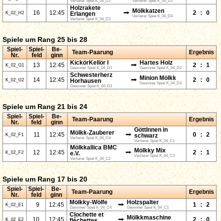
Verlierer Spiel K_04_D1
Verlierer Spiel K_04_D2
Holzrakete
Mölkkatzen
⭢
16
12:45
2
:
0
K_02_H2
Erlangen
Verlierer Spiel K_04_D4
Verlierer Spiel K_04_D3
Spiele um Rang 25 bis 28
Spiel-
Spiel-
Be-
Team-Paarung
Ergebnis
Nr.
feld
ginn
KickörKellör I
Hartes Holz
⭢
13
12:45
2
:
1
K_02_G1
Gewinner Spiel K_04_D1
Gewinner Spiel K_04_D2
Schwesterherz
Minion Mölkk
⭢
14
12:45
2
:
0
K_02_G2
Horhausen
Gewinner Spiel K_04_D4
Gewinner Spiel K_04_D3
Spiele um Rang 21 bis 24
Spiel-
Spiel-
Be-
Team-Paarung
Ergebnis
Nr.
feld
ginn
GöttInnen in
Mölkk-Zauberer
⭢
11
12:45
0
:
2
K_02_F1
schwarz
Verlierer Spiel K_04_C4
Verlierer Spiel K_04_C1
Mölkkallica BMC
Mölkky Mix
⭢
12
12:45
2
:
1
K_02_F2
e.V.
Verlierer Spiel K_04_C3
Verlierer Spiel K_04_C2
Spiele um Rang 17 bis 20
Spiel-
Spiel-
Be-
Team-Paarung
Ergebnis
Nr.
feld
ginn
Mölkky-Wölfe
Holzspalter
⭢
9
12:45
1
:
2
K_02_E1
Gewinner Spiel K_04_C4
Gewinner Spiel K_04_C1
Clochette et
Mölkkmaschine
⭢
10
12:45
2
:
0
K_02_E2
fléchettes