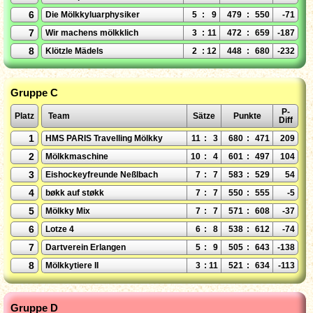
6
Die Mölkkyluarphysiker
5
:
9
479
:
550
-71
7
Wir machens mölkklich
3
:
11
472
:
659
-187
8
Klötzle Mädels
2
:
12
448
:
680
-232
Gruppe C
P-
Platz
Team
Sätze
Punkte
Diff
1
HMS PARIS Travelling Mölkky
11
:
3
680
:
471
209
2
Mölkkmaschine
10
:
4
601
:
497
104
3
Eishockeyfreunde Neßlbach
7
:
7
583
:
529
54
4
bøkk auf støkk
7
:
7
550
:
555
-5
5
Mölkky Mix
7
:
7
571
:
608
-37
6
Lotze 4
6
:
8
538
:
612
-74
7
Dartverein Erlangen
5
:
9
505
:
643
-138
8
Mölkkytiere II
3
:
11
521
:
634
-113
Gruppe D