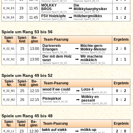
Gewinner Spiel K_08_C3
Gewinner Spiel K_08_C4
MÖLKKY
Die
⭢
19
11:45
1
:
2
K_04_E3
BROS
Mölkkyluarphysiker
Gewinner Spiel K_08_C5
Gewinner Spiel K_08_C6
FSV Holzköpfe
Höllzbergmölkks
⭢
20
11:45
1
:
2
K_04_E4
Gewinner Spiel K_08_C7
Gewinner Spiel K_08_C8
Spiele um Rang 53 bis 56
Spiel-
Spiel-
Be-
Team-Paarung
Ergebnis
Nr.
feld
ginn
Dartverein
Möchte-gern-
⭢
25
13:00
2
:
0
K_02_N1
Erlangen
Mölkky-Meister
Verlierer Spiel K_04_G4
Verlierer Spiel K_04_G1
Der mit dem Holz
Wir machens
⭢
26
13:00
2
:
1
K_02_N2
tanzt
mölkklich
Verlierer Spiel K_04_G2
Verlierer Spiel K_04_G3
Spiele um Rang 49 bis 52
Spiel-
Spiel-
Be-
Team-Paarung
Ergebnis
Nr.
feld
ginn
wood if we could
Lotze 4
⭢
25
12:15
0
:
2
K_02_M1
Gewinner Spiel K_04_G4
Gewinner Spiel K_04_G1
Mölkky en
Pistepirkot
⭢
26
12:15
0
:
2
K_02_M2
passant
Gewinner Spiel K_04_G2
Gewinner Spiel K_04_G3
Spiele um Rang 45 bis 48
Spiel-
Spiel-
Be-
Team-Paarung
Ergebnis
Nr.
feld
ginn
bøkk auf støkk
mölkk-up
⭢
23
12:30
2
:
0
K_02_L1
Verlierer Spiel K_04_F1
Verlierer Spiel K_04_F2