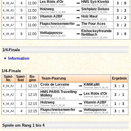
Les Rötis d'Or
HMS Syö Kiveltä
⭢
4
11:00
3
:
0
K_08_A4
Gewinner Spiel K_16_A07
Gewinner Spiel K_16_A08
Holzweg
Stehplatz Deluxe
⭢
5
11:00
3
:
2
K_08_A5
Gewinner Spiel K_16_A09
Gewinner Spiel K_16_A10
Vitamin A2BF
Holz Maul
⭢
6
11:00
3
:
2
K_08_A6
Gewinner Spiel K_16_A11
Gewinner Spiel K_16_A12
Flugschneisenwerfer
The Four Aces
⭢
7
11:00
3
:
2
K_08_A7
Gewinner Spiel K_16_A13
Gewinner Spiel K_16_A14
Eishockeyfreunde
Voittajapossu
⭢
8
11:00
3
:
0
K_08_A8
Neßlbach
Gewinner Spiel K_16_A15
Gewinner Spiel K_16_A16
1/4-Finale
▼ Information
1/4-Finale
Spiel-
Spiel-
Be-
Team-Paarung
Ergebnis
Nr.
feld
ginn
Croix de Lorraine
KiMiKaMi
⭢
1
12:15
3
:
2
K_04_A1
Gewinner Spiel K_08_A1
Gewinner Spiel K_08_A2
HMS PARIS Travelling
Les Rötis d'Or
⭢
2
12:15
3
:
1
K_04_A2
Mölkky
Gewinner Spiel K_08_A4
Gewinner Spiel K_08_A3
Holzweg
Vitamin A2BF
⭢
3
12:15
1
:
3
K_04_A3
Gewinner Spiel K_08_A5
Gewinner Spiel K_08_A6
Flugschneisenwerfer
Voittajapossu
⭢
4
12:15
3
:
0
K_04_A4
Gewinner Spiel K_08_A7
Gewinner Spiel K_08_A8
Spiele um Rang 1 bis 4