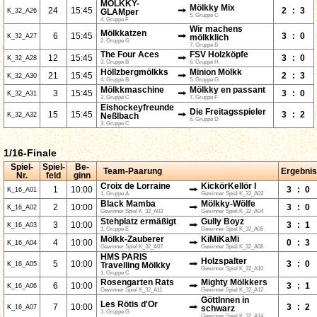
MÖLKKY-
Mölkky Mix
⭢
24
15:45
2
:
3
K_32_A26
GLAMper
5. Gruppe C
4. Gruppe F
Wir machens
Mölkkatzen
⭢
6
15:45
3
:
0
K_32_A27
mölkklich
2. Gruppe G
7. Gruppe B
The Four Aces
FSV Holzköpfe
⭢
12
15:45
3
:
0
K_32_A28
3. Gruppe B
6. Gruppe H
Höllzbergmölkks
Minion Mölkk
⭢
21
15:45
2
:
3
K_32_A30
4. Gruppe B
5. Gruppe G
Mölkkmaschine
Mölkky en passant
⭢
3
15:45
3
:
0
K_32_A31
2. Gruppe C
7. Gruppe F
Eishockeyfreunde
Die Freitagsspieler
⭢
15
15:45
3
:
2
K_32_A32
Neßlbach
6. Gruppe D
3. Gruppe C
1/16-Finale
Spiel-
Spiel-
Be-
Team-Paarung
Ergebnis
Nr.
feld
ginn
Croix de Lorraine
KickörKellör I
⭢
1
10:00
3
:
0
K_16_A01
1. Gruppe A
Gewinner Spiel K_32_A02
Black Mamba
Mölkky-Wölfe
⭢
2
10:00
3
:
0
K_16_A02
Gewinner Spiel K_32_A03
Gewinner Spiel K_32_A04
Stehplatz ermäßigt
Gully Boyz
⭢
3
10:00
3
:
1
K_16_A03
1. Gruppe E
Gewinner Spiel K_32_A06
Mölkk-Zauberer
KiMiKaMi
⭢
4
10:00
0
:
3
K_16_A04
Gewinner Spiel K_32_A07
Gewinner Spiel K_32_A08
HMS PARIS
Holzspalter
⭢
5
10:00
3
:
0
K_16_A05
Travelling Mölkky
Gewinner Spiel K_32_A10
1. Gruppe C
Rosengarten Rats
Mighty Mölkkers
⭢
6
10:00
3
:
1
K_16_A06
Gewinner Spiel K_32_A11
Gewinner Spiel K_32_A12
GöttInnen in
Les Rötis d'Or
⭢
7
10:00
3
:
2
K_16_A07
schwarz
1. Gruppe G
Gewinner Spiel K_32_A14