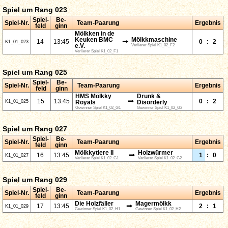
Spiel um Rang 023
Spiel-
Be-
Spiel-Nr.
Team-Paarung
Ergebnis
feld
ginn
Mölkken in de
Keuken BMC
Mölkkmaschine
⭢
14
13:45
0
:
2
K1_01_023
e.V.
Verlierer Spiel K1_02_F2
Verlierer Spiel K1_02_F1
Spiel um Rang 025
Spiel-
Be-
Spiel-Nr.
Team-Paarung
Ergebnis
feld
ginn
HMS Mölkky
Drunk &
⭢
15
13:45
0
:
2
K1_01_025
Royals
Disorderly
Gewinner Spiel K1_02_G1
Gewinner Spiel K1_02_G2
Spiel um Rang 027
Spiel-
Be-
Spiel-Nr.
Team-Paarung
Ergebnis
feld
ginn
Mölkkytiere II
Holzwürmer
⭢
16
13:45
1
:
0
K1_01_027
Verlierer Spiel K1_02_G1
Verlierer Spiel K1_02_G2
Spiel um Rang 029
Spiel-
Be-
Spiel-Nr.
Team-Paarung
Ergebnis
feld
ginn
Die Holzfäller
Magermölkk
⭢
17
13:45
2
:
1
K1_01_029
Gewinner Spiel K1_02_H1
Gewinner Spiel K1_02_H2