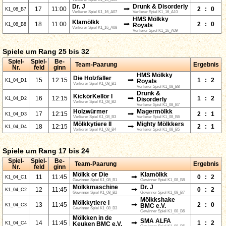
Dr. J
Drunk & Disorderly
⭢
17
11:00
2
:
0
K1_08_B7
Verlierer Spiel K1_16_A07
Verlierer Spiel K1_16_A10
HMS Mölkky
Klamölkk
⭢
18
11:00
2
:
0
K1_08_B8
Royals
Verlierer Spiel K1_16_A08
Verlierer Spiel K1_16_A09
Spiele um Rang 25 bis 32
Spiel-
Spiel-
Be-
Team-Paarung
Ergebnis
Nr.
feld
ginn
HMS Mölkky
Die Holzfäller
⭢
15
12:15
1
:
2
K1_04_D1
Royals
Verlierer Spiel K1_08_B1
Verlierer Spiel K1_08_B8
Drunk &
KickörKellör I
⭢
16
12:15
1
:
2
K1_04_D2
Disorderly
Verlierer Spiel K1_08_B2
Verlierer Spiel K1_08_B7
Holzwürmer
Magermölkk
⭢
17
12:15
2
:
1
K1_04_D3
Verlierer Spiel K1_08_B3
Verlierer Spiel K1_08_B6
Mölkkytiere II
Mighty Mölkkers
⭢
18
12:15
2
:
1
K1_04_D4
Verlierer Spiel K1_08_B4
Verlierer Spiel K1_08_B5
Spiele um Rang 17 bis 24
Spiel-
Spiel-
Be-
Team-Paarung
Ergebnis
Nr.
feld
ginn
Mölkk or Die
Klamölkk
⭢
11
11:45
0
:
2
K1_04_C1
Gewinner Spiel K1_08_B1
Gewinner Spiel K1_08_B8
Mölkkmaschine
Dr. J
⭢
12
11:45
0
:
2
K1_04_C2
Gewinner Spiel K1_08_B2
Gewinner Spiel K1_08_B7
Mölkkshake
Mölkkytiere I
⭢
13
11:45
2
:
0
K1_04_C3
BMC e.V.
Gewinner Spiel K1_08_B3
Gewinner Spiel K1_08_B6
Mölkken in de
SMA ALFA
⭢
14
11:45
1
:
2
K1_04_C4
Keuken BMC e.V.