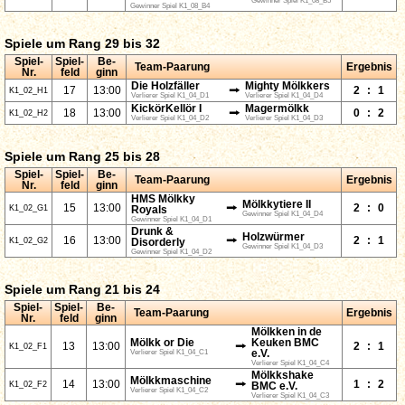
Gewinner Spiel K1_08_B5
Gewinner Spiel K1_08_B4
Spiele um Rang 29 bis 32
Spiel-
Spiel-
Be-
Team-Paarung
Ergebnis
Nr.
feld
ginn
Die Holzfäller
Mighty Mölkkers
⭢
17
13:00
2
:
1
K1_02_H1
Verlierer Spiel K1_04_D1
Verlierer Spiel K1_04_D4
KickörKellör I
Magermölkk
⭢
18
13:00
0
:
2
K1_02_H2
Verlierer Spiel K1_04_D2
Verlierer Spiel K1_04_D3
Spiele um Rang 25 bis 28
Spiel-
Spiel-
Be-
Team-Paarung
Ergebnis
Nr.
feld
ginn
HMS Mölkky
Mölkkytiere II
⭢
15
13:00
2
:
0
K1_02_G1
Royals
Gewinner Spiel K1_04_D4
Gewinner Spiel K1_04_D1
Drunk &
Holzwürmer
⭢
16
13:00
2
:
1
K1_02_G2
Disorderly
Gewinner Spiel K1_04_D3
Gewinner Spiel K1_04_D2
Spiele um Rang 21 bis 24
Spiel-
Spiel-
Be-
Team-Paarung
Ergebnis
Nr.
feld
ginn
Mölkken in de
Mölkk or Die
Keuken BMC
⭢
13
13:00
2
:
1
K1_02_F1
Verlierer Spiel K1_04_C1
e.V.
Verlierer Spiel K1_04_C4
Mölkkshake
Mölkkmaschine
⭢
14
13:00
1
:
2
K1_02_F2
BMC e.V.
Verlierer Spiel K1_04_C2
Verlierer Spiel K1_04_C3