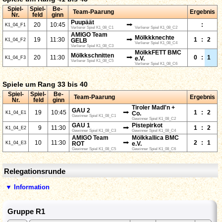
Spiel-
Spiel-
Be-
Team-Paarung
Ergebnis
Nr.
feld
ginn
Puupäät
⭢
20
10:45
:
K1_04_F1
Verlierer Spiel K1_08_C1
Verlierer Spiel K1_08_C2
AMIGO Team
Mölkkknechte
⭢
19
11:30
1
:
2
K1_04_F2
GELB
Verlierer Spiel K1_08_C4
Verlierer Spiel K1_08_C3
MölkkFETT BMC
Mölkkschnitten
⭢
20
11:30
0
:
1
K1_04_F3
e.V.
Verlierer Spiel K1_08_C5
Verlierer Spiel K1_08_C6
Spiele um Rang 33 bis 40
Spiel-
Spiel-
Be-
Team-Paarung
Ergebnis
Nr.
feld
ginn
Tiroler Madl'n +
GAU 2
⭢
19
10:45
1
:
2
K1_04_E1
Co.
Gewinner Spiel K1_08_C1
Gewinner Spiel K1_08_C2
GAU 1
Pistepirkot
⭢
9
11:30
1
:
2
K1_04_E2
Gewinner Spiel K1_08_C3
Gewinner Spiel K1_08_C4
AMIGO Team
Mölkkallica BMC
⭢
10
11:30
2
:
1
K1_04_E3
ROT
e.V.
Gewinner Spiel K1_08_C5
Gewinner Spiel K1_08_C6
Relegationsrunde
▼ Information
Gruppe R1