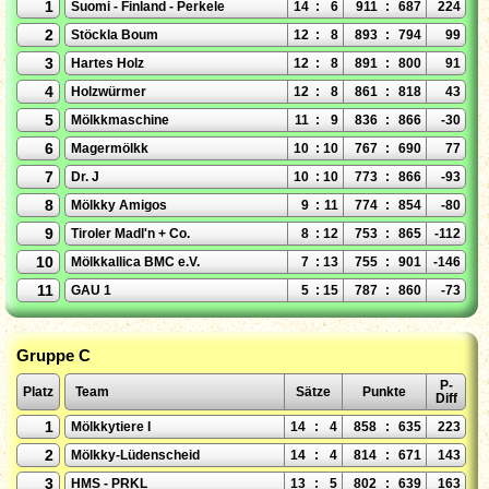
1
Suomi - Finland - Perkele
14
:
6
911
:
687
224
2
Stöckla Boum
12
:
8
893
:
794
99
3
Hartes Holz
12
:
8
891
:
800
91
4
Holzwürmer
12
:
8
861
:
818
43
5
Mölkkmaschine
11
:
9
836
:
866
-30
6
Magermölkk
10
:
10
767
:
690
77
7
Dr. J
10
:
10
773
:
866
-93
8
Mölkky Amigos
9
:
11
774
:
854
-80
9
Tiroler Madl'n + Co.
8
:
12
753
:
865
-112
10
Mölkkallica BMC e.V.
7
:
13
755
:
901
-146
11
GAU 1
5
:
15
787
:
860
-73
Gruppe C
P-
Platz
Team
Sätze
Punkte
Diff
1
Mölkkytiere I
14
:
4
858
:
635
223
2
Mölkky-Lüdenscheid
14
:
4
814
:
671
143
3
HMS - PRKL
13
:
5
802
:
639
163