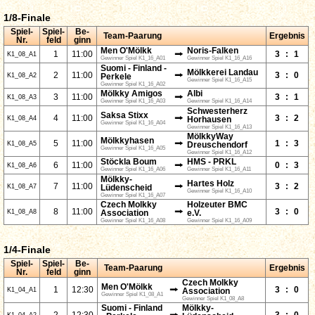
1/8-Finale
Spiel-
Spiel-
Be-
Team-Paarung
Ergebnis
Nr.
feld
ginn
Men O'Mölkk
Noris-Falken
⭢
1
11:00
3
:
1
K1_08_A1
Gewinner Spiel K1_16_A01
Gewinner Spiel K1_16_A16
Suomi - Finland -
Mölkkerei Landau
⭢
2
11:00
3
:
0
K1_08_A2
Perkele
Gewinner Spiel K1_16_A15
Gewinner Spiel K1_16_A02
Mölkky Amigos
Albi
⭢
3
11:00
3
:
1
K1_08_A3
Gewinner Spiel K1_16_A03
Gewinner Spiel K1_16_A14
Schwesterherz
Saksa Stixx
⭢
4
11:00
3
:
2
K1_08_A4
Horhausen
Gewinner Spiel K1_16_A04
Gewinner Spiel K1_16_A13
MölkkyWay
Mölkkyhasen
⭢
5
11:00
1
:
3
K1_08_A5
Dreuschendorf
Gewinner Spiel K1_16_A05
Gewinner Spiel K1_16_A12
Stöckla Boum
HMS - PRKL
⭢
6
11:00
0
:
3
K1_08_A6
Gewinner Spiel K1_16_A06
Gewinner Spiel K1_16_A11
Mölkky-
Hartes Holz
⭢
7
11:00
3
:
2
K1_08_A7
Lüdenscheid
Gewinner Spiel K1_16_A10
Gewinner Spiel K1_16_A07
Czech Molkky
Holzeuter BMC
⭢
8
11:00
3
:
0
K1_08_A8
Association
e.V.
Gewinner Spiel K1_16_A08
Gewinner Spiel K1_16_A09
1/4-Finale
Spiel-
Spiel-
Be-
Team-Paarung
Ergebnis
Nr.
feld
ginn
Czech Molkky
Men O'Mölkk
⭢
1
12:30
3
:
0
K1_04_A1
Association
Gewinner Spiel K1_08_A1
Gewinner Spiel K1_08_A8
Suomi - Finland
Mölkky-