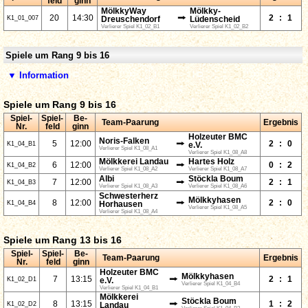
feld
ginn
MölkkyWay
Mölkky-
⭢
20
14:30
2
:
1
K1_01_007
Dreuschendorf
Lüdenscheid
Verlierer Spiel K1_02_B1
Verlierer Spiel K1_02_B2
Spiele um Rang 9 bis 16
▼ Information
Spiele um Rang 9 bis 16
Spiel-
Spiel-
Be-
Team-Paarung
Ergebnis
Nr.
feld
ginn
Holzeuter BMC
Noris-Falken
⭢
5
12:00
2
:
0
K1_04_B1
e.V.
Verlierer Spiel K1_08_A1
Verlierer Spiel K1_08_A8
Mölkkerei Landau
Hartes Holz
⭢
6
12:00
0
:
2
K1_04_B2
Verlierer Spiel K1_08_A2
Verlierer Spiel K1_08_A7
Albi
Stöckla Boum
⭢
7
12:00
2
:
1
K1_04_B3
Verlierer Spiel K1_08_A3
Verlierer Spiel K1_08_A6
Schwesterherz
Mölkkyhasen
⭢
8
12:00
2
:
0
K1_04_B4
Horhausen
Verlierer Spiel K1_08_A5
Verlierer Spiel K1_08_A4
Spiele um Rang 13 bis 16
Spiel-
Spiel-
Be-
Team-Paarung
Ergebnis
Nr.
feld
ginn
Holzeuter BMC
Mölkkyhasen
⭢
7
13:15
2
:
1
K1_02_D1
e.V.
Verlierer Spiel K1_04_B4
Verlierer Spiel K1_04_B1
Mölkkerei
Stöckla Boum
⭢
8
13:15
1
:
2
K1_02_D2
Landau