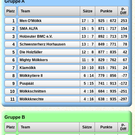
Gruppe A
P-
Platz
Team
Sätze
Punkte
Diff
1
Men O'Mölkk
17
:
3
925
:
672
253
2
SMA ALFA
15
:
5
871
:
717
154
3
Holzeuter BMC e.V.
13
:
7
892
:
713
179
4
Schwesterherz Horhausen
13
:
7
849
:
771
78
5
Die Holzfäller
12
:
8
877
:
835
42
6
Mighty Mölkkers
11
:
9
829
:
762
67
7
Klamölkk
10
:
10
815
:
791
24
8
Mölkkytiere II
6
:
14
779
:
856
-77
9
Puupäät
5
:
15
741
:
913
-172
10
Mölkkschnitten
4
:
16
684
:
935
-251
11
Mölkkknechte
4
:
16
638
:
935
-297
Gruppe B
P-
Platz
Team
Sätze
Punkte
Diff