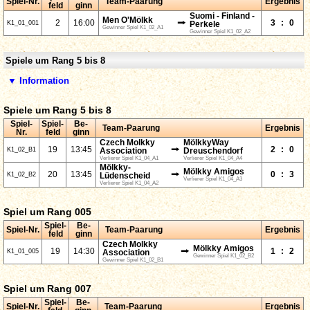
Spiel-Nr.
Team-Paarung
Ergebnis
feld
ginn
Suomi - Finland -
Men O'Mölkk
⭢
2
16:00
3
:
0
K1_01_001
Perkele
Gewinner Spiel K1_02_A1
Gewinner Spiel K1_02_A2
Spiele um Rang 5 bis 8
▼ Information
Spiele um Rang 5 bis 8
Spiel-
Spiel-
Be-
Team-Paarung
Ergebnis
Nr.
feld
ginn
Czech Molkky
MölkkyWay
⭢
19
13:45
2
:
0
K1_02_B1
Association
Dreuschendorf
Verlierer Spiel K1_04_A1
Verlierer Spiel K1_04_A4
Mölkky-
Mölkky Amigos
⭢
20
13:45
0
:
3
K1_02_B2
Lüdenscheid
Verlierer Spiel K1_04_A3
Verlierer Spiel K1_04_A2
Spiel um Rang 005
Spiel-
Be-
Spiel-Nr.
Team-Paarung
Ergebnis
feld
ginn
Czech Molkky
Mölkky Amigos
⭢
19
14:30
1
:
2
K1_01_005
Association
Gewinner Spiel K1_02_B2
Gewinner Spiel K1_02_B1
Spiel um Rang 007
Spiel-
Be-
Spiel-Nr.
Team-Paarung
Ergebnis