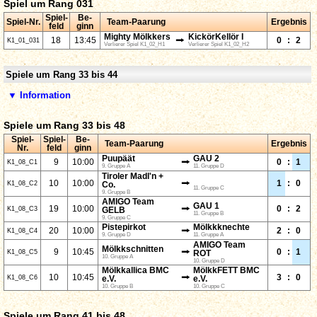
Spiel um Rang 031
Spiel-
Be-
Spiel-Nr.
Team-Paarung
Ergebnis
feld
ginn
Mighty Mölkkers
KickörKellör I
⭢
18
13:45
0
:
2
K1_01_031
Verlierer Spiel K1_02_H1
Verlierer Spiel K1_02_H2
Spiele um Rang 33 bis 44
▼ Information
Spiele um Rang 33 bis 48
Spiel-
Spiel-
Be-
Team-Paarung
Ergebnis
Nr.
feld
ginn
Puupäät
GAU 2
⭢
9
10:00
0
:
1
K1_08_C1
9. Gruppe A
11. Gruppe D
Tiroler Madl'n +
⭢
10
10:00
1
:
0
K1_08_C2
Co.
11. Gruppe C
9. Gruppe B
AMIGO Team
GAU 1
⭢
19
10:00
0
:
2
K1_08_C3
GELB
11. Gruppe B
9. Gruppe C
Pistepirkot
Mölkkknechte
⭢
20
10:00
2
:
0
K1_08_C4
9. Gruppe D
11. Gruppe A
AMIGO Team
Mölkkschnitten
⭢
9
10:45
0
:
1
K1_08_C5
ROT
10. Gruppe A
10. Gruppe D
Mölkkallica BMC
MölkkFETT BMC
⭢
10
10:45
3
:
0
K1_08_C6
e.V.
e.V.
10. Gruppe B
10. Gruppe C
Spiele um Rang 41 bis 48