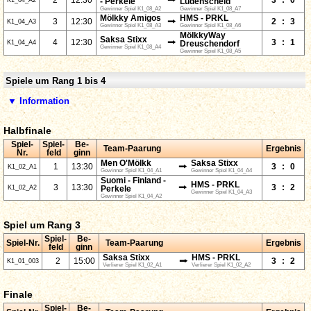
⭢
2
12:30
3
:
0
K1_04_A2
- Perkele
Lüdenscheid
Gewinner Spiel K1_08_A2
Gewinner Spiel K1_08_A7
Mölkky Amigos
HMS - PRKL
⭢
3
12:30
2
:
3
K1_04_A3
Gewinner Spiel K1_08_A3
Gewinner Spiel K1_08_A6
MölkkyWay
Saksa Stixx
⭢
4
12:30
3
:
1
K1_04_A4
Dreuschendorf
Gewinner Spiel K1_08_A4
Gewinner Spiel K1_08_A5
Spiele um Rang 1 bis 4
▼ Information
Halbfinale
Spiel-
Spiel-
Be-
Team-Paarung
Ergebnis
Nr.
feld
ginn
Men O'Mölkk
Saksa Stixx
⭢
1
13:30
3
:
0
K1_02_A1
Gewinner Spiel K1_04_A1
Gewinner Spiel K1_04_A4
Suomi - Finland -
HMS - PRKL
⭢
3
13:30
3
:
2
K1_02_A2
Perkele
Gewinner Spiel K1_04_A3
Gewinner Spiel K1_04_A2
Spiel um Rang 3
Spiel-
Be-
Spiel-Nr.
Team-Paarung
Ergebnis
feld
ginn
Saksa Stixx
HMS - PRKL
⭢
2
15:00
3
:
2
K1_01_003
Verlierer Spiel K1_02_A1
Verlierer Spiel K1_02_A2
Finale
Spiel-
Be-