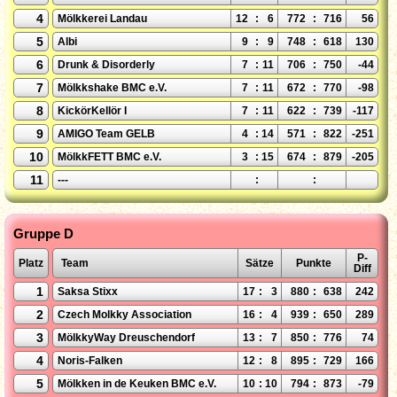
4
Mölkkerei Landau
12
:
6
772
:
716
56
5
Albi
9
:
9
748
:
618
130
6
Drunk & Disorderly
7
:
11
706
:
750
-44
7
Mölkkshake BMC e.V.
7
:
11
672
:
770
-98
8
KickörKellör I
7
:
11
622
:
739
-117
9
AMIGO Team GELB
4
:
14
571
:
822
-251
10
MölkkFETT BMC e.V.
3
:
15
674
:
879
-205
11
---
:
:
Gruppe D
P-
Platz
Team
Sätze
Punkte
Diff
1
Saksa Stixx
17
:
3
880
:
638
242
2
Czech Molkky Association
16
:
4
939
:
650
289
3
MölkkyWay Dreuschendorf
13
:
7
850
:
776
74
4
Noris-Falken
12
:
8
895
:
729
166
5
Mölkken in de Keuken BMC e.V.
10
:
10
794
:
873
-79