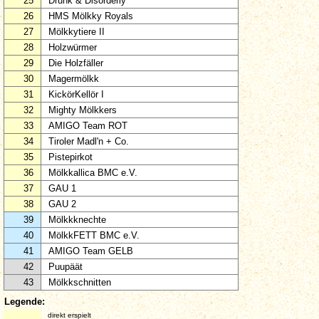
25
Drunk & Disorderly
26
HMS Mölkky Royals
27
Mölkkytiere II
28
Holzwürmer
29
Die Holzfäller
30
Magermölkk
31
KickörKellör I
32
Mighty Mölkkers
33
AMIGO Team ROT
34
Tiroler Madl'n + Co.
35
Pistepirkot
36
Mölkkallica BMC e.V.
37
GAU 1
38
GAU 2
39
Mölkkknechte
40
MölkkFETT BMC e.V.
41
AMIGO Team GELB
42
Puupäät
43
Mölkkschnitten
Legende:
direkt erspielt