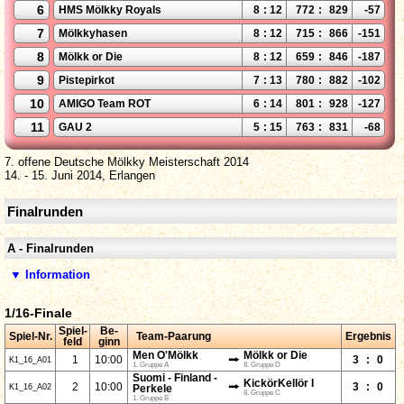
6
HMS Mölkky Royals
8
:
12
772
:
829
-57
7
Mölkkyhasen
8
:
12
715
:
866
-151
8
Mölkk or Die
8
:
12
659
:
846
-187
9
Pistepirkot
7
:
13
780
:
882
-102
10
AMIGO Team ROT
6
:
14
801
:
928
-127
11
GAU 2
5
:
15
763
:
831
-68
7. offene Deutsche Mölkky Meisterschaft 2014
14. - 15. Juni 2014, Erlangen
Finalrunden
A - Finalrunden
▼ Information
1/16-Finale
Spiel-
Be-
Spiel-Nr.
Team-Paarung
Ergebnis
feld
ginn
Men O'Mölkk
Mölkk or Die
⭢
1
10:00
3
:
0
K1_16_A01
1. Gruppe A
8. Gruppe D
Suomi - Finland -
KickörKellör I
⭢
2
10:00
3
:
0
K1_16_A02
Perkele
8. Gruppe C
1. Gruppe B