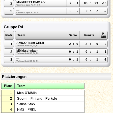
MölkkFETT BMC e.V.
2
2
:
1
83
:
93
-10
Gewinner Spiel K1_04_F3
---
3
0
:
2
0
:
2
-2
Gewinner Spiel K1_04_F1
Gruppe R4
P-
Platz
Team
Sätze
Punkte
Diff
AMIGO Team GELB
1
2
:
0
2
:
0
2
Verlierer Spiel K1_04_F2
Mölkkschnitten
2
0
:
1
0
:
1
-1
Verlierer Spiel K1_04_F3
---
3
0
:
1
0
:
1
-1
Verlierer Spiel K1_04_F1
Platzierungen
Platz
Team
1
Men O'Mölkk
2
Suomi - Finland - Perkele
3
Saksa Stixx
4
HMS - PRKL