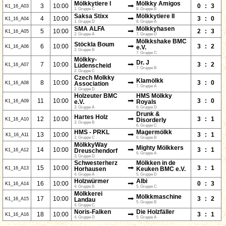
Mölkkytiere I
Mölkky Amigos
⭢
3
10:00
0
:
3
K1_16_A03
1. Gruppe C
8. Gruppe B
Saksa Stixx
Mölkkytiere II
⭢
4
10:00
3
:
0
K1_16_A04
1. Gruppe D
8. Gruppe A
SMA ALFA
Mölkkyhasen
⭢
5
10:00
2
:
3
K1_16_A05
2. Gruppe A
7. Gruppe D
Mölkkshake BMC
Stöckla Boum
⭢
6
10:00
3
:
2
K1_16_A06
e.V.
2. Gruppe B
7. Gruppe C
Mölkky-
Dr. J
⭢
7
10:00
3
:
2
K1_16_A07
Lüdenscheid
7. Gruppe B
2. Gruppe C
Czech Molkky
Klamölkk
⭢
8
10:00
3
:
0
K1_16_A08
Association
7. Gruppe A
2. Gruppe D
Holzeuter BMC
HMS Mölkky
⭢
11
10:00
3
:
0
K1_16_A09
e.V.
Royals
3. Gruppe A
6. Gruppe D
Drunk &
Hartes Holz
⭢
12
10:00
3
:
1
K1_16_A10
Disorderly
3. Gruppe B
6. Gruppe C
HMS - PRKL
Magermölkk
⭢
13
10:00
3
:
1
K1_16_A11
3. Gruppe C
6. Gruppe B
MölkkyWay
Mighty Mölkkers
⭢
14
10:00
3
:
1
K1_16_A12
Dreuschendorf
6. Gruppe A
3. Gruppe D
Schwesterherz
Mölkken in de
⭢
15
10:00
3
:
1
K1_16_A13
Horhausen
Keuken BMC e.V.
4. Gruppe A
5. Gruppe D
Holzwürmer
Albi
⭢
16
10:00
0
:
3
K1_16_A14
4. Gruppe B
5. Gruppe C
Mölkkerei
Mölkkmaschine
⭢
17
10:00
3
:
2
K1_16_A15
Landau
5. Gruppe B
4. Gruppe C
Noris-Falken
Die Holzfäller
⭢
18
10:00
3
:
1
K1_16_A16
4. Gruppe D
5. Gruppe A