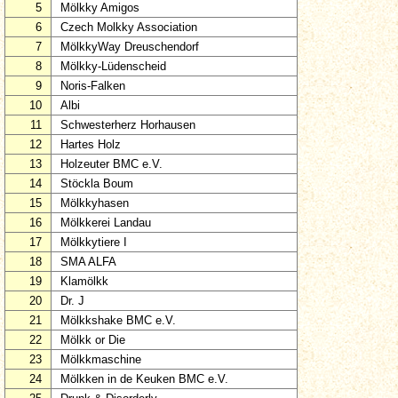
5
Mölkky Amigos
6
Czech Molkky Association
7
MölkkyWay Dreuschendorf
8
Mölkky-Lüdenscheid
9
Noris-Falken
10
Albi
11
Schwesterherz Horhausen
12
Hartes Holz
13
Holzeuter BMC e.V.
14
Stöckla Boum
15
Mölkkyhasen
16
Mölkkerei Landau
17
Mölkkytiere I
18
SMA ALFA
19
Klamölkk
20
Dr. J
21
Mölkkshake BMC e.V.
22
Mölkk or Die
23
Mölkkmaschine
24
Mölkken in de Keuken BMC e.V.