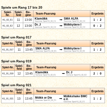
Spiele um Rang 17 bis 20
Spiel-
Spiel-
Be-
Team-Paarung
Ergebnis
Nr.
feld
ginn
Klamölkk
SMA ALFA
⭢
11
13:00
1
:
2
K1_02_E1
Gewinner Spiel K1_04_C1
Gewinner Spiel K1_04_C4
Dr. J
Mölkkytiere I
⭢
12
13:00
0
:
2
K1_02_E2
Gewinner Spiel K1_04_C2
Gewinner Spiel K1_04_C3
Spiel um Rang 017
Spiel-
Be-
Spiel-Nr.
Team-Paarung
Ergebnis
feld
ginn
SMA ALFA
Mölkkytiere I
⭢
11
13:45
1
:
2
K1_01_017
Gewinner Spiel K1_02_E1
Gewinner Spiel K1_02_E2
Spiel um Rang 019
Spiel-
Be-
Spiel-Nr.
Team-Paarung
Ergebnis
feld
ginn
Klamölkk
Dr. J
⭢
12
13:45
2
:
0
K1_01_019
Verlierer Spiel K1_02_E1
Verlierer Spiel K1_02_E2
Spiel um Rang 021
Spiel-
Be-
Spiel-Nr.
Team-Paarung
Ergebnis
feld
ginn
Mölkkshake BMC
Mölkk or Die
⭢
13
13:45
1
:
2
K1_01_021
e.V.
Gewinner Spiel K1_02_F1
Gewinner Spiel K1_02_F2