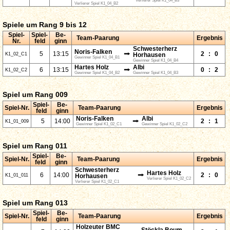
Verlierer Spiel K1_04_B3
Verlierer Spiel K1_04_B2
Spiele um Rang 9 bis 12
Spiel-
Spiel-
Be-
Team-Paarung
Ergebnis
Nr.
feld
ginn
Schwesterherz
Noris-Falken
⭢
5
13:15
2
:
0
K1_02_C1
Horhausen
Gewinner Spiel K1_04_B1
Gewinner Spiel K1_04_B4
Hartes Holz
Albi
⭢
6
13:15
0
:
2
K1_02_C2
Gewinner Spiel K1_04_B2
Gewinner Spiel K1_04_B3
Spiel um Rang 009
Spiel-
Be-
Spiel-Nr.
Team-Paarung
Ergebnis
feld
ginn
Noris-Falken
Albi
⭢
5
14:00
2
:
1
K1_01_009
Gewinner Spiel K1_02_C1
Gewinner Spiel K1_02_C2
Spiel um Rang 011
Spiel-
Be-
Spiel-Nr.
Team-Paarung
Ergebnis
feld
ginn
Schwesterherz
Hartes Holz
⭢
6
14:00
2
:
0
K1_01_011
Horhausen
Verlierer Spiel K1_02_C2
Verlierer Spiel K1_02_C1
Spiel um Rang 013
Spiel-
Be-
Spiel-Nr.
Team-Paarung
Ergebnis
feld
ginn
Holzeuter BMC