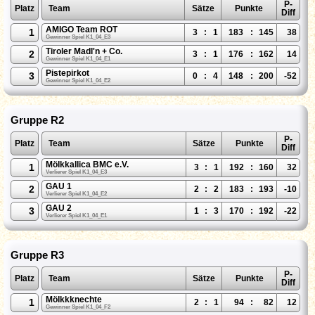
P-
Platz
Team
Sätze
Punkte
Diff
AMIGO Team ROT
1
3
:
1
183
:
145
38
Gewinner Spiel K1_04_E3
Tiroler Madl'n + Co.
2
3
:
1
176
:
162
14
Gewinner Spiel K1_04_E1
Pistepirkot
3
0
:
4
148
:
200
-52
Gewinner Spiel K1_04_E2
Gruppe R2
P-
Platz
Team
Sätze
Punkte
Diff
Mölkkallica BMC e.V.
1
3
:
1
192
:
160
32
Verlierer Spiel K1_04_E3
GAU 1
2
2
:
2
183
:
193
-10
Verlierer Spiel K1_04_E2
GAU 2
3
1
:
3
170
:
192
-22
Verlierer Spiel K1_04_E1
Gruppe R3
P-
Platz
Team
Sätze
Punkte
Diff
Mölkkknechte
1
2
:
1
94
:
82
12
Gewinner Spiel K1_04_F2