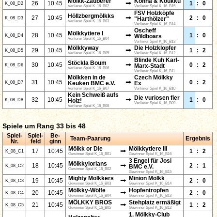
Mölkk-Zauberer
Konna & Koukku
⭢
26
10:45
1
:
0
K_08_D2
Verlierer Spiel K_16_B02
Verlierer Spiel K_16_B15
FSV Holzköpfe
Höllzbergmölkks
⭢
27
10:45
2
:
0
K_08_D3
"Harthölzer"
Verlierer Spiel K_16_B03
Verlierer Spiel K_16_B14
Oscheff
Mölkkytiere I
⭢
28
10:45
1
:
0
K_08_D4
Wildboars
Verlierer Spiel K_16_B04
Verlierer Spiel K_16_B13
Mölkkyway
Die Holzklopfer
⭢
29
10:45
1
:
2
K_08_D5
Verlierer Spiel K_16_B05
Verlierer Spiel K_16_B12
Blinde Kuh Karl-
Stöckla Boum
⭢
30
10:45
0
:
2
K_08_D6
Marx-Stadt
Verlierer Spiel K_16_B06
Verlierer Spiel K_16_B11
Mölkken in de
Czech Mölkky
⭢
31
10:45
0
:
2
K_08_D7
Keuken BMC e.V.
Ex
Verlierer Spiel K_16_B07
Verlierer Spiel K_16_B10
Kein Schweiß aufs
Die vuriosen fier
⭢
32
10:45
1
:
0
K_08_D8
Holz!
Verlierer Spiel K_16_B09
Verlierer Spiel K_16_B08
Spiele um Rang 33 bis 48
Spiel-
Spiel-
Be-
Team-Paarung
Ergebnis
Nr.
feld
ginn
Mölkk or Die
Mölkkytiere III
⭢
17
10:45
1
:
2
K_08_C1
Gewinner Spiel K_16_B01
Gewinner Spiel K_16_B16
3 Engel für Josi
Mölkkylorians
⭢
18
10:45
2
:
1
K_08_C2
BMC e.V.
Gewinner Spiel K_16_B02
Gewinner Spiel K_16_B15
Mighty Mölkkers
Minion Mölkk
⭢
19
10:45
2
:
0
K_08_C3
Gewinner Spiel K_16_B03
Gewinner Spiel K_16_B14
Mölkky-Wölfe
Hopfentropfen
⭢
20
10:45
2
:
0
K_08_C4
Gewinner Spiel K_16_B04
Gewinner Spiel K_16_B13
MÖLKKY BROS
Stehplatz ermäßigt
⭢
21
10:45
1
:
2
K_08_C5
Gewinner Spiel K_16_B05
Gewinner Spiel K_16_B12
1. Mölkky-Club