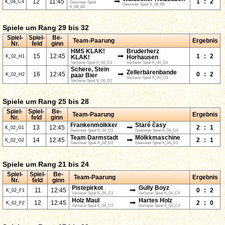
⭢
12
11:45
1
:
2
K_04_C4
Gewinner Spiel
Gewinner Spiel K_08_B5
K_08_B4
Spiele um Rang 29 bis 32
Spiel-
Spiel-
Be-
Team-Paarung
Ergebnis
Nr.
feld
ginn
HMS KLAK!
Bruderherz
⭢
15
12:45
1
:
2
K_02_H1
KLAK!
Horhausen
Verlierer Spiel K_04_D1
Verlierer Spiel K_04_D4
Schere, Stein
Zellerbärenbande
⭢
16
12:45
0
:
2
K_02_H2
paar Bier
Verlierer Spiel K_04_D3
Verlierer Spiel K_04_D2
Spiele um Rang 25 bis 28
Spiel-
Spiel-
Be-
Team-Paarung
Ergebnis
Nr.
feld
ginn
Frankenmölkker
Staré časy
⭢
13
12:45
2
:
1
K_02_G1
Gewinner Spiel K_04_D1
Gewinner Spiel K_04_D4
Team Darmstadt
Mölkkmaschine
⭢
14
12:45
2
:
1
K_02_G2
Gewinner Spiel K_04_D2
Gewinner Spiel K_04_D3
Spiele um Rang 21 bis 24
Spiel-
Spiel-
Be-
Team-Paarung
Ergebnis
Nr.
feld
ginn
Pistepirkot
Gully Boyz
⭢
11
12:45
0
:
2
K_02_F1
Verlierer Spiel K_04_C1
Verlierer Spiel K_04_C4
Holz Maul
Hartes Holz
⭢
12
12:45
2
:
0
K_02_F2
Verlierer Spiel K_04_C2
Verlierer Spiel K_04_C3