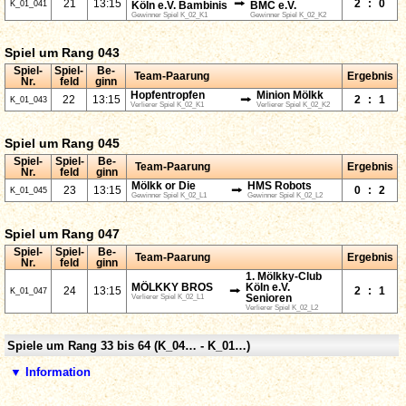
⭢
21
13:15
2
:
0
K_01_041
Köln e.V. Bambinis
BMC e.V.
Gewinner Spiel K_02_K1
Gewinner Spiel K_02_K2
Spiel um Rang 043
Spiel-
Spiel-
Be-
Team-Paarung
Ergebnis
Nr.
feld
ginn
Hopfentropfen
Minion Mölkk
⭢
22
13:15
2
:
1
K_01_043
Verlierer Spiel K_02_K1
Verlierer Spiel K_02_K2
Spiel um Rang 045
Spiel-
Spiel-
Be-
Team-Paarung
Ergebnis
Nr.
feld
ginn
Mölkk or Die
HMS Robots
⭢
23
13:15
0
:
2
K_01_045
Gewinner Spiel K_02_L1
Gewinner Spiel K_02_L2
Spiel um Rang 047
Spiel-
Spiel-
Be-
Team-Paarung
Ergebnis
Nr.
feld
ginn
1. Mölkky-Club
MÖLKKY BROS
Köln e.V.
⭢
24
13:15
2
:
1
K_01_047
Verlierer Spiel K_02_L1
Senioren
Verlierer Spiel K_02_L2
Spiele um Rang 33 bis 64 (K_04… - K_01…)
▼ Information