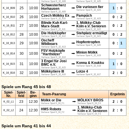
Verlierer Spiel K_32_A08
Verlierer Spiel K_32_A25
Schwesterherz
Die vuriosen fier
⭢
25
10:00
1
:
0
K_16_B09
Horhausen
Verlierer Spiel K_32_A24
Verlierer Spiel K_32_A09
Czech Mölkky Ex
Pampúch
⭢
26
10:00
0
:
2
K_16_B10
Verlierer Spiel K_32_A10
Verlierer Spiel K_32_A23
Blinde Kuh Karl-
1. Mölkky-Club
⭢
27
10:00
0
:
2
K_16_B11
Marx-Stadt
Köln e.V. Senioren
Verlierer Spiel K_32_A11
Verlierer Spiel K_32_A22
Die Holzklopfer
Stehplatz ermäßigt
⭢
28
10:00
0
:
2
K_16_B12
Verlierer Spiel K_32_A12
Verlierer Spiel K_32_A21
Oscheff
Hopfentropfen
⭢
29
10:00
0
:
1
K_16_B13
Wildboars
Verlierer Spiel K_32_A20
Verlierer Spiel K_32_A13
FSV Holzköpfe
Minion Mölkk
⭢
30
10:00
0
:
2
K_16_B14
"Harthölzer"
Verlierer Spiel K_32_A19
Verlierer Spiel K_32_A14
3 Engel für Josi
Konna & Koukku
⭢
31
10:00
1
:
0
K_16_B15
BMC e.V.
Verlierer Spiel K_32_A18
Verlierer Spiel K_32_A15
Mölkkytiere III
Lotze 4
⭢
32
10:00
2
:
0
K_16_B16
Verlierer Spiel K_32_A16
Verlierer Spiel K_32_A17
Spiele um Rang 45 bis 48
Spiel-
Spiel-
Be-
Team-Paarung
Ergebnis
Nr.
feld
ginn
Mölkk or Die
MÖLKKY BROS
⭢
23
12:30
2
:
0
K_02_L1
Verlierer Spiel K_04_F1
Verlierer Spiel K_04_F4
1. Mölkky-Club
HMS Robots
⭢
24
12:30
2
:
0
K_02_L2
Köln e.V. Senioren
Verlierer Spiel K_04_F2
Verlierer Spiel K_04_F3
Spiele um Rang 41 bis 44