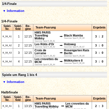
1/4-Finale
▼ Information
1/4-Finale
Spiel-
Spiel-
Be-
Team-Paarung
Ergebnis
Nr.
feld
ginn
HMS PARIS
Travelling
Black Mamba
⭢
1
12:15
3
:
2
K_04_A1
Mölkky
Gewinner Spiel K_08_A8
Gewinner Spiel K_08_A1
Les Rötis d'Or
Holzweg
⭢
2
12:15
3
:
0
K_04_A2
Gewinner Spiel K_08_A2
Gewinner Spiel K_08_A7
Croix de
Rosengarten Rats
⭢
3
12:15
3
:
0
K_04_A3
Lorraine
Berlin
Gewinner Spiel K_08_A3
Gewinner Spiel K_08_A6
Les crevettes du
Mölkkytiere II
⭢
4
12:15
3
:
0
K_04_A4
MCM
Gewinner Spiel K_08_A5
Gewinner Spiel K_08_A4
Spiele um Rang 1 bis 4
▼ Information
Halbfinale
Spiel-
Spiel-
Be-
Team-Paarung
Ergebnis
Nr.
feld
ginn
HMS PARIS
Les crevettes du
⭢
1
13:15
2
:
3
K_02_A1
Travelling Mölkky
MCM