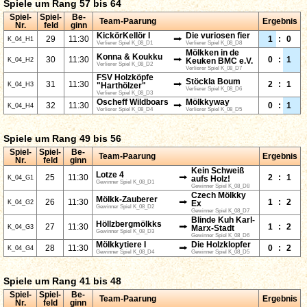
Spiele um Rang 57 bis 64
Spiel-
Spiel-
Be-
Team-Paarung
Ergebnis
Nr.
feld
ginn
KickörKellör I
Die vuriosen fier
⭢
29
11:30
1
:
0
K_04_H1
Verlierer Spiel K_08_D1
Verlierer Spiel K_08_D8
Mölkken in de
Konna & Koukku
⭢
30
11:30
0
:
1
K_04_H2
Keuken BMC e.V.
Verlierer Spiel K_08_D2
Verlierer Spiel K_08_D7
FSV Holzköpfe
Stöckla Boum
⭢
31
11:30
2
:
1
K_04_H3
"Harthölzer"
Verlierer Spiel K_08_D6
Verlierer Spiel K_08_D3
Oscheff Wildboars
Mölkkyway
⭢
32
11:30
0
:
1
K_04_H4
Verlierer Spiel K_08_D4
Verlierer Spiel K_08_D5
Spiele um Rang 49 bis 56
Spiel-
Spiel-
Be-
Team-Paarung
Ergebnis
Nr.
feld
ginn
Kein Schweiß
Lotze 4
⭢
25
11:30
2
:
1
K_04_G1
aufs Holz!
Gewinner Spiel K_08_D1
Gewinner Spiel K_08_D8
Czech Mölkky
Mölkk-Zauberer
⭢
26
11:30
1
:
2
K_04_G2
Ex
Gewinner Spiel K_08_D2
Gewinner Spiel K_08_D7
Blinde Kuh Karl-
Höllzbergmölkks
⭢
27
11:30
1
:
2
K_04_G3
Marx-Stadt
Gewinner Spiel K_08_D3
Gewinner Spiel K_08_D6
Mölkkytiere I
Die Holzklopfer
⭢
28
11:30
0
:
2
K_04_G4
Gewinner Spiel K_08_D4
Gewinner Spiel K_08_D5
Spiele um Rang 41 bis 48
Spiel-
Spiel-
Be-
Team-Paarung
Ergebnis
Nr.
feld
ginn