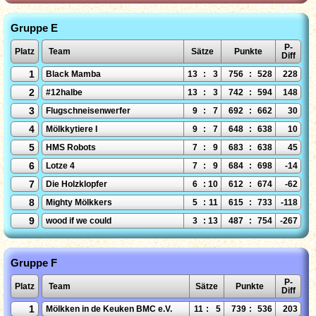
Gruppe E
P-
Platz
Team
Sätze
Punkte
Diff
1
Black Mamba
13
:
3
756
:
528
228
2
#12halbe
13
:
3
742
:
594
148
3
Flugschneisenwerfer
9
:
7
692
:
662
30
4
Mölkkytiere I
9
:
7
648
:
638
10
5
HMS Robots
7
:
9
683
:
638
45
6
Lotze 4
7
:
9
684
:
698
-14
7
Die Holzklopfer
6
:
10
612
:
674
-62
8
Mighty Mölkkers
5
:
11
615
:
733
-118
9
wood if we could
3
:
13
487
:
754
-267
Gruppe F
P-
Platz
Team
Sätze
Punkte
Diff
1
Mölkken in de Keuken BMC e.V.
11
:
5
739
:
536
203