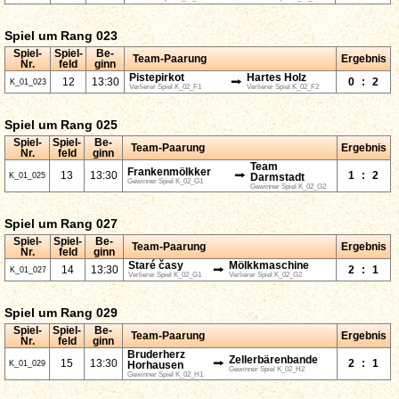
Spiel um Rang 023
Spiel-
Spiel-
Be-
Team-Paarung
Ergebnis
Nr.
feld
ginn
Pistepirkot
Hartes Holz
⭢
12
13:30
0
:
2
K_01_023
Verlierer Spiel K_02_F1
Verlierer Spiel K_02_F2
Spiel um Rang 025
Spiel-
Spiel-
Be-
Team-Paarung
Ergebnis
Nr.
feld
ginn
Team
Frankenmölkker
⭢
13
13:30
1
:
2
K_01_025
Darmstadt
Gewinner Spiel K_02_G1
Gewinner Spiel K_02_G2
Spiel um Rang 027
Spiel-
Spiel-
Be-
Team-Paarung
Ergebnis
Nr.
feld
ginn
Staré časy
Mölkkmaschine
⭢
14
13:30
2
:
1
K_01_027
Verlierer Spiel K_02_G1
Verlierer Spiel K_02_G2
Spiel um Rang 029
Spiel-
Spiel-
Be-
Team-Paarung
Ergebnis
Nr.
feld
ginn
Bruderherz
Zellerbärenbande
⭢
15
13:30
2
:
1
K_01_029
Horhausen
Gewinner Spiel K_02_H2
Gewinner Spiel K_02_H1