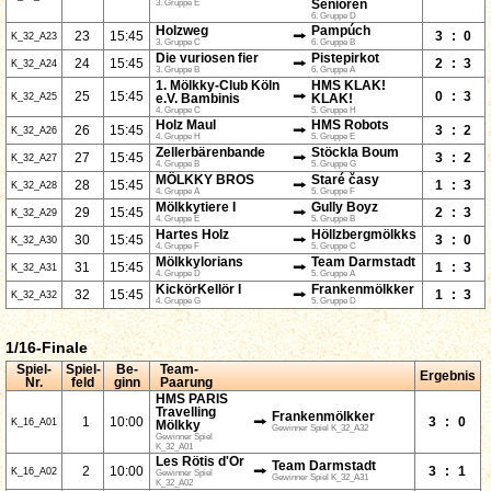
3. Gruppe E
Senioren
6. Gruppe D
Holzweg
Pampúch
⭢
23
15:45
3
:
0
K_32_A23
3. Gruppe C
6. Gruppe B
Die vuriosen fier
Pistepirkot
⭢
24
15:45
2
:
3
K_32_A24
3. Gruppe B
6. Gruppe A
1. Mölkky-Club Köln
HMS KLAK!
⭢
25
15:45
0
:
3
K_32_A25
e.V. Bambinis
KLAK!
4. Gruppe C
5. Gruppe H
Holz Maul
HMS Robots
⭢
26
15:45
3
:
2
K_32_A26
4. Gruppe H
5. Gruppe E
Zellerbärenbande
Stöckla Boum
⭢
27
15:45
3
:
2
K_32_A27
4. Gruppe B
5. Gruppe G
MÖLKKY BROS
Staré časy
⭢
28
15:45
1
:
3
K_32_A28
4. Gruppe A
5. Gruppe F
Mölkkytiere I
Gully Boyz
⭢
29
15:45
2
:
3
K_32_A29
4. Gruppe E
5. Gruppe B
Hartes Holz
Höllzbergmölkks
⭢
30
15:45
3
:
0
K_32_A30
4. Gruppe F
5. Gruppe C
Mölkkylorians
Team Darmstadt
⭢
31
15:45
1
:
3
K_32_A31
4. Gruppe D
5. Gruppe A
KickörKellör I
Frankenmölkker
⭢
32
15:45
1
:
3
K_32_A32
4. Gruppe G
5. Gruppe D
1/16-Finale
Spiel-
Spiel-
Be-
Team-
Ergebnis
Nr.
feld
ginn
Paarung
HMS PARIS
Travelling
Frankenmölkker
⭢
1
10:00
3
:
0
K_16_A01
Mölkky
Gewinner Spiel K_32_A32
Gewinner Spiel
K_32_A01
Les Rötis d'Or
Team Darmstadt
⭢
2
10:00
3
:
1
K_16_A02
Gewinner Spiel
Gewinner Spiel K_32_A31
K_32_A02