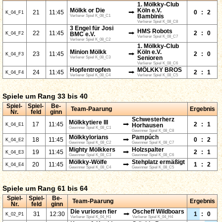
1. Mölkky-Club
Mölkk or Die
Köln e.V.
⭢
21
11:45
0
:
2
K_04_F1
Verlierer Spiel K_08_C1
Bambinis
Verlierer Spiel K_08_C8
3 Engel für Josi
HMS Robots
⭢
22
11:45
2
:
0
K_04_F2
BMC e.V.
Verlierer Spiel K_08_C7
Verlierer Spiel K_08_C2
1. Mölkky-Club
Minion Mölkk
Köln e.V.
⭢
23
11:45
2
:
0
K_04_F3
Verlierer Spiel K_08_C3
Senioren
Verlierer Spiel K_08_C6
Hopfentropfen
MÖLKKY BROS
⭢
24
11:45
2
:
1
K_04_F4
Verlierer Spiel K_08_C4
Verlierer Spiel K_08_C5
Spiele um Rang 33 bis 40
Spiel-
Spiel-
Be-
Team-Paarung
Ergebnis
Nr.
feld
ginn
Schwesterherz
Mölkkytiere III
⭢
17
11:45
2
:
1
K_04_E1
Horhausen
Gewinner Spiel K_08_C1
Gewinner Spiel K_08_C8
Mölkkylorians
Pampúch
⭢
18
11:45
0
:
2
K_04_E2
Gewinner Spiel K_08_C2
Gewinner Spiel K_08_C7
Mighty Mölkkers
Holzspalter
⭢
19
11:45
2
:
1
K_04_E3
Gewinner Spiel K_08_C3
Gewinner Spiel K_08_C6
Mölkky-Wölfe
Stehplatz ermäßigt
⭢
20
11:45
1
:
2
K_04_E4
Gewinner Spiel K_08_C4
Gewinner Spiel K_08_C5
Spiele um Rang 61 bis 64
Spiel-
Spiel-
Be-
Team-Paarung
Ergebnis
Nr.
feld
ginn
Die vuriosen fier
Oscheff Wildboars
⭢
31
12:30
1
:
0
K_02_P1
Verlierer Spiel K_04_H1
Verlierer Spiel K_04_H4