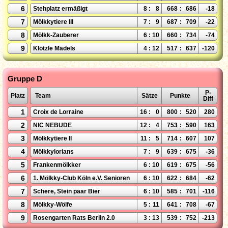
6
Stehplatz ermäßigt
8
:
8
668
:
686
-18
7
Mölkkytiere III
7
:
9
687
:
709
-22
8
Mölkk-Zauberer
6
:
10
660
:
734
-74
9
Klötzle Mädels
4
:
12
517
:
637
-120
Gruppe D
P-
Platz
Team
Sätze
Punkte
Diff
1
Croix de Lorraine
16
:
0
800
:
520
280
2
NIC NEBUDE
12
:
4
753
:
590
163
3
Mölkkytiere II
11
:
5
714
:
607
107
4
Mölkkylorians
7
:
9
639
:
675
-36
5
Frankenmölkker
6
:
10
619
:
675
-56
6
1. Mölkky-Club Köln e.V. Senioren
6
:
10
622
:
684
-62
7
Schere, Stein paar Bier
6
:
10
585
:
701
-116
8
Mölkky-Wölfe
5
:
11
641
:
708
-67
9
Rosengarten Rats Berlin 2.0
3
:
13
539
:
752
-213