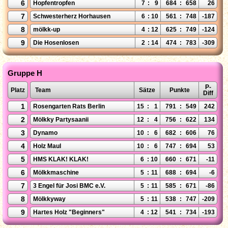
6
Hopfentropfen
7
:
9
684
:
658
26
7
Schwesterherz Horhausen
6
:
10
561
:
748
-187
8
mölkk-up
4
:
12
625
:
749
-124
9
Die Hosenlosen
2
:
14
474
:
783
-309
Gruppe H
P-
Platz
Team
Sätze
Punkte
Diff
1
Rosengarten Rats Berlin
15
:
1
791
:
549
242
2
Mölkky Partysaanii
12
:
4
756
:
622
134
3
Dynamo
10
:
6
682
:
606
76
4
Holz Maul
10
:
6
747
:
694
53
5
HMS KLAK! KLAK!
6
:
10
660
:
671
-11
6
Mölkkmaschine
5
:
11
688
:
694
-6
7
3 Engel für Josi BMC e.V.
5
:
11
585
:
671
-86
8
Mölkkyway
5
:
11
538
:
747
-209
9
Hartes Holz "Beginners"
4
:
12
541
:
734
-193