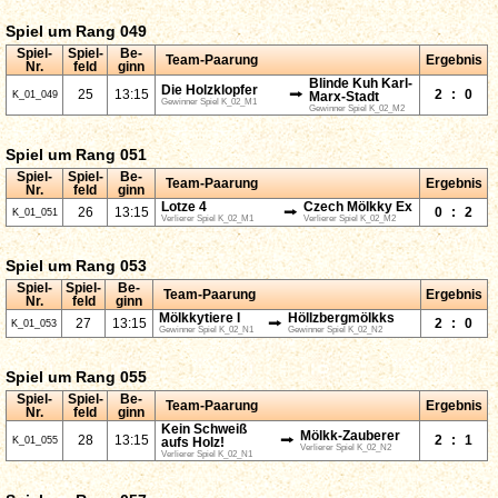
Spiel um Rang 049
Spiel-
Spiel-
Be-
Team-Paarung
Ergebnis
Nr.
feld
ginn
Blinde Kuh Karl-
Die Holzklopfer
⭢
25
13:15
2
:
0
K_01_049
Marx-Stadt
Gewinner Spiel K_02_M1
Gewinner Spiel K_02_M2
Spiel um Rang 051
Spiel-
Spiel-
Be-
Team-Paarung
Ergebnis
Nr.
feld
ginn
Lotze 4
Czech Mölkky Ex
⭢
26
13:15
0
:
2
K_01_051
Verlierer Spiel K_02_M1
Verlierer Spiel K_02_M2
Spiel um Rang 053
Spiel-
Spiel-
Be-
Team-Paarung
Ergebnis
Nr.
feld
ginn
Mölkkytiere I
Höllzbergmölkks
⭢
27
13:15
2
:
0
K_01_053
Gewinner Spiel K_02_N1
Gewinner Spiel K_02_N2
Spiel um Rang 055
Spiel-
Spiel-
Be-
Team-Paarung
Ergebnis
Nr.
feld
ginn
Kein Schweiß
Mölkk-Zauberer
⭢
28
13:15
2
:
1
K_01_055
aufs Holz!
Verlierer Spiel K_02_N2
Verlierer Spiel K_02_N1