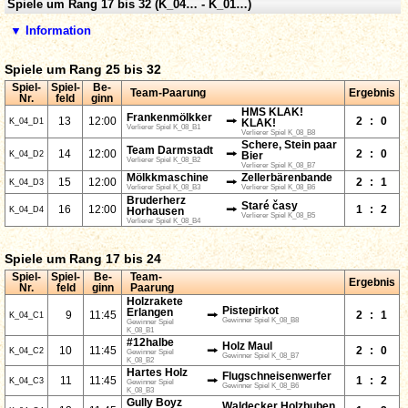
Spiele um Rang 17 bis 32 (K_04… - K_01…)
▼ Information
Spiele um Rang 25 bis 32
Spiel-
Spiel-
Be-
Team-Paarung
Ergebnis
Nr.
feld
ginn
HMS KLAK!
Frankenmölkker
⭢
13
12:00
2
:
0
K_04_D1
KLAK!
Verlierer Spiel K_08_B1
Verlierer Spiel K_08_B8
Schere, Stein paar
Team Darmstadt
⭢
14
12:00
2
:
0
K_04_D2
Bier
Verlierer Spiel K_08_B2
Verlierer Spiel K_08_B7
Mölkkmaschine
Zellerbärenbande
⭢
15
12:00
2
:
1
K_04_D3
Verlierer Spiel K_08_B3
Verlierer Spiel K_08_B6
Bruderherz
Staré časy
⭢
16
12:00
1
:
2
K_04_D4
Horhausen
Verlierer Spiel K_08_B5
Verlierer Spiel K_08_B4
Spiele um Rang 17 bis 24
Spiel-
Spiel-
Be-
Team-
Ergebnis
Nr.
feld
ginn
Paarung
Holzrakete
Pistepirkot
Erlangen
⭢
9
11:45
2
:
1
K_04_C1
Gewinner Spiel K_08_B8
Gewinner Spiel
K_08_B1
#12halbe
Holz Maul
⭢
10
11:45
2
:
0
K_04_C2
Gewinner Spiel
Gewinner Spiel K_08_B7
K_08_B2
Hartes Holz
Flugschneisenwerfer
⭢
11
11:45
1
:
2
K_04_C3
Gewinner Spiel
Gewinner Spiel K_08_B6
K_08_B3
Gully Boyz
Waldecker Holzbuben