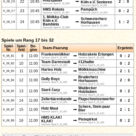
Holzspalter
⭢
22
10:45
2
:
0
K_08_C6
Köln e.V. Senioren
Gewinner Spiel K_16_B06
Gewinner Spiel K_16_B11
HMS Robots
Pampúch
⭢
23
10:45
0
:
2
K_08_C7
Gewinner Spiel K_16_B07
Gewinner Spiel K_16_B10
1. Mölkky-Club
Schwesterherz
Köln e.V.
⭢
24
10:45
1
:
2
K_08_C8
Horhausen
Bambinis
Gewinner Spiel K_16_B09
Gewinner Spiel K_16_B08
Spiele um Rang 17 bis 32
Spiel-
Spiel-
Be-
Team-Paarung
Ergebnis
Nr.
feld
ginn
Frankenmölkker
Holzrakete Erlangen
⭢
9
11:00
0
:
2
K_08_B1
Verlierer Spiel K_16_A01
Verlierer Spiel K_16_A16
Team Darmstadt
#12halbe
⭢
10
11:00
0
:
2
K_08_B2
Verlierer Spiel K_16_A02
Verlierer Spiel K_16_A15
Hartes Holz
Mölkkmaschine
⭢
11
11:00
2
:
1
K_08_B3
Verlierer Spiel K_16_A03
Verlierer Spiel K_16_A14
Bruderherz
Gully Boyz
⭢
12
11:00
2
:
0
K_08_B4
Horhausen
Verlierer Spiel K_16_A04
Verlierer Spiel K_16_A13
Waldecker
Staré časy
⭢
13
11:00
0
:
2
K_08_B5
Holzbuben
Verlierer Spiel K_16_A05
Verlierer Spiel K_16_A12
Zellerbärenbande
Flugschneisenwerfer
⭢
14
11:00
0
:
2
K_08_B6
Verlierer Spiel K_16_A06
Verlierer Spiel K_16_A11
Schere, Stein paar
Holz Maul
⭢
15
11:00
2
:
1
K_08_B7
Bier
Verlierer Spiel K_16_A07
Verlierer Spiel K_16_A10
HMS KLAK!
Pistepirkot
⭢
16
11:00
0
:
2
K_08_B8
KLAK!
Verlierer Spiel K_16_A09
Verlierer Spiel K_16_A08