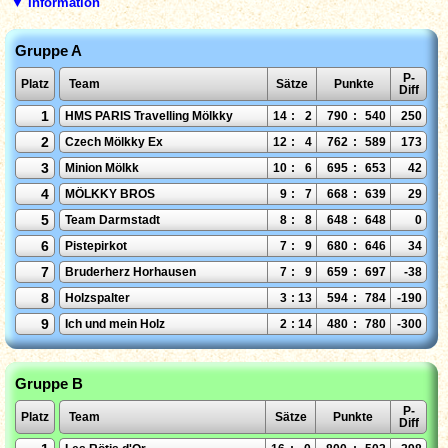
▼ Information
Gruppe A
P-
Platz
Team
Sätze
Punkte
Diff
1
HMS PARIS Travelling Mölkky
14
:
2
790
:
540
250
2
Czech Mölkky Ex
12
:
4
762
:
589
173
3
Minion Mölkk
10
:
6
695
:
653
42
4
MÖLKKY BROS
9
:
7
668
:
639
29
5
Team Darmstadt
8
:
8
648
:
648
0
6
Pistepirkot
7
:
9
680
:
646
34
7
Bruderherz Horhausen
7
:
9
659
:
697
-38
8
Holzspalter
3
:
13
594
:
784
-190
9
Ich und mein Holz
2
:
14
480
:
780
-300
Gruppe B
P-
Platz
Team
Sätze
Punkte
Diff