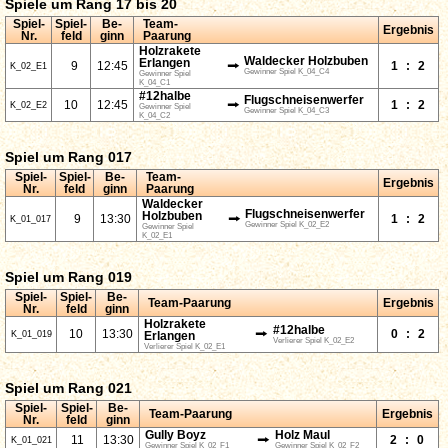
Spiele um Rang 17 bis 20
Spiel-
Spiel-
Be-
Team-
Ergebnis
Nr.
feld
ginn
Paarung
Holzrakete
Waldecker Holzbuben
Erlangen
⭢
9
12:45
1
:
2
K_02_E1
Gewinner Spiel K_04_C4
Gewinner Spiel
K_04_C1
#12halbe
Flugschneisenwerfer
⭢
10
12:45
1
:
2
K_02_E2
Gewinner Spiel
Gewinner Spiel K_04_C3
K_04_C2
Spiel um Rang 017
Spiel-
Spiel-
Be-
Team-
Ergebnis
Nr.
feld
ginn
Paarung
Waldecker
Flugschneisenwerfer
Holzbuben
⭢
9
13:30
1
:
2
K_01_017
Gewinner Spiel K_02_E2
Gewinner Spiel
K_02_E1
Spiel um Rang 019
Spiel-
Spiel-
Be-
Team-Paarung
Ergebnis
Nr.
feld
ginn
Holzrakete
#12halbe
⭢
10
13:30
0
:
2
K_01_019
Erlangen
Verlierer Spiel K_02_E2
Verlierer Spiel K_02_E1
Spiel um Rang 021
Spiel-
Spiel-
Be-
Team-Paarung
Ergebnis
Nr.
feld
ginn
Gully Boyz
Holz Maul
⭢
11
13:30
2
:
0
K_01_021
Gewinner Spiel K_02_F1
Gewinner Spiel K_02_F2