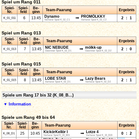
Spiel um Rang 011
Spiel-
Spiel-
Be-
Team-Paarung
Ergebnis
Nr.
feld
ginn
Dynamo
PROMÖLKKY
⭢
6
13:45
2
:
1
K_01_011
Verlierer Spiel K_02_C1
Verlierer Spiel K_02_C2
Spiel um Rang 013
Spiel-
Spiel-
Be-
Team-Paarung
Ergebnis
Nr.
feld
ginn
NIC NEBUDE
mölkk-up
⭢
7
13:45
2
:
0
K_01_013
Gewinner Spiel K_02_D1
Gewinner Spiel K_02_D2
Spiel um Rang 015
Spiel-
Spiel-
Be-
Team-Paarung
Ergebnis
Nr.
feld
ginn
LOBE STAR
Lazy Bears
⭢
8
13:45
2
:
1
K_01_015
Verlierer Spiel K_02_D1
Verlierer Spiel K_02_D2
Spiele um Rang 17 bis 32 (K_08_B…)
▼ Information
Spiele um Rang 49 bis 64
Spiel-
Spiel-
Be-
Team-Paarung
Ergebnis
Nr.
feld
ginn
KickörKellör I
Lotze 4
⭢
25
10:45
0
:
2
K_08_D1
Verlierer Spiel K_16_B01
Verlierer Spiel K_16_B16