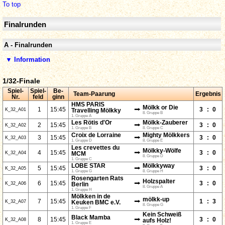
To top
Finalrunden
A - Finalrunden
▼ Information
1/32-Finale
Spiel-
Spiel-
Be-
Team-Paarung
Ergebnis
Nr.
feld
ginn
HMS PARIS
Mölkk or Die
⭢
1
15:45
3
:
0
K_32_A01
Travelling Mölkky
8. Gruppe B
1. Gruppe A
Les Rötis d'Or
Mölkk-Zauberer
⭢
2
15:45
3
:
0
K_32_A02
1. Gruppe B
8. Gruppe C
Croix de Lorraine
Mighty Mölkkers
⭢
3
15:45
3
:
0
K_32_A03
1. Gruppe D
8. Gruppe E
Les crevettes du
Mölkky-Wölfe
⭢
4
15:45
3
:
0
K_32_A04
MCM
8. Gruppe D
1. Gruppe C
LOBE STAR
Mölkkyway
⭢
5
15:45
3
:
0
K_32_A05
1. Gruppe G
8. Gruppe H
Rosengarten Rats
Holzspalter
⭢
6
15:45
3
:
0
K_32_A06
Berlin
8. Gruppe A
1. Gruppe H
Mölkken in de
mölkk-up
⭢
7
15:45
1
:
3
K_32_A07
Keuken BMC e.V.
8. Gruppe G
1. Gruppe F
Kein Schweiß
Black Mamba
⭢
8
15:45
3
:
0
K_32_A08
aufs Holz!
1. Gruppe E