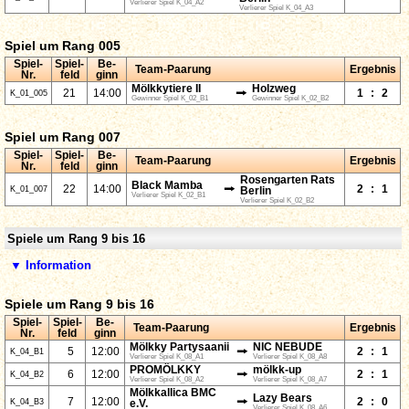
Verlierer Spiel K_04_A2
Verlierer Spiel K_04_A3
Spiel um Rang 005
Spiel-
Spiel-
Be-
Team-Paarung
Ergebnis
Nr.
feld
ginn
Mölkkytiere II
Holzweg
⭢
21
14:00
1
:
2
K_01_005
Gewinner Spiel K_02_B1
Gewinner Spiel K_02_B2
Spiel um Rang 007
Spiel-
Spiel-
Be-
Team-Paarung
Ergebnis
Nr.
feld
ginn
Rosengarten Rats
Black Mamba
⭢
22
14:00
2
:
1
K_01_007
Berlin
Verlierer Spiel K_02_B1
Verlierer Spiel K_02_B2
Spiele um Rang 9 bis 16
▼ Information
Spiele um Rang 9 bis 16
Spiel-
Spiel-
Be-
Team-Paarung
Ergebnis
Nr.
feld
ginn
Mölkky Partysaanii
NIC NEBUDE
⭢
5
12:00
2
:
1
K_04_B1
Verlierer Spiel K_08_A1
Verlierer Spiel K_08_A8
PROMÖLKKY
mölkk-up
⭢
6
12:00
2
:
1
K_04_B2
Verlierer Spiel K_08_A2
Verlierer Spiel K_08_A7
Mölkkallica BMC
Lazy Bears
⭢
7
12:00
2
:
0
K_04_B3
e.V.
Verlierer Spiel K_08_A6