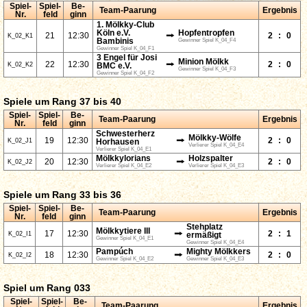
Spiel-
Spiel-
Be-
Team-Paarung
Ergebnis
Nr.
feld
ginn
1. Mölkky-Club
Köln e.V.
Hopfentropfen
⭢
21
12:30
2
:
0
K_02_K1
Bambinis
Gewinner Spiel K_04_F4
Gewinner Spiel K_04_F1
3 Engel für Josi
Minion Mölkk
⭢
22
12:30
2
:
0
K_02_K2
BMC e.V.
Gewinner Spiel K_04_F3
Gewinner Spiel K_04_F2
Spiele um Rang 37 bis 40
Spiel-
Spiel-
Be-
Team-Paarung
Ergebnis
Nr.
feld
ginn
Schwesterherz
Mölkky-Wölfe
⭢
19
12:30
2
:
0
K_02_J1
Horhausen
Verlierer Spiel K_04_E4
Verlierer Spiel K_04_E1
Mölkkylorians
Holzspalter
⭢
20
12:30
2
:
0
K_02_J2
Verlierer Spiel K_04_E2
Verlierer Spiel K_04_E3
Spiele um Rang 33 bis 36
Spiel-
Spiel-
Be-
Team-Paarung
Ergebnis
Nr.
feld
ginn
Stehplatz
Mölkkytiere III
⭢
17
12:30
2
:
1
K_02_I1
ermäßigt
Gewinner Spiel K_04_E1
Gewinner Spiel K_04_E4
Pampúch
Mighty Mölkkers
⭢
18
12:30
2
:
0
K_02_I2
Gewinner Spiel K_04_E2
Gewinner Spiel K_04_E3
Spiel um Rang 033
Spiel-
Spiel-
Be-
Team-Paarung
Ergebnis