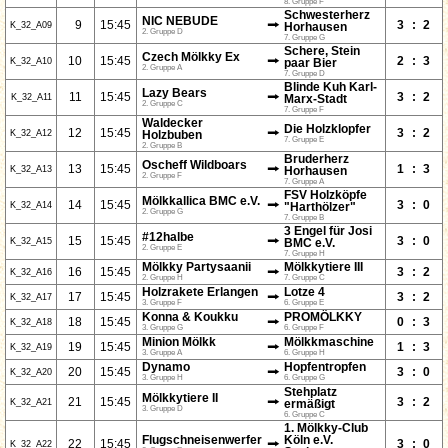
8. Gruppe F
Schwesterherz
NIC NEBUDE
⭢
9
15:45
3
:
2
K_32_A09
Horhausen
2. Gruppe D
7. Gruppe G
Schere, Stein
Czech Mölkky Ex
⭢
10
15:45
2
:
3
K_32_A10
paar Bier
2. Gruppe A
7. Gruppe D
Blinde Kuh Karl-
Lazy Bears
⭢
11
15:45
3
:
2
K_32_A11
Marx-Stadt
2. Gruppe C
7. Gruppe F
Waldecker
Die Holzklopfer
⭢
12
15:45
3
:
2
K_32_A12
Holzbuben
7. Gruppe E
2. Gruppe B
Bruderherz
Oscheff Wildboars
⭢
13
15:45
1
:
3
K_32_A13
Horhausen
2. Gruppe F
7. Gruppe A
FSV Holzköpfe
Mölkkallica BMC e.V.
⭢
14
15:45
3
:
0
K_32_A14
"Harthölzer"
2. Gruppe G
7. Gruppe B
3 Engel für Josi
#12halbe
⭢
15
15:45
3
:
0
K_32_A15
BMC e.V.
2. Gruppe E
7. Gruppe H
Mölkky Partysaanii
Mölkkytiere III
⭢
16
15:45
3
:
2
K_32_A16
2. Gruppe H
7. Gruppe C
Holzrakete Erlangen
Lotze 4
⭢
17
15:45
3
:
2
K_32_A17
3. Gruppe F
6. Gruppe E
Konna & Koukku
PROMÖLKKY
⭢
18
15:45
0
:
3
K_32_A18
3. Gruppe G
6. Gruppe F
Minion Mölkk
Mölkkmaschine
⭢
19
15:45
1
:
3
K_32_A19
3. Gruppe A
6. Gruppe H
Dynamo
Hopfentropfen
⭢
20
15:45
3
:
0
K_32_A20
3. Gruppe H
6. Gruppe G
Stehplatz
Mölkkytiere II
⭢
21
15:45
3
:
2
K_32_A21
ermäßigt
3. Gruppe D
6. Gruppe C
1. Mölkky-Club
Flugschneisenwerfer
Köln e.V.
⭢
22
15:45
3
:
0
K_32_A22