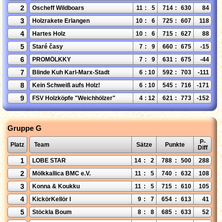
2
Oscheff Wildboars
11
:
5
714
:
630
84
3
Holzrakete Erlangen
10
:
6
725
:
607
118
4
Hartes Holz
10
:
6
715
:
627
88
5
Staré časy
7
:
9
660
:
675
-15
6
PROMÖLKKY
7
:
9
631
:
675
-44
7
Blinde Kuh Karl-Marx-Stadt
6
:
10
592
:
703
-111
8
Kein Schweiß aufs Holz!
6
:
10
545
:
716
-171
9
FSV Holzköpfe "Weichhölzer"
4
:
12
621
:
773
-152
Gruppe G
P-
Platz
Team
Sätze
Punkte
Diff
1
LOBE STAR
14
:
2
788
:
500
288
2
Mölkkallica BMC e.V.
11
:
5
740
:
632
108
3
Konna & Koukku
11
:
5
715
:
610
105
4
KickörKellör I
9
:
7
654
:
613
41
5
Stöckla Boum
8
:
8
685
:
633
52