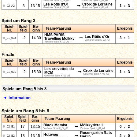
Gewinner Spiel K_04_A1
Gewinner Spiel K_04_A4
Les Rötis d'Or
Croix de Lorraine
⭢
3
13:15
1
:
3
K_02_A2
Gewinner Spiel K_04_A2
Gewinner Spiel K_04_A3
Spiel um Rang 3
Spiel-
Spiel-
Be-
Team-Paarung
Ergebnis
Nr.
feld
ginn
HMS PARIS
Les Rötis d'Or
⭢
2
14:30
3
:
1
K_01_003
Travelling Mölkky
Verlierer Spiel K_02_A2
Verlierer Spiel K_02_A1
Finale
Spiel-
Spiel-
Be-
Team-Paarung
Ergebnis
Nr.
feld
ginn
Les crevettes du
Croix de Lorraine
⭢
2
15:30
1
:
3
K_01_001
MCM
Gewinner Spiel K_02_A2
Gewinner Spiel K_02_A1
Spiele um Rang 5 bis 8
▼ Information
Spiele um Rang 5 bis 8
Spiel-
Spiel-
Be-
Team-Paarung
Ergebnis
Nr.
feld
ginn
Black Mamba
Mölkkytiere II
⭢
17
13:15
0
:
2
K_02_B1
Verlierer Spiel K_04_A1
Verlierer Spiel K_04_A4
Rosengarten Rats
Holzweg
⭢
18
13:15
2
:
0
K_02_B2
Berlin