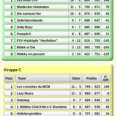
1
Les Rötis d'Or
16
:
0
800
:
502
298
2
Waldecker Holzbuben
11
:
5
750
:
671
79
3
Die vuriosen fier
10
:
6
675
:
635
40
4
Zellerbärenbande
9
:
7
688
:
647
41
5
Gully Boyz
9
:
7
685
:
696
-11
6
Pampúch
8
:
8
687
:
656
31
7
FSV Holzköpfe "Harthölzer"
4
:
12
610
:
755
-145
8
Mölkk or Die
3
:
13
565
:
769
-204
9
Mölkky en passant
2
:
14
622
:
751
-129
Gruppe C
P-
Platz
Team
Sätze
Punkte
Diff
1
Les crevettes du MCM
11
:
5
769
:
623
146
2
Lazy Bears
11
:
5
669
:
677
-8
3
Holzweg
9
:
7
680
:
648
32
4
1. Mölkky-Club Köln e.V. Bambinis
8
:
8
687
:
639
48
5
Höllzbergmölkks
8
:
8
707
:
691
16