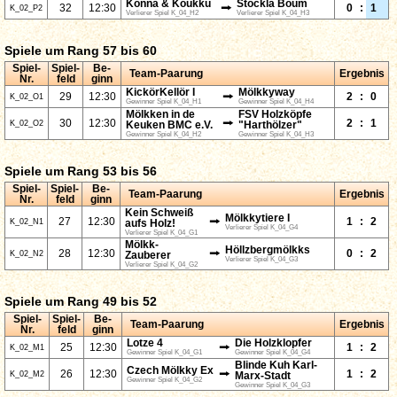
Konna & Koukku
Stöckla Boum
⭢
32
12:30
0
:
1
K_02_P2
Verlierer Spiel K_04_H2
Verlierer Spiel K_04_H3
Spiele um Rang 57 bis 60
Spiel-
Spiel-
Be-
Team-Paarung
Ergebnis
Nr.
feld
ginn
KickörKellör I
Mölkkyway
⭢
29
12:30
2
:
0
K_02_O1
Gewinner Spiel K_04_H1
Gewinner Spiel K_04_H4
Mölkken in de
FSV Holzköpfe
⭢
30
12:30
2
:
1
K_02_O2
Keuken BMC e.V.
"Harthölzer"
Gewinner Spiel K_04_H2
Gewinner Spiel K_04_H3
Spiele um Rang 53 bis 56
Spiel-
Spiel-
Be-
Team-Paarung
Ergebnis
Nr.
feld
ginn
Kein Schweiß
Mölkkytiere I
⭢
27
12:30
1
:
2
K_02_N1
aufs Holz!
Verlierer Spiel K_04_G4
Verlierer Spiel K_04_G1
Mölkk-
Höllzbergmölkks
⭢
28
12:30
0
:
2
K_02_N2
Zauberer
Verlierer Spiel K_04_G3
Verlierer Spiel K_04_G2
Spiele um Rang 49 bis 52
Spiel-
Spiel-
Be-
Team-Paarung
Ergebnis
Nr.
feld
ginn
Lotze 4
Die Holzklopfer
⭢
25
12:30
1
:
2
K_02_M1
Gewinner Spiel K_04_G1
Gewinner Spiel K_04_G4
Blinde Kuh Karl-
Czech Mölkky Ex
⭢
26
12:30
1
:
2
K_02_M2
Marx-Stadt
Gewinner Spiel K_04_G2
Gewinner Spiel K_04_G3