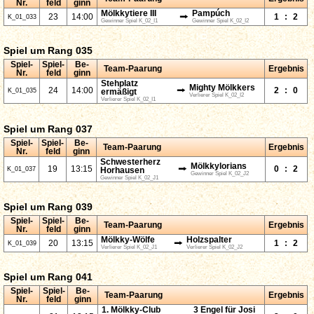
Nr.
feld
ginn
Mölkkytiere III
Pampúch
⭢
23
14:00
1
:
2
K_01_033
Gewinner Spiel K_02_I1
Gewinner Spiel K_02_I2
Spiel um Rang 035
Spiel-
Spiel-
Be-
Team-Paarung
Ergebnis
Nr.
feld
ginn
Stehplatz
Mighty Mölkkers
⭢
24
14:00
2
:
0
K_01_035
ermäßigt
Verlierer Spiel K_02_I2
Verlierer Spiel K_02_I1
Spiel um Rang 037
Spiel-
Spiel-
Be-
Team-Paarung
Ergebnis
Nr.
feld
ginn
Schwesterherz
Mölkkylorians
⭢
19
13:15
0
:
2
K_01_037
Horhausen
Gewinner Spiel K_02_J2
Gewinner Spiel K_02_J1
Spiel um Rang 039
Spiel-
Spiel-
Be-
Team-Paarung
Ergebnis
Nr.
feld
ginn
Mölkky-Wölfe
Holzspalter
⭢
20
13:15
1
:
2
K_01_039
Verlierer Spiel K_02_J1
Verlierer Spiel K_02_J2
Spiel um Rang 041
Spiel-
Spiel-
Be-
Team-Paarung
Ergebnis
Nr.
feld
ginn
1. Mölkky-Club
3 Engel für Josi