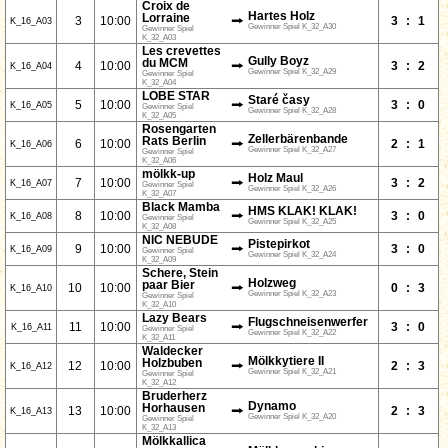
Croix de
Hartes Holz
Lorraine
⭢
3
10:00
3
:
1
K_16_A03
Gewinner Spiel K_32_A30
Gewinner Spiel
K_32_A03
Les crevettes
Gully Boyz
du MCM
⭢
4
10:00
3
:
2
K_16_A04
Gewinner Spiel K_32_A29
Gewinner Spiel
K_32_A04
LOBE STAR
Staré časy
⭢
5
10:00
3
:
0
K_16_A05
Gewinner Spiel
Gewinner Spiel K_32_A28
K_32_A05
Rosengarten
Zellerbärenbande
Rats Berlin
⭢
6
10:00
2
:
1
K_16_A06
Gewinner Spiel K_32_A27
Gewinner Spiel
K_32_A06
mölkk-up
Holz Maul
⭢
7
10:00
3
:
2
K_16_A07
Gewinner Spiel
Gewinner Spiel K_32_A26
K_32_A07
Black Mamba
HMS KLAK! KLAK!
⭢
8
10:00
3
:
0
K_16_A08
Gewinner Spiel
Gewinner Spiel K_32_A25
K_32_A08
NIC NEBUDE
Pistepirkot
⭢
9
10:00
3
:
0
K_16_A09
Gewinner Spiel
Gewinner Spiel K_32_A24
K_32_A09
Schere, Stein
Holzweg
paar Bier
⭢
10
10:00
0
:
3
K_16_A10
Gewinner Spiel K_32_A23
Gewinner Spiel
K_32_A10
Lazy Bears
Flugschneisenwerfer
⭢
11
10:00
3
:
0
K_16_A11
Gewinner Spiel
Gewinner Spiel K_32_A22
K_32_A11
Waldecker
Mölkkytiere II
Holzbuben
⭢
12
10:00
2
:
3
K_16_A12
Gewinner Spiel K_32_A21
Gewinner Spiel
K_32_A12
Bruderherz
Dynamo
Horhausen
⭢
13
10:00
2
:
3
K_16_A13
Gewinner Spiel K_32_A20
Gewinner Spiel
K_32_A13
Mölkkallica