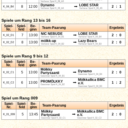
Verlierer Spiel K_08_A3
Dynamo
LOBE STAR
⭢
8
12:00
2
:
1
K_04_B4
Verlierer Spiel K_08_A4
Verlierer Spiel K_08_A5
Spiele um Rang 13 bis 16
Spiel-
Spiel-
Be-
Team-Paarung
Ergebnis
Nr.
feld
ginn
NIC NEBUDE
LOBE STAR
⭢
7
13:00
2
:
0
K_02_D1
Verlierer Spiel K_04_B1
Verlierer Spiel K_04_B4
mölkk-up
Lazy Bears
⭢
8
13:00
2
:
0
K_02_D2
Verlierer Spiel K_04_B2
Verlierer Spiel K_04_B3
Spiele um Rang 9 bis 12
Spiel-
Spiel-
Be-
Team-Paarung
Ergebnis
Nr.
feld
ginn
Mölkky
Dynamo
⭢
5
13:00
2
:
0
K_02_C1
Partysaanii
Gewinner Spiel K_04_B4
Gewinner Spiel K_04_B1
Mölkkallica BMC
PROMÖLKKY
⭢
6
13:00
1
:
2
K_02_C2
e.V.
Gewinner Spiel K_04_B2
Gewinner Spiel K_04_B3
Spiel um Rang 009
Spiel-
Spiel-
Be-
Team-Paarung
Ergebnis
Nr.
feld
ginn
Mölkky
Mölkkallica BMC
⭢
5
13:45
2
:
0
K_01_009
Partysaanii
e.V.
Gewinner Spiel K_02_C1
Gewinner Spiel K_02_C2