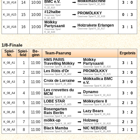
Mölkkmaschine
BMC e.V.
⭢
14
10:00
3
:
0
K_16_A14
Gewinner Spiel K_32_A19
Gewinner Spiel
K_32_A14
#12halbe
PROMÖLKKY
⭢
15
10:00
0
:
3
K_16_A15
Gewinner Spiel
Gewinner Spiel K_32_A18
K_32_A15
Mölkky
Holzrakete Erlangen
Partysaanii
⭢
16
10:00
3
:
1
K_16_A16
Gewinner Spiel K_32_A17
Gewinner Spiel
K_32_A16
1/8-Finale
Spiel-
Spiel-
Be-
Team-Paarung
Ergebnis
Nr.
feld
ginn
HMS PARIS
Mölkky
⭢
1
11:00
3
:
1
K_08_A1
Travelling Mölkky
Partysaanii
Gewinner Spiel K_16_A01
Gewinner Spiel K_16_A16
Les Rötis d'Or
PROMÖLKKY
⭢
2
11:00
3
:
0
K_08_A2
Gewinner Spiel K_16_A02
Gewinner Spiel K_16_A15
Mölkkallica BMC
Croix de Lorraine
⭢
3
11:00
3
:
0
K_08_A3
e.V.
Gewinner Spiel K_16_A03
Gewinner Spiel K_16_A14
Les crevettes du
Dynamo
⭢
4
11:00
3
:
0
K_08_A4
MCM
Gewinner Spiel K_16_A13
Gewinner Spiel K_16_A04
LOBE STAR
Mölkkytiere II
⭢
5
11:00
2
:
3
K_08_A5
Gewinner Spiel K_16_A05
Gewinner Spiel K_16_A12
Rosengarten
Lazy Bears
⭢
6
11:00
3
:
2
K_08_A6
Rats Berlin
Gewinner Spiel K_16_A11
Gewinner Spiel K_16_A06
mölkk-up
Holzweg
⭢
7
11:00
2
:
3
K_08_A7
Gewinner Spiel K_16_A07
Gewinner Spiel K_16_A10
Black Mamba
NIC NEBUDE
⭢
8
11:00
3
:
1
K_08_A8
Gewinner Spiel K_16_A08
Gewinner Spiel K_16_A09