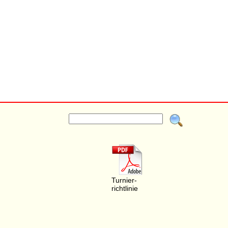
Turnier-
richtlinie