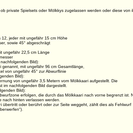
, ob private Spielsets oder Mölkkys zugelassen werden oder diese von 
s 12, jeder mit ungefähr 15 cm Höhe
er, sowie 45° abgeschrägt
it ungefähr 22,5 cm Länge
hmesser
nachfolgenden Bild):
i genannt, mit ungefähr 96 cm Gesamtlänge,
l von ungefähr 45° zur Abwurflinie
genden Bild):
ernung von ungefähr 3,5 Metern vom Mölkkaari aufgestellt. Die
t im nachfolgenden Bild dargestellt.
lgenden Bild):
bwurfzone erfolgen, die durch das Mölkkaari nach vorne begrenzt ist. 
 nach hinten verlassen werden.
übertritt oder berührt oder zur Seite weggeht, zählt dies als Fehlwurf
berwerfen“).