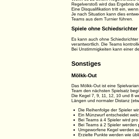
Regelverstoß wird das Ergebnis de
Eine Disqualifikation tritt ein, w
Je nach Situation kann dies entwe
Teams aus dem Turnier führen.
Spiele ohne Schiedsrichter
Es kann auch ohne Schiedsrichter
verantwortlich. Die Teams kontrolli
Bei Unstimmigkeiten kann einer de
Sonstiges
Mölkk-Out
Das Mölkk-Out ist eine Spielvaria
Team den nächsten Spielsatz begi
Die Kegel 7, 9, 11, 12, 10 und 8 
Längen und normaler Distanz (etwa
Die Reihenfolge der Spieler w
Ein Münzwurf entscheidet welch
Bei Teams á 4 Spieler wird pro 
Bei Teams á 2 Spieler werden p
Umgeworfene Kegel werden auf 
Erzielte Punkte werden wie üb