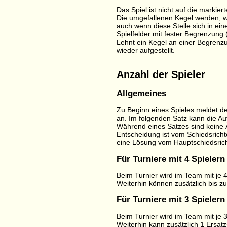
Das Spiel ist nicht auf die markier
Die umgefallenen Kegel werden, wi
auch wenn diese Stelle sich in ein
Spielfelder mit fester Begrenzung 
Lehnt ein Kegel an einer Begrenz
wieder aufgestellt.
Anzahl der Spieler
Allgemeines
Zu Beginn eines Spieles meldet der
an. Im folgenden Satz kann die Au
Während eines Satzes sind keine 
Entscheidung ist vom Schiedsricht
eine Lösung vom Hauptschiedsric
Für Turniere mit 4 Spielern
Beim Turnier wird im Team mit je
Weiterhin können zusätzlich bis zu
Für Turniere mit 3 Spielern
Beim Turnier wird im Team mit je
Weiterhin kann zusätzlich 1 Ersat