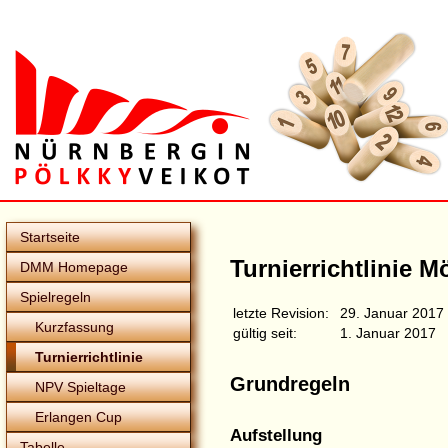
Startseite
Turnierrichtlinie M
DMM Homepage
Spielregeln
letzte Revision:
29. Januar 2017
Kurzfassung
gültig seit:
1. Januar 2017
Turnierrichtlinie
Grundregeln
NPV Spieltage
Erlangen Cup
Aufstellung
Tabelle