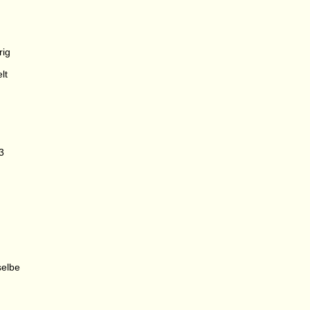
rig
lt
3
selbe