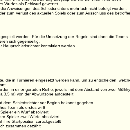
s Wurfes als Fehlwurf gewertet.
enn die Anweisungen des Schiedsrichters mehrfach nicht befolgt werden.
der zum Verlust des aktuellen Spiels oder zum Ausschluss des betroff
 gespielt werden. Für die Umsetzung der Regeln sind dann die Teams
eren sich gegenseitig.
r Hauptschiedsrichter kontaktiert werden.
nte, die in Turnieren eingesetzt werden kann, um zu entscheiden, welch
nnt.
werden in einer geraden Reihe, jeweils mit dem Abstand von zwei Mölkky
 3,5 m) von der Abwurfzone aufgestellt.
ird dem Schiedsrichter vor Beginn bekannt gegeben
es Team als erstes wirft
Spieler ein Wurf absolviert
ro Spieler zwei Würfe absolviert
ihre Startposition zurückgestellt
lich zusammen gezählt