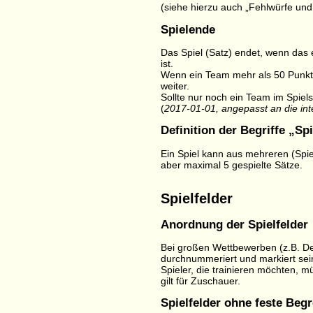
(siehe hierzu auch „Fehlwürfe un
Spielende
Das Spiel (Satz) endet, wenn das
ist.
Wenn ein Team mehr als 50 Punkte 
weiter.
Sollte nur noch ein Team im Spiels
(
2017-01-01, angepasst an die int
Definition der Begriffe „Spi
Ein Spiel kann aus mehreren (Spie
aber maximal 5 gespielte Sätze.
Spielfelder
Anordnung der Spielfelder
Bei großen Wettbewerben (z.B. Deu
durchnummeriert und markiert sei
Spieler, die trainieren möchten, m
gilt für Zuschauer.
Spielfelder ohne feste Beg