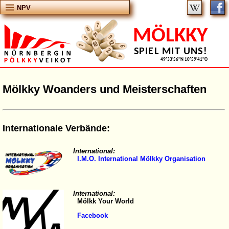
NPV
MÖLKKY
SPIEL MIT UNS!
49°33'56''N 10°59'41''O
Mölkky Woanders und Meisterschaften
Internationale Verbände:
International:
I.M.O. International Mölkky Organisation
International:
Mölkk Your World
Facebook