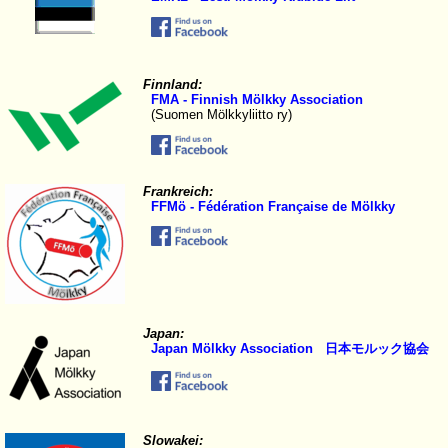
Finnland:
FMA - Finnish Mölkky Association
(Suomen Mölkkyliitto ry)
Frankreich:
FFMö - Fédération Française de Mölkky
Japan:
Japan Mölkky Association 日本モルック協会
Slowakei: