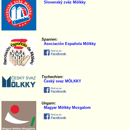
Slovenský zväz Mölkky
Spanien:
Asociación Española Mölkky
Tschechien:
Český svaz MÖLKKY
Ungarn:
Magyar Mölkky Mozgalom