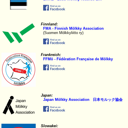
Finnland:
FMA - Finnish Mölkky Association
(Suomen Mölkkyliitto ry)
Frankreich:
FFMö - Fédération Française de Mölkky
Japan:
Japan Mölkky Association 日本モルック協会
Slowakei: