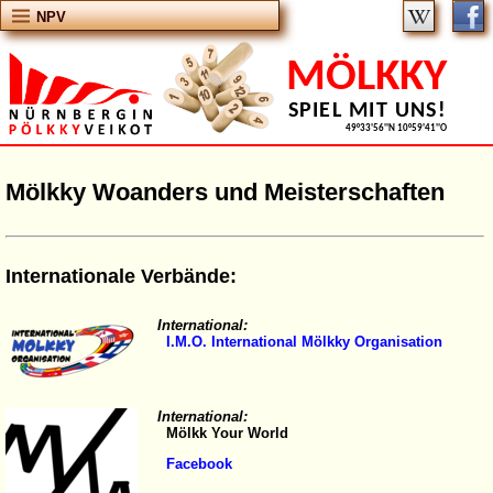
NPV
MÖLKKY
SPIEL MIT UNS!
49°33'56''N 10°59'41''O
Mölkky Woanders und Meisterschaften
Internationale Verbände:
International:
I.M.O. International Mölkky Organisation
International:
Mölkk Your World
Facebook