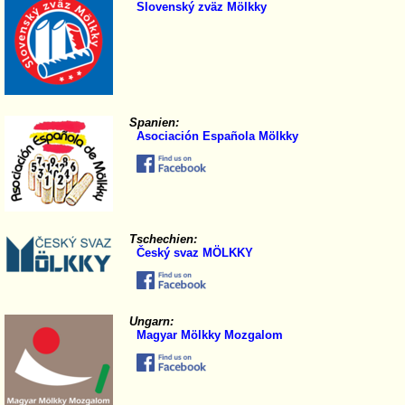
Slovenský zväz Mölkky
Spanien:
Asociación Española Mölkky
Tschechien:
Český svaz MÖLKKY
Ungarn:
Magyar Mölkky Mozgalom