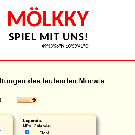
MÖLKKY
SPIEL MIT UNS!
49°33'56''N 10°59'41''O
altungen des laufenden Monats
6
Legende:
NPV_Calender
DMM
▀▀