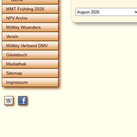
MMT Frühling 2026
NPV Archiv
Mölkky Woanders
Verein
Mölkky Verband DMV
Gästebuch
Mediathek
Sitemap
Impressum