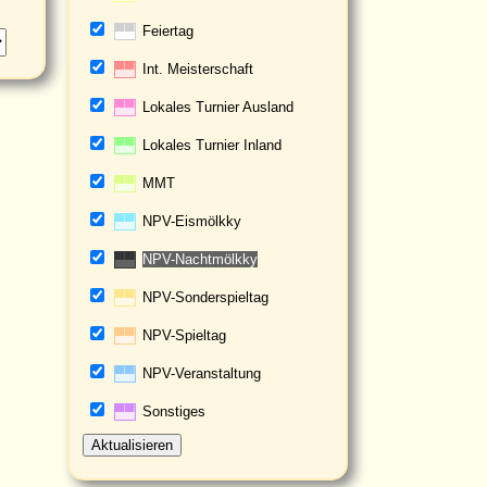
Feiertag
▀▀
Int. Meisterschaft
▀▀
Lokales Turnier Ausland
▀▀
Lokales Turnier Inland
▀▀
MMT
▀▀
NPV-Eismölkky
▀▀
NPV-Nachtmölkky
▀▀
NPV-Sonderspieltag
▀▀
NPV-Spieltag
▀▀
NPV-Veranstaltung
▀▀
Sonstiges
▀▀