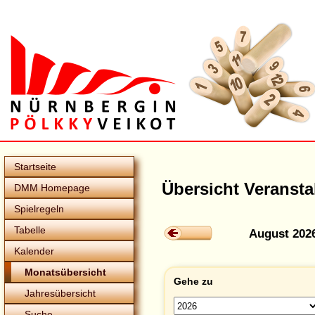
Startseite
Übersicht Veranst
DMM Homepage
Spielregeln
Tabelle
August 202
Kalender
Monatsübersicht
Gehe zu
Jahresübersicht
Suche