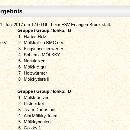
rgebnis
. Juni 2017 um 17:00 Uhr beim FSV Erlangen-Bruck statt.
Gruppe / Group / lohko: B
1
Hartes Holz
e.V.
2
Mölkkallica BMC e.V.
3
Flugschneisenwerfer
4
Bohemia MÖLKKY
5
Norisfalken
6
Mölkk & gut
7
Holzwürmer
8
Mölkkytiere II
Gruppe / Group / lohko: D
1
Mölkk or Die
2
Pistepirkot
3
Team Darmstadt
4
Albi Mölkky Team
5
Mölkkynauten
6
Gölkky 1