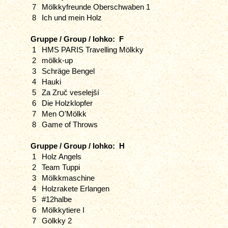
7
Mölkkyfreunde Oberschwaben 1
8
Ich und mein Holz
Gruppe / Group / lohko: F
1
HMS PARIS Travelling Mölkky
2
mölkk-up
3
Schräge Bengel
4
Hauki
5
Za Zruč veselejší
6
Die Holzklopfer
7
Men O'Mölkk
8
Game of Throws
Gruppe / Group / lohko: H
1
Holz Angels
2
Team Tuppi
3
Mölkkmaschine
4
Holzrakete Erlangen
5
#12halbe
6
Mölkkytiere I
7
Gölkky 2