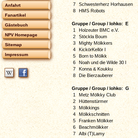
7
Schwesterherz Horhausen
Anfahrt
8
HMS Robots
Fanartikel
Gruppe / Group / lohko: E
Gästebuch
1
Holzeuter BMC e.V.
NPV Homepage
2
Stöckla Boum
3
Mighty Mölkkers
Sitemap
4
KickörKellör I
Impressum
5
Born to Mölkk
6
Noah und die Wilde 30 I
7
Konna & Koukku
8
Die Bierzauberer
Gruppe / Group / lohko: G
1
Metz Mölkky Club
2
Hüttenstürmer
3
Mölkkings
4
Mölkkschnitten
5
Franken Mölkker
6
Beachmölkker
7
Albi (T)Lamy