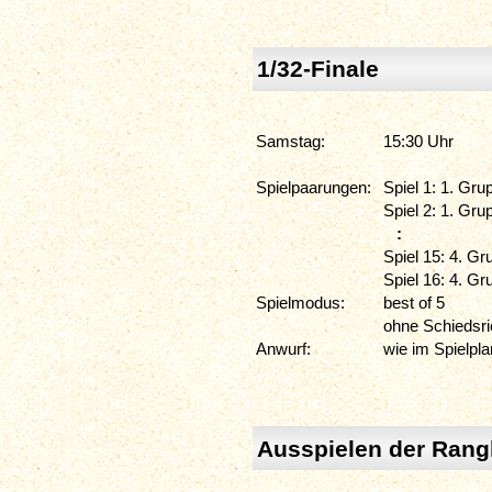
1/32-Finale
Samstag:
15:30 Uhr
Spielpaarungen:
Spiel 1: 1. Gru
Spiel 2: 1. Gr
:
Spiel 15: 4. Gr
Spiel 16: 4. G
Spielmodus:
best of 5
ohne Schiedsri
Anwurf:
wie im Spielpl
Ausspielen der Rangl