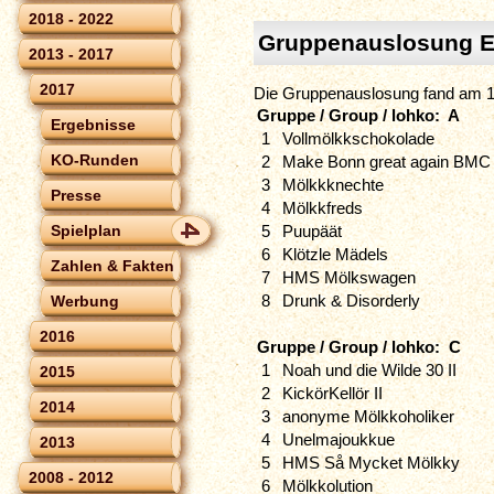
2018 - 2022
Gruppenauslosung E
2013 - 2017
2017
Die Gruppenauslosung fand am 11
Gruppe / Group / lohko: A
Ergebnisse
1
Vollmölkkschokolade
KO-Runden
2
Make Bonn great again BMC 
3
Mölkkknechte
Presse
4
Mölkkfreds
5
Puupäät
Spielplan
6
Klötzle Mädels
Zahlen & Fakten
7
HMS Mölkswagen
8
Drunk & Disorderly
Werbung
2016
Gruppe / Group / lohko: C
1
Noah und die Wilde 30 II
2015
2
KickörKellör II
2014
3
anonyme Mölkkoholiker
4
Unelmajoukkue
2013
5
HMS Så Mycket Mölkky
2008 - 2012
6
Mölkkolution