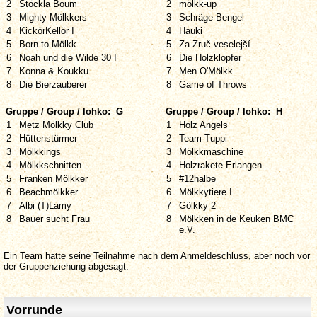
2
Stöckla Boum
2
mölkk-up
3
Mighty Mölkkers
3
Schräge Bengel
4
KickörKellör I
4
Hauki
5
Born to Mölkk
5
Za Zruč veselejší
6
Noah und die Wilde 30 I
6
Die Holzklopfer
7
Konna & Koukku
7
Men O'Mölkk
8
Die Bierzauberer
8
Game of Throws
Gruppe / Group / lohko: G
Gruppe / Group / lohko: H
1
Metz Mölkky Club
1
Holz Angels
2
Hüttenstürmer
2
Team Tuppi
3
Mölkkings
3
Mölkkmaschine
4
Mölkkschnitten
4
Holzrakete Erlangen
5
Franken Mölkker
5
#12halbe
6
Beachmölkker
6
Mölkkytiere I
7
Albi (T)Lamy
7
Gölkky 2
8
Bauer sucht Frau
8
Mölkken in de Keuken BMC
e.V.
Ein Team hatte seine Teilnahme nach dem Anmeldeschluss, aber noch vor
der Gruppenziehung abgesagt.
Vorrunde