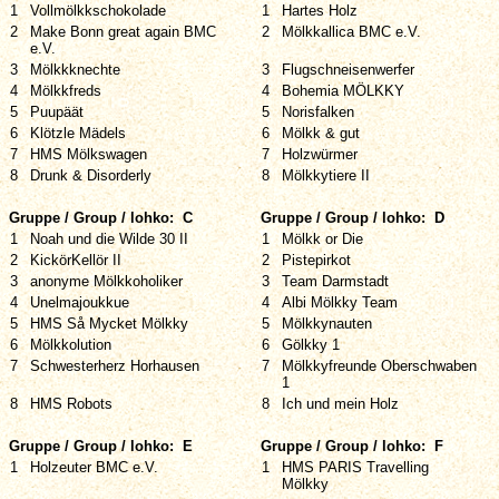
1
Vollmölkkschokolade
1
Hartes Holz
2
Make Bonn great again BMC
2
Mölkkallica BMC e.V.
e.V.
3
Mölkkknechte
3
Flugschneisenwerfer
4
Mölkkfreds
4
Bohemia MÖLKKY
5
Puupäät
5
Norisfalken
6
Klötzle Mädels
6
Mölkk & gut
7
HMS Mölkswagen
7
Holzwürmer
8
Drunk & Disorderly
8
Mölkkytiere II
Gruppe / Group / lohko: C
Gruppe / Group / lohko: D
1
Noah und die Wilde 30 II
1
Mölkk or Die
2
KickörKellör II
2
Pistepirkot
3
anonyme Mölkkoholiker
3
Team Darmstadt
4
Unelmajoukkue
4
Albi Mölkky Team
5
HMS Så Mycket Mölkky
5
Mölkkynauten
6
Mölkkolution
6
Gölkky 1
7
Schwesterherz Horhausen
7
Mölkkyfreunde Oberschwaben
1
8
HMS Robots
8
Ich und mein Holz
Gruppe / Group / lohko: E
Gruppe / Group / lohko: F
1
Holzeuter BMC e.V.
1
HMS PARIS Travelling
Mölkky