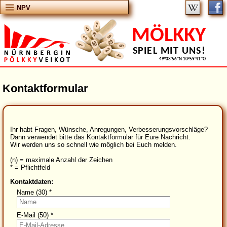
NPV
MÖLKKY
SPIEL MIT UNS!
49°33'56''N 10°59'41''O
Kontaktformular
Ihr habt Fragen, Wünsche, Anregungen, Verbesserungsvorschläge?
Dann verwendet bitte das Kontaktformular für Eure Nachricht.
Wir werden uns so schnell wie möglich bei Euch melden.
(n) = maximale Anzahl der Zeichen
* = Pflichtfeld
Kontaktdaten:
Name (30)
*
E-Mail (50)
*