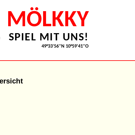
MÖLKKY
SPIEL MIT UNS!
49°33'56''N 10°59'41''O
ersicht