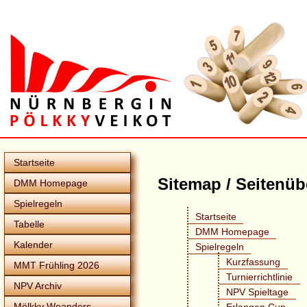
Startseite
Sitemap / Seitenüb
DMM Homepage
Spielregeln
Startseite
Tabelle
DMM Homepage
Kalender
Spielregeln
Kurzfassung
MMT Frühling 2026
Turnierrichtlinie
NPV Archiv
NPV Spieltage
Mölkky Woanders